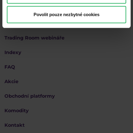
Akademie
Povolit pouze nezbytné cookies
Forex
Trading Room webináře
Indexy
FAQ
Akcie
Obchodní platformy
Komodity
Kontakt