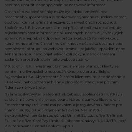
nepřímo z použití nebo spoléhání se na takové informace.
Obsah této webové stránky může být kdykoli změněn bez
předchozího upozornění a je poskytován výhradně za účelem pomoci
obchodníkům při přijímání nezávislých investičních rozhodnutí.
Společnost L.F. Investment Limited přijala přiměřená opatření, aby
zajistila správnost informací na ní uvedených, nezaručuje však jejich
správnost a nepřebírá odpovědnost za jakékoli ztráty nebo škody,
které mohou přímo či nepřímo vzniknout v důsledku obsahu nebo
nemožnosti přístupu na webovou stránku, za jakékoli zpoždění nebo
selhání přenosu nebo přijetí jakýchkoli pokynů nebo oznámení
zaslaných prostřednictvím této webové stránky.
V tuto chvíli L.F. Investment Limited. nemůže přijmout klienty ze
zemí mimo Evropského hospodářského prostoru a z Belgie,
Švýcarska a USA. Abyste se stal/a naším klientem, musíte dosáhnout
18 let věku nebo potřebné hranice plnoletosti stanovené právním
řádem země, kde žijete.
Našimi poskytovateli platebních služeb jsou společnosti TrustPay a.
s., která má povolení a je regulována Národní bankou Slovenska, a
Emerchantpay Ltd., která má povolení a je regulována Úřadem pro
finanční služby (FCA) Spojeného království. Naší institucí
elektronických peněz je společnost Unlimit EU Ltd., dříve "Unlimint
EU Ltd." a dříve "CardPay Limited", (obchodní názvy: "UNLIMIT"), která
je autorizována Central Bank of Cyprus.