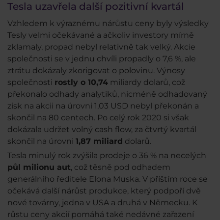
Tesla uzavřela další pozitivní kvartál
Vzhledem k výraznému nárůstu ceny byly výsledky
Tesly velmi očekávané a ačkoliv investory mírně
zklamaly, propad nebyl relativně tak velký. Akcie
společnosti se v jednu chvíli propadly o 7,6 %, ale
ztrátu dokázaly zkorigovat o polovinu. Výnosy
společnosti
rostly o 10,74
miliardy dolarů, což
překonalo odhady analytiků, nicméně odhadovaný
zisk na akcii na úrovni 1,03 USD nebyl překonán a
skončil na 80 centech. Po celý rok 2020 si však
dokázala udržet volný cash flow, za čtvrtý kvartál
skončil na úrovni
1,87 miliard
dolarů.
Tesla minulý rok zvýšila prodeje o 36 % na necelých
půl milionu aut
, což těsně pod odhadem
generálního ředitele Elona Muska. V příštím roce se
očekává další nárůst produkce, který podpoří dvě
nové továrny, jedna v USA a druhá v Německu. K
růstu ceny akcií pomáhá také nedávné zařazení