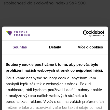
společnosti do akciového indexu S&P 500.
Odběr newsletteru
Co nového v Purple Trading, Market Shot,
Souhlas
Detaily
Více o cookies
podpultovky, tržní analýzy a články...
Soubory cookie používáme k tomu, aby pro vás bylo
Odebírat
prohlížení našich webových stránek co nejpohodlnější.
* Beru na vědomí a přijímám, že mé osobní údaje budou zpracovány v
Používáme nezbytné soubory cookie, abychom vám
souladu se
zásadami ochrany osobních údajů
, včetně marketingových
poskytli lepší zážitek z webových stránek. Pokud
a propagačních účelů. Dále potvrzuji, beru na vědomí a přijímám
souhlasíte, rádi bychom používali i další soubory cookie
informace o pořizování audiovizuálních záznamů
, stejně jako
varování
k analýze výkonu našich webových stránek a k
a zveřejnění rizik
.
personalizaci reklam. V závislosti na vašich preferencích
můžeme také zpracovávat vaše kontaktní údaje pomocí