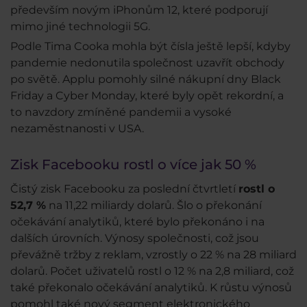
především novým iPhonům 12, které podporují
mimo jiné technologii 5G.
Podle Tima Cooka mohla být čísla ještě lepší, kdyby
pandemie nedonutila společnost uzavřít obchody
po světě. Applu pomohly silné nákupní dny Black
Friday a Cyber Monday, které byly opět rekordní, a
to navzdory zmíněné pandemii a vysoké
nezaměstnanosti v USA.
Zisk Facebooku rostl o více jak 50 %
Čistý zisk Facebooku za poslední čtvrtletí
rostl o
52,7 %
na 11,22 miliardy dolarů. Šlo o překonání
očekávání analytiků, které bylo překonáno i na
dalších úrovních. Výnosy společnosti, což jsou
převážně tržby z reklam, vzrostly o 22 % na 28 miliard
dolarů. Počet uživatelů rostl o 12 % na 2,8 miliard, což
také překonalo očekávání analytiků. K růstu výnosů
pomohl také nový segment elektronického