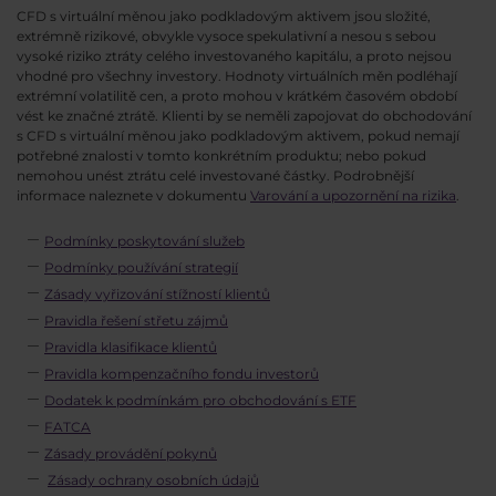
CFD s virtuální měnou jako podkladovým aktivem jsou složité,
extrémně rizikové, obvykle vysoce spekulativní a nesou s sebou
vysoké riziko ztráty celého investovaného kapitálu, a proto nejsou
vhodné pro všechny investory. Hodnoty virtuálních měn podléhají
extrémní volatilitě cen, a proto mohou v krátkém časovém období
vést ke značné ztrátě. Klienti by se neměli zapojovat do obchodování
s CFD s virtuální měnou jako podkladovým aktivem, pokud nemají
potřebné znalosti v tomto konkrétním produktu; nebo pokud
nemohou unést ztrátu celé investované částky. Podrobnější
informace naleznete v dokumentu
Varování a upozornění na rizika
.
Podmínky poskytování služeb
Podmínky používání strategií
Zásady vyřizování stížností klientů
Pravidla řešení střetu zájmů
Pravidla klasifikace klientů
Pravidla kompenzačního fondu investorů
Dodatek k podmínkám pro obchodování s ETF
FATCA
Zásady provádění pokynů
Zásady ochrany osobních údajů