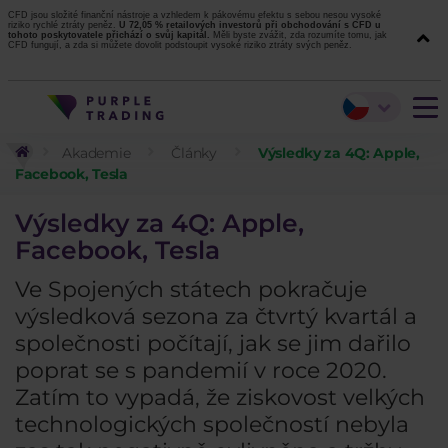
CFD jsou složité finanční nástroje a vzhledem k pákovému efektu s sebou nesou vysoké
riziko rychlé ztráty peněz.
U 72,05 % retailových investorů při obchodování s CFD u
tohoto poskytovatele přichází o svůj kapitál.
Měli byste zvážit, zda rozumíte tomu, jak
CFD fungují, a zda si můžete dovolit podstoupit vysoké riziko ztráty svých peněz.
Akademie
Články
Výsledky za 4Q: Apple,
Facebook, Tesla
Výsledky za 4Q: Apple,
Facebook, Tesla
Ve Spojených státech pokračuje
výsledková sezona za čtvrtý kvartál a
společnosti počítají, jak se jim dařilo
poprat se s pandemií v roce 2020.
Zatím to vypadá, že ziskovost velkých
technologických společností nebyla