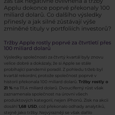
zas tak negativně ovlivněna a tržby
Applu dokonce poprvé překonaly 100
miliard dolarů. Co dalšího výsledky
přinesly a jak silné zůstávají výše
zmíněné tituly v portfoliích investorů?
Tržby Apple rostly poprvé za čtvrtletí přes
100 miliard dolarů
Výsledky společnosti za čtvrtý kvartál byly znovu
velice dobré a dokázaly, že si Apple se stále
probíhající pandemií poradil. Z pohledu tržeb byl
kvartál rekordní, protože společnost poprvé v
historii překonala 100 miliard dolarů.
Tržby rostly o
21 %
na 111,4 miliard dolarů. Dvouciferný růst však
zaznamenala společnost na úrovni všech
produktových kategorií, nejen iPhonů. Zisk na akcii
dosáhl
1,68 USD
, což překonalo odhady analytiků,
stejně jako tržby. Nejvýrazněji se však dařilo