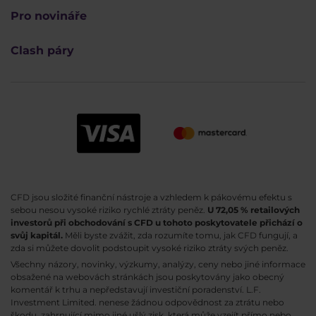
Pro novináře
Clash páry
CFD jsou složité finanční nástroje a vzhledem k pákovému efektu s
sebou nesou vysoké riziko rychlé ztráty peněz.
U 72,05 % retailových
investorů při obchodování s CFD u tohoto poskytovatele přichází o
svůj kapitál.
Měli byste zvážit, zda rozumíte tomu, jak CFD fungují, a
zda si můžete dovolit podstoupit vysoké riziko ztráty svých peněz.
Všechny názory, novinky, výzkumy, analýzy, ceny nebo jiné informace
obsažené na webovách stránkách jsou poskytovány jako obecný
komentář k trhu a nepředstavují investiční poradenství. L.F.
Investment Limited. nenese žádnou odpovědnost za ztrátu nebo
škodu, zahrnující mimo jiné ušlý zisk, která může vzejít přímo nebo