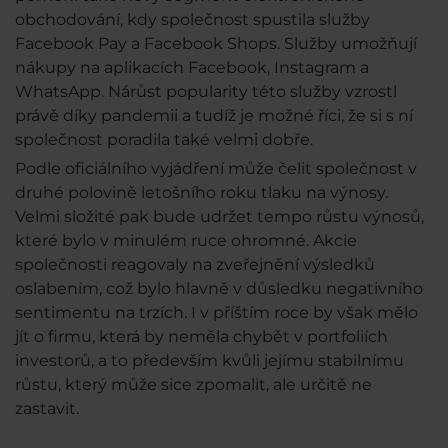
obchodování, kdy společnost spustila služby
Facebook Pay a Facebook Shops. Služby umožňují
nákupy na aplikacích Facebook, Instagram a
WhatsApp. Nárůst popularity této služby vzrostl
právě díky pandemii a tudíž je možné říci, že si s ní
společnost poradila také velmi dobře.
Podle oficiálního vyjádření může čelit společnost v
druhé polovině letošního roku tlaku na výnosy.
Velmi složité pak bude udržet tempo růstu výnosů,
které bylo v minulém ruce ohromné. Akcie
společnosti reagovaly na zveřejnění výsledků
oslabením, což bylo hlavně v důsledku negativního
sentimentu na trzích. I v příštím roce by však mělo
jít o firmu, která by neměla chybět v portfoliích
investorů, a to především kvůli jejímu stabilnímu
růstu, který může sice zpomalit, ale určitě ne
zastavit.