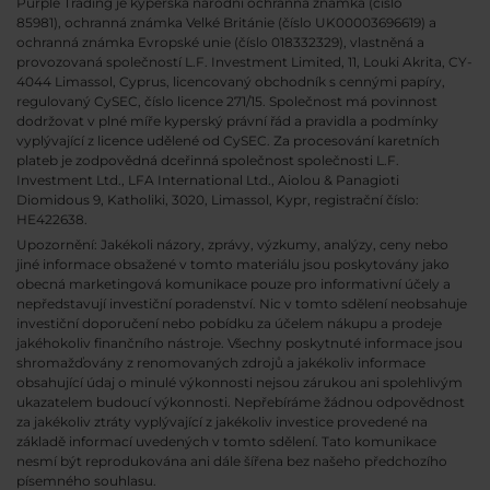
Purple Trading je kyperská národní
ochranná známka (číslo
85981), ochranná známka Velké Británie (číslo UK00003696619) a
ochranná známka Evropské unie (číslo 018332329), vlastněná a
provozovaná společností L.F. Investment Limited, 11, Louki Akrita, CY-
4044 Limassol, Cyprus, licencovaný obchodník s cennými papíry,
regulovaný CySEC, číslo licence 271/15. Společnost má povinnost
dodržovat v plné míře kyperský právní řád a pravidla a podmínky
vyplývající z licence udělené od CySEC. Za procesování karetních
plateb je zodpovědná dceřinná společnost společnosti L.F.
Investment Ltd., LFA International Ltd., Aiolou & Panagioti
Diomidous 9, Katholiki, 3020, Limassol, Kypr, registrační číslo:
HE422638.
Upozornění: Jakékoli názory, zprávy, výzkumy, analýzy, ceny nebo
jiné informace obsažené v tomto materiálu jsou poskytovány jako
obecná marketingová komunikace pouze pro informativní účely a
nepředstavují investiční poradenství. Nic v tomto sdělení neobsahuje
investiční doporučení nebo pobídku za účelem nákupu a prodeje
jakéhokoliv finančního nástroje. Všechny poskytnuté informace jsou
shromažďovány z renomovaných zdrojů a jakékoliv informace
obsahující údaj o minulé výkonnosti nejsou zárukou ani spolehlivým
ukazatelem budoucí výkonnosti. Nepřebíráme žádnou odpovědnost
za jakékoliv ztráty vyplývající z jakékoliv investice provedené na
základě informací uvedených v tomto sdělení. Tato komunikace
nesmí být reprodukována ani dále šířena bez našeho předchozího
písemného souhlasu.