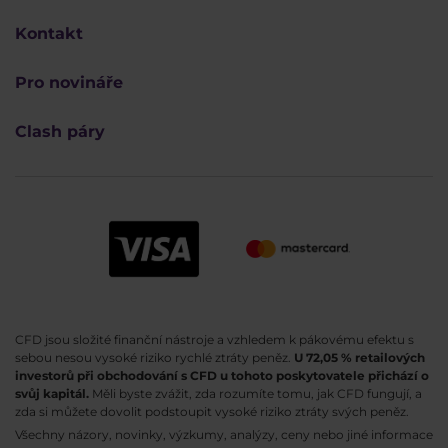
Kontakt
Pro novináře
Clash páry
CFD jsou složité finanční nástroje a vzhledem k pákovému efektu s
sebou nesou vysoké riziko rychlé ztráty peněz.
U 72,05 % retailových
investorů při obchodování s CFD u tohoto poskytovatele přichází o
svůj kapitál.
Měli byste zvážit, zda rozumíte tomu, jak CFD fungují, a
zda si můžete dovolit podstoupit vysoké riziko ztráty svých peněz.
Všechny názory, novinky, výzkumy, analýzy, ceny nebo jiné informace