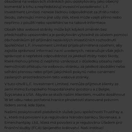
obsažené na webovách stránkách jsou poskytovány jako obecný
komentář k trhu a nepředstavují investiční poradenství. L.F.
Investment Limited. nenese žádnou odpovědnost za ztrátu nebo
škodu, zahrnující mimo jiné ušlý zisk, která může vzejít přímo nebo
nepřímo z použití nebo spoléhání se na takové informace.
Obsah této webové stránky může být kdykoli změněn bez
předchozího upozornění a je poskytován výhradně za účelem pomoci
obchodníkům při přijímání nezávislých investičních rozhodnutí.
Společnost L.F. Investment Limited přijala přiměřená opatření, aby
zajistila správnost informací na ní uvedených, nezaručuje však jejich
správnost a nepřebírá odpovědnost za jakékoli ztráty nebo škody,
které mohou přímo či nepřímo vzniknout v důsledku obsahu nebo
nemožnosti přístupu na webovou stránku, za jakékoli zpoždění nebo
selhání přenosu nebo přijetí jakýchkoli pokynů nebo oznámení
zaslaných prostřednictvím této webové stránky.
V tuto chvíli L.F. Investment Limited. nemůže přijmout klienty ze
zemí mimo Evropského hospodářského prostoru a z Belgie,
Švýcarska a USA. Abyste se stal/a naším klientem, musíte dosáhnout
18 let věku nebo potřebné hranice plnoletosti stanovené právním
řádem země, kde žijete.
Našimi poskytovateli platebních služeb jsou společnosti TrustPay a.
s., která má povolení a je regulována Národní bankou Slovenska, a
Emerchantpay Ltd., která má povolení a je regulována Úřadem pro
finanční služby (FCA) Spojeného království. Naší institucí