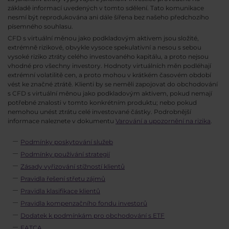
základě informací uvedených v tomto sdělení. Tato komunikace
nesmí být reprodukována ani dále šířena bez našeho předchozího
písemného souhlasu.
CFD s virtuální měnou jako podkladovým aktivem jsou složité,
extrémně rizikové, obvykle vysoce spekulativní a nesou s sebou
vysoké riziko ztráty celého investovaného kapitálu, a proto nejsou
vhodné pro všechny investory. Hodnoty virtuálních měn podléhají
extrémní volatilitě cen, a proto mohou v krátkém časovém období
vést ke značné ztrátě. Klienti by se neměli zapojovat do obchodování
s CFD s virtuální měnou jako podkladovým aktivem, pokud nemají
potřebné znalosti v tomto konkrétním produktu; nebo pokud
nemohou unést ztrátu celé investované částky. Podrobnější
informace naleznete v dokumentu
Varování a upozornění na rizika
.
Podmínky poskytování služeb
Podmínky používání strategií
Zásady vyřizování stížností klientů
Pravidla řešení střetu zájmů
Pravidla klasifikace klientů
Pravidla kompenzačního fondu investorů
Dodatek k podmínkám pro obchodování s ETF
FATCA