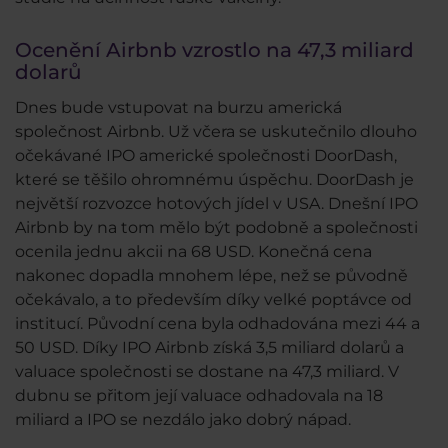
Ocenění Airbnb vzrostlo na 47,3 miliard
dolarů
Dnes bude vstupovat na burzu americká
společnost Airbnb. Už včera se uskutečnilo dlouho
očekávané IPO americké společnosti DoorDash,
které se těšilo ohromnému úspěchu. DoorDash je
největší rozvozce hotových jídel v USA. Dnešní IPO
Airbnb by na tom mělo být podobně a společnosti
ocenila jednu akcii na 68 USD. Konečná cena
nakonec dopadla mnohem lépe, než se původně
očekávalo, a to především díky velké poptávce od
institucí. Původní cena byla odhadována mezi 44 a
50 USD. Díky IPO Airbnb získá 3,5 miliard dolarů a
valuace společnosti se dostane na 47,3 miliard. V
dubnu se přitom její valuace odhadovala na 18
miliard a IPO se nezdálo jako dobrý nápad.