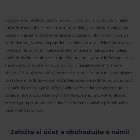
Upozornění: Jakékoli názory, zprávy, výzkumy, analýzy, ceny nebo
jiné informace obsažené v tomto materiálu jsou poskytovány jako
obecná marketingová komunikace pouze pro informativní účely a
nepředstavují investiční poradenství. Nic v tomto sdělení neobsahuje
investiční doporučení nebo pobídku za účelem nákupu a prodeje
jakéhokoliv finančního nástroje. Všechny poskytnuté informace jsou
shromažďovány z renomovaných zdrojů a jakékoliv informace
obsahující údaj o minulé výkonnosti nejsou zárukou ani spolehlivým
ukazatelem budoucí výkonnosti. Nepřebíráme žádnou odpovědnost
za jakékoliv ztráty vyplývající z jakékoliv investice provedené na
základě informací uvedených v tomto sdělení. Tato komunikace
nesmí být reprodukována ani dále šířena bez našeho předchozího
písemného souhlasu.
Založte si účet a obchodujte s námi!