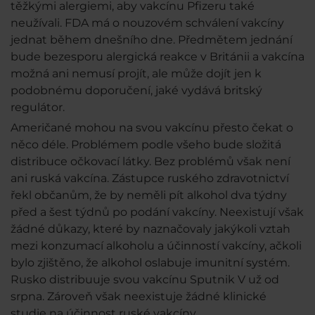
těžkými alergiemi, aby vakcínu Pfizeru také
neužívali. FDA má o nouzovém schválení vakcíny
jednat během dnešního dne. Předmětem jednání
bude bezesporu alergická reakce v Británii a vakcína
možná ani nemusí projít, ale může dojít jen k
podobnému doporučení, jaké vydává britský
regulátor.
Američané mohou na svou vakcínu přesto čekat o
něco déle. Problémem podle všeho bude složitá
distribuce očkovací látky. Bez problémů však není
ani ruská vakcína. Zástupce ruského zdravotnictví
řekl občanům, že by neměli pít alkohol dva týdny
před a šest týdnů po podání vakcíny. Neexistují však
žádné důkazy, které by naznačovaly jakýkoli vztah
mezi konzumací alkoholu a účinností vakcíny, ačkoli
bylo zjištěno, že alkohol oslabuje imunitní systém.
Rusko distribuuje svou vakcínu Sputnik V už od
srpna. Zároveň však neexistuje žádné klinické
studie na účinnost ruské vakcíny.