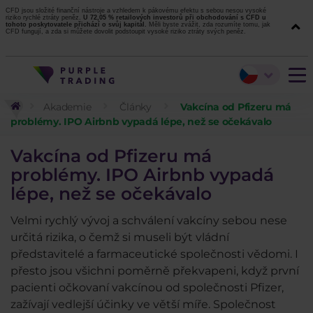
CFD jsou složité finanční nástroje a vzhledem k pákovému efektu s sebou nesou vysoké
riziko rychlé ztráty peněz.
U 72,05 % retailových investorů při obchodování s CFD u
tohoto poskytovatele přichází o svůj kapitál.
Měli byste zvážit, zda rozumíte tomu, jak
CFD fungují, a zda si můžete dovolit podstoupit vysoké riziko ztráty svých peněz.
Akademie
Články
Vakcína od Pfizeru má
problémy. IPO Airbnb vypadá lépe, než se očekávalo
Vakcína od Pfizeru má
problémy. IPO Airbnb vypadá
lépe, než se očekávalo
Velmi rychlý vývoj a schválení vakcíny sebou nese
určitá rizika, o čemž si museli být vládní
představitelé a farmaceutické společnosti vědomi. I
přesto jsou všichni poměrně překvapeni, když první
pacienti očkovaní vakcínou od společnosti Pfizer,
zažívají vedlejší účinky ve větší míře. Společnost