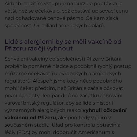
Airbnb mezitím vstupuje na burzu a poptávka je
větší, než se očekávalo, což dostává upisovací cenu
nad odhadované cenové pásmo. Celkem získá
společnost 3,5 miliard amerických dolarů.
Lidé s alergiemi by se měli vakcíně od
Pfizeru raději vyhnout
Schválení vakcíny od společnosti Pfizer v Británii
proběhlo poměrně hladce a podobně rychlý postup
můžeme očekávat i u evropských a amerických
regulátorů. Alespoň jsme tedy něco podobného
mohli čekat předtím, než Británie začala očkovat
první pacienty. Jen pár dnů od začátku očkování
varoval britský regulátor, aby se lidé s historií
významných alergických reakcí
vyhnuli očkování
vakcínou od Pfizeru
, alespoň tedy v jejím v
současném stadiu. Úřad pro kontrolu potravin a
léčiv (FDA) by mohl doporučit Američanům s