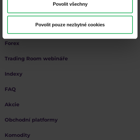
Povolit všechny
Proč Purple
Povolit pouze nezbytné cookies
Akademie
Forex
Trading Room webináře
Indexy
FAQ
Akcie
Obchodní platformy
Komodity