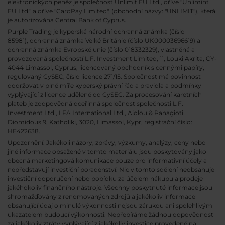
elektronických peněz je společnost Unlimit EU Ltd., dříve "Unlimint
EU Ltd." a dříve "CardPay Limited", (obchodní názvy: "UNLIMIT"), která
je autorizována Central Bank of Cyprus.
Purple Trading je kyperská národní
ochranná známka (číslo
85981), ochranná známka Velké Británie (číslo UK00003696619) a
ochranná známka Evropské unie (číslo 018332329), vlastněná a
provozovaná společností L.F. Investment Limited, 11, Louki Akrita, CY-
4044 Limassol, Cyprus, licencovaný obchodník s cennými papíry,
regulovaný CySEC, číslo licence 271/15. Společnost má povinnost
dodržovat v plné míře kyperský právní řád a pravidla a podmínky
vyplývající z licence udělené od CySEC. Za procesování karetních
plateb je zodpovědná dceřinná společnost společnosti L.F.
Investment Ltd., LFA International Ltd., Aiolou & Panagioti
Diomidous 9, Katholiki, 3020, Limassol, Kypr, registrační číslo:
HE422638.
Upozornění: Jakékoli názory, zprávy, výzkumy, analýzy, ceny nebo
jiné informace obsažené v tomto materiálu jsou poskytovány jako
obecná marketingová komunikace pouze pro informativní účely a
nepředstavují investiční poradenství. Nic v tomto sdělení neobsahuje
investiční doporučení nebo pobídku za účelem nákupu a prodeje
jakéhokoliv finančního nástroje. Všechny poskytnuté informace jsou
shromažďovány z renomovaných zdrojů a jakékoliv informace
obsahující údaj o minulé výkonnosti nejsou zárukou ani spolehlivým
ukazatelem budoucí výkonnosti. Nepřebíráme žádnou odpovědnost
za jakékoliv ztráty vyplývající z jakékoliv investice provedené na