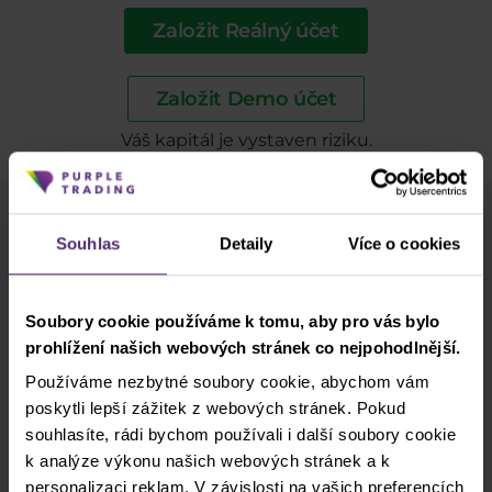
Založit Reálný účet
Založit Demo účet
Váš kapitál je vystaven riziku.
Souhlas
Detaily
Více o cookies
Odběr newsletteru
Co nového v Purple Trading, Market Shot,
podpultovky, tržní analýzy a články...
Soubory cookie používáme k tomu, aby pro vás bylo
prohlížení našich webových stránek co nejpohodlnější.
Odebírat
Používáme nezbytné soubory cookie, abychom vám
poskytli lepší zážitek z webových stránek. Pokud
* Beru na vědomí a přijímám, že mé osobní údaje budou zpracovány v
souhlasíte, rádi bychom používali i další soubory cookie
souladu se
zásadami ochrany osobních údajů
, včetně marketingových
a propagačních účelů. Dále potvrzuji, beru na vědomí a přijímám
k analýze výkonu našich webových stránek a k
informace o pořizování audiovizuálních záznamů
, stejně jako
varování
personalizaci reklam. V závislosti na vašich preferencích