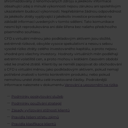
shromažďovány z renomovaných zdrojů a jakékoliv informace
obsahující údaj o minulé výkonnosti nejsou zárukou ani spolehlivým
ukazatelem budoucí výkonnosti. Nepřebíráme žádnou odpovědnost
za jakékoliv ztráty vyplývající z jakékoliv investice provedené na
základě informací uvedených v tomto sdělení. Tato komunikace
nesmí být reprodukována ani dále šířena bez našeho předchozího
písemného souhlasu.
CFD s virtuální měnou jako podkladovým aktivem jsou složité,
extrémně rizikové, obvykle vysoce spekulativní a nesou s sebou
vysoké riziko ztráty celého investovaného kapitálu, a proto nejsou
vhodné pro všechny investory. Hodnoty virtuálních měn podléhají
extrémní volatilitě cen, a proto mohou v krátkém časovém období
vést ke značné ztrátě. Klienti by se neměli zapojovat do obchodování
s CFD s virtuální měnou jako podkladovým aktivem, pokud nemají
potřebné znalosti v tomto konkrétním produktu; nebo pokud
nemohou unést ztrátu celé investované částky. Podrobnější
informace naleznete v dokumentu
Varování a upozornění na rizika
.
Podmínky poskytování služeb
Podmínky používání strategií
Zásady vyřizování stížností klientů
Pravidla řešení střetu zájmů
Pravidla klasifikace klientů