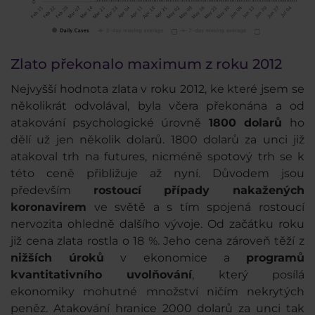
Zlato překonalo maximum z roku 2012
Nejvyšší hodnota zlata v roku 2012, ke které jsem se
několikrát odvolával, byla včera překonána a od
atakování psychologické úrovně
1800 dolarů
ho
dělí už jen několik dolarů. 1800 dolarů za unci již
atakoval trh na futures, nicméně spotový trh se k
této ceně přibližuje až nyní. Důvodem jsou
především
rostoucí případy nakažených
koronavirem
ve světě a s tím spojená rostoucí
nervozita ohledně dalšího vývoje. Od začátku roku
již cena zlata rostla o 18 %. Jeho cena zároveň těží z
nižších úroků
v ekonomice a
programů
kvantitativního uvolňování
, který posílá
ekonomiky mohutné množství ničím nekrytých
peněz. Atakování hranice 2000 dolarů za unci tak