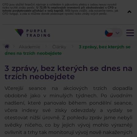
CFD jsou složité finanční nástroje a vzhledem k pákovému efektu s sebou nesou vysoké
riziko rychlé ztráty peněz.
U 72,05 % retailových investorů při obchodování s CFD u
tohoto poskytovatele přichází o svůj kapitál.
Měli byste zvážit, zda rozumíte tomu, jak
CFD fungují, a zda si můžete dovolit podstoupit vysoké riziko ztráty svých peněz.
Akademie
Články
3 zprávy, bez kterých se
dnes na trzích neobejdete
3 zprávy, bez kterých se dnes na
trzích neobejdete
Včerejší seance na akciových trzích dopadla
obdobně jako v minulých týdnech. Po úvodním
nadšení, které panovalo během pondělní seance,
včera indexy své zisky odevzdaly a vydaly se
otestovat nižší úrovně. Z pohledu zpráv jsme nebyli
svědky ničeho, co by jejich vývoj mohlo výrazněji
ovlivnit a trhy tak monitorují vývoj nově nakažených