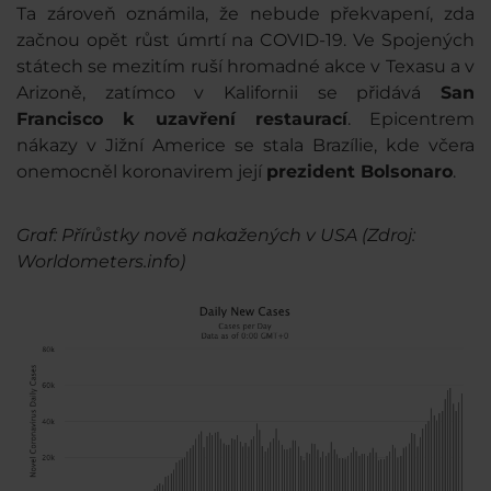
Ta zároveň oznámila, že nebude překvapení, zda
začnou opět růst úmrtí na COVID-19. Ve Spojených
státech se mezitím ruší hromadné akce v Texasu a v
Arizoně, zatímco v Kalifornii se přidává
San
Francisco k uzavření restaurací
. Epicentrem
nákazy v Jižní Americe se stala Brazílie, kde včera
onemocněl koronavirem její
prezident Bolsonaro
.
Graf: Přírůstky nově nakažených v USA (Zdroj:
Worldometers.info)