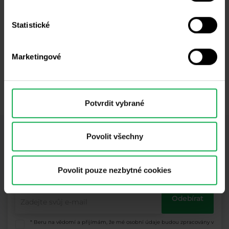
z renomovaných zdrojů a jakékoliv informace obsahující údaj
o minulé výkonnosti nejsou zárukou ani spolehlivým
Statistické
ukazatelem budoucí výkonnosti. Nepřebíráme žádnou
odpovědnost za jakékoliv ztráty vyplývající z jakékoliv
investice provedené na základě informací uvedených v tomto
Marketingové
sdělení. Tato komunikace nesmí být reprodukována ani dále
šířena bez našeho předchozího písemného souhlasu.
Potvrdit vybrané
Povolit všechny
Odběr newsletteru
Co nového v Purple Trading, Market Shot,
podpultovky, tržní analýzy a články...
Povolit pouze nezbytné cookies
Odebírat
* Beru na vědomí a přijímám, že mé osobní údaje budou zpracovány v