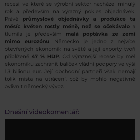
recesi, ve které se výrobní sektor nacházel minulý
rok a především na výrazný pokles objednávek.
Právě
průmyslové objednávky a produkce ta
měsíc květen rostly méně, než se očekávalo
a
tlumila je především
malá poptávka ze zemí
mimo eurozónu
. Německo je jedno z nejvíce
otevřených ekonomik na světě a její exporty tvoří
přiblíženě
47 % HDP
. Od výraznější recese by měl
ekonomiku zachránit balíček vládní podpory ve výši
1,3 bilionu eur. Její obchodní partneři však nemají
tolik místa na utrácení, což by mohlo negativně
ovlivnit německý vývoz.
Dnešní videokomentář: