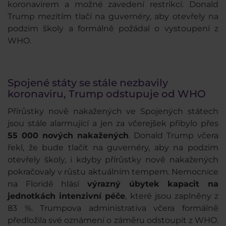
koronavirem a možné zavedení restrikcí. Donald
Trump mezitím tlačí na guvernéry, aby otevřely na
podzim školy a formálně požádal o vystoupení z
WHO.
Spojené státy se stále nezbavily
koronaviru, Trump odstupuje od WHO
Přírůstky nově nakažených ve Spojených státech
jsou stále alarmující a jen za včerejšek přibylo přes
55 000 nových nakažených
. Donald Trump včera
řekl, že bude tlačit na guvernéry, aby na podzim
otevřely školy, i kdyby přírůstky nově nakažených
pokračovaly v růstu aktuálním tempem. Nemocnice
na Floridě hlásí
výrazný úbytek kapacit na
jednotkách intenzivní péče
, které jsou zaplněny z
83 %. Trumpova administrativa včera formálně
předložila své oznámení o záměru odstoupit z WHO.