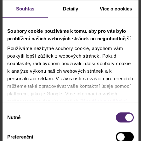
Souhlas
Detaily
Více o cookies
Soubory cookie používáme k tomu, aby pro vás bylo
prohlížení našich webových stránek co nejpohodlnější.
Používáme nezbytné soubory cookie, abychom vám
poskytli lepší zážitek z webových stránek. Pokud
Dnes nás čeká ...
souhlasíte, rádi bychom používali i další soubory cookie
16:30
Zásoby ropy v USA
k analýze výkonu našich webových stránek a k
personalizaci reklam. V závislosti na vašich preferencích
Upozornění: Jakékoli názory, zprávy, výzkumy, analýzy, ceny
můžeme také zpracovávat vaše kontaktní údaje pomocí
nebo jiné informace obsažené v tomto materiálu jsou
platforem, jako je Google. Více informací o vašich
poskytovány jako obecná marketingová komunikace pouze
možnostech se dozvíte v našich
Zásadách používání
cookies
. Pokud zvolíte možnost „Povolit vše“, přijímáte
pro informativní účely a nepředstavují investiční poradenství.
Výběr
a souhlasíte s tím, že sdílíme vaše informace s třetími
Nutné
Nic v tomto sdělení neobsahuje investiční doporučení nebo
souhlasu
stranami, například s našimi marketingovými partnery. To
pobídku za účelem nákupu a prodeje jakéhokoliv finančního
může znamenat, že vaše údaje jsou rovněž
nástroje. Všechny poskytnuté informace jsou shromažďovány
Preferenční
zpracovávány ve Spojených státech amerických.