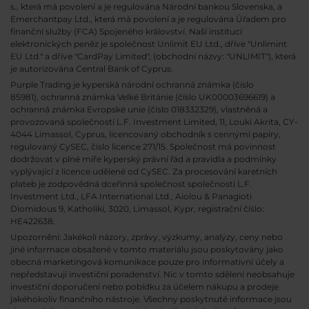
s., která má povolení a je regulována Národní bankou Slovenska, a
Emerchantpay Ltd., která má povolení a je regulována Úřadem pro
finanční služby (FCA) Spojeného království. Naší institucí
elektronických peněz je společnost Unlimit EU Ltd., dříve "Unlimint
EU Ltd." a dříve "CardPay Limited", (obchodní názvy: "UNLIMIT"), která
je autorizována Central Bank of Cyprus.
Purple Trading je kyperská národní
ochranná známka (číslo
85981), ochranná známka Velké Británie (číslo UK00003696619) a
ochranná známka Evropské unie (číslo 018332329), vlastněná a
provozovaná společností L.F. Investment Limited, 11, Louki Akrita, CY-
4044 Limassol, Cyprus, licencovaný obchodník s cennými papíry,
regulovaný CySEC, číslo licence 271/15. Společnost má povinnost
dodržovat v plné míře kyperský právní řád a pravidla a podmínky
vyplývající z licence udělené od CySEC. Za procesování karetních
plateb je zodpovědná dceřinná společnost společnosti L.F.
Investment Ltd., LFA International Ltd., Aiolou & Panagioti
Diomidous 9, Katholiki, 3020, Limassol, Kypr, registrační číslo:
HE422638.
Upozornění: Jakékoli názory, zprávy, výzkumy, analýzy, ceny nebo
jiné informace obsažené v tomto materiálu jsou poskytovány jako
obecná marketingová komunikace pouze pro informativní účely a
nepředstavují investiční poradenství. Nic v tomto sdělení neobsahuje
investiční doporučení nebo pobídku za účelem nákupu a prodeje
jakéhokoliv finančního nástroje. Všechny poskytnuté informace jsou