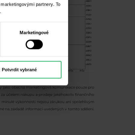
i marketingovými partnery. To
.
Marketingové
Potvrdit vybrané
vány jako obecná marketingová komunikace pouze pro
u za účelem nákupu a prodeje jakéhokoliv finančního
 minulé výkonnosti nejsou zárukou ani spolehlivým
ené na základě informací uvedených v tomto sdělení.