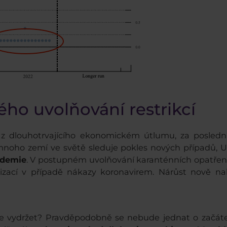
lého uvolňování restrikcí
 z dlouhotrvajícího ekonomickém útlumu, za posledn
mnoho zemí ve světě sleduje pokles nových případů,
ndemie
. V postupném uvolňování karanténních opatření
izací v případě nákazy koronavirem. Nárůst nově nak
 vydržet? Pravděpodobně se nebude jednat o začátek