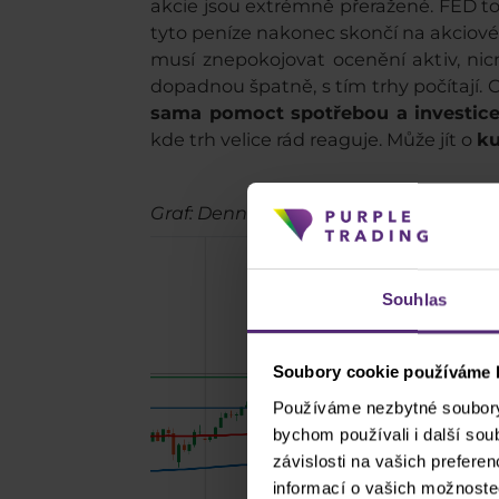
akcie jsou extrémně přeražené. FED to
tyto peníze nakonec skončí na akciovém
musí znepokojovat ocenění aktiv, ni
dopadnou špatně, s tím trhy počítají. 
sama pomoct spotřebou a investic
kde trh velice rád reaguje. Může jít o
ku
Graf: Denní graf S&P 500 (Zdroj: cTrad
Souhlas
Soubory cookie používáme k
Používáme nezbytné soubory 
bychom používali i další so
závislosti na vašich prefere
informací o vašich možnoste