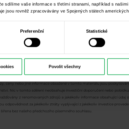
 že sdílíme vaše informace s třetími stranami, například s našim
je jsou rovněž zpracovávány ve Spojených státech amerických
Preferenční
Statistické
cookies
Povolit všechny
lýzy, ceny nebo jiné informace obsažené v tomto materiálu jsou poskyto
denství. Nic v tomto sdělení neobsahuje investiční doporučení nebo pobídk
mažďovány z renomovaných zdrojů a jakékoliv informace obsahující údaj o
odpovědnost za jakékoliv ztráty vyplývající z jakékoliv investice proved
 šířena bez našeho předchozího písemného souhlasu.