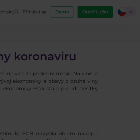
ontakt
Přihlásit se
Demo
Otevřít účet
ny koronaviru
eň nejvíce za poslední měsíc. Na vině je
í vývoj ekonomiky a obavy z druhé vlny
o ekonomiky však stále proudí desítky
 stimuly, ECB navýšila objem nákupu