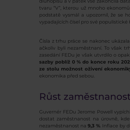
dluhopisů a v pátek vše zakončila dat
tvaru “V”, kterou už mnoho ekonomů
podstatě vysmál a upozornil, že se h
vypadajících čísel pro své populistické 
Čísla z trhu práce se nakonec ukázal
ačkoliv byli nezaměstnaní. To však tr
zasedání FEDu je však utvrdilo o opaku 
sazby poblíž 0 % do konce roku 20
ze stolu možnost oživení ekonomik
ekonomika před sebou.
Růst zaměstnanosti
Guvernér FEDu Jerome Powell vypíchl f
dostat zaměstnanost na úrovně, kde
nezaměstnanost na
9,3 %
. Inflace by