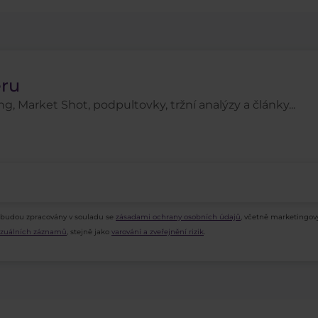
eru
g, Market Shot, podpultovky, tržní analýzy a články...
 budou zpracovány v souladu se
zásadami ochrany osobních údajů
, včetně marketingov
vizuálních záznamů
, stejně jako
varování a zveřejnění rizik
.