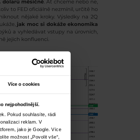
. dolarů měsíčně
. Ať chceme nebo ne,
iv to FED oficiálně nezmínil, určitě ho
niknout nějaké kroky. Výsledky na 2Q
 ukáže,
jak moc si dokáže ekonomika
býků a vyhledávat vstupy na úrovních,
ně jejich konfluenci.
Více o cookies
o nejpohodlnější.
k. Pokud souhlasíte, rádi
onalizaci reklam. V
tforem, jako je Google. Více
olíte možnost „Povolit vše“,