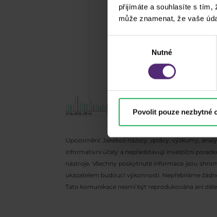
přijímáte a souhlasíte s tím,
může znamenat, že vaše úda
Výběr
Nutné
souhlasu
Povolit pouze nezbytné 
Upozornění: Jakékoli názory, zprávy, výzkumy, ana
informativní účely a nepředstavují investiční pora
nástroje. Všechny poskytnuté informace jsou shro
ukazatelem budoucí výkonnosti. Nepřebíráme žádnou 
Tato komunikace nesmí být reprodukována ani dále