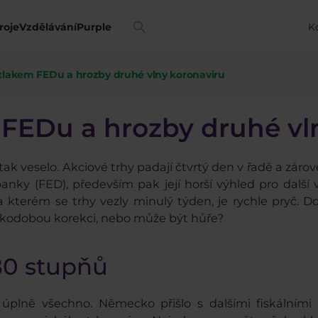
roje
Vzdělávání
Purple
K
tlakem FEDu a hrozby druhé vlny koronaviru
 FEDu a hrozby druhé vl
ak veselo. Akciové trhy padají čtvrtý den v řadě a zárov
banky (FED), především pak její horší výhled pro dalš
kterém se trhy vezly minulý týden, je rychle pryč. D
rátkodobou korekci, nebo může být hůře?
180 stupňů
 úplně všechno. Německo přišlo s dalšími fiskálními