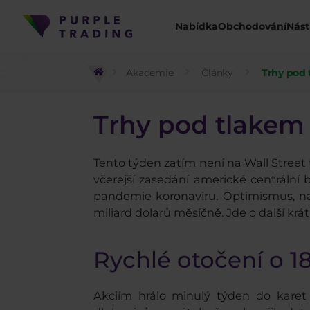
Nabídka
Obchodování
Nást
Akademie
Články
Trhy pod 
Trhy pod tlakem
Tento týden zatím není na Wall Street t
včerejší zasedání americké centrální 
pandemie koronaviru. Optimismus, na 
miliard dolarů měsíčně. Jde o další k
Rychlé otočení o 
Akciím hrálo minulý týden do karet