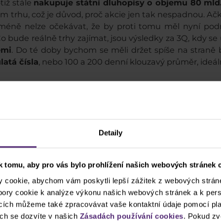
tiž stále
nakupuje státní dluhopisy o objemu 80 mld
 trhu, což je důvod, proč akcie jen tak nespadnou. Ačkol
cméně nelze očekávat, že by proti tomu měl nyní pod
Co bude reálně trhy zajímat, jsou výsledky za 3Q, kdy se
emi
. Do té doby bychom se měli držet spíše na straně 
latá čísla
, nebo 100 a 200 denní klouzavý průměr, ideál
er PurpleTrading)
Detaily
 tomu, aby pro vás bylo prohlížení našich webových stránek c
cookie, abychom vám poskytli lepší zážitek z webových stráne
ubory cookie k analýze výkonu našich webových stránek a k pers
ncích můžeme také zpracovávat vaše kontaktní údaje pomocí pla
ch se dozvíte v našich
Zásadách používání cookies
. Pokud zv