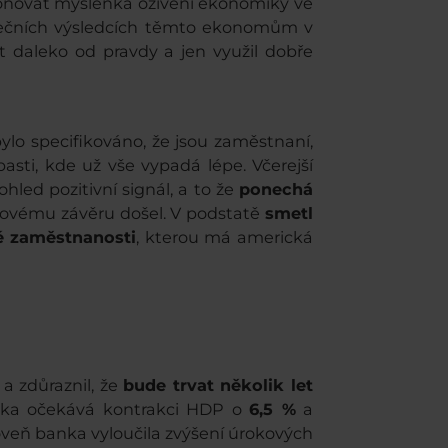
kloňovat myšlenka oživení ekonomiky ve
tečních výsledcích těmto ekonomům v
t daleko od pravdy a jen využil dobře
bylo specifikováno, že jsou zaměstnaní,
asti, kde už vše vypadá lépe. Včerejší
hled pozitivní signál, a to že
ponechá
akovému závěru došel. V podstatě
smetl
né zaměstnanosti
, kterou má americká
a zdůraznil, že
bude trvat několik let
anka očekává kontrakci HDP o
6,5 %
a
ároveň banka vyloučila zvýšení úrokových