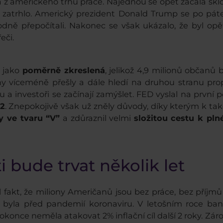
a z amerického trhu práce. Najednou se opět začala s
 zatrhlo. Americký prezident Donald Trump se po pá
odně přepočítali. Nakonec se však ukázalo, že byl opě
řeči.
a jako
poměrně zkreslená
, jelikož 4,9 milionů občanů 
hy víceméně přešly a dále hledí na druhou stranu prop
a investoři se začínají zamýšlet. FED vyslal na první po
22
. Znepokojivě však už zněly důvody, díky kterým k t
y ve tvaru “V”
a zdůraznil velmi
složitou cestu k pl
 bude trvat několik let
akt, že miliony Američanů jsou bez práce, bez příjmů 
 byla před pandemií koronaviru. V letošním roce b
 dokonce neměla atakovat 2% inflační cíl další 2 roky. Z