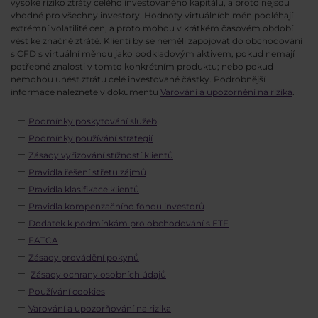
vysoké riziko ztráty celého investovaného kapitálu, a proto nejsou
vhodné pro všechny investory. Hodnoty virtuálních měn podléhají
extrémní volatilitě cen, a proto mohou v krátkém časovém období
vést ke značné ztrátě. Klienti by se neměli zapojovat do obchodování
s CFD s virtuální měnou jako podkladovým aktivem, pokud nemají
potřebné znalosti v tomto konkrétním produktu; nebo pokud
nemohou unést ztrátu celé investované částky. Podrobnější
informace naleznete v dokumentu
Varování a upozornění na rizika
.
Podmínky poskytování služeb
Podmínky používání strategií
Zásady vyřizování stížností klientů
Pravidla řešení střetu zájmů
Pravidla klasifikace klientů
Pravidla kompenzačního fondu investorů
Dodatek k podmínkám pro obchodování s ETF
FATCA
Zásady provádění pokynů
Zásady ochrany osobních údajů
Používání cookies
Varování a upozorňování na rizika