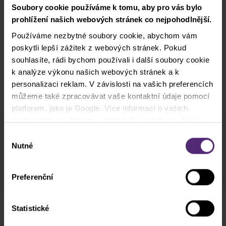
Soubory cookie používáme k tomu, aby pro vás bylo
prohlížení našich webových stránek co nejpohodlnější.
Používáme nezbytné soubory cookie, abychom vám
poskytli lepší zážitek z webových stránek. Pokud
souhlasíte, rádi bychom používali i další soubory cookie
k analýze výkonu našich webových stránek a k
personalizaci reklam. V závislosti na vašich preferencích
můžeme také zpracovávat vaše kontaktní údaje pomocí
platforem, jako je Google. Více informací o vašich
možnostech se dozvíte v našich
Zásadách používání
Místo a kontakt
cookies
. Pokud zvolíte možnost „Povolit vše“, přijímáte
Výběr
a souhlasíte s tím, že sdílíme vaše informace s třetími
Nutné
souhlasu
Riegrova 51
stranami, například s našimi marketingovými partnery. To
Riegrova 1756/51
může znamenat, že vaše údaje jsou rovněž
370 01 České Budějovice
Preferenční
zpracovávány ve Spojených státech amerických.
Statistické
Workshop pořádá Purple Trading.
V případě dotazů nás kontaktujte na e-