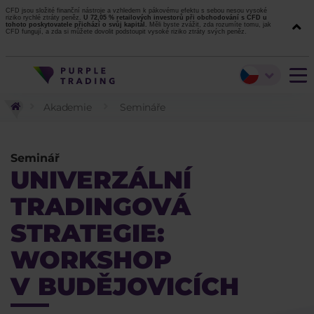
CFD jsou složité finanční nástroje a vzhledem k pákovému efektu s sebou nesou vysoké
riziko rychlé ztráty peněz.
U 72,05 % retailových investorů při obchodování s CFD u
tohoto poskytovatele přichází o svůj kapitál.
Měli byste zvážit, zda rozumíte tomu, jak
CFD fungují, a zda si můžete dovolit podstoupit vysoké riziko ztráty svých peněz.
Akademie
Semináře
Seminář
UNIVERZÁLNÍ
TRADINGOVÁ
STRATEGIE:
WORKSHOP
V BUDĚJOVICÍCH