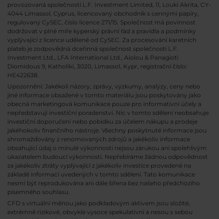
provozovaná společností L.F. Investment Limited, 11, Louki Akrita, CY-
4044 Limassol, Cyprus, licencovaný obchodník s cennými papíry,
regulovaný CySEC, číslo licence 271/15. Společnost má povinnost
dodržovat v plné míře kyperský právní řád a pravidla a podmínky
vyplývající z licence udělené od CySEC. Za procesování karetních
plateb je zodpovědná dceřinná společnost společnosti L.F.
Investment Ltd., LFA International Ltd., Aiolou & Panagioti
Diomidous 9, Katholiki, 3020, Limassol, Kypr, registrační číslo:
HE422638.
Upozornění: Jakékoli názory, zprávy, výzkumy, analýzy, ceny nebo
jiné informace obsažené v tomto materiálu jsou poskytovány jako
obecná marketingová komunikace pouze pro informativní účely a
nepředstavují investiční poradenství. Nic v tomto sdělení neobsahuje
investiční doporučení nebo pobídku za účelem nákupu a prodeje
jakéhokoliv finančního nástroje. Všechny poskytnuté informace jsou
shromažďovány z renomovaných zdrojů a jakékoliv informace
obsahující údaj o minulé výkonnosti nejsou zárukou ani spolehlivým
ukazatelem budoucí výkonnosti. Nepřebíráme žádnou odpovědnost
za jakékoliv ztráty vyplývající z jakékoliv investice provedené na
základě informací uvedených v tomto sdělení. Tato komunikace
nesmí být reprodukována ani dále šířena bez našeho předchozího
písemného souhlasu.
CFD s virtuální měnou jako podkladovým aktivem jsou složité,
extrémně rizikové, obvykle vysoce spekulativní a nesou s sebou