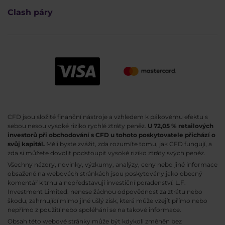
Clash páry
CFD jsou složité finanční nástroje a vzhledem k pákovému efektu s
sebou nesou vysoké riziko rychlé ztráty peněz.
U 72,05 % retailových
investorů při obchodování s CFD u tohoto poskytovatele přichází o
svůj kapitál.
Měli byste zvážit, zda rozumíte tomu, jak CFD fungují, a
zda si můžete dovolit podstoupit vysoké riziko ztráty svých peněz.
Všechny názory, novinky, výzkumy, analýzy, ceny nebo jiné informace
obsažené na webovách stránkách jsou poskytovány jako obecný
komentář k trhu a nepředstavují investiční poradenství. L.F.
Investment Limited. nenese žádnou odpovědnost za ztrátu nebo
škodu, zahrnující mimo jiné ušlý zisk, která může vzejít přímo nebo
nepřímo z použití nebo spoléhání se na takové informace.
Obsah této webové stránky může být kdykoli změněn bez