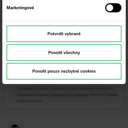
mailu
info@purple-trading.com
.
Marketingové
Odběr newsletteru
Potvrdit vybrané
Co nového v Purple Trading, Market Shot,
podpultovky, tržní analýzy a články...
Povolit všechny
Odebírat
Povolit pouze nezbytné cookies
* Beru na vědomí a přijímám, že mé osobní údaje budou zpracovány v
souladu se
zásadami ochrany osobních údajů
, včetně marketingových
a propagačních účelů. Dále potvrzuji, beru na vědomí a přijímám
informace o pořizování audiovizuálních záznamů
, stejně jako
varování
a zveřejnění rizik
.