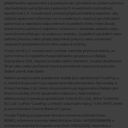
předchozího upozornění a je poskytován výhradně za účelem pomoci
obchodníkům při přijímání nezávislých investičních rozhodnutí.
Společnost L.F. Investment Limited přijala přiměřená opatření, aby
zajistila správnost informací na ní uvedených, nezaručuje však jejich
správnost a nepřebírá odpovědnost za jakékoli ztráty nebo škody,
které mohou přímo či nepřímo vzniknout v důsledku obsahu nebo
nemožnosti přístupu na webovou stránku, za jakékoli zpoždění nebo
selhání přenosu nebo přijetí jakýchkoli pokynů nebo oznámení
zaslaných prostřednictvím této webové stránky.
V tuto chvíli L.F. Investment Limited. nemůže přijmout klienty ze
zemí mimo Evropského hospodářského prostoru a z Belgie,
Švýcarska a USA. Abyste se stal/a naším klientem, musíte dosáhnout
18 let věku nebo potřebné hranice plnoletosti stanovené právním
řádem země, kde žijete.
Našimi poskytovateli platebních služeb jsou společnosti TrustPay a.
s., která má povolení a je regulována Národní bankou Slovenska, a
Emerchantpay Ltd., která má povolení a je regulována Úřadem pro
finanční služby (FCA) Spojeného království. Naší institucí
elektronických peněz je společnost Unlimit EU Ltd., dříve "Unlimint
EU Ltd." a dříve "CardPay Limited", (obchodní názvy: "UNLIMIT"), která
je autorizována Central Bank of Cyprus.
Purple Trading je kyperská národní
ochranná známka (číslo
85981), ochranná známka Velké Británie (číslo UK00003696619) a
ochranná známka Evropské unie (číslo 018332329), vlastněná a