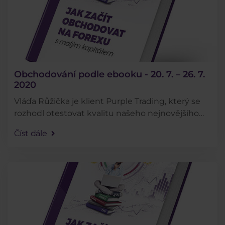
Obchodování podle ebooku - 20. 7. – 26. 7.
2020
Vláďa Růžička je klient Purple Trading, který se
rozhodl otestovat kvalitu našeho nejnovějšího
ebooku tím, že bude obchodovat přesně podle
Číst dále
rad v něm obsažených. Jak se mu daří můžete
sledovat . . .