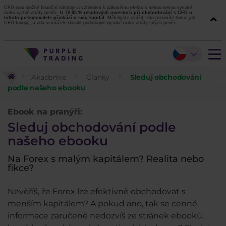
CFD jsou složité finanční nástroje a vzhledem k pákovému efektu s sebou nesou vysoké
riziko rychlé ztráty peněz.
U 72,05 % retailových investorů při obchodování s CFD u
tohoto poskytovatele přichází o svůj kapitál.
Měli byste zvážit, zda rozumíte tomu, jak
CFD fungují, a zda si můžete dovolit podstoupit vysoké riziko ztráty svých peněz.
Akademie
Články
Sleduj obchodování
podle našeho ebooku
Ebook na pranýři:
Sleduj obchodování podle
našeho ebooku
Na Forex s malým kapitálem? Realita nebo
fikce?
Nevěříš, že Forex lze efektivně obchodovat s
menším kapitálem? A pokud ano, tak se cenné
informace zaručeně nedozvíš ze stránek ebooků,