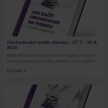
Obchodování podle ebooku - 27. 7. – 16. 8.
2020
Vláďa Růžička je klient Purple Trading, který se
rozhodl otestovat kvalitu našeho nejnovějšího
ebooku tím, že bude obchodovat přesně podle
Číst dále
rad v něm obsažených. Jak se mu daří můžete
sledovat . . .