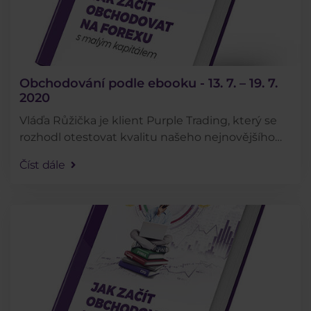
Obchodování podle ebooku - 13. 7. – 19. 7.
2020
Vláďa Růžička je klient Purple Trading, který se
rozhodl otestovat kvalitu našeho nejnovějšího
ebooku tím, že bude obchodovat přesně podle
Číst dále
rad v něm obsažených. Jak se mu daří můžete
sledovat . . .