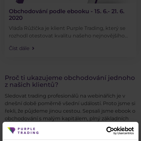
Obchodování podle ebooku - 15. 6.- 21. 6.
2020
Vláďa Růžička je klient Purple Trading, který se
rozhodl otestovat kvalitu našeho nejnovějšího
ebooku tím, že bude obchodovat přesně podle
Číst dále
rad v něm obsažených. Jak se mu daří můžete
sledovat . . .
Proč ti ukazujeme obchodování jednoho
z našich klientů?
Sledovat trading profesionálů na webinářích je v
dnešní době poměrně všední událostí. Proto jsme si
řekli, že půjdeme jinou cestou. Sepsali jsme ebook o
obchodování s malým kapitálem, plný základních
rad, tipů a strategií. Podle něj bude následujících
několik týdnů živě obchodovat jeden z našich