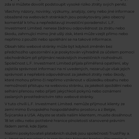
zda si můžete dovolit podstoupit vysoké riziko ztráty svých peněz.
Všechny názory, novinky, výzkumy, analýzy, ceny nebo jiné informace
obsažené na webovách stránkách jsou poskytovány jako obecný
komentář k trhu a nepředstavují investiční poradenství. L.F.
Investment Limited. nenese žádnou odpovědnost za ztrátu nebo
škodu, zahrnující mimo jiné ušlý zisk, která může vzejít přímo nebo
nepřímo z použití nebo spoléhání se na takové informace.
Obsah této webové stránky může být kdykoli změněn bez
předchozího upozornění a je poskytován výhradně za účelem pomoci
obchodníkům při přijímání nezávislých investičních rozhodnutí.
Společnost L.F. Investment Limited přijala přiměřená opatření, aby
zajistila správnost informací na ní uvedených, nezaručuje však jejich
správnost a nepřebírá odpovědnost za jakékoli ztráty nebo škody,
které mohou přímo či nepřímo vzniknout v důsledku obsahu nebo
nemožnosti přístupu na webovou stránku, za jakékoli zpoždění nebo
selhání přenosu nebo přijetí jakýchkoli pokynů nebo oznámení
zaslaných prostřednictvím této webové stránky.
V tuto chvíli L.F. Investment Limited. nemůže přijmout klienty ze
zemí mimo Evropského hospodářského prostoru a z Belgie,
Švýcarska a USA. Abyste se stal/a naším klientem, musíte dosáhnout
18 let věku nebo potřebné hranice plnoletosti stanovené právním
řádem země, kde žijete.
Našimi poskytovateli platebních služeb jsou společnosti TrustPay a.
s., která má povolení a je regulována Národní bankou Slovenska, a