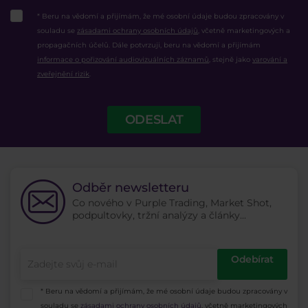
* Beru na vědomí a přijímám, že mé osobní údaje budou zpracovány v
souladu se
zásadami ochrany osobních údajů
, včetně marketingových a
propagačních účelů. Dále potvrzuji, beru na vědomí a přijímám
informace o pořizování audiovizuálních záznamů
, stejně jako
varování a
zveřejnění rizik
.
ODESLAT
Odběr newsletteru
Co nového v Purple Trading, Market Shot,
podpultovky, tržní analýzy a články...
Odebírat
* Beru na vědomí a přijímám, že mé osobní údaje budou zpracovány v
souladu se
zásadami ochrany osobních údajů
, včetně marketingových