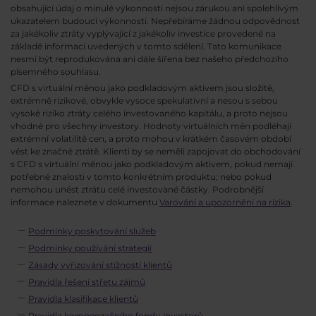
obsahující údaj o minulé výkonnosti nejsou zárukou ani spolehlivým
ukazatelem budoucí výkonnosti. Nepřebíráme žádnou odpovědnost
za jakékoliv ztráty vyplývající z jakékoliv investice provedené na
základě informací uvedených v tomto sdělení. Tato komunikace
nesmí být reprodukována ani dále šířena bez našeho předchozího
písemného souhlasu.
CFD s virtuální měnou jako podkladovým aktivem jsou složité,
extrémně rizikové, obvykle vysoce spekulativní a nesou s sebou
vysoké riziko ztráty celého investovaného kapitálu, a proto nejsou
vhodné pro všechny investory. Hodnoty virtuálních měn podléhají
extrémní volatilitě cen, a proto mohou v krátkém časovém období
vést ke značné ztrátě. Klienti by se neměli zapojovat do obchodování
s CFD s virtuální měnou jako podkladovým aktivem, pokud nemají
potřebné znalosti v tomto konkrétním produktu; nebo pokud
nemohou unést ztrátu celé investované částky. Podrobnější
informace naleznete v dokumentu
Varování a upozornění na rizika
.
Podmínky poskytování služeb
Podmínky používání strategií
Zásady vyřizování stížností klientů
Pravidla řešení střetu zájmů
Pravidla klasifikace klientů
Pravidla kompenzačního fondu investorů