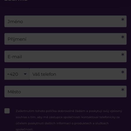
+420
Zaškrtnutím tohoto políčka dobrovolně žádám a poskytuji svůj výslovný
souhlas s tím, aby mě zástupce společnosti kontaktoval telefonicky za
účelem poskytnutí dalších informací o produktech a službách
společnosti.