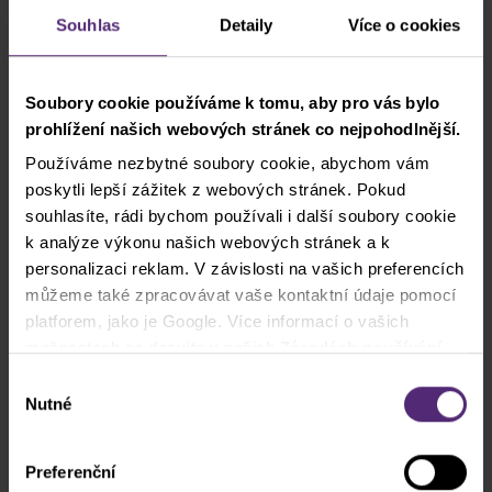
skutečných klientů, pan Vladimír Růžička. Chceme
Souhlas
Detaily
Více o cookies
totiž všem ukázat, že Forex může být i pro lidi, kteří
možná nemají statisíce na účtu a léta praxe u
brokerských společností, zato mají zápal pro trading
Soubory cookie používáme k tomu, aby pro vás bylo
a vůli vzdělávat se.
prohlížení našich webových stránek co nejpohodlnější.
Používáme nezbytné soubory cookie, abychom vám
Obchoduj i ty podle ebooku Purple
poskytli lepší zážitek z webových stránek. Pokud
Trading
souhlasíte, rádi bychom používali i další soubory cookie
Jak začít obchodovat na Forexu s malým
k analýze výkonu našich webových stránek a k
kapitálem
personalizaci reklam. V závislosti na vašich preferencích
můžeme také zpracovávat vaše kontaktní údaje pomocí
Rady, tipy, triky pro začínající obchodníky
platforem, jako je Google. Více informací o vašich
možnostech se dozvíte v našich
Zásadách používání
Soubor ukázek a popisů nejzákladnějších
cookies
. Pokud zvolíte možnost „Povolit vše“, přijímáte
obchodních strategií
Výběr
a souhlasíte s tím, že sdílíme vaše informace s třetími
Nutné
souhlasu
Názorná tradingová cvičení
stranami, například s našimi marketingovými partnery. To
může znamenat, že vaše údaje jsou rovněž
Preferenční
zpracovávány ve Spojených státech amerických.
Více o ebooku zde