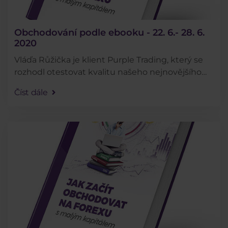
Obchodování podle ebooku - 22. 6.- 28. 6.
2020
Vláďa Růžička je klient Purple Trading, který se
rozhodl otestovat kvalitu našeho nejnovějšího
ebooku tím, že bude obchodovat přesně podle
Číst dále
rad v něm obsažených. Jak se mu daří můžete
sledovat . . .