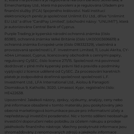
Emerchantpay Ltd., která má povolení a je regulována Úřadem pro
finanční služby (FCA) Spojeného království. Naší institucí
elektronických peněz je společnost Unlimit EU Ltd., dříve "Unlimint
EU Ltd." a dříve "CardPay Limited", (obchodní názvy: "UNLIMIT"), která
je autorizována Central Bank of Cyprus.
Purple Trading je kyperská národní
ochranná známka (číslo
85981), ochranná známka Velké Británie (číslo UK00003696619) a
ochranná známka Evropské unie (číslo 018332329), vlastněná a
provozovaná společností L.F. Investment Limited, 11, Louki Akrita, CY-
4044 Limassol, Cyprus, licencovaný obchodník s cennými papíry,
regulovaný CySEC, číslo licence 271/15. Společnost má povinnost
dodržovat v plné míře kyperský právní řád a pravidla a podmínky
vyplývající z licence udělené od CySEC. Za procesování karetních
plateb je zodpovědná dceřinná společnost společnosti L.F.
Investment Ltd., LFA International Ltd., Aiolou & Panagioti
Diomidous 9, Katholiki, 3020, Limassol, Kypr, registrační číslo:
HE422638.
Upozornění: Jakékoli názory, zprávy, výzkumy, analýzy, ceny nebo
jiné informace obsažené v tomto materiálu jsou poskytovány jako
obecná marketingová komunikace pouze pro informativní účely a
nepředstavují investiční poradenství. Nic v tomto sdělení neobsahuje
investiční doporučení nebo pobídku za účelem nákupu a prodeje
jakéhokoliv finančního nástroje. Všechny poskytnuté informace jsou
shromažďovány z renomovaných zdrojů a jakékoliv informace