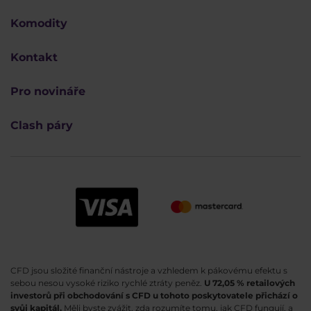
Komodity
Kontakt
Pro novináře
Clash páry
CFD jsou složité finanční nástroje a vzhledem k pákovému efektu s
sebou nesou vysoké riziko rychlé ztráty peněz.
U 72,05 % retailových
investorů při obchodování s CFD u tohoto poskytovatele přichází o
svůj kapitál.
Měli byste zvážit, zda rozumíte tomu, jak CFD fungují, a