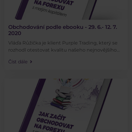
Obchodování podle ebooku - 29. 6.- 12. 7.
2020
Vláďa Růžička je klient Purple Trading, který se
rozhodl otestovat kvalitu našeho nejnovějšího
ebooku tím, že bude obchodovat přesně podle
Číst dále
rad v něm obsažených. Jak se mu daří můžete
sledovat . . .