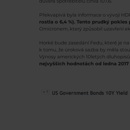
důvera spotřebitelů činila 107,6.
Překvapivá byla informace o vývoji HD
rostla o 6,4 %). Tento prudký pokles p
Omicronem, který způsobil uzavření e
Horké bude zasedání Fedu, které je na pr
k tomu, že úroková sazba by měla stou
Výnosy amerických 10letých dluhopisů 
nejvyšších hodnotách od ledna 2017