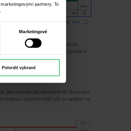
i marketingovými partnery. To
.
Marketingové
inulém týdnu se dostal k hodnotě
l směrem nahoru k rezistenci podle 4
 je u hodnoty 4 500.
Potvrdit vybrané
, jak naznačuje ukazatel Ifo Business
yb indexu významnější vliv a nadále na