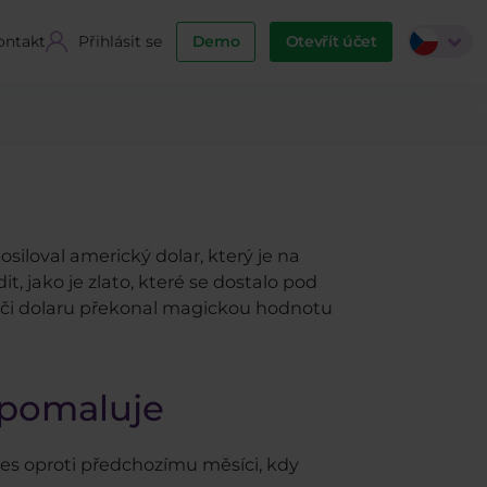
ontakt
Přihlásit se
Demo
Otevřít účet
siloval americký dolar, který je na
, jako je zlato, které se dostalo pod
vůči dolaru překonal magickou hodnotu
zpomaluje
es oproti předchozímu měsíci, kdy