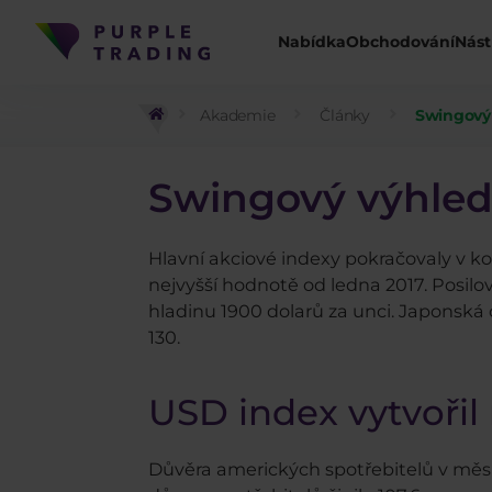
Nabídka
Obchodování
Nást
Akademie
Články
Swingový 
Swingový výhled 
Hlavní akciové indexy pokračovaly v kor
nejvyšší hodnotě od ledna 2017. Posilov
hladinu 1900 dolarů za unci. Japonská
130.
USD index vytvořil
Důvěra amerických spotřebitelů v měsí