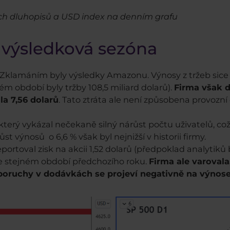
ých dluhopisů a USD index na denním grafu
 výsledková sezóna
klamáním byly výsledky Amazonu. Výnosy z tržeb sice st
ném období byly tržby 108,5 miliard dolarů).
Firma však d
la 7,56 dolarů
. Tato ztráta ale není způsobena provozní
erý vykázal nečekaně silný nárůst počtu uživatelů, což
t výnosů o 6,6 % však byl nejnižší v historii firmy.
portoval zisk na akcii 1,52 dolarů (předpoklad analytiků b
ž ve stejném období předchozího roku.
Firma ale varovala
poruchy v dodávkách se projeví negativně na výnosec