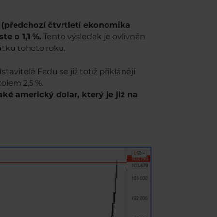
 (předchozí čtvrtletí ekonomika
te o 1,1 %.
Tento výsledek je ovlivněn
átku tohoto roku.
avitelé Fedu se již totiž přiklánějí
olem 2,5 %.
aké americký dolar, který je již na