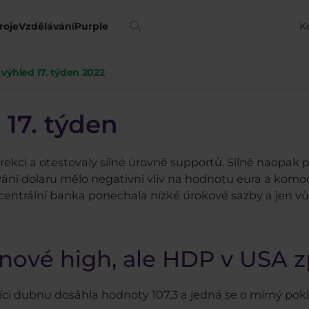
roje
Vzdělávání
Purple
K
výhled 17. týden 2022
17. týden
ekci a otestovaly silné úrovně supportů. Silně naopak po
ání dolaru mělo negativní vliv na hodnotu eura a komodit
 centrální banka ponechala nízké úrokové sazby a jen 
 nové high, ale HDP v USA 
ci dubnu dosáhla hodnoty 107,3 a jedná se o mírný pokl