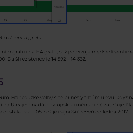
4 a denním grafu
ím grafu i na H4 grafu, což potvrzuje medvědí sentiment
0. Další rezistence je 14 592 – 14 632.
5
o. Francouzké volby sice přinesly trhům úlevu, když n
 na Ukrajině nadále evropskou měnu silně zatěžuje. Na
e dostala pod 1.05, což je nejnižší úroveň od ledna 2017.