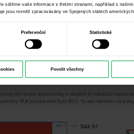
 že sdílíme vaše informace s třetími stranami, například s našim
je jsou rovněž zpracovávány ve Spojených státech amerických
Preferenční
Statistické
ký index SP 500 se pohybuje v klesajícím trendu a v m
který je u hodnoty 4 150. Od tohoto supportu se odrazi
ezistence podle H4 grafu je 4 360 – 4 365. Silná rezistence
cookies
Povolit všechny
AX
vývoj německé ekonomiky v dalších 6 měsících optimisté
odnoty 91,8 (očekávání bylo 89,1). To ale nemělo na poh