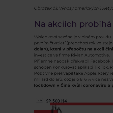
Obrázek č.1: Výnosy amerických 10let
Na akciích probíhá
Výsledková sezóna je v plném proudu. Z
prvním čtvrtletí (předchozí rok ve stej
dolarů, která v přepočtu na akcii čini
investice ve firmě Rivian Automotive.
Příjemně naopak překvapil Facebook, kt
schopen konkurovat aplikaci Tik Tok. Růs
Pozitivně překvapil také Apple, který re
miliard dolarů, což je o 8, 6 % více ne
lockdown v Číně kvůli coronaviru a 