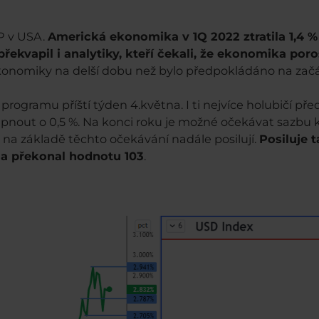
P v USA.
Americká ekonomika v 1Q 2022 ztratila 1,4 %
řekvapil i analytiky, kteří čekali, že ekonomika poros
konomiky na delší dobu než bylo předpokládáno na zač
ogramu příští týden 4.května. I ti nejvíce holubičí předst
pnout o 0,5 %. Na konci roku je možné očekávat sazbu k
na základě těchto očekávání nadále posilují.
Posiluje t
 a překonal hodnotu 103
.