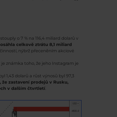
ouply o 7 % na 116,4 miliard dolarů v
osáhla celkově ztrátu 8,1 miliard
 činností, nýbrž přeceněním akciové
 je známka toho, že jeho Instagram je
yl 1,43 dolarů a růst výnosů byl 97,3
, že zastavení prodejů v Rusku,
h v dalším čtvrtletí
.