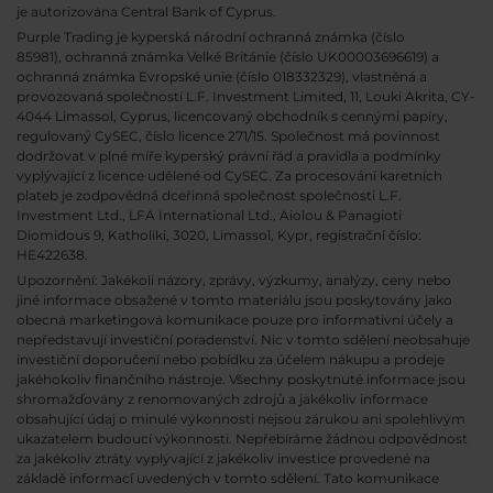
je autorizována Central Bank of Cyprus.
Purple Trading je kyperská národní
ochranná známka (číslo
85981), ochranná známka Velké Británie (číslo UK00003696619) a
ochranná známka Evropské unie (číslo 018332329), vlastněná a
provozovaná společností L.F. Investment Limited, 11, Louki Akrita, CY-
4044 Limassol, Cyprus, licencovaný obchodník s cennými papíry,
regulovaný CySEC, číslo licence 271/15. Společnost má povinnost
dodržovat v plné míře kyperský právní řád a pravidla a podmínky
vyplývající z licence udělené od CySEC. Za procesování karetních
plateb je zodpovědná dceřinná společnost společnosti L.F.
Investment Ltd., LFA International Ltd., Aiolou & Panagioti
Diomidous 9, Katholiki, 3020, Limassol, Kypr, registrační číslo:
HE422638.
Upozornění: Jakékoli názory, zprávy, výzkumy, analýzy, ceny nebo
jiné informace obsažené v tomto materiálu jsou poskytovány jako
obecná marketingová komunikace pouze pro informativní účely a
nepředstavují investiční poradenství. Nic v tomto sdělení neobsahuje
investiční doporučení nebo pobídku za účelem nákupu a prodeje
jakéhokoliv finančního nástroje. Všechny poskytnuté informace jsou
shromažďovány z renomovaných zdrojů a jakékoliv informace
obsahující údaj o minulé výkonnosti nejsou zárukou ani spolehlivým
ukazatelem budoucí výkonnosti. Nepřebíráme žádnou odpovědnost
za jakékoliv ztráty vyplývající z jakékoliv investice provedené na
základě informací uvedených v tomto sdělení. Tato komunikace