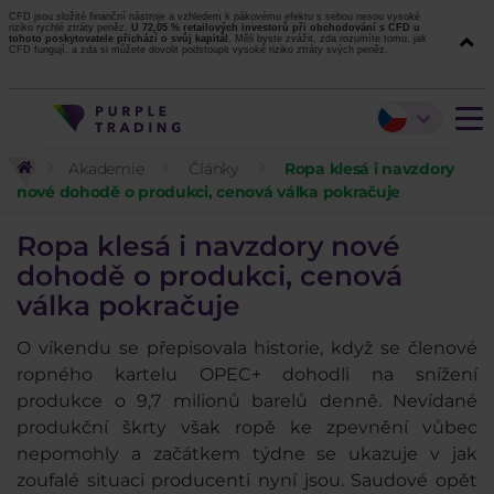
CFD jsou složité finanční nástroje a vzhledem k pákovému efektu s sebou nesou vysoké
riziko rychlé ztráty peněz.
U 72,05 % retailových investorů při obchodování s CFD u
tohoto poskytovatele přichází o svůj kapitál.
Měli byste zvážit, zda rozumíte tomu, jak
CFD fungují, a zda si můžete dovolit podstoupit vysoké riziko ztráty svých peněz.
Akademie
Články
Ropa klesá i navzdory
nové dohodě o produkci, cenová válka pokračuje
Ropa klesá i navzdory nové
dohodě o produkci, cenová
válka pokračuje
O víkendu se přepisovala historie, když se členové
ropného kartelu OPEC+ dohodli na snížení
produkce o 9,7 milionů barelů denně. Nevídané
produkční škrty však ropě ke zpevnění vůbec
nepomohly a začátkem týdne se ukazuje v jak
zoufalé situaci producenti nyní jsou. Saudové opět