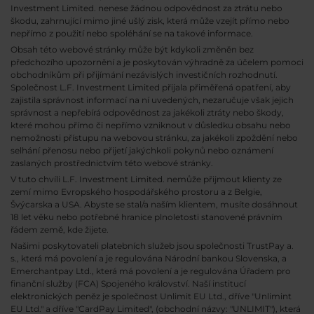
Investment Limited. nenese žádnou odpovědnost za ztrátu nebo
škodu, zahrnující mimo jiné ušlý zisk, která může vzejít přímo nebo
nepřímo z použití nebo spoléhání se na takové informace.
Obsah této webové stránky může být kdykoli změněn bez
předchozího upozornění a je poskytován výhradně za účelem pomoci
obchodníkům při přijímání nezávislých investičních rozhodnutí.
Společnost L.F. Investment Limited přijala přiměřená opatření, aby
zajistila správnost informací na ní uvedených, nezaručuje však jejich
správnost a nepřebírá odpovědnost za jakékoli ztráty nebo škody,
které mohou přímo či nepřímo vzniknout v důsledku obsahu nebo
nemožnosti přístupu na webovou stránku, za jakékoli zpoždění nebo
selhání přenosu nebo přijetí jakýchkoli pokynů nebo oznámení
zaslaných prostřednictvím této webové stránky.
V tuto chvíli L.F. Investment Limited. nemůže přijmout klienty ze
zemí mimo Evropského hospodářského prostoru a z Belgie,
Švýcarska a USA. Abyste se stal/a naším klientem, musíte dosáhnout
18 let věku nebo potřebné hranice plnoletosti stanovené právním
řádem země, kde žijete.
Našimi poskytovateli platebních služeb jsou společnosti TrustPay a.
s., která má povolení a je regulována Národní bankou Slovenska, a
Emerchantpay Ltd., která má povolení a je regulována Úřadem pro
finanční služby (FCA) Spojeného království. Naší institucí
elektronických peněz je společnost Unlimit EU Ltd., dříve "Unlimint
EU Ltd." a dříve "CardPay Limited", (obchodní názvy: "UNLIMIT"), která