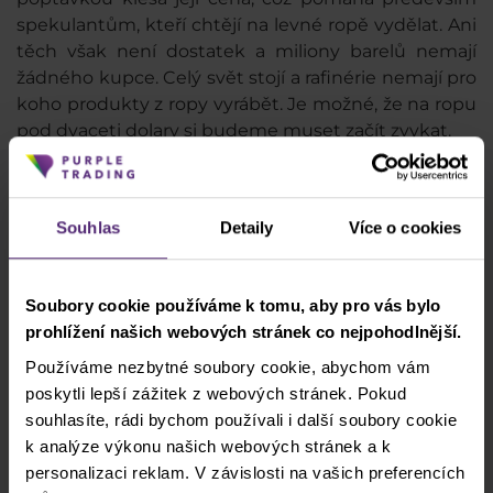
spekulantům, kteří chtějí na levné ropě vydělat. Ani
těch však není dostatek a miliony barelů nemají
žádného kupce. Celý svět stojí a rafinérie nemají pro
koho produkty z ropy vyrábět. Je možné, že na ropu
pod dvaceti dolary si budeme muset začít zvykat.
Odběr newsletteru
Souhlas
Detaily
Více o cookies
Co nového v Purple Trading, Market Shot,
podpultovky, tržní analýzy a články...
Soubory cookie používáme k tomu, aby pro vás bylo
Odebírat
prohlížení našich webových stránek co nejpohodlnější.
Používáme nezbytné soubory cookie, abychom vám
* Beru na vědomí a přijímám, že mé osobní údaje budou zpracovány v
poskytli lepší zážitek z webových stránek. Pokud
souladu se
zásadami ochrany osobních údajů
, včetně marketingových
souhlasíte, rádi bychom používali i další soubory cookie
a propagačních účelů. Dále potvrzuji, beru na vědomí a přijímám
k analýze výkonu našich webových stránek a k
informace o pořizování audiovizuálních záznamů
, stejně jako
varování
personalizaci reklam. V závislosti na vašich preferencích
a zveřejnění rizik
.