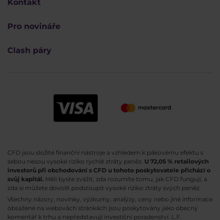
Kontakt
Pro novináře
Clash páry
CFD jsou složité finanční nástroje a vzhledem k pákovému efektu s
sebou nesou vysoké riziko rychlé ztráty peněz.
U 72,05 % retailových
investorů při obchodování s CFD u tohoto poskytovatele přichází o
svůj kapitál.
Měli byste zvážit, zda rozumíte tomu, jak CFD fungují, a
zda si můžete dovolit podstoupit vysoké riziko ztráty svých peněz.
Všechny názory, novinky, výzkumy, analýzy, ceny nebo jiné informace
obsažené na webovách stránkách jsou poskytovány jako obecný
komentář k trhu a nepředstavují investiční poradenství. L.F.