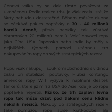
Cenová válka by se dala tímto považovat za
ukončenou. Podle reakce trhu je však zcela jisté, že
škrty nebudou dostatečné. Během měsíce dubna
se očekává pokles poptávky o
30 - 40 milionů
barelů denně
, převis nabídky tak zůstává
ohromných 20 milionů barelů. Velcí dovozci ropy
jako Čína, USA, Japonsko nebo Indie by měly v
nejbližších týdnech pomoci utáhnou trh
nakupováním ropy do svých strategických rezerv.
Ropu však nakupují i soukromí obchodníci s vidinou
zisku při stabilizaci poptávky. Hlubší kontango
americké ropy WTI vyzývá k naplnění desítek
tankerů, které již míří z USA do Asie, kde je po ropě
poptávka největší.
Riziko, že trh zaplaví levná
ropa tak může držet pod tlakem cenu klidně
několik měsíců.
Nákupy do strategických rezerv
také pomůžou ropě spíše krátkodobě, ale