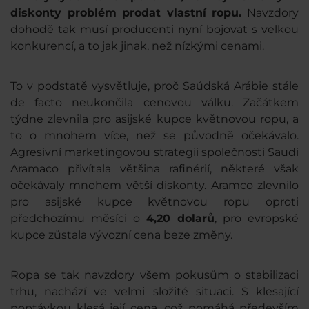
diskonty problém prodat vlastní ropu.
Navzdory
dohodě tak musí producenti nyní bojovat s velkou
konkurencí, a to jak jinak, než nízkými cenami.
To v podstatě vysvětluje, proč Saúdská Arábie stále
de facto neukončila cenovou válku. Začátkem
týdne zlevnila pro asijské kupce květnovou ropu, a
to o mnohem více, než se původně očekávalo.
Agresivní marketingovou strategii společnosti Saudi
Aramaco přivítala většina rafinérií, některé však
očekávaly mnohem větší diskonty. Aramco zlevnilo
pro asijské kupce květnovou ropu oproti
předchozímu měsíci o
4,20 dolarů
, pro evropské
kupce zůstala vývozní cena beze změny.
Ropa se tak navzdory všem pokusům o stabilizaci
trhu, nachází ve velmi složité situaci. S klesající
poptávkou klesá její cena, což pomáhá především