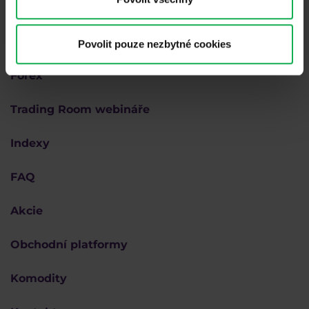
Proč Purple
Akademie
Povolit pouze nezbytné cookies
Forex
Trading Room webináře
Indexy
FAQ
Akcie
Obchodní platformy
Komodity