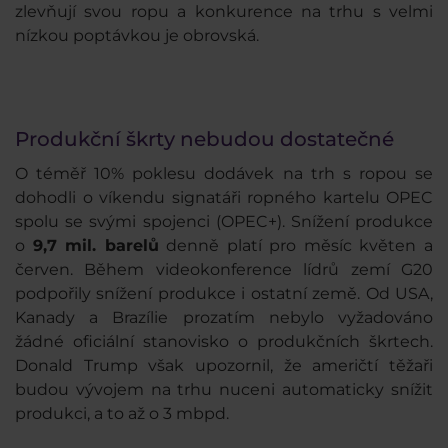
zlevňují svou ropu a konkurence na trhu s velmi
nízkou poptávkou je obrovská.
Produkční škrty nebudou dostatečné
O téměř 10% poklesu dodávek na trh s ropou se
dohodli o víkendu signatáři ropného kartelu OPEC
spolu se svými spojenci (OPEC+). Snížení produkce
o
9,7 mil. barelů
denně platí pro měsíc květen a
červen. Během videokonference lídrů zemí G20
podpořily snížení produkce i ostatní země. Od USA,
Kanady a Brazílie prozatím nebylo vyžadováno
žádné oficiální stanovisko o produkčních škrtech.
Donald Trump však upozornil, že američtí těžaři
budou vývojem na trhu nuceni automaticky snížit
produkci, a to až o 3 mbpd.