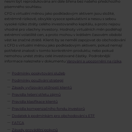
nesmí být reprodukována ani dále šířena bez našeho předchozího
písemného souhlasu.
CFD s virtuální měnou jako podkladovým aktivem jsou složité,
extrémně rizikové, obvykle vysoce spekulativní a nesou s sebou
vysoké riziko ztráty celého investovaného kapitálu, a proto nejsou
vhodné pro všechny investory. Hodnoty virtuálních měn podléhají
extrémní volatilitě cen, a proto mohou v krátkém časovém období
vést ke značné ztrátě. Klienti by se neměli zapojovat do obchodování
s CFD s virtuální měnou jako podkladovým aktivem, pokud nemají
potřebné znalosti v tomto konkrétním produktu; nebo pokud
nemohou unést ztrátu celé investované částky. Podrobnější
informace naleznete v dokumentu
Varování a upozornění na rizika
.
Podmínky poskytování služeb
Podmínky používání strategií
Zásady vyřizování stížností klientů
Pravidla řešení střetu zájmů
Pravidla klasifikace klientů
Pravidla kompenzačního fondu investorů
Dodatek k podmínkám pro obchodování s ETF
FATCA
Zásady provádění pokynů