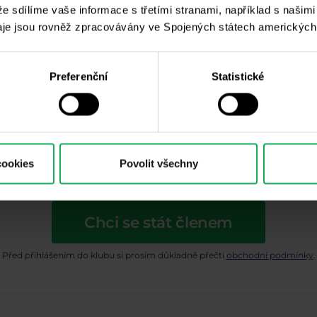
Purple Trading
 že sdílíme vaše informace s třetími stranami, například s našim
je jsou rovněž zpracovávány ve Spojených státech amerických
Vinohradská 2828
Praha 3-Žižkov
Preferenční
Statistické
cookies
Povolit všechny
Chci se stát členem
Před přihlášením do klubu si prosím důkladně přečti
obchodní podmínky
.