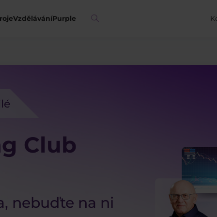
roje
Vzdělávání
Purple
K
ilé
ng Club
a, nebuďte na ni