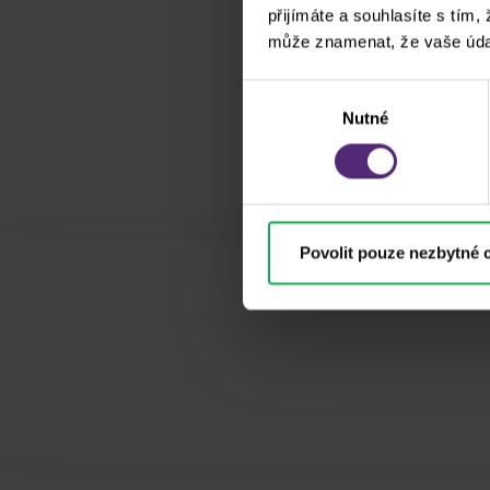
přijímáte a souhlasíte s tím,
může znamenat, že vaše úda
Výběr
Nutné
souhlasu
Povolit pouze nezbytné 