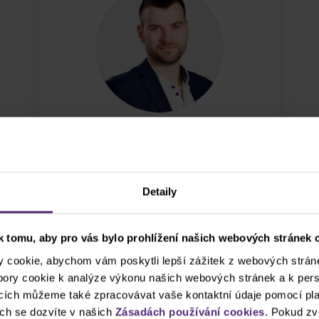
Václav Husník
Tied agent manager
Detaily
Více
Zarezervovat hovor
 tomu, aby pro vás bylo prohlížení našich webových stránek c
cookie, abychom vám poskytli lepší zážitek z webových stráne
ubory cookie k analýze výkonu našich webových stránek a k pers
ncích můžeme také zpracovávat vaše kontaktní údaje pomocí pla
ch se dozvíte v našich
Zásadách používání cookies
. Pokud zv