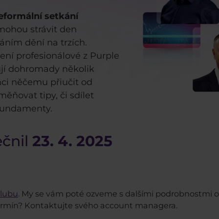
eformální setkání
mohou strávit den
ním dění na trzích.
ení profesionálové z Purple
ují dohromady několik
anci něčemu přiučit od
ěňovat tipy, či sdílet
 fundamenty.
ečnil
23. 4. 2025
Clubu
. My se vám poté ozveme s dalšími podrobnostmi oh
 termín? Kontaktujte svého account managera.