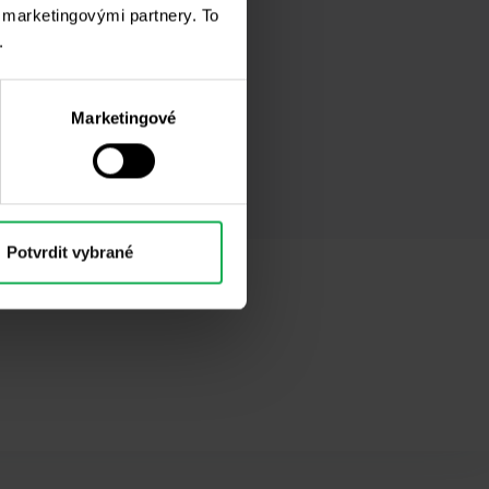
i marketingovými partnery. To
.
Marketingové
Potvrdit vybrané