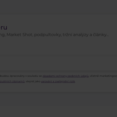
eru
g, Market Shot, podpultovky, tržní analýzy a články...
 budou zpracovány v souladu se
zásadami ochrany osobních údajů
, včetně marketingov
vizuálních záznamů
, stejně jako
varování a zveřejnění rizik
.