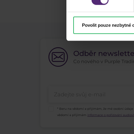
Povolit pouze nezbytné 
Odběr newslett
Co nového v Purple Tradin
* Beru na vědomí a přijímám, že mé osobní údaje
vědomí a přijímám
informace o pořizování audio