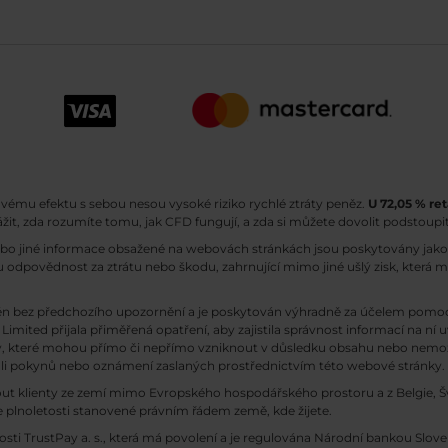
ovému efektu s sebou nesou vysoké riziko rychlé ztráty peněz.
U 72,05 % ret
ážit, zda rozumíte tomu, jak CFD fungují, a zda si můžete dovolit podstoupit
ebo jiné informace obsažené na webovách stránkách jsou poskytovány jako 
 odpovědnost za ztrátu nebo škodu, zahrnující mimo jiné ušlý zisk, která 
n bez předchozího upozornění a je poskytován výhradně za účelem pomoci
Limited přijala přiměřená opatření, aby zajistila správnost informací na ní 
dy, které mohou přímo či nepřímo vzniknout v důsledku obsahu nebo nemožn
koli pokynů nebo oznámení zaslaných prostřednictvím této webové stránky.
out klienty ze zemí mimo Evropského hospodářského prostoru a z Belgie, Šv
 plnoletosti stanovené právním řádem země, kde žijete.
osti TrustPay a. s., která má povolení a je regulována Národní bankou Slov