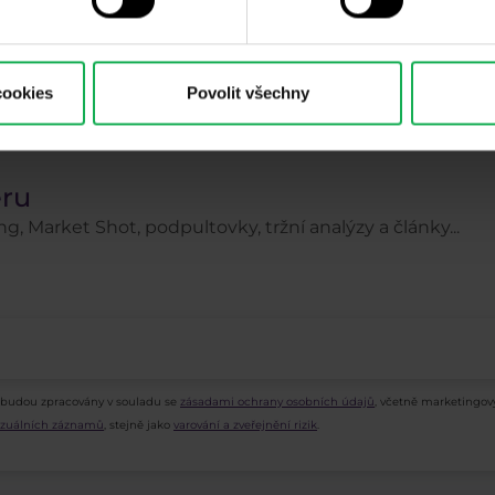
Chci se stát členem
Před přihlášením do klubu si prosím důkladně přečti
obchodní podmínky
.
cookies
Povolit všechny
eru
g, Market Shot, podpultovky, tržní analýzy a články...
 budou zpracovány v souladu se
zásadami ochrany osobních údajů
, včetně marketingov
vizuálních záznamů
, stejně jako
varování a zveřejnění rizik
.