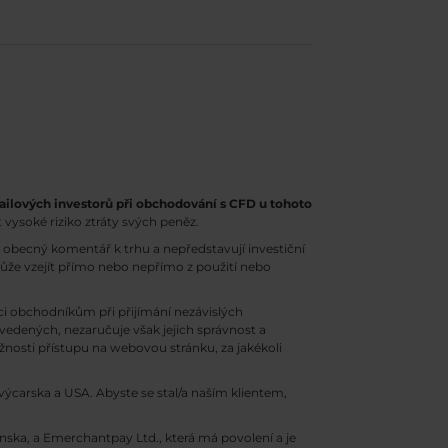
ailových investorů při obchodování s CFD u tohoto
 vysoké riziko ztráty svých peněz.
obecný komentář k trhu a nepředstavují investiční
může vzejít přímo nebo nepřímo z použití nebo
 obchodníkům při přijímání nezávislých
uvedených, nezaručuje však jejich správnost a
osti přístupu na webovou stránku, za jakékoli
ýcarska a USA. Abyste se stal/a naším klientem,
enska, a Emerchantpay Ltd., která má povolení a je