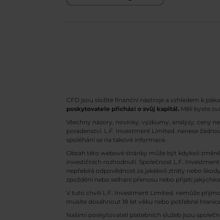
CFD jsou složité finanční nástroje a vzhledem k pák
poskytovatele přichází o svůj kapitál.
Měli byste zv
Všechny názory, novinky, výzkumy, analýzy, ceny n
poradenství. L.F. Investment Limited. nenese žádnou
spoléhání se na takové informace.
Obsah této webové stránky může být kdykoli změně
investičních rozhodnutí. Společnost L.F. Investment 
nepřebírá odpovědnost za jakékoli ztráty nebo ško
zpoždění nebo selhání přenosu nebo přijetí jakých
V tuto chvíli L.F. Investment Limited. nemůže přijm
musíte dosáhnout 18 let věku nebo potřebné hranice
Našimi poskytovateli platebních služeb jsou společn