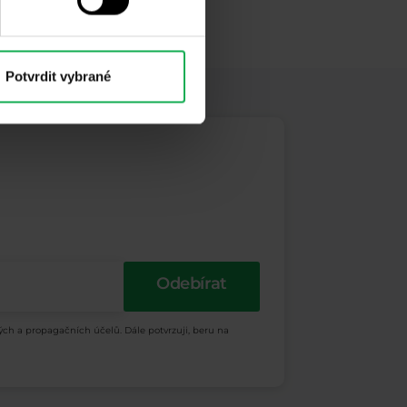
Potvrdit vybrané
Odebírat
ých a propagačních účelů. Dále potvrzuji, beru na