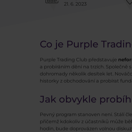
21. 6. 2023
Co je Purple Tradi
Purple Trading Club představuje
nefor
a probíráním dění na trzích. Společně s
dohromady několik desítek let. Nováčci
historky z obchodování a probírat fun
Jak obvykle probíh
Pevný program stanoven není. Stálí čl
přičemž kdokoliv z účastníků může bě
hodin, bude doprovázen volnou diskuzí, 