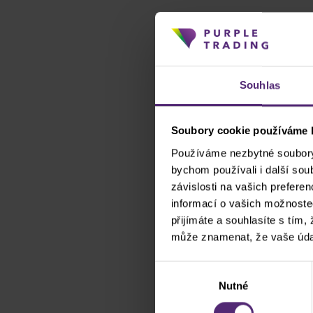
Souhlas
Soubory cookie používáme k
Používáme nezbytné soubory 
bychom používali i další so
závislosti na vašich prefere
informací o vašich možnoste
přijímáte a souhlasíte s tím,
může znamenat, že vaše úda
Výběr
Nutné
souhlasu