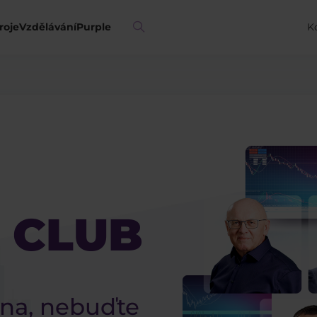
roje
Vzdělávání
Purple
K
 CLUB
ina, nebuďte