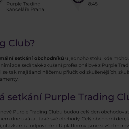
Purple Trading
8:45
kanceláře Praha
ng Club?
mální setkání obchodníků
u jednoho stolu, kde mohou
 nimi zde sedí také zkušení profesionálové z Purple Trad
 se tak mají šanci něčemu přiučit od zkušenějších, zkuš
damenty.
á setkání Purple Trading C
enové Purple Trading Clubu budou celý den obchodovat 
hem dne ukázat také své obchody. Celý obchodní den, k
otázkami a odpověďmi. U platformy jsme si všichni rovni,