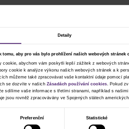
Kde se potkáme
Detaily
 tomu, aby pro vás bylo prohlížení našich webových stránek c
cookie, abychom vám poskytli lepší zážitek z webových stráne
Purple Trading
ubory cookie k analýze výkonu našich webových stránek a k pers
Vinohradská 2828
ncích můžeme také zpracovávat vaše kontaktní údaje pomocí pla
Praha 3-Žižkov
ch se dozvíte v našich
Zásadách používání cookies
. Pokud zv
 že sdílíme vaše informace s třetími stranami, například s našim
je jsou rovněž zpracovávány ve Spojených státech amerických
Preferenční
Statistické