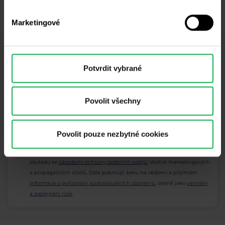
Před přihlášením do klubu si prosím důkladně přečti
obchodní
podmínky
.
Marketingové
Potvrdit vybrané
Odběr newsletteru
Co nového v Purple Trading, Market Shot,
podpultovky, tržní analýzy a články...
Povolit všechny
Odebírat
Povolit pouze nezbytné cookies
* Beru na vědomí a přijímám, že mé osobní údaje budou zpracovány v
souladu se
zásadami ochrany osobních údajů
, včetně marketingových
a propagačních účelů. Dále potvrzuji, beru na vědomí a přijímám
informace o pořizování audiovizuálních záznamů
, stejně jako
varování
a zveřejnění rizik
.