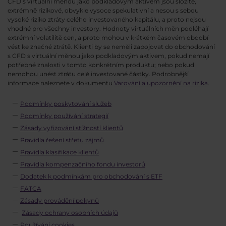
CFD s virtuální měnou jako podkladovým aktivem jsou složité,
extrémně rizikové, obvykle vysoce spekulativní a nesou s sebou
vysoké riziko ztráty celého investovaného kapitálu, a proto nejsou
vhodné pro všechny investory. Hodnoty virtuálních měn podléhají
extrémní volatilitě cen, a proto mohou v krátkém časovém období
vést ke značné ztrátě. Klienti by se neměli zapojovat do obchodování
s CFD s virtuální měnou jako podkladovým aktivem, pokud nemají
potřebné znalosti v tomto konkrétním produktu; nebo pokud
nemohou unést ztrátu celé investované částky. Podrobnější
informace naleznete v dokumentu
Varování a upozornění na rizika
.
Podmínky poskytování služeb
Podmínky používání strategií
Zásady vyřizování stížností klientů
Pravidla řešení střetu zájmů
Pravidla klasifikace klientů
Pravidla kompenzačního fondu investorů
Dodatek k podmínkám pro obchodování s ETF
FATCA
Zásady provádění pokynů
Zásady ochrany osobních údajů
Používání cookies