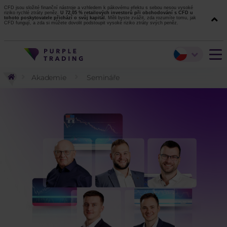
CFD jsou složité finanční nástroje a vzhledem k pákovému efektu s sebou nesou vysoké
riziko rychlé ztráty peněz.
U 72,05 % retailových investorů při obchodování s CFD u
tohoto poskytovatele přichází o svůj kapitál.
Měli byste zvážit, zda rozumíte tomu, jak
CFD fungují, a zda si můžete dovolit podstoupit vysoké riziko ztráty svých peněz.
Akademie
Semináře