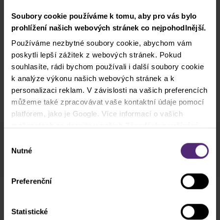
Soubory cookie používáme k tomu, aby pro vás bylo
prohlížení našich webových stránek co nejpohodlnější.
Používáme nezbytné soubory cookie, abychom vám
poskytli lepší zážitek z webových stránek. Pokud
souhlasíte, rádi bychom používali i další soubory cookie
k analýze výkonu našich webových stránek a k
personalizaci reklam. V závislosti na vašich preferencích
můžeme také zpracovávat vaše kontaktní údaje pomocí
platforem, jako je Google. Více informací o vašich
možnostech se dozvíte v našich
Zásadách používání
Purple Trading
cookies
. Pokud zvolíte možnost „Povolit vše“, přijímáte
Výběr
Vinohradská 2828
a souhlasíte s tím, že sdílíme vaše informace s třetími
Nutné
souhlasu
Praha 3-Žižkov
stranami, například s našimi marketingovými partnery. To
může znamenat, že vaše údaje jsou rovněž
Preferenční
zpracovávány ve Spojených státech amerických.
Chci se stát členem
Statistické