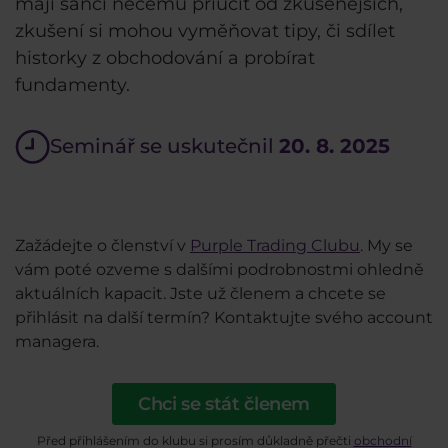
mají šanci něčemu přiučit od zkušenějších,
zkušení si mohou vyměňovat tipy, či sdílet
historky z obchodování a probírat
fundamenty.
Seminář se uskutečnil
20. 8. 2025
Zažádejte o členství v
Purple Trading Clubu
. My se
vám poté ozveme s dalšími podrobnostmi ohledně
aktuálních kapacit. Jste už členem a chcete se
přihlásit na další termín? Kontaktujte svého account
managera.
Chci se stát členem
Před přihlášením do klubu si prosím důkladně přečti
obchodní