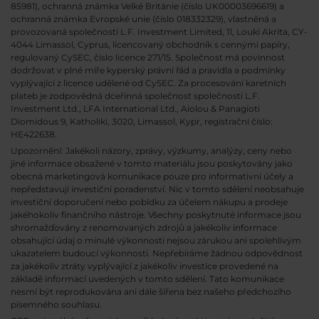
85981), ochranná známka Velké Británie (číslo UK00003696619) a
ochranná známka Evropské unie (číslo 018332329), vlastněná a
provozovaná společností L.F. Investment Limited, 11, Louki Akrita, CY-
4044 Limassol, Cyprus, licencovaný obchodník s cennými papíry,
regulovaný CySEC, číslo licence 271/15. Společnost má povinnost
dodržovat v plné míře kyperský právní řád a pravidla a podmínky
vyplývající z licence udělené od CySEC. Za procesování karetních
plateb je zodpovědná dceřinná společnost společnosti L.F.
Investment Ltd., LFA International Ltd., Aiolou & Panagioti
Diomidous 9, Katholiki, 3020, Limassol, Kypr, registrační číslo:
HE422638.
Upozornění: Jakékoli názory, zprávy, výzkumy, analýzy, ceny nebo
jiné informace obsažené v tomto materiálu jsou poskytovány jako
obecná marketingová komunikace pouze pro informativní účely a
nepředstavují investiční poradenství. Nic v tomto sdělení neobsahuje
investiční doporučení nebo pobídku za účelem nákupu a prodeje
jakéhokoliv finančního nástroje. Všechny poskytnuté informace jsou
shromažďovány z renomovaných zdrojů a jakékoliv informace
obsahující údaj o minulé výkonnosti nejsou zárukou ani spolehlivým
ukazatelem budoucí výkonnosti. Nepřebíráme žádnou odpovědnost
za jakékoliv ztráty vyplývající z jakékoliv investice provedené na
základě informací uvedených v tomto sdělení. Tato komunikace
nesmí být reprodukována ani dále šířena bez našeho předchozího
písemného souhlasu.