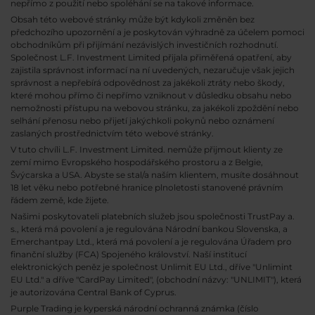
nepřímo z použití nebo spoléhání se na takové informace.
Obsah této webové stránky může být kdykoli změněn bez
předchozího upozornění a je poskytován výhradně za účelem pomoci
obchodníkům při přijímání nezávislých investičních rozhodnutí.
Společnost L.F. Investment Limited přijala přiměřená opatření, aby
zajistila správnost informací na ní uvedených, nezaručuje však jejich
správnost a nepřebírá odpovědnost za jakékoli ztráty nebo škody,
které mohou přímo či nepřímo vzniknout v důsledku obsahu nebo
nemožnosti přístupu na webovou stránku, za jakékoli zpoždění nebo
selhání přenosu nebo přijetí jakýchkoli pokynů nebo oznámení
zaslaných prostřednictvím této webové stránky.
V tuto chvíli L.F. Investment Limited. nemůže přijmout klienty ze
zemí mimo Evropského hospodářského prostoru a z Belgie,
Švýcarska a USA. Abyste se stal/a naším klientem, musíte dosáhnout
18 let věku nebo potřebné hranice plnoletosti stanovené právním
řádem země, kde žijete.
Našimi poskytovateli platebních služeb jsou společnosti TrustPay a.
s., která má povolení a je regulována Národní bankou Slovenska, a
Emerchantpay Ltd., která má povolení a je regulována Úřadem pro
finanční služby (FCA) Spojeného království. Naší institucí
elektronických peněz je společnost Unlimit EU Ltd., dříve "Unlimint
EU Ltd." a dříve "CardPay Limited", (obchodní názvy: "UNLIMIT"), která
je autorizována Central Bank of Cyprus.
Purple Trading je kyperská národní
ochranná známka (číslo