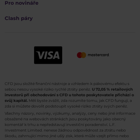
Pro novináře
Clash páry
CFD jsou složité finanční nástroje a vzhledem k pákovému efektu s
sebou nesou vysoké riziko rychlé ztráty peněz.
U 72,05 % retailových
investorů při obchodování s CFD u tohoto poskytovatele přichází o
svůj kapitál.
Měli byste zvážit, zda rozumíte tomu, jak CFD fungují, a
zda si můžete dovolit podstoupit vysoké riziko ztráty svých peněz.
Všechny názory, novinky, výzkumy, analýzy, ceny nebo jiné informace
obsažené na webovách stránkách jsou poskytovány jako obecný
komentář k trhu a nepředstavují investiční poradenství. L.F.
Investment Limited. nenese žádnou odpovědnost za ztrátu nebo
škodu, zahrnující mimo jiné ušlý zisk, která může vzejít přímo nebo