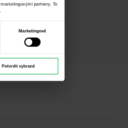
i marketingovými partnery. To
.
Marketingové
Potvrdit vybrané