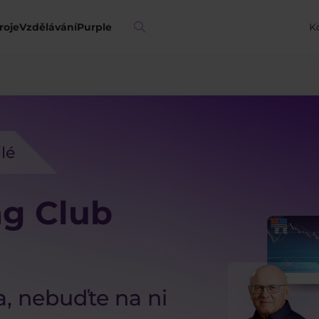
roje
Vzdělávání
Purple
K
ilé
ng Club
a, nebuďte na ni