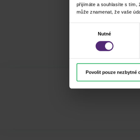
přijímáte a souhlasíte s tím,
může znamenat, že vaše úda
Výběr
Nutné
souhlasu
Povolit pouze nezbytné 