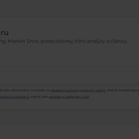
eru
g, Market Shot, podpultovky, tržní analýzy a články...
 budou zpracovány v souladu se
zásadami ochrany osobních údajů
, včetně marketingov
vizuálních záznamů
, stejně jako
varování a zveřejnění rizik
.