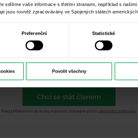
Purple Trading
 že sdílíme vaše informace s třetími stranami, například s našim
je jsou rovněž zpracovávány ve Spojených státech amerických
Vinohradská 2828
Praha 3-Žižkov
Preferenční
Statistické
cookies
Povolit všechny
Chci se stát členem
Před přihlášením do klubu si prosím důkladně přečti
obchodní podmínky
.