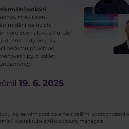
eformální setkání
mohou strávit den
ním dění na trzích.
ení profesionálové z Purple
ují dohromady několik
anci něčemu přiučit od
ěňovat tipy, či sdílet
 fundamenty.
ečnil
19. 6. 2025
Clubu
. My se vám poté ozveme s dalšími podrobnostmi oh
 termín? Kontaktujte svého account managera.