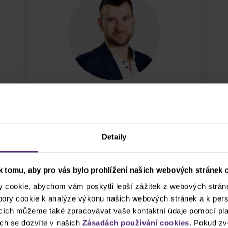
Václav Husník
Tied agent manager
Detaily
Více
Zarezervovat hovor
 tomu, aby pro vás bylo prohlížení našich webových stránek c
cookie, abychom vám poskytli lepší zážitek z webových stráne
ubory cookie k analýze výkonu našich webových stránek a k pers
ncích můžeme také zpracovávat vaše kontaktní údaje pomocí pla
ch se dozvíte v našich
Zásadách používání cookies
. Pokud zv