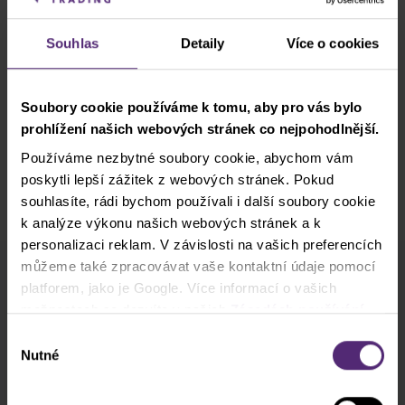
nepředstavují investiční poradenství. Nic v tomto sdělení neobsahuje
investiční doporučení nebo pobídku za účelem nákupu a prodeje
Souhlas
Detaily
Více o cookies
jakéhokoliv finančního nástroje. Všechny poskytnuté informace jsou
shromažďovány z renomovaných zdrojů a jakékoliv informace
obsahující údaj o minulé výkonnosti nejsou zárukou ani spolehlivým
Soubory cookie používáme k tomu, aby pro vás bylo
ukazatelem budoucí výkonnosti. Nepřebíráme žádnou odpovědnost
prohlížení našich webových stránek co nejpohodlnější.
za jakékoliv ztráty vyplývající z jakékoliv investice provedené na
základě informací uvedených v tomto sdělení. Tato komunikace
Používáme nezbytné soubory cookie, abychom vám
nesmí být reprodukována ani dále šířena bez našeho předchozího
poskytli lepší zážitek z webových stránek. Pokud
písemného souhlasu.
souhlasíte, rádi bychom používali i další soubory cookie
k analýze výkonu našich webových stránek a k
personalizaci reklam. V závislosti na vašich preferencích
můžeme také zpracovávat vaše kontaktní údaje pomocí
platforem, jako je Google. Více informací o vašich
Odběr newsletteru
možnostech se dozvíte v našich
Zásadách používání
Co nového v Purple Trading, Market Shot,
podpultovky, tržní analýzy a články...
cookies
. Pokud zvolíte možnost „Povolit vše“, přijímáte
Výběr
a souhlasíte s tím, že sdílíme vaše informace s třetími
Nutné
souhlasu
stranami, například s našimi marketingovými partnery. To
Odebírat
může znamenat, že vaše údaje jsou rovněž