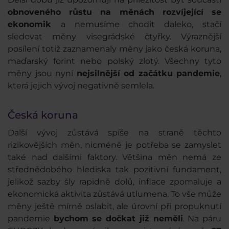
obnoveného růstu na měnách rozvíjející se
ekonomik
a nemusíme chodit daleko, stačí
sledovat měny visegrádské čtyřky. Výraznější
posílení totiž zaznamenaly měny jako česká koruna,
maďarský forint nebo polský zlotý. Všechny tyto
měny jsou nyní
nejsilnější od začátku pandemie
,
která jejich vývoj negativně semlela.
Česká koruna
Další vývoj zůstává spíše na straně těchto
rizikovějších měn, nicméně je potřeba se zamyslet
také nad dalšími faktory. Většina měn nemá ze
střednědobého hlediska tak pozitivní fundament,
jelikož sazby šly rapidně dolů, inflace zpomaluje a
ekonomická aktivita zůstává utlumena. To vše může
měny ještě mírně oslabit, ale úrovní při propuknutí
pandemie
bychom se dočkat již neměli
. Na páru