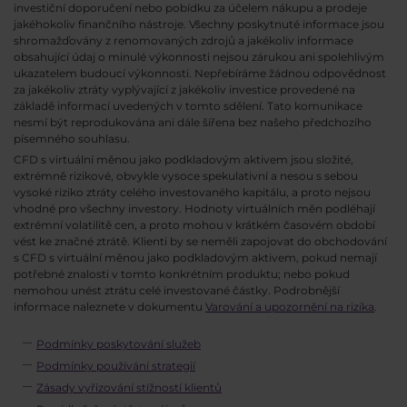
investiční doporučení nebo pobídku za účelem nákupu a prodeje
jakéhokoliv finančního nástroje. Všechny poskytnuté informace jsou
shromažďovány z renomovaných zdrojů a jakékoliv informace
obsahující údaj o minulé výkonnosti nejsou zárukou ani spolehlivým
ukazatelem budoucí výkonnosti. Nepřebíráme žádnou odpovědnost
za jakékoliv ztráty vyplývající z jakékoliv investice provedené na
základě informací uvedených v tomto sdělení. Tato komunikace
nesmí být reprodukována ani dále šířena bez našeho předchozího
písemného souhlasu.
CFD s virtuální měnou jako podkladovým aktivem jsou složité,
extrémně rizikové, obvykle vysoce spekulativní a nesou s sebou
vysoké riziko ztráty celého investovaného kapitálu, a proto nejsou
vhodné pro všechny investory. Hodnoty virtuálních měn podléhají
extrémní volatilitě cen, a proto mohou v krátkém časovém období
vést ke značné ztrátě. Klienti by se neměli zapojovat do obchodování
s CFD s virtuální měnou jako podkladovým aktivem, pokud nemají
potřebné znalosti v tomto konkrétním produktu; nebo pokud
nemohou unést ztrátu celé investované částky. Podrobnější
informace naleznete v dokumentu
Varování a upozornění na rizika
.
Podmínky poskytování služeb
Podmínky používání strategií
Zásady vyřizování stížností klientů