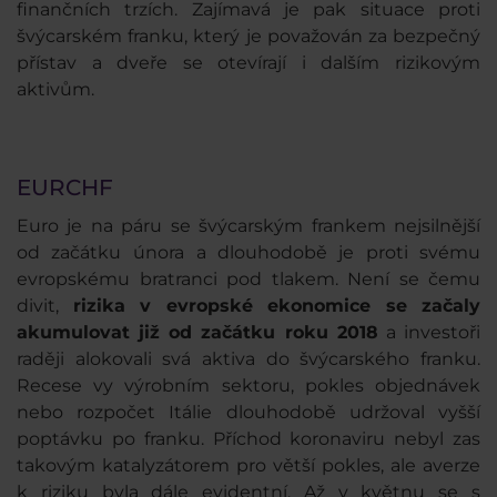
finančních trzích. Zajímavá je pak situace proti
švýcarském franku, který je považován za bezpečný
přístav a dveře se otevírají i dalším rizikovým
aktivům.
EURCHF
Euro je na páru se švýcarským frankem nejsilnější
od začátku února
a dlouhodobě je proti svému
evropskému bratranci pod tlakem. Není se čemu
divit,
rizika v evropské ekonomice se začaly
akumulovat již od začátku roku 2018
a investoři
raději alokovali svá aktiva do švýcarského franku.
Recese vy výrobním sektoru, pokles objednávek
nebo rozpočet Itálie dlouhodobě udržoval vyšší
poptávku po franku. Příchod koronaviru nebyl zas
takovým katalyzátorem pro větší pokles, ale averze
k riziku byla dále evidentní. Až v květnu se s