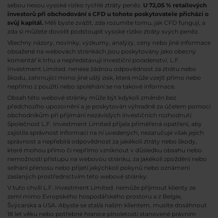
sebou nesou vysoké riziko rychlé ztráty peněz.
U 72,05 % retailových
investorů při obchodování s CFD u tohoto poskytovatele přichází o
svůj kapitál.
Měli byste zvážit, zda rozumíte tomu, jak CFD fungují, a
zda si můžete dovolit podstoupit vysoké riziko ztráty svých peněz.
Všechny názory, novinky, výzkumy, analýzy, ceny nebo jiné informace
obsažené na webovách stránkách jsou poskytovány jako obecný
komentář k trhu a nepředstavují investiční poradenství. L.F.
Investment Limited. nenese žádnou odpovědnost za ztrátu nebo
škodu, zahrnující mimo jiné ušlý zisk, která může vzejít přímo nebo
nepřímo z použití nebo spoléhání se na takové informace.
Obsah této webové stránky může být kdykoli změněn bez
předchozího upozornění a je poskytován výhradně za účelem pomoci
obchodníkům při přijímání nezávislých investičních rozhodnutí.
Společnost L.F. Investment Limited přijala přiměřená opatření, aby
zajistila správnost informací na ní uvedených, nezaručuje však jejich
správnost a nepřebírá odpovědnost za jakékoli ztráty nebo škody,
které mohou přímo či nepřímo vzniknout v důsledku obsahu nebo
nemožnosti přístupu na webovou stránku, za jakékoli zpoždění nebo
selhání přenosu nebo přijetí jakýchkoli pokynů nebo oznámení
zaslaných prostřednictvím této webové stránky.
V tuto chvíli L.F. Investment Limited. nemůže přijmout klienty ze
zemí mimo Evropského hospodářského prostoru a z Belgie,
Švýcarska a USA. Abyste se stal/a naším klientem, musíte dosáhnout
18 let věku nebo potřebné hranice plnoletosti stanovené právním