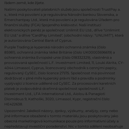
řádem země, kde žijete.
Našimi poskytovateli platebních služeb jsou společnosti TrustPay a.
s., která má povolení a je regulována Národní bankou Slovenska, a
Emerchantpay Ltd., která má povolení a je regulována Úřadem pro
finanční služby (FCA) Spojeného království. Naší institucí
elektronických peněz je společnost Unlimit EU Ltd., dříve "Unlimint
EU Ltd." a dříve "CardPay Limited", (obchodní názvy: "UNLIMIT"), která
je autorizována Central Bank of Cyprus.
Purple Trading je kyperská národní
ochranná známka (číslo
85981), ochranná známka Velké Británie (číslo UK00003696619) a
ochranná známka Evropské unie (číslo 018332329), vlastněná a
provozovaná společností L.F. Investment Limited, 11, Louki Akrita, CY-
4044 Limassol, Cyprus, licencovaný obchodník s cennými papíry,
regulovaný CySEC, číslo licence 271/15. Společnost má povinnost
dodržovat v plné míře kyperský právní řád a pravidla a podmínky
vyplývající z licence udělené od CySEC. Za procesování karetních
plateb je zodpovědná dceřinná společnost společnosti L.F.
Investment Ltd., LFA International Ltd., Aiolou & Panagioti
Diomidous 9, Katholiki, 3020, Limassol, Kypr, registrační číslo:
HE422638.
Upozornění: Jakékoli názory, zprávy, výzkumy, analýzy, ceny nebo
jiné informace obsažené v tomto materiálu jsou poskytovány jako
obecná marketingová komunikace pouze pro informativní účely a
nepředstavují investiční poradenství. Nic v tomto sdělení neobsahuje