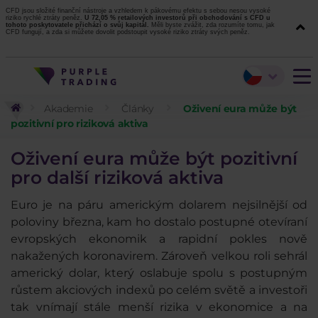
CFD jsou složité finanční nástroje a vzhledem k pákovému efektu s sebou nesou vysoké
riziko rychlé ztráty peněz.
U 72,05 % retailových investorů při obchodování s CFD u
tohoto poskytovatele přichází o svůj kapitál.
Měli byste zvážit, zda rozumíte tomu, jak
CFD fungují, a zda si můžete dovolit podstoupit vysoké riziko ztráty svých peněz.
Akademie
Články
Oživení eura může být
pozitivní pro riziková aktiva
Oživení eura může být pozitivní
pro další riziková aktiva
Euro je na páru americkým dolarem nejsilnější od
poloviny března, kam ho dostalo postupné otevíraní
evropských ekonomik a rapidní pokles nově
nakažených koronavirem. Zároveň velkou roli sehrál
americký dolar, který oslabuje spolu s postupným
růstem akciových indexů po celém světě a investoři
tak vnímají stále menší rizika v ekonomice a na