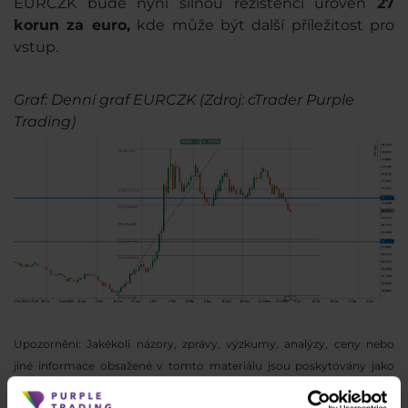
EURCZK bude nyní silnou rezistencí úroveň
27
korun za euro,
kde může být další příležitost pro
vstup.
Graf: Denní graf EURCZK (Zdroj: cTrader Purple
Trading)
Upozornění: Jakékoli názory, zprávy, výzkumy, analýzy, ceny nebo
jiné informace obsažené v tomto materiálu jsou poskytovány jako
obecná marketingová komunikace pouze pro informativní účely a