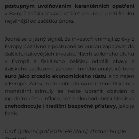
postupným uvolňováním karanténních opatření
v Evropě začala situace otáčet a euro je proti franku
nejsilnější od začátku února.
Jedná se o jasný signál, že investoři vnímají zprávy z
Evropy pozitivně a postupně se budou zapojovat do
dalších, rizikovějších investic. Návrh sdíleného dluhu
v Evropě a fiskálního balíčku oddálil obavy z
italského zadlužení. Zároveň mnoho analytiků bere
euro jako zrcadlo ekonomického růstu
, a to nejen
v Evropě. Zároveň při pohledu na ohromné fiskální a
monetární stimuly se nelze ubránit obavám o
rapidním růstu inflace, což z dlouhodobější hlediska
znehodnocuje i tradiční bezpečné přístavy
, jako je
frank.
Graf: Týdenní graf EURCHF (Zdroj: cTrader Purple
Trading)