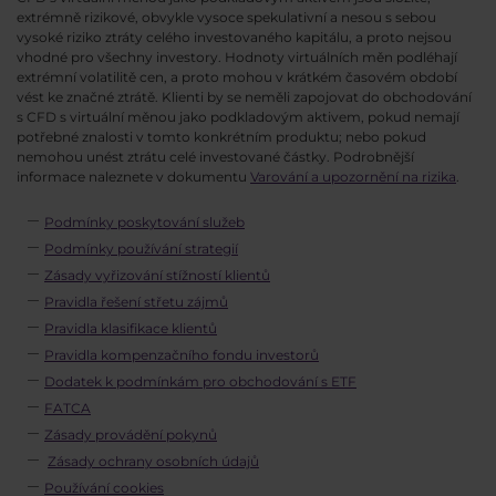
extrémně rizikové, obvykle vysoce spekulativní a nesou s sebou
vysoké riziko ztráty celého investovaného kapitálu, a proto nejsou
vhodné pro všechny investory. Hodnoty virtuálních měn podléhají
extrémní volatilitě cen, a proto mohou v krátkém časovém období
vést ke značné ztrátě. Klienti by se neměli zapojovat do obchodování
s CFD s virtuální měnou jako podkladovým aktivem, pokud nemají
potřebné znalosti v tomto konkrétním produktu; nebo pokud
nemohou unést ztrátu celé investované částky. Podrobnější
informace naleznete v dokumentu
Varování a upozornění na rizika
.
Podmínky poskytování služeb
Podmínky používání strategií
Zásady vyřizování stížností klientů
Pravidla řešení střetu zájmů
Pravidla klasifikace klientů
Pravidla kompenzačního fondu investorů
Dodatek k podmínkám pro obchodování s ETF
FATCA
Zásady provádění pokynů
Zásady ochrany osobních údajů
Používání cookies