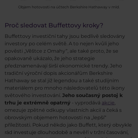
Objem hotovosti na účtech Berkshire Hathaway v mld.
Proč sledovat Buffettovy kroky?
Buffettovy investiční tahy jsou bedlivě sledovány
investory po celém světě. A to nejen kvůli jeho
pověsti „Věštce z Omahy“, ale také proto, že se
opakovaně ukázalo, že jeho strategie
předznamenávají širší ekonomické trendy. Jeho
tradiční výroční dopis akcionářům Berkshire
Hathaway se stal již legendou a také studijním
materiálem pro mnoho následovatelů této ikony
světového investování.
Jeho současný postoj k
trhu je extrémně opatrný
- vyprodává
akcie
,
omezuje zpětné odkupy vlastních akcií a čeká s
obrovským objemem hotovosti na „lepší“
příležitosti. Pokud někdo jako Buffett, který obvykle
rád investuje dlouhodobě a nevěří v tržní časování,