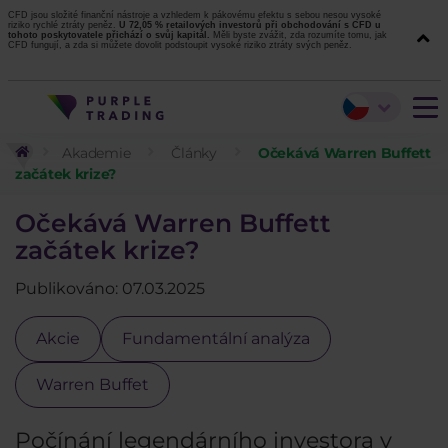
CFD jsou složité finanční nástroje a vzhledem k pákovému efektu s sebou nesou vysoké
riziko rychlé ztráty peněz.
U 72,05 % retailových investorů při obchodování s CFD u
tohoto poskytovatele přichází o svůj kapitál.
Měli byste zvážit, zda rozumíte tomu, jak
CFD fungují, a zda si můžete dovolit podstoupit vysoké riziko ztráty svých peněz.
Akademie
Články
Očekává Warren Buffett
začátek krize?
Očekává Warren Buffett
začátek krize?
Publikováno: 07.03.2025
Akcie
Fundamentální analýza
Warren Buffet
Počínání legendárního investora v