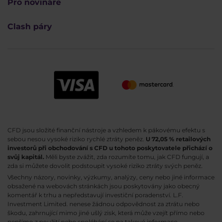
Pro novináře
Clash páry
CFD jsou složité finanční nástroje a vzhledem k pákovému efektu s
sebou nesou vysoké riziko rychlé ztráty peněz.
U 72,05 % retailových
investorů při obchodování s CFD u tohoto poskytovatele přichází o
svůj kapitál.
Měli byste zvážit, zda rozumíte tomu, jak CFD fungují, a
zda si můžete dovolit podstoupit vysoké riziko ztráty svých peněz.
Všechny názory, novinky, výzkumy, analýzy, ceny nebo jiné informace
obsažené na webovách stránkách jsou poskytovány jako obecný
komentář k trhu a nepředstavují investiční poradenství. L.F.
Investment Limited. nenese žádnou odpovědnost za ztrátu nebo
škodu, zahrnující mimo jiné ušlý zisk, která může vzejít přímo nebo
nepřímo z použití nebo spoléhání se na takové informace.