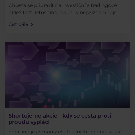
Chcete se připravit na investiční a tradingové
příležitosti letošního roku? Ty nejvýznamnější
nastíníme v tomto článku. Vše ostatní pak
Číst dále
probereme v exkluzivním webináři - odkaz na
přihlášení . . .
Shortujeme akcie - kdy se cesta proti
proudu vyplácí
Shorting je jednou z obchodních technik, která