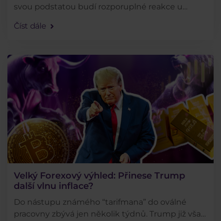
svou podstatou budí rozporuplné reakce u
veřejnosti, avšak která má obrovský ziskový
Číst dále
potenciál. Pojďte se s námi podívat na 3
nejznámější investory . . .
Velký Forexový výhled: Přinese Trump
další vlnu inflace?
Do nástupu známého “tarifmana” do oválné
pracovny zbývá jen několik týdnů. Trump již však