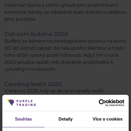
Goldman Sachs s velmi výhodnými podmínkami.
Americké banky se následně staly důležitou složkou
jeho portfolia.
Dot-com bublina 2000
Buffett se během technologického boomu na konci
90. let odmítl zapojit do nákupního šílenství a místo
toho držel vysoký podíl hotovosti. Když trh v roce
2000 prudce spadl, měl dostatek prostředků k
výhodným investicím.
Covidový krach 2020
V březnu 2020, kdy se akcie propadly kvůli
pandemii, Buffett do trhu téměř nezasáhl. Na rozdíl
od minulých krizí tentokrát vyčkával déle a do
velkých nákupů se nepustil, což naznačovalo jeho
skepsi ohledně rychlého ekonomického oživení.
Souhlas
Detaily
Více o cookies