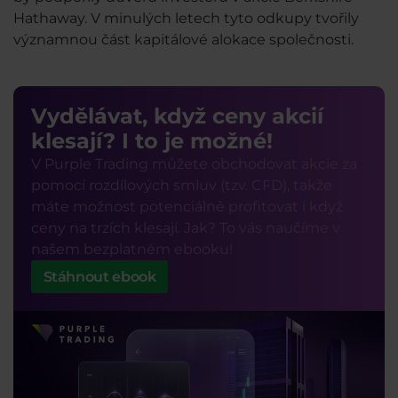
Hathaway. V minulých letech tyto odkupy tvořily
významnou část kapitálové alokace společnosti.
Vydělávat, když ceny akcií
klesají? I to je možné!
V Purple Trading můžete obchodovat akcie za
pomocí rozdílových smluv (tzv. CFD), takže
máte možnost potenciálně profitovat i když
ceny na trzích klesají. Jak? To vás naučíme v
našem bezplatném ebooku!
Stáhnout ebook