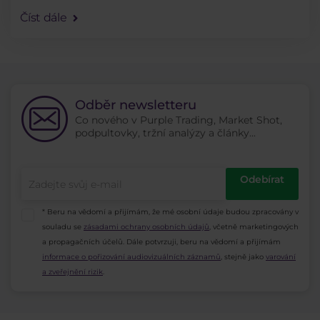
oznámil první cla a další mohou následovat.
Číst dále
Přinese to na trhy zmatek? Čeká nás další . . .
Odběr newsletteru
Co nového v Purple Trading, Market Shot,
podpultovky, tržní analýzy a články...
Odebírat
* Beru na vědomí a přijímám, že mé osobní údaje budou zpracovány v
souladu se
zásadami ochrany osobních údajů
, včetně marketingových
a propagačních účelů. Dále potvrzuji, beru na vědomí a přijímám
informace o pořizování audiovizuálních záznamů
, stejně jako
varování
a zveřejnění rizik
.