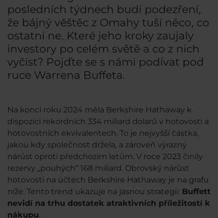
posledních týdnech budí podezření,
že bájný věštěc z Omahy tuší něco, co
ostatní ne. Které jeho kroky zaujaly
investory po celém světě a co z nich
vyčíst? Pojďte se s námi podívat pod
ruce Warrena Buffeta.
Na konci roku 2024 měla Berkshire Hathaway k
dispozici rekordních 334 miliard dolarů v hotovosti a
hotovostních ekvivalentech. To je nejvyšší částka,
jakou kdy společnost držela, a zároveň výrazný
nárůst oproti předchozím letům. V roce 2023 činily
rezervy „pouhých“ 168 miliard. Obrovský nárůst
hotovosti na účtech Berkshire Hathaway je na grafu
níže. Tento trend ukazuje na jasnou strategii:
Buffett
nevidí na trhu dostatek atraktivních příležitostí k
nákupu
.