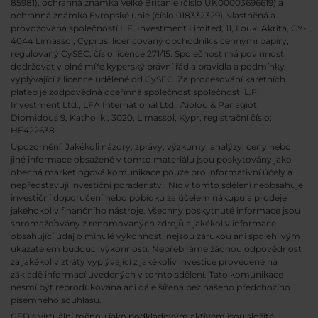
85981), ochranná známka Velké Británie (číslo UK00003696619) a
ochranná známka Evropské unie (číslo 018332329), vlastněná a
provozovaná společností L.F. Investment Limited, 11, Louki Akrita, CY-
4044 Limassol, Cyprus, licencovaný obchodník s cennými papíry,
regulovaný CySEC, číslo licence 271/15. Společnost má povinnost
dodržovat v plné míře kyperský právní řád a pravidla a podmínky
vyplývající z licence udělené od CySEC. Za procesování karetních
plateb je zodpovědná dceřinná společnost společnosti L.F.
Investment Ltd., LFA International Ltd., Aiolou & Panagioti
Diomidous 9, Katholiki, 3020, Limassol, Kypr, registrační číslo:
HE422638.
Upozornění: Jakékoli názory, zprávy, výzkumy, analýzy, ceny nebo
jiné informace obsažené v tomto materiálu jsou poskytovány jako
obecná marketingová komunikace pouze pro informativní účely a
nepředstavují investiční poradenství. Nic v tomto sdělení neobsahuje
investiční doporučení nebo pobídku za účelem nákupu a prodeje
jakéhokoliv finančního nástroje. Všechny poskytnuté informace jsou
shromažďovány z renomovaných zdrojů a jakékoliv informace
obsahující údaj o minulé výkonnosti nejsou zárukou ani spolehlivým
ukazatelem budoucí výkonnosti. Nepřebíráme žádnou odpovědnost
za jakékoliv ztráty vyplývající z jakékoliv investice provedené na
základě informací uvedených v tomto sdělení. Tato komunikace
nesmí být reprodukována ani dále šířena bez našeho předchozího
písemného souhlasu.
CFD s virtuální měnou jako podkladovým aktivem jsou složité,