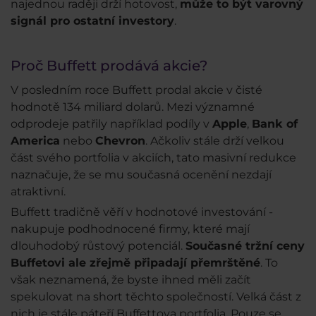
najednou raději drží hotovost,
může to být varovný
signál pro ostatní investory
.
Proč Buffett prodává akcie?
V posledním roce Buffett prodal akcie v čisté
hodnotě 134 miliard dolarů. Mezi významné
odprodeje patřily například podíly v
Apple
,
Bank of
America
nebo
Chevron
. Ačkoliv stále drží velkou
část svého portfolia v akciích, tato masivní redukce
naznačuje, že se mu současná ocenění nezdají
atraktivní.
Buffett tradičně věří v hodnotové investování -
nakupuje podhodnocené firmy, které mají
dlouhodobý růstový potenciál.
Současné tržní ceny
Buffetovi ale zřejmě připadají přemrštěné
. To
však neznamená, že byste ihned měli začít
spekulovat na short těchto společností. Velká část z
nich je stále páteří Buffettova portfolia. Pouze se