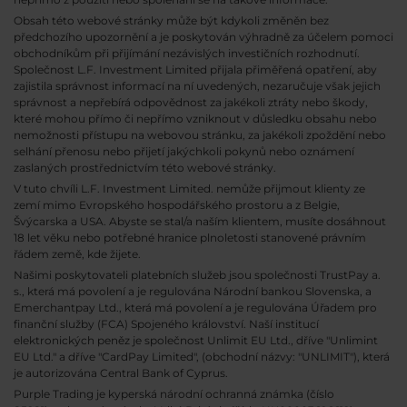
Obsah této webové stránky může být kdykoli změněn bez
předchozího upozornění a je poskytován výhradně za účelem pomoci
obchodníkům při přijímání nezávislých investičních rozhodnutí.
Společnost L.F. Investment Limited přijala přiměřená opatření, aby
zajistila správnost informací na ní uvedených, nezaručuje však jejich
správnost a nepřebírá odpovědnost za jakékoli ztráty nebo škody,
které mohou přímo či nepřímo vzniknout v důsledku obsahu nebo
nemožnosti přístupu na webovou stránku, za jakékoli zpoždění nebo
selhání přenosu nebo přijetí jakýchkoli pokynů nebo oznámení
zaslaných prostřednictvím této webové stránky.
V tuto chvíli L.F. Investment Limited. nemůže přijmout klienty ze
zemí mimo Evropského hospodářského prostoru a z Belgie,
Švýcarska a USA. Abyste se stal/a naším klientem, musíte dosáhnout
18 let věku nebo potřebné hranice plnoletosti stanovené právním
řádem země, kde žijete.
Našimi poskytovateli platebních služeb jsou společnosti TrustPay a.
s., která má povolení a je regulována Národní bankou Slovenska, a
Emerchantpay Ltd., která má povolení a je regulována Úřadem pro
finanční služby (FCA) Spojeného království. Naší institucí
elektronických peněz je společnost Unlimit EU Ltd., dříve "Unlimint
EU Ltd." a dříve "CardPay Limited", (obchodní názvy: "UNLIMIT"), která
je autorizována Central Bank of Cyprus.
Purple Trading je kyperská národní
ochranná známka (číslo