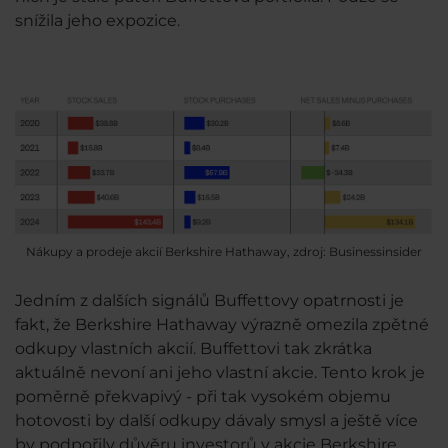
snížila jeho expozice.
Nákupy a prodeje akcií Berkshire Hathaway, zdroj: Businessinsider
Jedním z dalších signálů Buffettovy opatrnosti je
fakt, že Berkshire Hathaway výrazně omezila zpětné
odkupy vlastních akcií. Buffettovi tak zkrátka
aktuálně nevoní ani jeho vlastní akcie. Tento krok je
poměrně překvapivý - při tak vysokém objemu
hotovosti by další odkupy dávaly smysl a ještě více
by podpořily důvěru investorů v akcie Berkshire