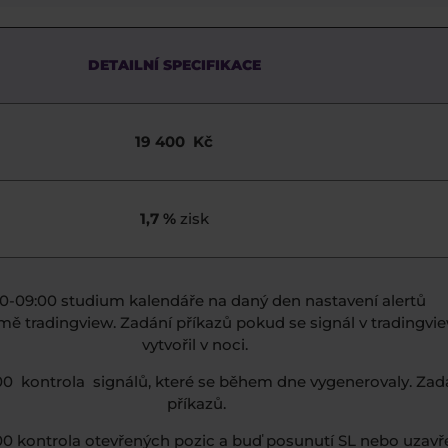
DETAILNÍ SPECIFIKACE
19 400 Kč
1,7 %
zisk
0-09:00 studium kalendáře na daný den nastavení alertů
rmě tradingview. Zadání příkazů pokud se signál v tradingvi
vytvořil v noci.
:00 kontrola signálů, které se během dne vygenerovaly. Zad
příkazů.
00 kontrola otevřených pozic a buď posunutí SL nebo uzavř