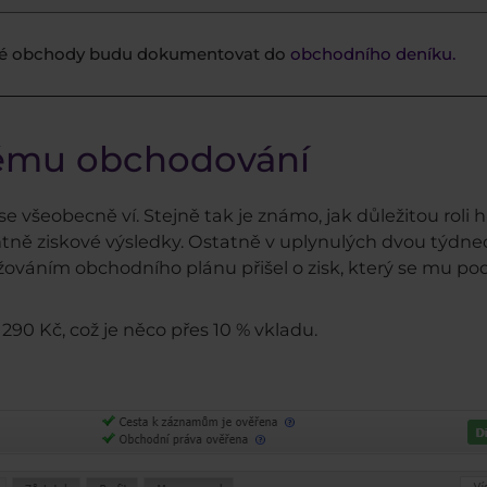
é obchody budu dokumentovat do
obchodního deníku.
nému obchodování
se všeobecně ví. Stejně tak je známo, jak důležitou roli 
ně ziskové výsledky. Ostatně v uplynulých dvou týdnech
žováním obchodního plánu přišel o zisk, který se mu p
290 Kč, což je něco přes 10 % vkladu.