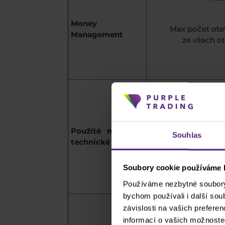
Money
Max počet otev
Management
ze všech o
Obchodo
trendu p
který
Použité metody
Souhlas
technické analýzy
Obchod
obchod
směr
Soubory cookie používáme k
Používáme nezbytné soubory 
bychom používali i další so
závislosti na vašich prefere
Klesající tr
informací o vašich možnoste
pullbacku, kdy