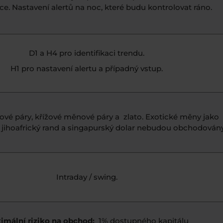
ce. Nastavení alertů na noc, které budu kontrolovat ráno.
D1 a H4 pro identifikaci trendu.
H1 pro nastavení alertu a případný vstup.
vé páry, křížové měnové páry a zlato. Exotické měny jako
l, jihoafrický rand a singapurský dolar nebudou obchodován
Intraday / swing.
imální riziko na obchod:
1% dostupného kapitálu