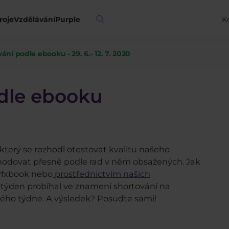
roje
Vzdělávání
Purple
K
ní podle ebooku - 29. 6.- 12. 7. 2020
dle ebooku
 který se rozhodl otestovat kvalitu našeho
hodovat přesně podle rad v něm obsažených. Jak
yfxbook nebo
prostřednictvím našich
 týden probíhal ve znamení shortování na
ého týdne. A výsledek? Posuďte sami!