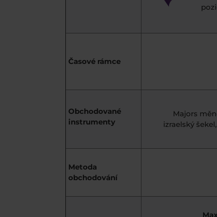
pozi
Časové rámce
Obchodované
Majors měno
instrumenty
izraelský šeke
Metoda
obchodování
Max