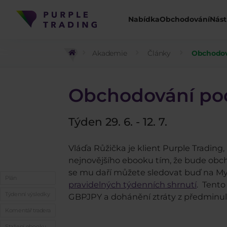
Nabídka
Obchodování
Nást
Akademie
Články
Obchodová
Obchodování po
Týden 29. 6. - 12. 7.
Vláďa Růžička je klient Purple Trading,
nejnovějšího ebooku tím, že bude obc
se mu daří můžete sledovat buď na M
Plán
pravidelných týdenních shrnutí
. Tento
Týdenní výsledky
GBPJPY a dohánění ztráty z předminul
Komentář tradera
Stažení ebooku