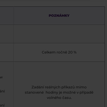
POZNÁMKY
Celkem ročně 20 %
ew
Zadání reálných příkazů mimo
ání
stanovené hodiny je možné v případě
volného času.
ení