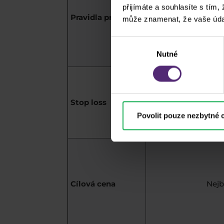
přijímáte a souhlasíte s tím,
Pravidla pro vstup
může znamenat, že vaše úda
Rostoucí tr
pullbacku kdy s
Výběr
Nutné
souhlasu
SL je nad high
Stop loss
Povolit pouze nezbytné 
Cílová cena
Nejb