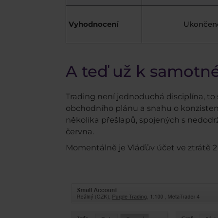
Vyhodnocení
Ukončen
A teď už k samot
Trading není jednoduchá disciplína, to 
obchodního plánu a snahu o konzistent
několika přešlapů, spojených s nedodr
června.
Momentálně je Vláďův účet ve ztrátě 2 