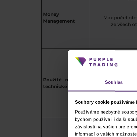
Money
Max počet otev
Management
ze všech o
Obchodo
trendu p
který
Použité metody
Souhlas
technické analýzy
Obchod
obchod
směr
Soubory cookie používáme k
Používáme nezbytné soubory 
bychom používali i další so
závislosti na vašich prefere
Klesající tr
informací o vašich možnoste
pullbacku, kdy