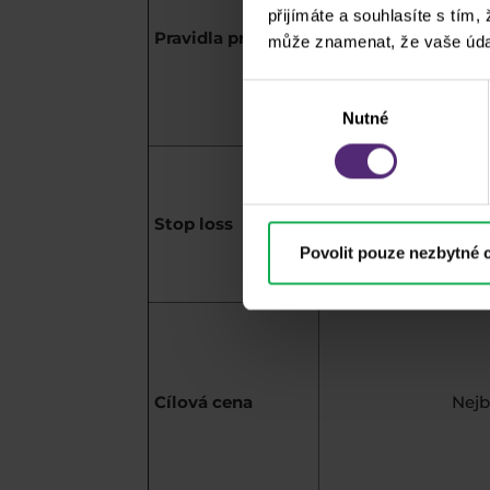
přijímáte a souhlasíte s tím,
Pravidla pro vstup
může znamenat, že vaše úda
Rostoucí tr
pullbacku kdy s
Výběr
Nutné
souhlasu
SL je nad high
Stop loss
Povolit pouze nezbytné 
Cílová cena
Nejb