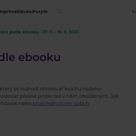
roje
Vzdělávání
Purple
K
ní podle ebooku - 27. 7. – 16. 8. 2020
dle ebooku
 který se rozhodl otestovat kvalitu našeho
hodovat přesně podle rad v něm obsažených. Jak
yfxbook nebo
prostřednictvím našich