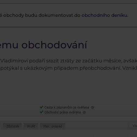
é obchody budu dokumentovat do
obchodního deníku.
nému obchodování
Vladimírovi podaří srazit ztráty ze začátku měsíce, av
iž potýkal s ukázkovým případem přeobchodování. Vznik