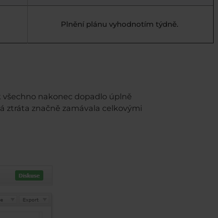
Plnění plánu vyhodnotím týdně.
šak všechno nakonec dopadlo úplně
lá ztráta značně zamávala celkovými