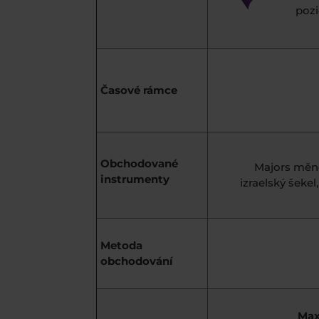
pozi
Časové rámce
Obchodované
Majors měno
instrumenty
izraelský šeke
Metoda
obchodování
Max