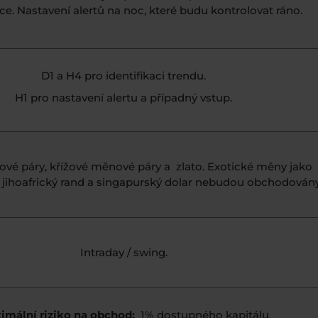
ce. Nastavení alertů na noc, které budu kontrolovat ráno.
D1 a H4 pro identifikaci trendu.
H1 pro nastavení alertu a případný vstup.
vé páry, křížové měnové páry a zlato. Exotické měny jako
l, jihoafrický rand a singapurský dolar nebudou obchodován
Intraday / swing.
imální riziko na obchod:
1% dostupného kapitálu