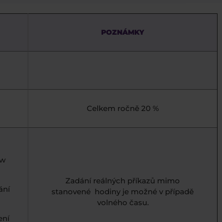
POZNÁMKY
Celkem ročně 20 %
ew
Zadání reálných příkazů mimo
ání
stanovené hodiny je možné v případě
volného času.
ení