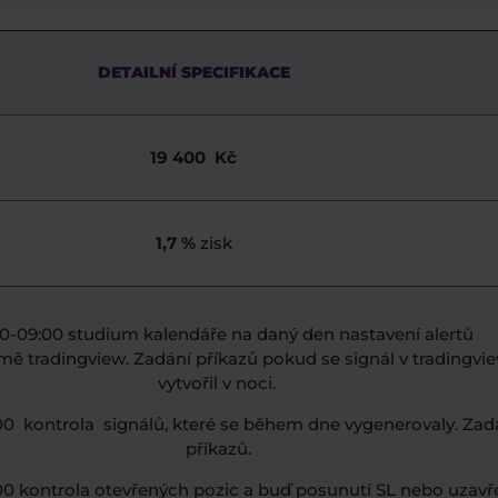
DETAILNÍ SPECIFIKACE
19 400 Kč
1,7 %
zisk
0-09:00 studium kalendáře na daný den nastavení alertů
rmě tradingview. Zadání příkazů pokud se signál v tradingvi
vytvořil v noci.
:00 kontrola signálů, které se během dne vygenerovaly. Zad
příkazů.
00 kontrola otevřených pozic a buď posunutí SL nebo uzavř