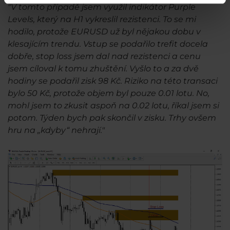
"V tomto případě jsem využil indikátor Purple
Levels, který na H1 vykreslil rezistenci. To se mi
hodilo, protože EURUSD už byl nějakou dobu v
klesajícím trendu. Vstup se podařilo trefit docela
dobře, stop loss jsem dal nad rezistenci a cenu
jsem cíloval k tomu zhuštění. Vyšlo to a za dvě
hodiny se podařil zisk 98 Kč. Riziko na této transaci
bylo 50 Kč, protože objem byl pouze 0.01 lotu. No,
mohl jsem to zkusit aspoň na 0.02 lotu, říkal jsem si
potom. Týden bych pak skončil v zisku. Trhy ovšem
hru na „kdyby“ nehrají."