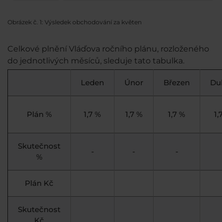
Obrázek č. 1: Výsledek obchodování za květen
Celkové plnění Vláďova ročního plánu, rozloženého
do jednotlivých měsíců, sleduje tato tabulka.
Leden
Únor
Březen
Du
Plán %
1,7 %
1,7 %
1,7 %
1,
Skutečnost
-
-
-
%
Plán Kč
Skutečnost
Kč