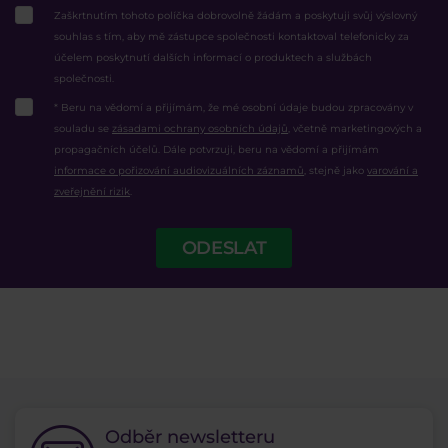
Zaškrtnutím tohoto políčka dobrovolně žádám a poskytuji svůj výslovný
souhlas s tím, aby mě zástupce společnosti kontaktoval telefonicky za
účelem poskytnutí dalších informací o produktech a službách
společnosti.
* Beru na vědomí a přijímám, že mé osobní údaje budou zpracovány v
souladu se
zásadami ochrany osobních údajů
, včetně marketingových a
propagačních účelů. Dále potvrzuji, beru na vědomí a přijímám
informace o pořizování audiovizuálních záznamů
, stejně jako
varování a
zveřejnění rizik
.
ODESLAT
Odběr newsletteru