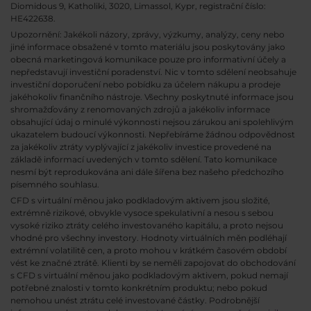
Diomidous 9, Katholiki, 3020, Limassol, Kypr, registrační číslo:
HE422638.
Upozornění: Jakékoli názory, zprávy, výzkumy, analýzy, ceny nebo
jiné informace obsažené v tomto materiálu jsou poskytovány jako
obecná marketingová komunikace pouze pro informativní účely a
nepředstavují investiční poradenství. Nic v tomto sdělení neobsahuje
investiční doporučení nebo pobídku za účelem nákupu a prodeje
jakéhokoliv finančního nástroje. Všechny poskytnuté informace jsou
shromažďovány z renomovaných zdrojů a jakékoliv informace
obsahující údaj o minulé výkonnosti nejsou zárukou ani spolehlivým
ukazatelem budoucí výkonnosti. Nepřebíráme žádnou odpovědnost
za jakékoliv ztráty vyplývající z jakékoliv investice provedené na
základě informací uvedených v tomto sdělení. Tato komunikace
nesmí být reprodukována ani dále šířena bez našeho předchozího
písemného souhlasu.
CFD s virtuální měnou jako podkladovým aktivem jsou složité,
extrémně rizikové, obvykle vysoce spekulativní a nesou s sebou
vysoké riziko ztráty celého investovaného kapitálu, a proto nejsou
vhodné pro všechny investory. Hodnoty virtuálních měn podléhají
extrémní volatilitě cen, a proto mohou v krátkém časovém období
vést ke značné ztrátě. Klienti by se neměli zapojovat do obchodování
s CFD s virtuální měnou jako podkladovým aktivem, pokud nemají
potřebné znalosti v tomto konkrétním produktu; nebo pokud
nemohou unést ztrátu celé investované částky. Podrobnější