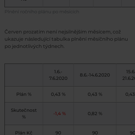
Plnění ročního plánu po měsících
Červen prozatím není nejsilnějším měsícem, což
ukazuje následující tabulka plnění měsíčního plánu
po jednotlivých týdnech.
1.6.-
15.6
8.6.-14.6.2020
7.6.2020
21.6.
Plán %
0,43 %
0,43 %
0,4
Skutečnost
-1,4 %
0,82 %
%
Plán Kč
90
90
9