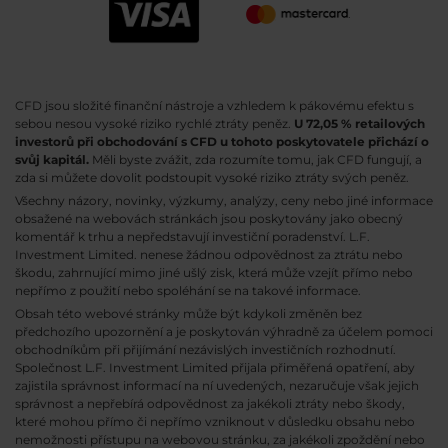
CFD jsou složité finanční nástroje a vzhledem k pákovému efektu s
sebou nesou vysoké riziko rychlé ztráty peněz.
U 72,05 % retailových
investorů při obchodování s CFD u tohoto poskytovatele přichází o
svůj kapitál.
Měli byste zvážit, zda rozumíte tomu, jak CFD fungují, a
zda si můžete dovolit podstoupit vysoké riziko ztráty svých peněz.
Všechny názory, novinky, výzkumy, analýzy, ceny nebo jiné informace
obsažené na webovách stránkách jsou poskytovány jako obecný
komentář k trhu a nepředstavují investiční poradenství. L.F.
Investment Limited. nenese žádnou odpovědnost za ztrátu nebo
škodu, zahrnující mimo jiné ušlý zisk, která může vzejít přímo nebo
nepřímo z použití nebo spoléhání se na takové informace.
Obsah této webové stránky může být kdykoli změněn bez
předchozího upozornění a je poskytován výhradně za účelem pomoci
obchodníkům při přijímání nezávislých investičních rozhodnutí.
Společnost L.F. Investment Limited přijala přiměřená opatření, aby
zajistila správnost informací na ní uvedených, nezaručuje však jejich
správnost a nepřebírá odpovědnost za jakékoli ztráty nebo škody,
které mohou přímo či nepřímo vzniknout v důsledku obsahu nebo
nemožnosti přístupu na webovou stránku, za jakékoli zpoždění nebo