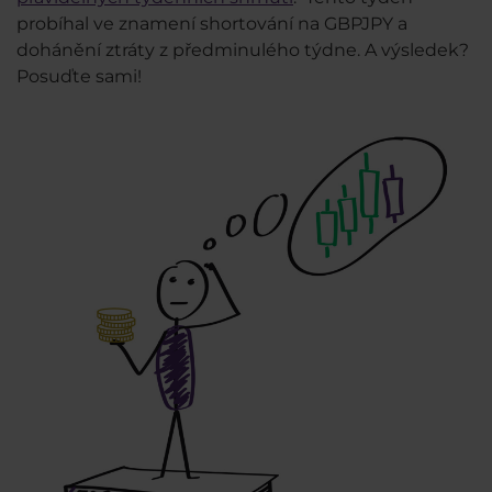
probíhal ve znamení shortování na GBPJPY a
dohánění ztráty z předminulého týdne. A výsledek?
Posuďte sami!