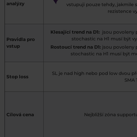
analýzy
vstupuji pouze tehdy, jakmil
rezistence 
Klesající trend na D1:
jsou povoleny p
stochastic na H1 musí být vyš
Pravidla pro
vstup
Rostoucí trend na D1:
jsou povoleny 
stochastic na H1 musí být men
SL je nad high nebo pod low dvou př
Stop loss
SMA 1
Cílová cena
Nejbližší zóna support