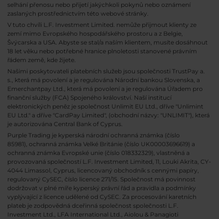
selhání přenosu nebo přijetí jakýchkoli pokynů nebo oznámení
zaslaných prostřednictvím této webové stránky.
V tuto chvíli L.F. Investment Limited. nemůže přijmout klienty ze
zemí mimo Evropského hospodářského prostoru a z Belgie,
Švýcarska a USA. Abyste se stal/a naším klientem, musíte dosáhnout
18 let věku nebo potřebné hranice plnoletosti stanovené právním
řádem země, kde žijete.
Našimi poskytovateli platebních služeb jsou společnosti TrustPay a.
s., která má povolení a je regulována Národní bankou Slovenska, a
Emerchantpay Ltd., která má povolení a je regulována Úřadem pro
finanční služby (FCA) Spojeného království. Naší institucí
elektronických peněz je společnost Unlimit EU Ltd., dříve "Unlimint
EU Ltd." a dříve "CardPay Limited", (obchodní názvy: "UNLIMIT"), která
je autorizována Central Bank of Cyprus.
Purple Trading je kyperská národní
ochranná známka (číslo
85981), ochranná známka Velké Británie (číslo UK00003696619) a
ochranná známka Evropské unie (číslo 018332329), vlastněná a
provozovaná společností L.F. Investment Limited, 11, Louki Akrita, CY-
4044 Limassol, Cyprus, licencovaný obchodník s cennými papíry,
regulovaný CySEC, číslo licence 271/15. Společnost má povinnost
dodržovat v plné míře kyperský právní řád a pravidla a podmínky
vyplývající z licence udělené od CySEC. Za procesování karetních
plateb je zodpovědná dceřinná společnost společnosti L.F.
Investment Ltd., LFA International Ltd., Aiolou & Panagioti