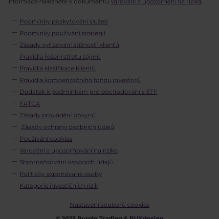
informace naleznete v dokumentu
Varování a upozornění na rizika
.
Podmínky poskytování služeb
Podmínky používání strategií
Zásady vyřizování stížností klientů
Pravidla řešení střetu zájmů
Pravidla klasifikace klientů
Pravidla kompenzačního fondu investorů
Dodatek k podmínkám pro obchodování s ETF
FATCA
Zásady provádění pokynů
Zásady ochrany osobních údajů
Používání cookies
Varování a upozorňování na rizika
Shromažďování osobních údajů
Politicky exponované osoby
Kategorie investičních rizik
Nastavení souborů cookies
© 2025 Purple Trading &
PUXdesign