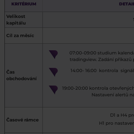
KRITÉRIUM
DETAI
Velikost
kapitálu
Cíl za měsíc
07:00-09:00 studium kalendá
tradingview. Zadání příkazů p
14:00- 16:00 kontrola signá
Čas
obchodování
19:00-20:00 kontrola otevřenýc
Nastavení alertů n
D1 a H4 pro
Časové rámce
H1 pro nastaven