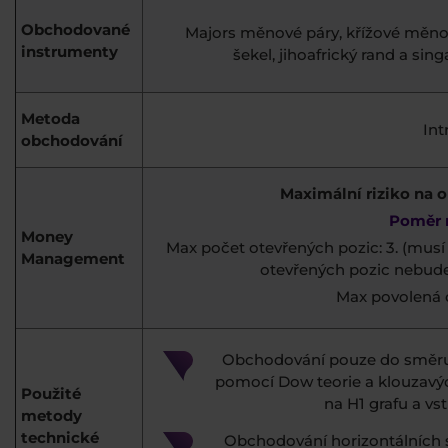
Obchodované
Majors měnové páry, křížové měnov
instrumenty
šekel, jihoafrický rand a s
Metoda
Int
obchodování
Maximální riziko na 
Poměr r
Money
Max počet otevřených pozic: 3. (musí 
Management
otevřených pozic nebude 
Max povolená c
Obchodování pouze do směru 
pomocí Dow teorie a klouzavýc
Použité
na H1 grafu a vs
metody
technické
Obchodování horizontálních s