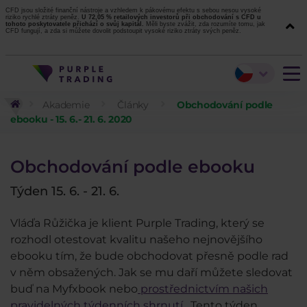
CFD jsou složité finanční nástroje a vzhledem k pákovému efektu s sebou nesou vysoké
riziko rychlé ztráty peněz.
U 72,05 % retailových investorů při obchodování s CFD u
tohoto poskytovatele přichází o svůj kapitál.
Měli byste zvážit, zda rozumíte tomu, jak
CFD fungují, a zda si můžete dovolit podstoupit vysoké riziko ztráty svých peněz.
Akademie
Články
Obchodování podle
ebooku - 15. 6.- 21. 6. 2020
Obchodování podle ebooku
Týden 15. 6. - 21. 6.
Vláďa Růžička je klient Purple Trading, který se
rozhodl otestovat kvalitu našeho nejnovějšího
ebooku tím, že bude obchodovat přesně podle rad
v něm obsažených. Jak se mu daří můžete sledovat
buď na Myfxbook nebo
prostřednictvím našich
pravidelných týdenních shrnutí
. Tento týden