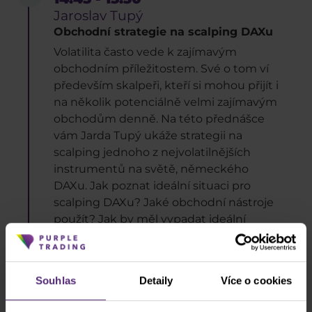
Jaroslav Tupý
Obchodní strategie na scalping DAXu
Volatilita často vede k zajímavým
obchodním příležitostem. Své o tom ví
především skalpeři, kteří si mohou přijít i
na několik potenciálně velmi zajímavým
obchodům denně. Na této přednášce
vám Jarda Tupý ukáže strategii na
scalping jednoho z nejvolatilnějších
instrumentů na světě, německého
DAXu. Jak poznat ideální situaci pro
scalping DAXu? Jaké obchodní nástroje
použít? Jak by měl vypadat ideální
obchod? Na co si dát pozor?
Souhlas
Detaily
Více o cookies
15.30 - 15.45
Coffee Break