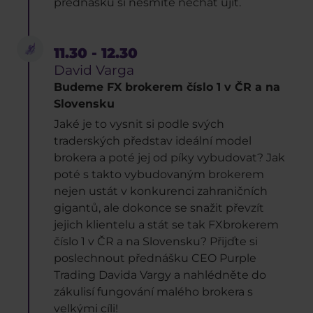
přednášku si nesmíte nechat ujít.
11.30 - 12.30
David Varga
Budeme FX brokerem číslo 1 v ČR a na
Slovensku
Jaké je to vysnit si podle svých
traderských představ ideální model
brokera a poté jej od píky vybudovat? Jak
poté s takto vybudovaným brokerem
nejen ustát v konkurenci zahraničních
gigantů, ale dokonce se snažit převzít
jejich klientelu a stát se tak FXbrokerem
číslo 1 v ČR a na Slovensku? Přijďte si
poslechnout přednášku CEO Purple
Trading Davida Vargy a nahlédněte do
zákulisí fungování malého brokera s
velkými cíli!