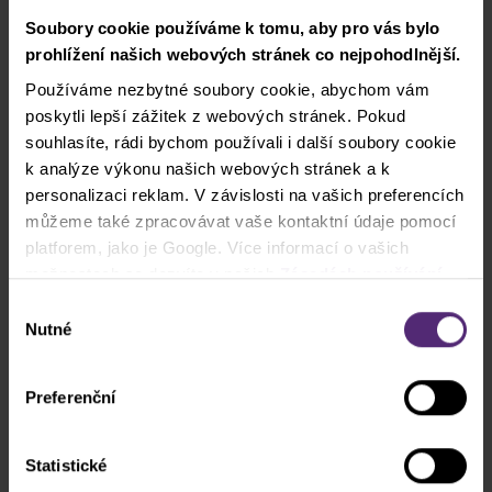
Soubory cookie používáme k tomu, aby pro vás bylo
prohlížení našich webových stránek co nejpohodlnější.
15.45 - 16.30
Nelly Novotná
Používáme nezbytné soubory cookie, abychom vám
3 nejčastější chyby traderů a jak se jim
poskytli lepší zážitek z webových stránek. Pokud
vyvarovat
souhlasíte, rádi bychom používali i další soubory cookie
k analýze výkonu našich webových stránek a k
Psychologie je nedílnou součástí
personalizaci reklam. V závislosti na vašich preferencích
tradingu. Pojďte si poslechnout, proč je
můžeme také zpracovávat vaše kontaktní údaje pomocí
pro vás jako pro obchodníka psychologie
platforem, jako je Google. Více informací o vašich
vlastně tolik důležitá a na čem ještě
možnostech se dozvíte v našich
Zásadách používání
můžete zapracovat. Na přednášce se
cookies
. Pokud zvolíte možnost „Povolit vše“, přijímáte
dozvíte, jakých chyb se tradeři nejčastěji
Výběr
a souhlasíte s tím, že sdílíme vaše informace s třetími
dopouští a jak těmto chybám předejít.
Nutné
souhlasu
stranami, například s našimi marketingovými partnery. To
může znamenat, že vaše údaje jsou rovněž
Preferenční
16.30 - 17.15
zpracovávány ve Spojených státech amerických.
Jan Smolen
Tradingová strategie vítěze World
Statistické
Trade Championship