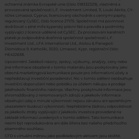
ochranná známka Evropské unie (číslo 018332329), vlastněná a
provozovaná společností L.F. Investment Limited, 11, Louki Akrita, CY-
4044 Limassol, Cyprus, licencovaný obchodník s cennými papíry,
regulovaný CySEC, číslo licence 271/15. Společnost má povinnost
dodržovat v plné míře kyperský právní řád a pravidla a podmínky
vyplývající z licence udělené od CySEC. Za procesování karetních
plateb je zodpovědná dceřinná společnost společnosti L.F.
Investment Ltd., LFA International Ltd., Aiolou & Panagioti
Diomidous 9, Katholiki, 3020, Limassol, Kypr, registrační číslo:
HE422638.
Upozornění: Jakékoli názory, zprávy, výzkumy, analýzy, ceny nebo
jiné informace obsažené v tomto materiálu jsou poskytovány jako
obecná marketingová komunikace pouze pro informativní účely a
nepředstavují investiční poradenství. Nic v tomto sdělení neobsahuje
investiční doporučení nebo pobídku za účelem nákupu a prodeje
jakéhokoliv finančního nástroje. Všechny poskytnuté informace jsou
shromažďovány z renomovaných zdrojů a jakékoliv informace
obsahující údaj o minulé výkonnosti nejsou zárukou ani spolehlivým
ukazatelem budoucí výkonnosti. Nepřebíráme žádnou odpovědnost
za jakékoliv ztráty vyplývající z jakékoliv investice provedené na
základě informací uvedených v tomto sdělení. Tato komunikace
nesmí být reprodukována ani dále šířena bez našeho předchozího
písemného souhlasu.
CFD s virtuální měnou jako podkladovým aktivem jsou složité,