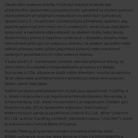
Obsah této webové stránky může být kdykoli změněn bez
předchozího upozornění a je poskytován výhradně za účelem pomoci
obchodníkům při přijímání nezávislých investičních rozhodnutí.
Společnost L.F. Investment Limited přijala přiměřená opatření, aby
zajistila správnost informací na ní uvedených, nezaručuje však jejich
správnost a nepřebírá odpovědnost za jakékoli ztráty nebo škody,
které mohou přímo či nepřímo vzniknout v důsledku obsahu nebo
nemožnosti přístupu na webovou stránku, za jakékoli zpoždění nebo
selhání přenosu nebo přijetí jakýchkoli pokynů nebo oznámení
zaslaných prostřednictvím této webové stránky.
V tuto chvíli L.F. Investment Limited. nemůže přijmout klienty ze
zemí mimo Evropského hospodářského prostoru a z Belgie,
Švýcarska a USA. Abyste se stal/a naším klientem, musíte dosáhnout
18 let věku nebo potřebné hranice plnoletosti stanovené právním
řádem země, kde žijete.
Našimi poskytovateli platebních služeb jsou společnosti TrustPay a.
s., která má povolení a je regulována Národní bankou Slovenska, a
Emerchantpay Ltd., která má povolení a je regulována Úřadem pro
finanční služby (FCA) Spojeného království. Naší institucí
elektronických peněz je společnost Unlimit EU Ltd., dříve "Unlimint
EU Ltd." a dříve "CardPay Limited", (obchodní názvy: "UNLIMIT"), která
je autorizována Central Bank of Cyprus.
Purple Trading je kyperská národní
ochranná známka (číslo
85981), ochranná známka Velké Británie (číslo UK00003696619) a