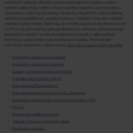
extrémně rizikové, obvykle vysoce spekulativní a nesou s sebou
vysoké riziko ztráty celého investovaného kapitálu, a proto nejsou
vhodné pro všechny investory. Hodnoty virtuálních měn podléhají
extrémní volatilitě cen, a proto mohou v krátkém časovém období
vést ke značné ztrátě. Klienti by se neměli zapojovat do obchodování
s CFD s virtuální měnou jako podkladovým aktivem, pokud nemají
potřebné znalosti v tomto konkrétním produktu; nebo pokud
nemohou unést ztrátu celé investované částky. Podrobnější
informace naleznete v dokumentu
Varování a upozornění na rizika
.
Podmínky poskytování služeb
Podmínky používání strategií
Zásady vyřizování stížností klientů
Pravidla řešení střetu zájmů
Pravidla klasifikace klientů
Pravidla kompenzačního fondu investorů
Dodatek k podmínkám pro obchodování s ETF
FATCA
Zásady provádění pokynů
Zásady ochrany osobních údajů
Používání cookies