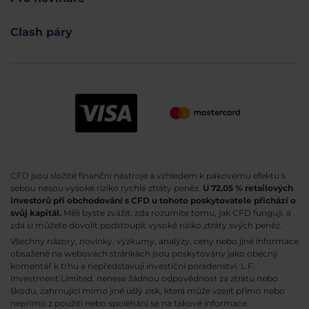
Clash páry
CFD jsou složité finanční nástroje a vzhledem k pákovému efektu s
sebou nesou vysoké riziko rychlé ztráty peněz.
U 72,05 % retailových
investorů při obchodování s CFD u tohoto poskytovatele přichází o
svůj kapitál.
Měli byste zvážit, zda rozumíte tomu, jak CFD fungují, a
zda si můžete dovolit podstoupit vysoké riziko ztráty svých peněz.
Všechny názory, novinky, výzkumy, analýzy, ceny nebo jiné informace
obsažené na webovách stránkách jsou poskytovány jako obecný
komentář k trhu a nepředstavují investiční poradenství. L.F.
Investment Limited. nenese žádnou odpovědnost za ztrátu nebo
škodu, zahrnující mimo jiné ušlý zisk, která může vzejít přímo nebo
nepřímo z použití nebo spoléhání se na takové informace.