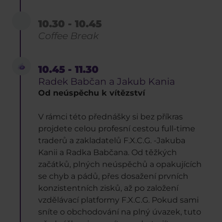
10.30 - 10.45
Coffee Break
10.45 - 11.30
Radek Babčan a Jakub Kania
Od neúspěchu k vítězství
V rámci této přednášky si bez příkras
projdete celou profesní cestou full-time
traderů a zakladatelů F.X.C.G. -Jakuba
Kanii a Radka Babčana. Od těžkých
začátků, plných neúspěchů a opakujících
se chyb a pádů, přes dosažení prvních
konzistentních zisků, až po založení
vzdělávací platformy F.X.C.G. Pokud sami
sníte o obchodování na plný úvazek, tuto