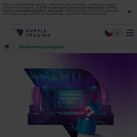
CFD jsou složité finanční nástroje a vzhledem k pákovému efektu s sebou nesou vysoké
riziko rychlé ztráty peněz.
U 72,05 % retailových investorů při obchodování s CFD u
tohoto poskytovatele přichází o svůj kapitál.
Měli byste zvážit, zda rozumíte tomu, jak
CFD fungují, a zda si můžete dovolit podstoupit vysoké riziko ztráty svých peněz.
Konference program