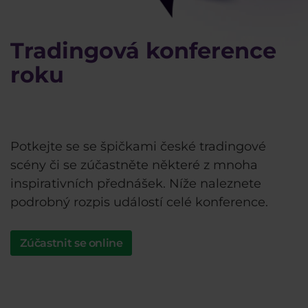
Tradingová konference
roku
Slavíme 5. narozeniny - na co se můžete
těšit?
Potkejte se se špičkami české tradingové
scény či se zúčastněte některé z mnoha
inspirativních přednášek. Níže naleznete
podrobný rozpis událostí celé konference.
Zúčastnit se online