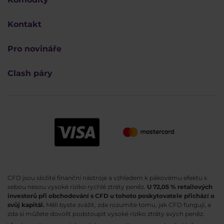
Kontakt
Pro novináře
Clash páry
CFD jsou složité finanční nástroje a vzhledem k pákovému efektu s
sebou nesou vysoké riziko rychlé ztráty peněz.
U 72,05 % retailových
investorů při obchodování s CFD u tohoto poskytovatele přichází o
svůj kapitál.
Měli byste zvážit, zda rozumíte tomu, jak CFD fungují, a
zda si můžete dovolit podstoupit vysoké riziko ztráty svých peněz.