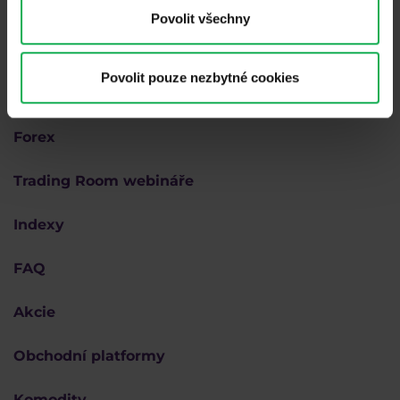
Povolit všechny
Proč Purple
Povolit pouze nezbytné cookies
Akademie
Forex
Trading Room webináře
Indexy
FAQ
Akcie
Obchodní platformy
Komodity