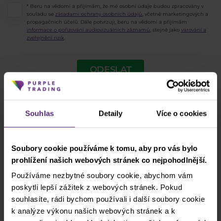
* Beru na vědomí a přijímám, že mé osobní údaje budou zpracovány v
souladu se
zásadami ochrany osobních údajů
, včetně marketingových a
propagačních účelů. Dále potvrzuji, beru na vědomí a přijímám
informace o pořizování audiovizuálních záznamů
, stejně jako
varování a
zveřejnění rizik
.
ODESLAT
Souhlas
Detaily
Více o cookies
Odběr newsletteru
Co nového v Purple Trading, Market Shot,
podpultovky, tržní analýzy a články...
Soubory cookie používáme k tomu, aby pro vás bylo
prohlížení našich webových stránek co nejpohodlnější.
Odebírat
Používáme nezbytné soubory cookie, abychom vám
poskytli lepší zážitek z webových stránek. Pokud
* Beru na vědomí a přijímám, že mé osobní údaje budou zpracovány v
souhlasíte, rádi bychom používali i další soubory cookie
souladu se
zásadami ochrany osobních údajů
, včetně marketingových
k analýze výkonu našich webových stránek a k
a propagačních účelů. Dále potvrzuji, beru na vědomí a přijímám