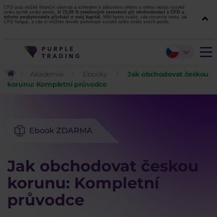
CFD jsou složité finanční nástroje a vzhledem k pákovému efektu s sebou nesou vysoké
riziko rychlé ztráty peněz.
U 72,05 % retailových investorů při obchodování s CFD u
tohoto poskytovatele přichází o svůj kapitál.
Měli byste zvážit, zda rozumíte tomu, jak
CFD fungují, a zda si můžete dovolit podstoupit vysoké riziko ztráty svých peněz.
Akademie
Ebooky
Jak obchodovat českou
korunu: Kompletní průvodce
Ebook ZDARMA
Jak obchodovat českou
korunu: Kompletní
průvodce