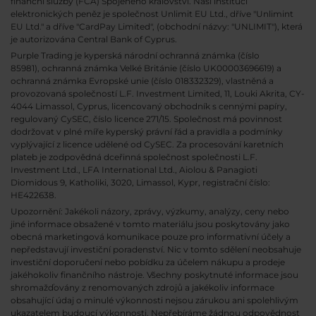
finanční služby (FCA) Spojeného království. Naší institucí
elektronických peněz je společnost Unlimit EU Ltd., dříve "Unlimint
EU Ltd." a dříve "CardPay Limited", (obchodní názvy: "UNLIMIT"), která
je autorizována Central Bank of Cyprus.
Purple Trading je kyperská národní
ochranná známka (číslo
85981), ochranná známka Velké Británie (číslo UK00003696619) a
ochranná známka Evropské unie (číslo 018332329), vlastněná a
provozovaná společností L.F. Investment Limited, 11, Louki Akrita, CY-
4044 Limassol, Cyprus, licencovaný obchodník s cennými papíry,
regulovaný CySEC, číslo licence 271/15. Společnost má povinnost
dodržovat v plné míře kyperský právní řád a pravidla a podmínky
vyplývající z licence udělené od CySEC. Za procesování karetních
plateb je zodpovědná dceřinná společnost společnosti L.F.
Investment Ltd., LFA International Ltd., Aiolou & Panagioti
Diomidous 9, Katholiki, 3020, Limassol, Kypr, registrační číslo:
HE422638.
Upozornění: Jakékoli názory, zprávy, výzkumy, analýzy, ceny nebo
jiné informace obsažené v tomto materiálu jsou poskytovány jako
obecná marketingová komunikace pouze pro informativní účely a
nepředstavují investiční poradenství. Nic v tomto sdělení neobsahuje
investiční doporučení nebo pobídku za účelem nákupu a prodeje
jakéhokoliv finančního nástroje. Všechny poskytnuté informace jsou
shromažďovány z renomovaných zdrojů a jakékoliv informace
obsahující údaj o minulé výkonnosti nejsou zárukou ani spolehlivým
ukazatelem budoucí výkonnosti. Nepřebíráme žádnou odpovědnost