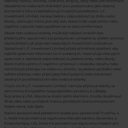
Všechny názory, novinky, výzkumy, analýzy, ceny nebo jiné informace
obsažené na webovách stránkách jsou poskytovány jako obecný
komentář k trhu a nepředstavují investiční poradenství. L.F.
Investment Limited. nenese žádnou odpovědnost za ztrátu nebo
škodu, zahrnující mimo jiné ušlý zisk, která může vzejít přímo nebo
nepřímo z použití nebo spoléhání se na takové informace.
Obsah této webové stránky může být kdykoli změněn bez
předchozího upozornění a je poskytován výhradně za účelem pomoci
obchodníkům při přijímání nezávislých investičních rozhodnutí.
Společnost L.F. Investment Limited přijala přiměřená opatření, aby
zajistila správnost informací na ní uvedených, nezaručuje však jejich
správnost a nepřebírá odpovědnost za jakékoli ztráty nebo škody,
které mohou přímo či nepřímo vzniknout v důsledku obsahu nebo
nemožnosti přístupu na webovou stránku, za jakékoli zpoždění nebo
selhání přenosu nebo přijetí jakýchkoli pokynů nebo oznámení
zaslaných prostřednictvím této webové stránky.
V tuto chvíli L.F. Investment Limited. nemůže přijmout klienty ze
zemí mimo Evropského hospodářského prostoru a z Belgie,
Švýcarska a USA. Abyste se stal/a naším klientem, musíte dosáhnout
18 let věku nebo potřebné hranice plnoletosti stanovené právním
řádem země, kde žijete.
Našimi poskytovateli platebních služeb jsou společnosti TrustPay a.
s., která má povolení a je regulována Národní bankou Slovenska, a
Emerchantpay Ltd., která má povolení a je regulována Úřadem pro