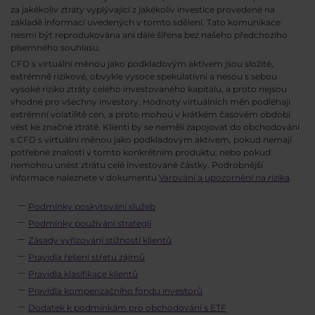
za jakékoliv ztráty vyplývající z jakékoliv investice provedené na
základě informací uvedených v tomto sdělení. Tato komunikace
nesmí být reprodukována ani dále šířena bez našeho předchozího
písemného souhlasu.
CFD s virtuální měnou jako podkladovým aktivem jsou složité,
extrémně rizikové, obvykle vysoce spekulativní a nesou s sebou
vysoké riziko ztráty celého investovaného kapitálu, a proto nejsou
vhodné pro všechny investory. Hodnoty virtuálních měn podléhají
extrémní volatilitě cen, a proto mohou v krátkém časovém období
vést ke značné ztrátě. Klienti by se neměli zapojovat do obchodování
s CFD s virtuální měnou jako podkladovým aktivem, pokud nemají
potřebné znalosti v tomto konkrétním produktu; nebo pokud
nemohou unést ztrátu celé investované částky. Podrobnější
informace naleznete v dokumentu
Varování a upozornění na rizika
.
Podmínky poskytování služeb
Podmínky používání strategií
Zásady vyřizování stížností klientů
Pravidla řešení střetu zájmů
Pravidla klasifikace klientů
Pravidla kompenzačního fondu investorů
Dodatek k podmínkám pro obchodování s ETF