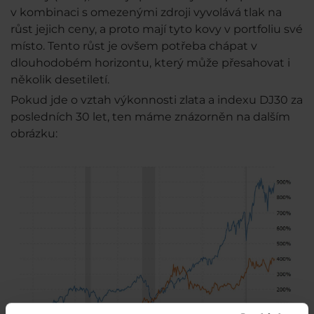
v kombinaci s omezenými zdroji vyvolává tlak na
růst jejich ceny, a proto mají tyto kovy v portfoliu své
místo. Tento růst je ovšem potřeba chápat v
dlouhodobém horizontu, který může přesahovat i
několik desetiletí.
Pokud jde o vztah výkonnosti zlata a indexu DJ30 za
posledních 30 let, ten máme znázorněn na dalším
obrázku: