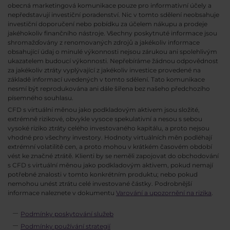
obecná marketingová komunikace pouze pro informativní účely a
nepředstavují investiční poradenství. Nic v tomto sdělení neobsahuje
investiční doporučení nebo pobídku za účelem nákupu a prodeje
jakéhokoliv finančního nástroje. Všechny poskytnuté informace jsou
shromažďovány z renomovaných zdrojů a jakékoliv informace
obsahující údaj o minulé výkonnosti nejsou zárukou ani spolehlivým
ukazatelem budoucí výkonnosti. Nepřebíráme žádnou odpovědnost
za jakékoliv ztráty vyplývající z jakékoliv investice provedené na
základě informací uvedených v tomto sdělení. Tato komunikace
nesmí být reprodukována ani dále šířena bez našeho předchozího
písemného souhlasu.
CFD s virtuální měnou jako podkladovým aktivem jsou složité,
extrémně rizikové, obvykle vysoce spekulativní a nesou s sebou
vysoké riziko ztráty celého investovaného kapitálu, a proto nejsou
vhodné pro všechny investory. Hodnoty virtuálních měn podléhají
extrémní volatilitě cen, a proto mohou v krátkém časovém období
vést ke značné ztrátě. Klienti by se neměli zapojovat do obchodování
s CFD s virtuální měnou jako podkladovým aktivem, pokud nemají
potřebné znalosti v tomto konkrétním produktu; nebo pokud
nemohou unést ztrátu celé investované částky. Podrobnější
informace naleznete v dokumentu
Varování a upozornění na rizika
.
Podmínky poskytování služeb
Podmínky používání strategií