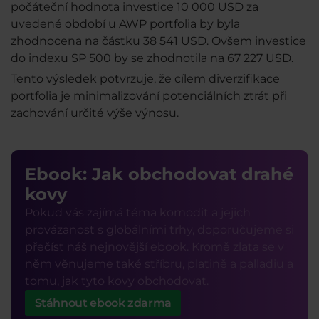
počáteční hodnota investice 10 000 USD za
uvedené období u AWP portfolia by byla
zhodnocena na částku 38 541 USD. Ovšem investice
do indexu SP 500 by se zhodnotila na 67 227 USD.
Tento výsledek potvrzuje, že cílem diverzifikace
portfolia je minimalizování potenciálních ztrát při
zachování určité výše výnosu.
Ebook: Jak obchodovat drahé
kovy
Pokud vás zajímá téma komodit a jejich
provázanost s globálními trhy, doporučujeme si
přečíst náš nejnovější ebook. Kromě zlata se v
něm věnujeme také stříbru, platině a palladiu a
tomu, jak tyto kovy obchodovat.
Stáhnout ebook zdarma