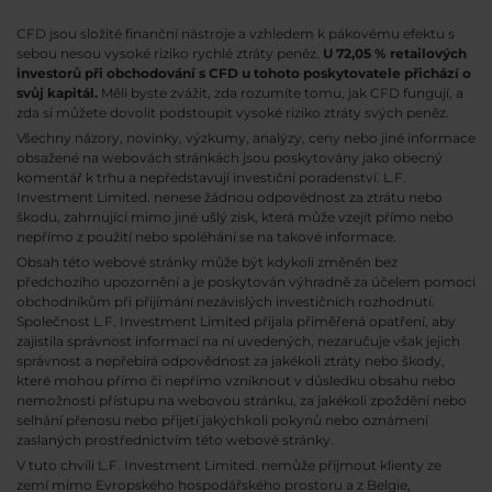
CFD jsou složité finanční nástroje a vzhledem k pákovému efektu s
sebou nesou vysoké riziko rychlé ztráty peněz.
U 72,05 % retailových
investorů při obchodování s CFD u tohoto poskytovatele přichází o
svůj kapitál.
Měli byste zvážit, zda rozumíte tomu, jak CFD fungují, a
zda si můžete dovolit podstoupit vysoké riziko ztráty svých peněz.
Všechny názory, novinky, výzkumy, analýzy, ceny nebo jiné informace
obsažené na webovách stránkách jsou poskytovány jako obecný
komentář k trhu a nepředstavují investiční poradenství. L.F.
Investment Limited. nenese žádnou odpovědnost za ztrátu nebo
škodu, zahrnující mimo jiné ušlý zisk, která může vzejít přímo nebo
nepřímo z použití nebo spoléhání se na takové informace.
Obsah této webové stránky může být kdykoli změněn bez
předchozího upozornění a je poskytován výhradně za účelem pomoci
obchodníkům při přijímání nezávislých investičních rozhodnutí.
Společnost L.F. Investment Limited přijala přiměřená opatření, aby
zajistila správnost informací na ní uvedených, nezaručuje však jejich
správnost a nepřebírá odpovědnost za jakékoli ztráty nebo škody,
které mohou přímo či nepřímo vzniknout v důsledku obsahu nebo
nemožnosti přístupu na webovou stránku, za jakékoli zpoždění nebo
selhání přenosu nebo přijetí jakýchkoli pokynů nebo oznámení
zaslaných prostřednictvím této webové stránky.
V tuto chvíli L.F. Investment Limited. nemůže přijmout klienty ze
zemí mimo Evropského hospodářského prostoru a z Belgie,