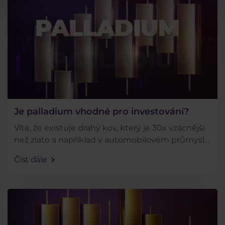
Je palladium vhodné pro investování?
Víte, že existuje drahý kov, který je 30x vzácnější
než zlato a například v automobilovém průmyslu
by vám za něj utrhli ruce? Řeč je o Palladiu, do
Číst dále
kterého lze, stejně jako do zlata či stříbra . . .