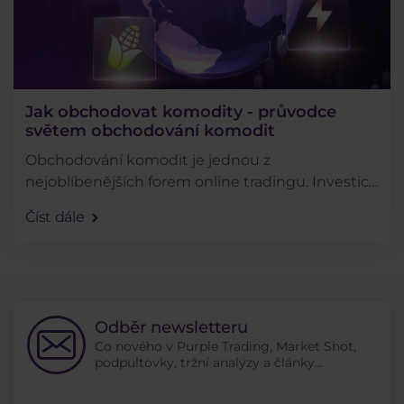
Jak obchodovat komodity - průvodce
světem obchodování komodit
Obchodování komodit je jednou z
nejoblíbenějších forem online tradingu. Investice
do komodit zkrátka táhnou, a proto se v tomto
Číst dále
článku podíváme na základní rozdělení
komoditních trhů a ukážeme . . .
Odběr newsletteru
Co nového v Purple Trading, Market Shot,
podpultovky, tržní analýzy a články...