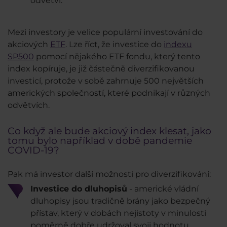
odvětví.
Mezi investory je velice populární investování do
akciových
ETF
. Lze říct, že investice do
indexu
SP500
pomocí nějakého ETF fondu, který tento
index kopíruje, je již částečně diverzifikovanou
investicí, protože v sobě zahrnuje 500 největších
amerických společností, které podnikají v různých
odvětvích.
Co když ale bude akciový index klesat, jako
tomu bylo například v době pandemie
COVID-19?
Pak má investor další možnosti pro diverzifikování:
Investice do dluhopisů
- americké vládní
dluhopisy jsou tradičně brány jako bezpečný
přístav, který v dobách nejistoty v minulosti
poměrně dobře udržoval svoji hodnotu.