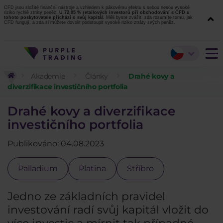
CFD jsou složité finanční nástroje a vzhledem k pákovému efektu s sebou nesou vysoké
riziko rychlé ztráty peněz.
U 72,05 % retailových investorů při obchodování s CFD u
tohoto poskytovatele přichází o svůj kapitál.
Měli byste zvážit, zda rozumíte tomu, jak
CFD fungují, a zda si můžete dovolit podstoupit vysoké riziko ztráty svých peněz.
Akademie
Články
Drahé kovy a
diverzifikace investičního portfolia
Drahé kovy a diverzifikace
investičního portfolia
Publikováno: 04.08.2023
Palladium
Platina
Stříbro
Jedno ze základních pravidel
investování radí svůj kapitál vložit do