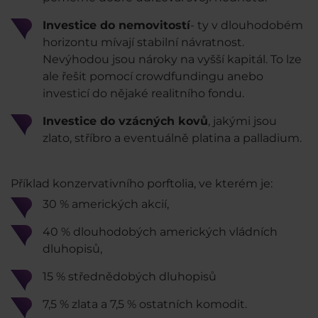
Investice do nemovitostí
- ty v dlouhodobém
horizontu mívají stabilní návratnost.
Nevýhodou jsou nároky na vyšší kapitál. To lze
ale řešit pomocí crowdfundingu anebo
investicí do nějaké realitního fondu.
Investice do vzácných kovů
, jakými jsou
zlato, stříbro a eventuálně platina a palladium.
Příklad konzervativního porftolia, ve kterém je:
30 % amerických akcií,
40 % dlouhodobých amerických vládních
dluhopisů,
15 % střednědobých dluhopisů
7,5 % zlata a 7,5 % ostatních komodit.