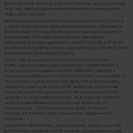
Švýcarska a USA. Abyste se stal/a naším klientem, musíte dosáhnout
18 let věku nebo potřebné hranice plnoletosti stanovené právním
řádem země, kde žijete.
Našimi poskytovateli platebních služeb jsou společnosti TrustPay a.
s., která má povolení a je regulována Národní bankou Slovenska, a
Emerchantpay Ltd., která má povolení a je regulována Úřadem pro
finanční služby (FCA) Spojeného království. Naší institucí
elektronických peněz je společnost Unlimit EU Ltd., dříve "Unlimint
EU Ltd." a dříve "CardPay Limited", (obchodní názvy: "UNLIMIT"), která
je autorizována Central Bank of Cyprus.
Purple Trading je kyperská národní
ochranná známka (číslo
85981), ochranná známka Velké Británie (číslo UK00003696619) a
ochranná známka Evropské unie (číslo 018332329), vlastněná a
provozovaná společností L.F. Investment Limited, 11, Louki Akrita, CY-
4044 Limassol, Cyprus, licencovaný obchodník s cennými papíry,
regulovaný CySEC, číslo licence 271/15. Společnost má povinnost
dodržovat v plné míře kyperský právní řád a pravidla a podmínky
vyplývající z licence udělené od CySEC. Za procesování karetních
plateb je zodpovědná dceřinná společnost společnosti L.F.
Investment Ltd., LFA International Ltd., Aiolou & Panagioti
Diomidous 9, Katholiki, 3020, Limassol, Kypr, registrační číslo:
HE422638.
Upozornění: Jakékoli názory, zprávy, výzkumy, analýzy, ceny nebo
jiné informace obsažené v tomto materiálu jsou poskytovány jako