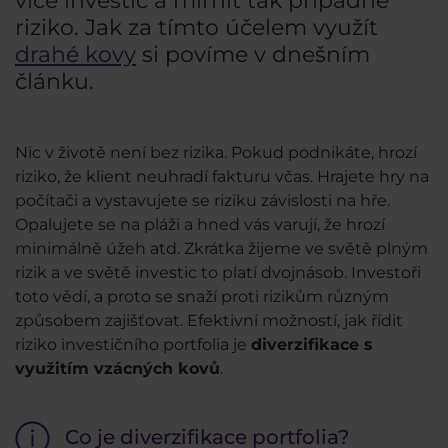
více investic a mírnit tak případné
riziko. Jak za tímto účelem využít
drahé kovy
si povíme v dnešním
článku.
Nic v životě není bez rizika. Pokud podnikáte, hrozí
riziko, že klient neuhradí fakturu včas. Hrajete hry na
počítači a vystavujete se riziku závislosti na hře.
Opalujete se na pláži a hned vás varují, že hrozí
minimálně úžeh atd. Zkrátka žijeme ve světě plným
rizik a ve světě investic to platí dvojnásob. Investoři
toto vědí, a proto se snaží proti rizikům různým
způsobem zajišťovat. Efektivní možností, jak řídit
riziko investičního portfolia je
diverzifikace s
využitím vzácných kovů
.
Co je diverzifikace portfolia?