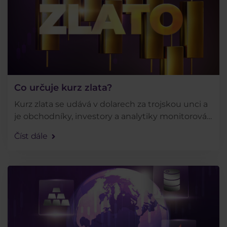
Co určuje kurz zlata?
Kurz zlata se udává v dolarech za trojskou unci a
je obchodníky, investory a analytiky monitorován
z mnoha různých důvodů. V dnešním článku si
Číst dále
proto povíme, jaké tržní ukazatele formují kurz . . .