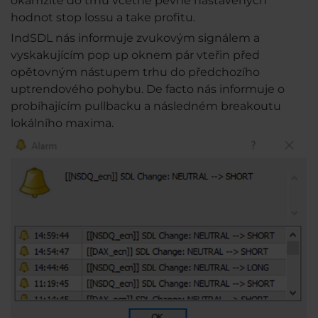
okamžitě do trhu včetně pevně nastavených
hodnot stop lossu a take profitu.
IndSDL nás informuje zvukovým signálem a
vyskakujícím pop up oknem pár vteřin před
opětovným nástupem trhu do předchozího
uptrendového pohybu. De facto nás informuje o
probíhajícím pullbacku a následném breakoutu
lokálního maxima.