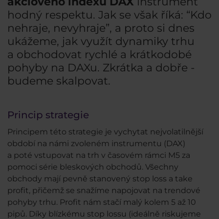
akciového indexu DAX
instrument
hodný respektu. Jak se však říká: “Kdo
nehraje, nevyhraje”, a proto si dnes
ukážeme, jak využít dynamiky trhu
a obchodovat rychlé a krátkodobé
pohyby na DAXu. Zkrátka a dobře -
budeme skalpovat.
Princip strategie
Principem této strategie je vychytat nejvolatilnější
období na námi zvoleném instrumentu (DAX)
a poté vstupovat na trh v časovém rámci M5 za
pomoci série bleskových obchodů. Všechny
obchody mají pevně stanovený stop loss a take
profit, přičemž se snažíme napojovat na trendové
pohyby trhu. Profit nám stačí malý kolem 5 až 10
pipů. Díky blízkému stop lossu (ideálně riskujeme