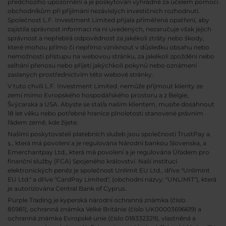
předchozího upozornění a je poskytován výhradně za účelem pomoci
obchodníkům při přijímání nezávislých investičních rozhodnutí.
Společnost L.F. Investment Limited přijala přiměřená opatření, aby
zajistila správnost informací na ní uvedených, nezaručuje však jejich
správnost a nepřebírá odpovědnost za jakékoli ztráty nebo škody,
které mohou přímo či nepřímo vzniknout v důsledku obsahu nebo
nemožnosti přístupu na webovou stránku, za jakékoli zpoždění nebo
selhání přenosu nebo přijetí jakýchkoli pokynů nebo oznámení
zaslaných prostřednictvím této webové stránky.
V tuto chvíli L.F. Investment Limited. nemůže přijmout klienty ze
zemí mimo Evropského hospodářského prostoru a z Belgie,
Švýcarska a USA. Abyste se stal/a naším klientem, musíte dosáhnout
18 let věku nebo potřebné hranice plnoletosti stanovené právním
řádem země, kde žijete.
Našimi poskytovateli platebních služeb jsou společnosti TrustPay a.
s., která má povolení a je regulována Národní bankou Slovenska, a
Emerchantpay Ltd., která má povolení a je regulována Úřadem pro
finanční služby (FCA) Spojeného království. Naší institucí
elektronických peněz je společnost Unlimit EU Ltd., dříve "Unlimint
EU Ltd." a dříve "CardPay Limited", (obchodní názvy: "UNLIMIT"), která
je autorizována Central Bank of Cyprus.
Purple Trading je kyperská národní
ochranná známka (číslo
85981), ochranná známka Velké Británie (číslo UK00003696619) a
ochranná známka Evropské unie (číslo 018332329), vlastněná a