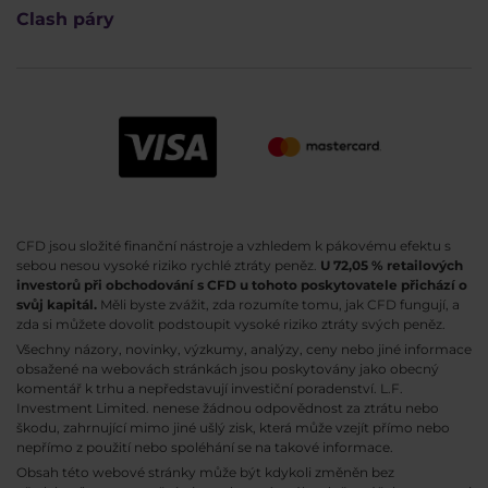
Clash páry
CFD jsou složité finanční nástroje a vzhledem k pákovému efektu s
sebou nesou vysoké riziko rychlé ztráty peněz.
U 72,05 % retailových
investorů při obchodování s CFD u tohoto poskytovatele přichází o
svůj kapitál.
Měli byste zvážit, zda rozumíte tomu, jak CFD fungují, a
zda si můžete dovolit podstoupit vysoké riziko ztráty svých peněz.
Všechny názory, novinky, výzkumy, analýzy, ceny nebo jiné informace
obsažené na webovách stránkách jsou poskytovány jako obecný
komentář k trhu a nepředstavují investiční poradenství. L.F.
Investment Limited. nenese žádnou odpovědnost za ztrátu nebo
škodu, zahrnující mimo jiné ušlý zisk, která může vzejít přímo nebo
nepřímo z použití nebo spoléhání se na takové informace.
Obsah této webové stránky může být kdykoli změněn bez