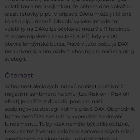
volatilitou a není výjimkou, že během dne dokážou
urazit i stovky pipů. V případě DAXu může jít klidně
i o 650 pipů denně. Období vysoké intradenní
volatility na DAXu lze očekávat mezi 9 a 11 hodinou
středoevropského času (SEČ/CET), kdy v 9:00
otevírá londýnská burza. Právě v tuto dobu je DAX
nejaktivnější, a tím pádem vhodný pro naši scalping
strategii.
Čitelnost
Schopnost akciových indexů odrážet pozitivní či
negativní sentiment na trhu (tzv. Risk on - Risk off
efekt) je dalším z důvodů, proč pro naši
scalpingovou strategii volíme právě DAX. Obchodník
by tak neměl ze své rutiny vypouštět sledování
fundamentu. To by však nemělo být příliš obtížné,
DAXu se totiž věnuje celá řada zpravodajských relací
zaměřených na ekonomiku a každý týden jej