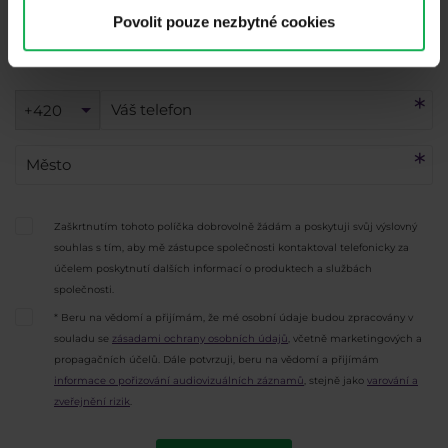
Povolit pouze nezbytné cookies
+420
Zaškrtnutím tohoto políčka dobrovolně žádám a poskytuji svůj výslovný
souhlas s tím, aby mě zástupce společnosti kontaktoval telefonicky za
účelem poskytnutí dalších informací o produktech a službách
společnosti.
* Beru na vědomí a přijímám, že mé osobní údaje budou zpracovány v
souladu se
zásadami ochrany osobních údajů
, včetně marketingových a
propagačních účelů. Dále potvrzuji, beru na vědomí a přijímám
informace o pořizování audiovizuálních záznamů
, stejně jako
varování a
zveřejnění rizik
.