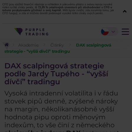
CFD jsou složité finanční nástroje a vzhledem k pákovému efektu s sebou nesou vysoké
riziko rychlé ztráty peněz.
U 72,05 % retailových investorů při obchodování s CFD u
tohoto poskytovatele přichází o svůj kapitál.
Měli byste zvážit, zda rozumíte tomu, jak
CFD fungují, a zda si můžete dovolit podstoupit vysoké riziko ztráty svých peněz.
Akademie
Články
DAX scalpingová
strategie - “vyšší dívčí” tradingu
DAX scalpingová strategie
podle Jardy Tupého - “vyšší
dívčí” tradingu
Vysoká intradenní volatilita i v řádu
stovek pipů denně, zvýšené nároky
na margin, několikanásobně vyšší
hodnota pipu oproti měnovým
indexům, to vše činí z německého