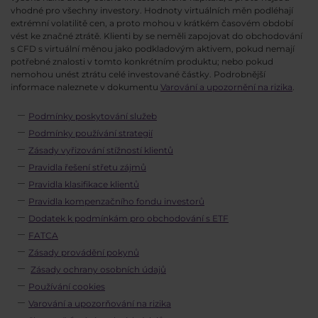
vhodné pro všechny investory. Hodnoty virtuálních měn podléhají
extrémní volatilitě cen, a proto mohou v krátkém časovém období
vést ke značné ztrátě. Klienti by se neměli zapojovat do obchodování
s CFD s virtuální měnou jako podkladovým aktivem, pokud nemají
potřebné znalosti v tomto konkrétním produktu; nebo pokud
nemohou unést ztrátu celé investované částky. Podrobnější
informace naleznete v dokumentu
Varování a upozornění na rizika
.
Podmínky poskytování služeb
Podmínky používání strategií
Zásady vyřizování stížností klientů
Pravidla řešení střetu zájmů
Pravidla klasifikace klientů
Pravidla kompenzačního fondu investorů
Dodatek k podmínkám pro obchodování s ETF
FATCA
Zásady provádění pokynů
Zásady ochrany osobních údajů
Používání cookies
Varování a upozorňování na rizika