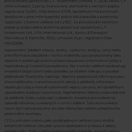
provozovaná společností L.F. Investment Limited, 11, Louki Akrita, CY-
4044 Limassol, Cyprus, licencovaný obchodník s cennými papíry,
regulovaný CySEC, číslo licence 271/15. Společnost má povinnost
dodržovat v plné míře kyperský právní řád a pravidla a podmínky
vyplývající z licence udělené od CySEC. Za procesování karetních
plateb je zodpovědná dceřinná společnost společnosti L.F.
Investment Ltd., LFA International Ltd., Aiolou & Panagioti
Diomidous 9, Katholiki, 3020, Limassol, Kypr, registrační číslo:
HE422638.
Upozornění: Jakékoli názory, zprávy, výzkumy, analýzy, ceny nebo
jiné informace obsažené v tomto materiálu jsou poskytovány jako
obecná marketingová komunikace pouze pro informativní účely a
nepředstavují investiční poradenství. Nic v tomto sdělení neobsahuje
investiční doporučení nebo pobídku za účelem nákupu a prodeje
jakéhokoliv finančního nástroje. Všechny poskytnuté informace jsou
shromažďovány z renomovaných zdrojů a jakékoliv informace
obsahující údaj o minulé výkonnosti nejsou zárukou ani spolehlivým
ukazatelem budoucí výkonnosti. Nepřebíráme žádnou odpovědnost
za jakékoliv ztráty vyplývající z jakékoliv investice provedené na
základě informací uvedených v tomto sdělení. Tato komunikace
nesmí být reprodukována ani dále šířena bez našeho předchozího
písemného souhlasu.
CFD s virtuální měnou jako podkladovým aktivem jsou složité,
extrémně rizikové, obvykle vysoce spekulativní a nesou s sebou
vysoké riziko ztráty celého investovaného kapitálu, a proto nejsou