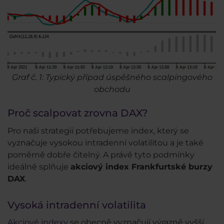
Graf č. 1: Typický případ úspěšného scalpingového
obchodu
Proč scalpovat zrovna DAX?
Pro naši strategii potřebujeme index, který se
vyznačuje vysokou intradenní volatilitou a je také
poměrně dobře čitelný. A právě tyto podmínky
ideálně splňuje
akciový index Frankfurtské burzy
DAX
.
Vysoká intradenní volatilita
Akciové indexy
se obecně vyznačují výrazně vyšší