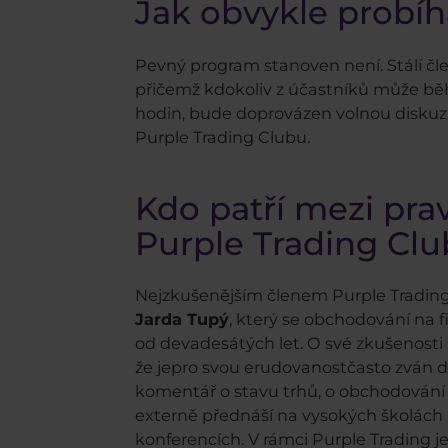
Jak obvykle probíh
Pevný program stanoven není. Stálí čl
přičemž kdokoliv z účastníků může bě
hodin, bude doprovázen volnou diskuzí, 
Purple Trading Clubu.
Kdo patří mezi pra
Purple Trading Cl
Nejzkušenějším členem Purple Tradin
Jarda Tupý
, který se obchodování na f
od devadesátých let. O své zkušenosti 
že jepro svou erudovanostčasto zván d
komentář o stavu trhů, o obchodování 
externě přednáší na vysokých školách
konferencích. V rámci Purple Trading 