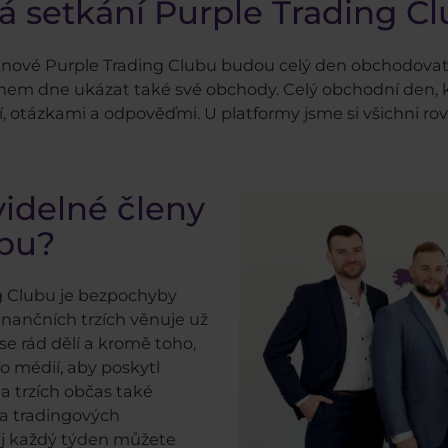
á setkání Purple Trading C
enové Purple Trading Clubu budou celý den obchodovat 
hem dne ukázat také své obchody. Celý obchodní den, k
otázkami a odpověďmi. U platformy jsme si všichni rovni,
videlné členy
ubu?
g Clubu je bezpochyby
inančních trzích věnuje už
se rád dělí a kromě toho,
o médií, aby poskytl
a trzích občas také
 a tradingových
jej každý týden můžete