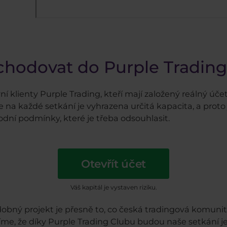
bchodovat do Purple Tradin
í klienty Purple Trading, kteří mají založený reálný účet
e na každé setkání je vyhrazena určitá kapacita, a pro
odní podmínky, které je třeba odsouhlasit.
Otevřít účet
Váš kapitál je vystaven riziku.
dobný projekt je přesně to, co česká tradingová komunit
íme, že díky Purple Trading Clubu budou naše setkání ješ