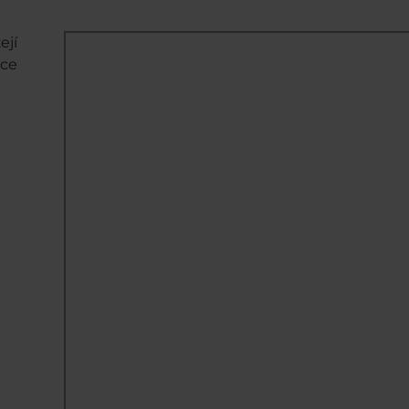
ejí
pce