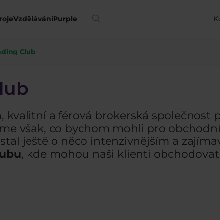
roje
Vzdělávání
Purple
K
ading Club
lub
á, kvalitní a férová brokerská společnost 
sme však, co bychom mohli pro obchodník
stal ještě o něco intenzivnějším a zajíma
lubu
, kde mohou naši klienti obchodovat