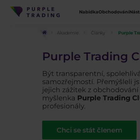
Nabídka
Obchodování
Nást
Akademie
Články
Purple Tr
Purple Trading C
Být transparentní, spolehliv
samozřejmostí. Přemýšleli j
jejich zážitek z obchodování 
myšlenka
Purple Trading C
profesionály.
Chci se stát členem