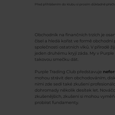
Před přihlášením do klubu si prosím důkladně přeč
Obchodník na finančních trzích je osam
čísel a hledá kořist ve formě obchodní p
společnosti ostatních vlků. V přírodě ži
jeden druhému kryjí záda. My v Purple
takovou smečku dát.
Purple Trading Club představuje
nefor
mohou strávit den obchodováním, disku
nimi zde sedí také zkušení profesionál
dohromady několik desítek let. Nováčci
zkušenějších, zkušení si mohou vyměňov
probírat fundamenty.