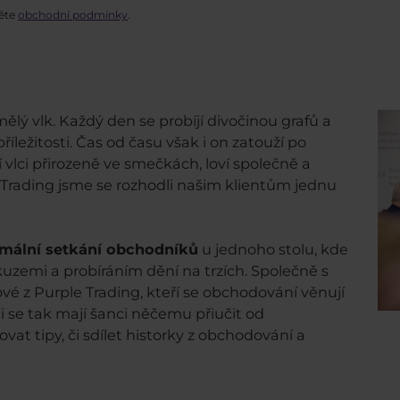
těte
obchodní podmínky
.
ělý vlk. Každý den se probíjí divočinou grafů a
říležitosti. Čas od času však i on zatouží po
jí vlci přirozeně ve smečkách, loví společně a
 Trading jsme se rozhodli našim klientům jednu
mální setkání obchodníků
u jednoho stolu, kde
zemi a probíráním dění na trzích. Společně s
ové z Purple Trading, kteří se obchodování věnují
 se tak mají šanci něčemu přiučit od
at tipy, či sdílet historky z obchodování a