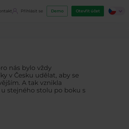
ontakt
Přihlásit se
Demo
Otevřít účet
pro nás bylo vždy
y v Česku udělat, aby se
vějším. A tak vznikla
 u stejného stolu po boku s