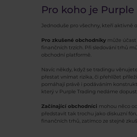
Pro koho je Purple
Jednoduše pro všechny, kteří aktivně o
Pro zkušené obchodníky
může účast v
finančních trzích. Při sledování trhů m
obchodní platformě.
Navíc někdy, když se tradingu věnujet
přestat vnímat rizika, či přehlížet příl
pomáhají právě i podáváním konstrukti
který v Purple Trading nedáme dopusti
Začínající obchodníci
mohou něco odk
představit tak trochu jako diskuzní f
finančních trhů, zatímco ze stejně zku