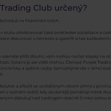
 Trading Club určený?
bchodují na finančních trzích.
 klubu představovat také prostředek socializace a cesta,
ůžete diskutovat o čemkoliv a zpestřit si tak každodenn
e osaměle příliš dlouho, vám mohou narůst klapky na o
ežitosti. Ostatní je ale vidět mohou. Členové Purple Tradin
vní kritiky a zpětné vazby. Samozřejmě vše v rámci sluš
t.
oukat a přiučit se osvědčeným věcem přímo z první ruk
órum v reálném světě, kdy zkušenější pomáhají méně zku
šenými diskutují nad tradingem obecně či mezi sebou sd