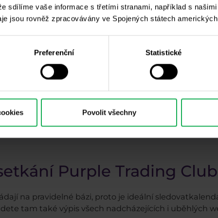
 že sdílíme vaše informace s třetími stranami, například s našim
Pravidelný spolumoderátor Fundamentů s Jardou Tup
je jsou rovněž zpracovávány ve Spojených státech amerických
Jak využít psychologii v tradingu
Preferenční
Statistické
Volatilní trhy a jak je obchodovat
cookies
Povolit všechny
Proč obchodovat EURUSD
 setkání Purple Trading Club
dají na pravidelné bázi, proto je ideální sledovatkalen
jdete tam také výpis všech nadcházejících i uběhlých w