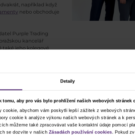
dvakrát, například když
ndamenty
nebo obchoduje
atel Purple Trading
 pražskou kancelář
ě také jeho kolegové
eban. Ty všechny můžete
 Pokud vás zajímá, jakým
 vybrali jsme pro vás
nich.
Detaily
ÍVEJTE SE, JAK OBCHODUJÍ ČLENOVÉ PURPLE TRADING C
 tomu, aby pro vás bylo prohlížení našich webových stránek c
cookie, abychom vám poskytli lepší zážitek z webových stráne
ubory cookie k analýze výkonu našich webových stránek a k pers
Záznam z Trading Room DAX
ncích můžeme také zpracovávat vaše kontaktní údaje pomocí pla
ch se dozvíte v našich
Zásadách používání cookies
. Pokud zv