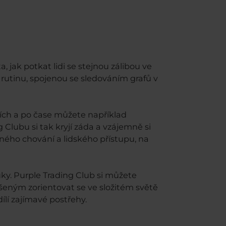
 jak potkat lidi se stejnou zálibou ve
í rutinu, spojenou se sledováním grafů v
čích a po čase můžete například
g Clubu si tak kryjí záda a vzájemně si
ného chování a lidského přístupu, na
y. Purple Trading Club si můžete
šeným zorientovat se ve složitém světě
ílí zajímavé postřehy.