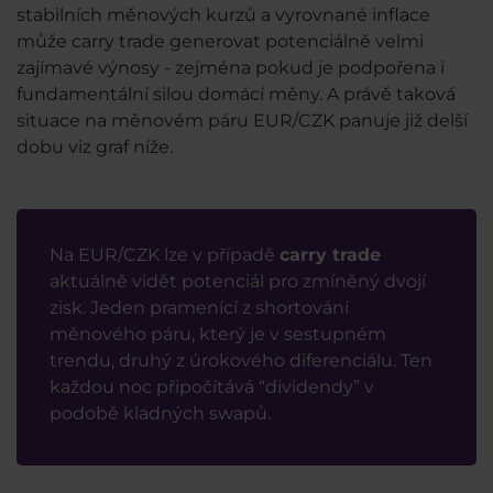
stabilních měnových kurzů a vyrovnané inflace
může carry trade generovat potenciálně velmi
zajímavé výnosy - zejména pokud je podpořena i
fundamentální silou domácí měny. A právě taková
situace na měnovém páru EUR/CZK panuje již delší
dobu viz graf níže.
Na EUR/CZK lze v případě
carry trade
aktuálně vidět potenciál pro zmíněný dvojí
zisk. Jeden pramenící z shortování
měnového páru, který je v sestupném
trendu, druhý z úrokového diferenciálu. Ten
každou noc připočítává “dividendy” v
podobě kladných swapů.