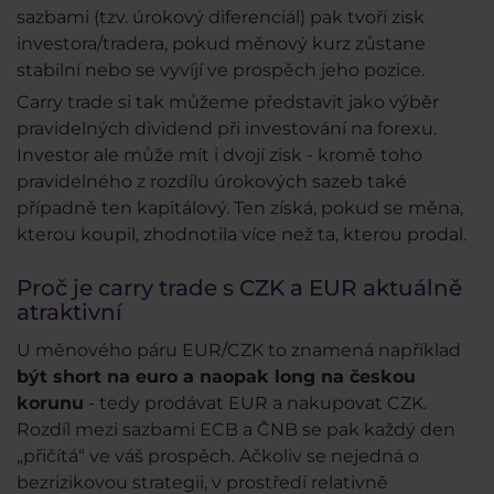
sazbami (tzv. úrokový diferenciál) pak tvoří zisk
investora/tradera, pokud měnový kurz zůstane
stabilní nebo se vyvíjí ve prospěch jeho pozice.
Carry trade si tak můžeme představit jako výběr
pravidelných dividend při investování na forexu.
Investor ale může mít i dvojí zisk - kromě toho
pravidelného z rozdílu úrokových sazeb také
případně ten kapitálový. Ten získá, pokud se měna,
kterou koupil, zhodnotila více než ta, kterou prodal.
Proč je carry trade s CZK a EUR aktuálně
atraktivní
U měnového páru EUR/CZK to znamená například
být short na euro a naopak long na českou
korunu
- tedy prodávat EUR a nakupovat CZK.
Rozdíl mezi sazbami ECB a ČNB se pak každý den
„přičítá“ ve váš prospěch. Ačkoliv se nejedná o
bezrizikovou strategii, v prostředí relativně