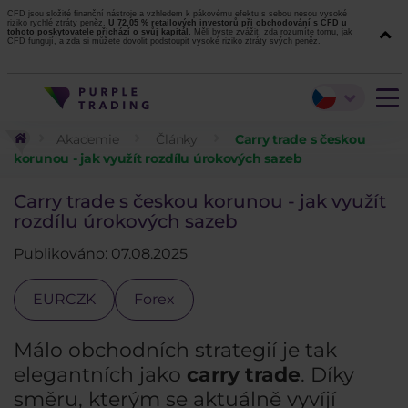
CFD jsou složité finanční nástroje a vzhledem k pákovému efektu s sebou nesou vysoké
riziko rychlé ztráty peněz.
U 72,05 % retailových investorů při obchodování s CFD u
tohoto poskytovatele přichází o svůj kapitál.
Měli byste zvážit, zda rozumíte tomu, jak
CFD fungují, a zda si můžete dovolit podstoupit vysoké riziko ztráty svých peněz.
Akademie
Články
Carry trade s českou
korunou - jak využít rozdílu úrokových sazeb
Carry trade s českou korunou - jak využít
rozdílu úrokových sazeb
Publikováno: 07.08.2025
EURCZK
Forex
Málo obchodních strategií je tak
elegantních jako
carry trade
. Díky
směru, kterým se aktuálně vyvíjí