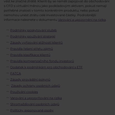
vést ke značné ztrátě. Klienti by se neměli zapojovat do obchodování
s CFD s virtuální měnou jako podkladovým aktivem, pokud nemají
potřebné znalosti v tomto konkrétním produktu; nebo pokud
nemohou unést ztrátu celé investované částky. Podrobnější
informace naleznete v dokumentu
Varování a upozornění na rizika
.
Podmínky poskytování služeb
Podmínky používání strategií
Zásady vyřizování stížností klientů
Pravidla řešení střetu zájmů
Pravidla klasifikace klientů
Pravidla kompenzačního fondu investorů
Dodatek k podmínkám pro obchodování s ETF
FATCA
Zásady provádění pokynů
Zásady ochrany osobních údajů
Používání cookies
Varování a upozorňování na rizika
Shromažďování osobních údajů
Politicky exponované osoby