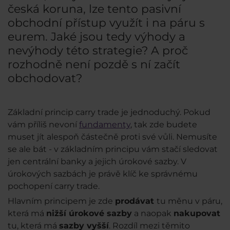
česká koruna, lze tento pasivní
obchodní přístup využít i na páru s
eurem. Jaké jsou tedy výhody a
nevýhody této strategie? A proč
rozhodně není pozdě s ní začít
obchodovat?
Základní princip carry trade je jednoduchý. Pokud
vám příliš nevoní
fundamenty
, tak zde budete
muset jít alespoň částečně proti své vůli. Nemusíte
se ale bát - v základním principu vám stačí sledovat
jen centrální banky a jejich úrokové sazby. V
úrokových sazbách je právě klíč ke správnému
pochopení carry trade.
Hlavním principem je zde
prodávat
tu měnu v páru,
která má
nižší úrokové sazby
a naopak
nakupovat
tu, která má
sazby vyšší
. Rozdíl mezi těmito