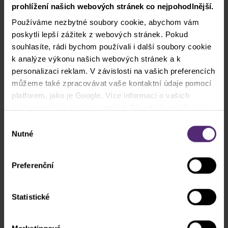
při náhlém odlivu rizikového apetitu investorů
.
prohlížení našich webových stránek co nejpohodlnější.
Pokud se trhy zaleknou a začnou přesouvat kapitál
Používáme nezbytné soubory cookie, abychom vám
do „bezpečných přístavů“ jako je švýcarský frank
poskytli lepší zážitek z webových stránek. Pokud
nebo americký dolar, mohou být měny jako CZK
souhlasíte, rádi bychom používali i další soubory cookie
náhle pod tlakem. Koruna sice v posledních
k analýze výkonu našich webových stránek a k
měsících ukazuje až překvapivou odolnost, ale v
personalizaci reklam. V závislosti na vašich preferencích
případě podobné situace jako nastala po konfliktu
můžeme také zpracovávat vaše kontaktní údaje pomocí
na Ukrajině může koruna výrazně oslabit.
platforem, jako je Google. Více informací o vašich
možnostech se dozvíte v našich
Zásadách používání
cookies
. Pokud zvolíte možnost „Povolit vše“, přijímáte
Výběr
a souhlasíte s tím, že sdílíme vaše informace s třetími
Nutné
souhlasu
stranami, například s našimi marketingovými partnery. To
může znamenat, že vaše údaje jsou rovněž
Preferenční
zpracovávány ve Spojených státech amerických.
Statistické