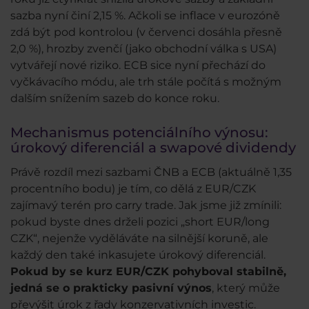
sazba nyní činí 2,15 %. Ačkoli se inflace v eurozóně
zdá být pod kontrolou (v červenci dosáhla přesně
2,0 %), hrozby zvenčí (jako obchodní válka s USA)
vytvářejí nové riziko. ECB sice nyní přechází do
vyčkávacího módu, ale trh stále počítá s možným
dalším snížením sazeb do konce roku.
Mechanismus potenciálního výnosu:
úrokový diferenciál a swapové dividendy
Právě rozdíl mezi sazbami ČNB a ECB (aktuálně 1,35
procentního bodu) je tím, co dělá z EUR/CZK
zajímavý terén pro carry trade. Jak jsme již zmínili:
pokud byste dnes drželi pozici „short EUR/long
CZK“, nejenže vyděláváte na silnější koruně, ale
každý den také inkasujete úrokový diferenciál.
Pokud by se kurz EUR/CZK pohyboval stabilně,
jedná se o prakticky pasivní výnos
, který může
převýšit úrok z řady konzervativních investic.