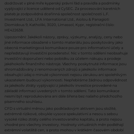
dodržovat v plné míře kyperský právní řád a pravidla a podmínky
vyplývající z licence udělené od CySEC. Za procesování karetních
plateb je zodpovědná dceřinná společnost společnosti L.F.
Investment Ltd., LFA International Ltd., Aiolou & Panagioti
Diomidous 9, Katholiki, 3020, Limassol, Kypr, registrační číslo:
HE422638.
Upozornění: Jakékoli názory, zprávy, výzkumy, analýzy, ceny nebo
jiné informace obsažené v tomto materiálu jsou poskytovány jako
obecná marketingová komunikace pouze pro informativní účely a
nepředstavují investiční poradenství. Nic v tomto sdělení neobsahuje
investiční doporučení nebo pobídku za účelem nákupu a prodeje
jakéhokoliv finančního nástroje. Všechny poskytnuté informace jsou
shromažďovány z renomovaných zdrojů a jakékoliv informace
obsahující údaj o minulé výkonnosti nejsou zárukou ani spolehlivým
ukazatelem budoucí výkonnosti. Nepřebíráme žádnou odpovědnost
za jakékoliv ztráty vyplývající z jakékoliv investice provedené na
základě informací uvedených v tomto sdělení. Tato komunikace
nesmí být reprodukována ani dále šířena bez našeho předchozího
písemného souhlasu.
CFD s virtuální měnou jako podkladovým aktivem jsou složité,
extrémně rizikové, obvykle vysoce spekulativní a nesou s sebou
vysoké riziko ztráty celého investovaného kapitálu, a proto nejsou
vhodné pro všechny investory. Hodnoty virtuálních měn podléhají
extrémní volatilitě cen, a proto mohou v krátkém časovém období