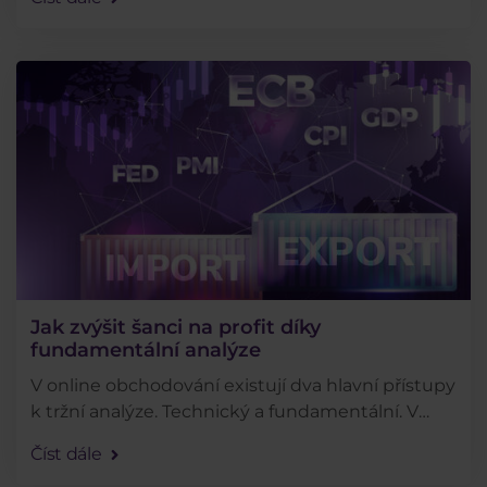
vysokou přesností předvídat. Každé oslabení
koruny či její . . .
Jak zvýšit šanci na profit díky
fundamentální analýze
V online obchodování existují dva hlavní přístupy
k tržní analýze. Technický a fundamentální. V
tomto článku se pokusíme vysvětlit
Číst dále
nejdůležitější aspekty fundamentální analýzy a