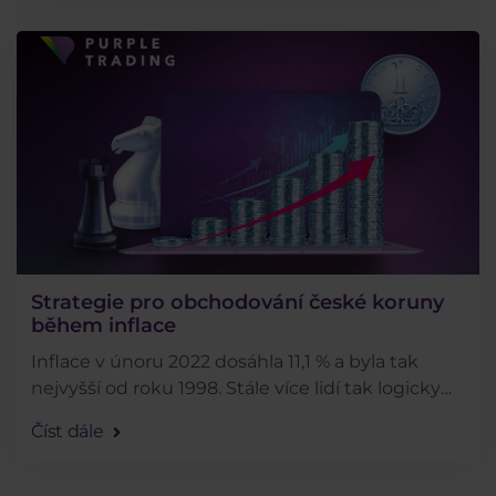
ukážeme si, kde . . .
Strategie pro obchodování české koruny
během inflace
Inflace v únoru 2022 dosáhla 11,1 % a byla tak
nejvyšší od roku 1998. Stále více lidí tak logicky
zajímá, jak před inflací ochránit své úspory. Dnes
Číst dále
si proto ukážeme strategii na obchodování . . .