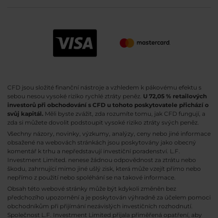
CFD jsou složité finanční nástroje a vzhledem k pákovému efektu s
sebou nesou vysoké riziko rychlé ztráty peněz.
U 72,05 % retailových
investorů při obchodování s CFD u tohoto poskytovatele přichází o
svůj kapitál.
Měli byste zvážit, zda rozumíte tomu, jak CFD fungují, a
zda si můžete dovolit podstoupit vysoké riziko ztráty svých peněz.
Všechny názory, novinky, výzkumy, analýzy, ceny nebo jiné informace
obsažené na webovách stránkách jsou poskytovány jako obecný
komentář k trhu a nepředstavují investiční poradenství. L.F.
Investment Limited. nenese žádnou odpovědnost za ztrátu nebo
škodu, zahrnující mimo jiné ušlý zisk, která může vzejít přímo nebo
nepřímo z použití nebo spoléhání se na takové informace.
Obsah této webové stránky může být kdykoli změněn bez
předchozího upozornění a je poskytován výhradně za účelem pomoci
obchodníkům při přijímání nezávislých investičních rozhodnutí.
Společnost L.F. Investment Limited přijala přiměřená opatření, aby