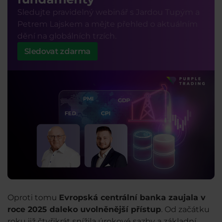
Sledujte pravidelný webinář s Jardou Tupým a
Petrem Lajskem a mějte přehled o aktuálním
dění na globálních trzích.
Sledovat zdarma
Oproti tomu
Evropská centrální banka zaujala v
roce 2025 daleko uvolněnější přístup
. Od začátku
roku již čtyřikrát snížila úrokové sazby a základní