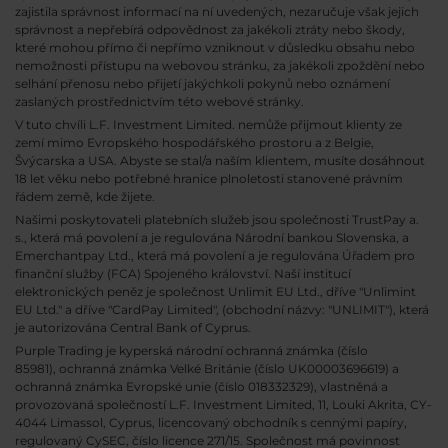
zajistila správnost informací na ní uvedených, nezaručuje však jejich
správnost a nepřebírá odpovědnost za jakékoli ztráty nebo škody,
které mohou přímo či nepřímo vzniknout v důsledku obsahu nebo
nemožnosti přístupu na webovou stránku, za jakékoli zpoždění nebo
selhání přenosu nebo přijetí jakýchkoli pokynů nebo oznámení
zaslaných prostřednictvím této webové stránky.
V tuto chvíli L.F. Investment Limited. nemůže přijmout klienty ze
zemí mimo Evropského hospodářského prostoru a z Belgie,
Švýcarska a USA. Abyste se stal/a naším klientem, musíte dosáhnout
18 let věku nebo potřebné hranice plnoletosti stanovené právním
řádem země, kde žijete.
Našimi poskytovateli platebních služeb jsou společnosti TrustPay a.
s., která má povolení a je regulována Národní bankou Slovenska, a
Emerchantpay Ltd., která má povolení a je regulována Úřadem pro
finanční služby (FCA) Spojeného království. Naší institucí
elektronických peněz je společnost Unlimit EU Ltd., dříve "Unlimint
EU Ltd." a dříve "CardPay Limited", (obchodní názvy: "UNLIMIT"), která
je autorizována Central Bank of Cyprus.
Purple Trading je kyperská národní
ochranná známka (číslo
85981), ochranná známka Velké Británie (číslo UK00003696619) a
ochranná známka Evropské unie (číslo 018332329), vlastněná a
provozovaná společností L.F. Investment Limited, 11, Louki Akrita, CY-
4044 Limassol, Cyprus, licencovaný obchodník s cennými papíry,
regulovaný CySEC, číslo licence 271/15. Společnost má povinnost