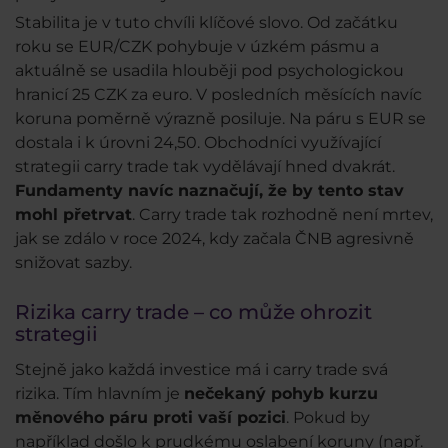
Stabilita je v tuto chvíli klíčové slovo. Od začátku
roku se EUR/CZK pohybuje v úzkém pásmu a
aktuálně se usadila hlouběji pod psychologickou
hranicí 25 CZK za euro. V posledních měsících navíc
koruna poměrně výrazně posiluje. Na páru s EUR se
dostala i k úrovni 24,50. Obchodníci využívající
strategii carry trade tak vydělávají hned dvakrát.
Fundamenty navíc naznačují, že by tento stav
mohl přetrvat
. Carry trade tak rozhodně není mrtev,
jak se zdálo v roce 2024, kdy začala ČNB agresivně
snižovat sazby.
Rizika carry trade – co může ohrozit
strategii
Stejně jako každá investice má i carry trade svá
rizika. Tím hlavním je
nečekaný pohyb kurzu
měnového páru proti vaší pozici
. Pokud by
například došlo k prudkému oslabení koruny (např.