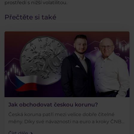
prostředí s nižší volatilitou.
Přečtěte si také
Jak obchodovat českou korunu?
Česká koruna patří mezi velice dobře čitelné
měny. Díky své návaznosti na euro a kroky ČNB
lze navíc každý výrazný pohyb s poměrně
Číst dále