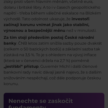
zisky proti všem hlavním měnám, včetně eura,
dolaru i britské libry. A to i v časech geopolitického
napětí - třeba během válečné eskalace na Blízkém
východě. Tato odolnost ukazuje, že
investoři
začínají korunu vnímat jinak jako stabilní,
výnosnou a bezpečnější měnu
než v minulosti.
Za tím stojí především postoj České národní
banky
. ČNB letos zatím snížila sazby pouze dvakrát
(celkem o 50 bazických bodů) a základní sazba tak
zůstává na 3,5 %. To je s ohledem na vývoj inflace
(která se v červenci držela na 2,7 %) poměrně
„jestřábí“ přístup
. Guvernér Michl i další členové
bankovní rady navíc dávají jasně najevo, že s dalším
snižováním nespěchají, což dále podporuje českou
korunu.
Nenechte se zaskočit
fundamenty