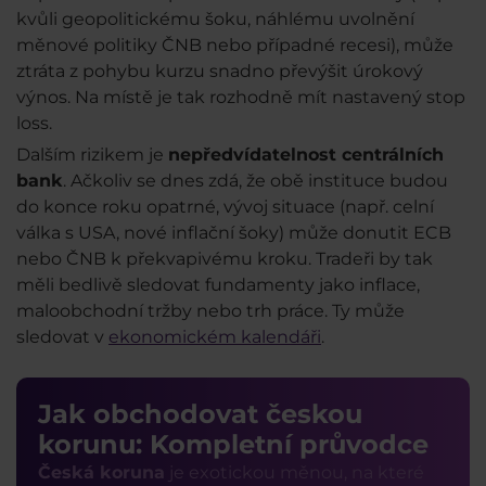
kvůli geopolitickému šoku, náhlému uvolnění
měnové politiky ČNB nebo případné recesi), může
ztráta z pohybu kurzu snadno převýšit úrokový
výnos. Na místě je tak rozhodně mít nastavený stop
loss.
Dalším rizikem je
nepředvídatelnost centrálních
bank
. Ačkoliv se dnes zdá, že obě instituce budou
do konce roku opatrné, vývoj situace (např. celní
válka s USA, nové inflační šoky) může donutit ECB
nebo ČNB k překvapivému kroku. Tradeři by tak
měli bedlivě sledovat fundamenty jako inflace,
maloobchodní tržby nebo trh práce. Ty může
sledovat v
ekonomickém kalendáři
.
Jak obchodovat českou
korunu: Kompletní průvodce
Česká koruna
je exotickou měnou, na které