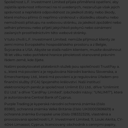
Společnost L.F. Investment Limited přijala přiměřená opatření, aby
zajistila správnost informací na ní uvedených, nezaručuje však jejich
správnost a nepřebírá odpovědnost za jakékoli ztráty nebo škody,
které mohou přímo či nepřímo vzniknout v důsledku obsahu nebo
nemožnosti přístupu na webovou stránku, za jakékoli zpoždění nebo
selhání přenosu nebo přijetí jakýchkoli pokynů nebo oznámení
zaslaných prostřednictvím této webové stránky.
V tuto chvíli L.F. Investment Limited. nemůže přijmout klienty ze
zemí mimo Evropského hospodářského prostoru a z Belgie,
Švýcarska a USA. Abyste se stal/a naším klientem, musíte dosáhnout
18 let věku nebo potřebné hranice plnoletosti stanovené právním
řádem země, kde žijete.
Našimi poskytovateli platebních služeb jsou společnosti TrustPay a.
s., která má povolení a je regulována Národní bankou Slovenska, a
Emerchantpay Ltd., která má povolení a je regulována Úřadem pro
finanční služby (FCA) Spojeného království. Naší institucí
elektronických peněz je společnost Unlimit EU Ltd., dříve "Unlimint
EU Ltd." a dříve "CardPay Limited", (obchodní názvy: "UNLIMIT"), která
je autorizována Central Bank of Cyprus.
Purple Trading je kyperská národní
ochranná známka (číslo
85981), ochranná známka Velké Británie (číslo UK00003696619) a
ochranná známka Evropské unie (číslo 018332329), vlastněná a
provozovaná společností L.F. Investment Limited, 11, Louki Akrita, CY-
4044 Limassol, Cyprus, licencovaný obchodník s cennými papíry,