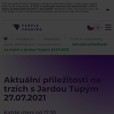
CFD jsou složité finanční nástroje a vzhledem k pákovému efektu s sebou nesou vysoké
riziko rychlé ztráty peněz.
U 72,05 % retailových investorů při obchodování s CFD u
tohoto poskytovatele přichází o svůj kapitál.
Měli byste zvážit, zda rozumíte tomu, jak
CFD fungují, a zda si můžete dovolit podstoupit vysoké riziko ztráty svých peněz.
Akademie
Webináře
Tržní Fundamenty -
jasně, přehledně a v souvislostech
Aktuální příležitosti
na trzích s Jardou Tupým 27.07.2021
Aktuální příležitosti na
trzích s Jardou Tupým
27.07.2021
Každé úterý od 17:30