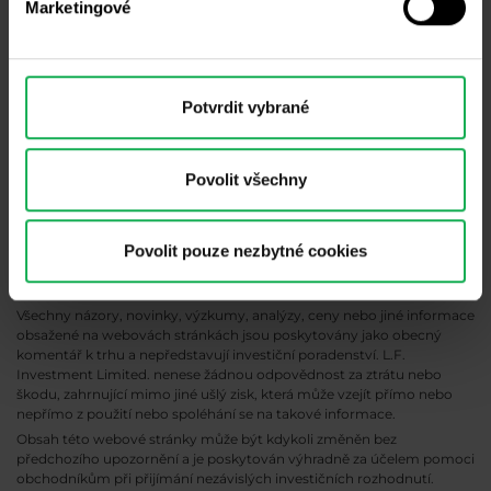
Marketingové
Potvrdit vybrané
Povolit všechny
CFD jsou složité finanční nástroje a vzhledem k pákovému efektu s
sebou nesou vysoké riziko rychlé ztráty peněz.
U 72,05 % retailových
Povolit pouze nezbytné cookies
investorů při obchodování s CFD u tohoto poskytovatele přichází o
svůj kapitál.
Měli byste zvážit, zda rozumíte tomu, jak CFD fungují, a
zda si můžete dovolit podstoupit vysoké riziko ztráty svých peněz.
Všechny názory, novinky, výzkumy, analýzy, ceny nebo jiné informace
obsažené na webovách stránkách jsou poskytovány jako obecný
komentář k trhu a nepředstavují investiční poradenství. L.F.
Investment Limited. nenese žádnou odpovědnost za ztrátu nebo
škodu, zahrnující mimo jiné ušlý zisk, která může vzejít přímo nebo
nepřímo z použití nebo spoléhání se na takové informace.
Obsah této webové stránky může být kdykoli změněn bez
předchozího upozornění a je poskytován výhradně za účelem pomoci
obchodníkům při přijímání nezávislých investičních rozhodnutí.