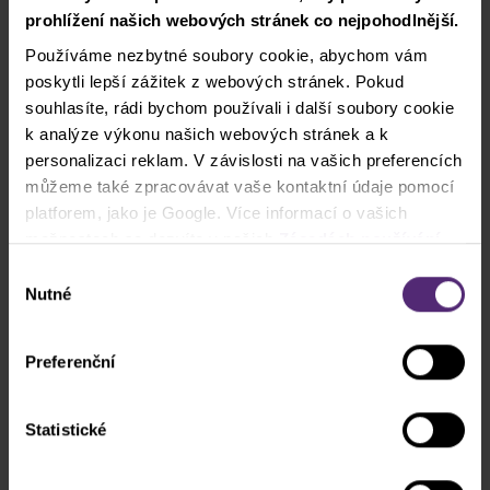
prohlížení našich webových stránek co nejpohodlnější.
Trading Room webináře
Používáme nezbytné soubory cookie, abychom vám
poskytli lepší zážitek z webových stránek. Pokud
Indexy
souhlasíte, rádi bychom používali i další soubory cookie
k analýze výkonu našich webových stránek a k
FAQ
personalizaci reklam. V závislosti na vašich preferencích
můžeme také zpracovávat vaše kontaktní údaje pomocí
Akcie
platforem, jako je Google. Více informací o vašich
možnostech se dozvíte v našich
Zásadách používání
Obchodní platformy
cookies
. Pokud zvolíte možnost „Povolit vše“, přijímáte
Výběr
a souhlasíte s tím, že sdílíme vaše informace s třetími
Nutné
souhlasu
Komodity
stranami, například s našimi marketingovými partnery. To
může znamenat, že vaše údaje jsou rovněž
Preferenční
Kontakt
zpracovávány ve Spojených státech amerických.
Pro novináře
Statistické
Clash páry