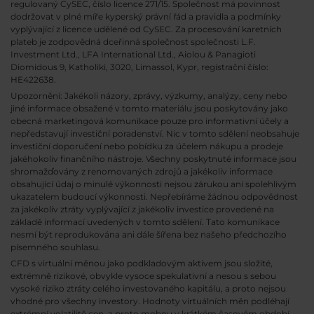
regulovaný CySEC, číslo licence 271/15. Společnost má povinnost
dodržovat v plné míře kyperský právní řád a pravidla a podmínky
vyplývající z licence udělené od CySEC. Za procesování karetních
plateb je zodpovědná dceřinná společnost společnosti L.F.
Investment Ltd., LFA International Ltd., Aiolou & Panagioti
Diomidous 9, Katholiki, 3020, Limassol, Kypr, registrační číslo:
HE422638.
Upozornění: Jakékoli názory, zprávy, výzkumy, analýzy, ceny nebo
jiné informace obsažené v tomto materiálu jsou poskytovány jako
obecná marketingová komunikace pouze pro informativní účely a
nepředstavují investiční poradenství. Nic v tomto sdělení neobsahuje
investiční doporučení nebo pobídku za účelem nákupu a prodeje
jakéhokoliv finančního nástroje. Všechny poskytnuté informace jsou
shromažďovány z renomovaných zdrojů a jakékoliv informace
obsahující údaj o minulé výkonnosti nejsou zárukou ani spolehlivým
ukazatelem budoucí výkonnosti. Nepřebíráme žádnou odpovědnost
za jakékoliv ztráty vyplývající z jakékoliv investice provedené na
základě informací uvedených v tomto sdělení. Tato komunikace
nesmí být reprodukována ani dále šířena bez našeho předchozího
písemného souhlasu.
CFD s virtuální měnou jako podkladovým aktivem jsou složité,
extrémně rizikové, obvykle vysoce spekulativní a nesou s sebou
vysoké riziko ztráty celého investovaného kapitálu, a proto nejsou
vhodné pro všechny investory. Hodnoty virtuálních měn podléhají
extrémní volatilitě cen, a proto mohou v krátkém časovém období