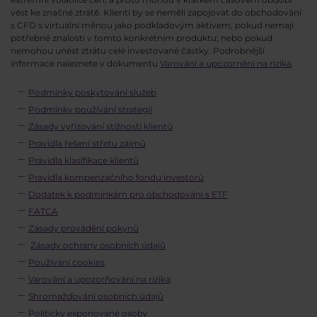
vést ke značné ztrátě. Klienti by se neměli zapojovat do obchodování
s CFD s virtuální měnou jako podkladovým aktivem, pokud nemají
potřebné znalosti v tomto konkrétním produktu; nebo pokud
nemohou unést ztrátu celé investované částky. Podrobnější
informace naleznete v dokumentu
Varování a upozornění na rizika
.
Podmínky poskytování služeb
Podmínky používání strategií
Zásady vyřizování stížností klientů
Pravidla řešení střetu zájmů
Pravidla klasifikace klientů
Pravidla kompenzačního fondu investorů
Dodatek k podmínkám pro obchodování s ETF
FATCA
Zásady provádění pokynů
Zásady ochrany osobních údajů
Používání cookies
Varování a upozorňování na rizika
Shromažďování osobních údajů
Politicky exponované osoby