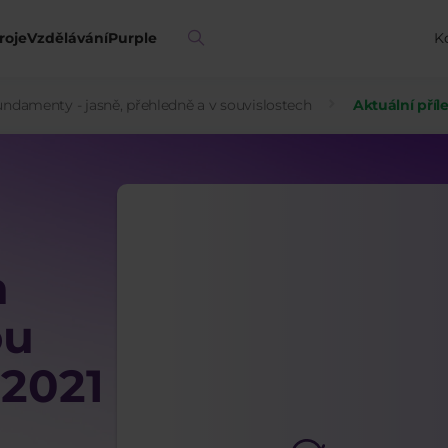
roje
Vzdělávání
Purple
K
undamenty - jasně, přehledně a v souvislostech
Aktuální příl
a
ou
2021