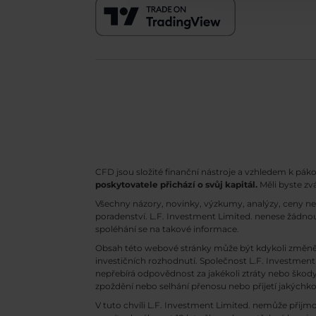
CFD jsou složité finanční nástroje a vzhledem k pák
poskytovatele přichází o svůj kapitál.
Měli byste zv
Všechny názory, novinky, výzkumy, analýzy, ceny n
poradenství. L.F. Investment Limited. nenese žádnou
spoléhání se na takové informace.
Obsah této webové stránky může být kdykoli změně
investičních rozhodnutí. Společnost L.F. Investment 
nepřebírá odpovědnost za jakékoli ztráty nebo ško
zpoždění nebo selhání přenosu nebo přijetí jakých
V tuto chvíli L.F. Investment Limited. nemůže přijm