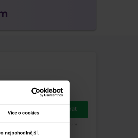
am
Odebírat
Více o cookies
ých a propagačních účelů. Dále potvrzuji, beru na
o nejpohodlnější.