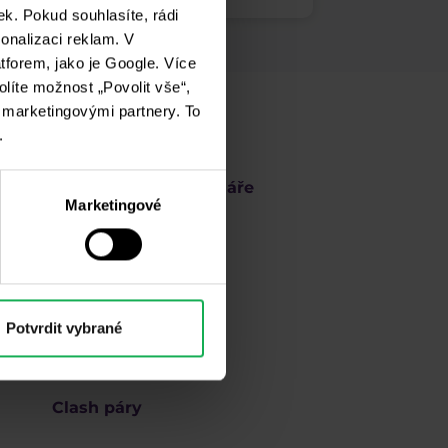
k. Pokud souhlasíte, rádi
onalizaci reklam. V
tforem, jako je Google. Více
olíte možnost „Povolit vše“,
i marketingovými partnery. To
Akademie
.
Trading Room webináře
Marketingové
FAQ
Obchodní platformy
Potvrdit vybrané
Kontakt
Clash páry