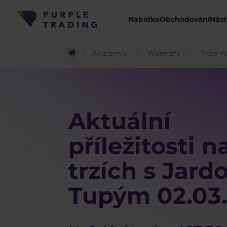
Nabídka
Obchodování
Nást
Akademie
Webináře
Tržní F
Aktuální
příležitosti n
trzích s Jard
Tupým 02.03.