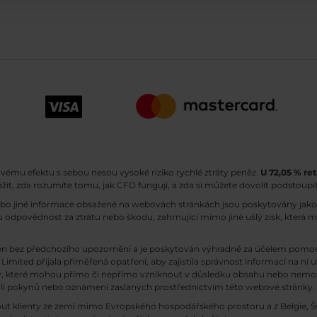
ovému efektu s sebou nesou vysoké riziko rychlé ztráty peněz.
U 72,05 % ret
ážit, zda rozumíte tomu, jak CFD fungují, a zda si můžete dovolit podstoupit
ebo jiné informace obsažené na webovách stránkách jsou poskytovány jako 
 odpovědnost za ztrátu nebo škodu, zahrnující mimo jiné ušlý zisk, která 
n bez předchozího upozornění a je poskytován výhradně za účelem pomoci
Limited přijala přiměřená opatření, aby zajistila správnost informací na ní 
dy, které mohou přímo či nepřímo vzniknout v důsledku obsahu nebo nemožn
koli pokynů nebo oznámení zaslaných prostřednictvím této webové stránky.
out klienty ze zemí mimo Evropského hospodářského prostoru a z Belgie, Šv