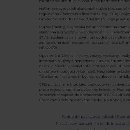
musíte dosáhnout 18 let věku nebo potřebné hranice
Našimi poskytovateli platebních služeb jsou společn
regulována Úřadem pro finanční služby (FCA) Spojenéh
Limited", (obchodní názvy: "UNLIMIT"), která je auto
Purple Trading je kyperská národní
ochranná známka 
vlastněná a provozovaná společností L.F. Investment
271/15. Společnost má povinnost dodržovat v plné mí
zodpovědná dceřinná společnost společnosti L.F. Inve
HE422638.
Upozornění: Jakékoli názory, zprávy, výzkumy, ana
informativní účely a nepředstavují investiční porad
nástroje. Všechny poskytnuté informace jsou shrom
ukazatelem budoucí výkonnosti. Nepřebíráme žádnou 
Tato komunikace nesmí být reprodukována ani dále
CFD s virtuální měnou jako podkladovým aktivem jsou
proto nejsou vhodné pro všechny investory. Hodnoty
se neměli zapojovat do obchodování s CFD s virtu
unést ztrátu celé investované částky. Podrobnější
Podmínky poskytování služeb
Podmínk
Pravidla kompenzačního fondu investorů