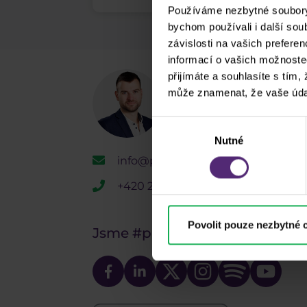
Používáme nezbytné soubory 
bychom používali i další so
závislosti na vašich prefere
informací o vašich možnoste
přijímáte a souhlasíte s tím,
Potřebujete p
může znamenat, že vaše úda
Jsme tu pro vás
Výběr
Nutné
souhlasu
info@purple-trading.com
+420 228 884 711
Po - Pá, 8-16h (CET)
Povolit pouze nezbytné 
Jsme
#purpletrading