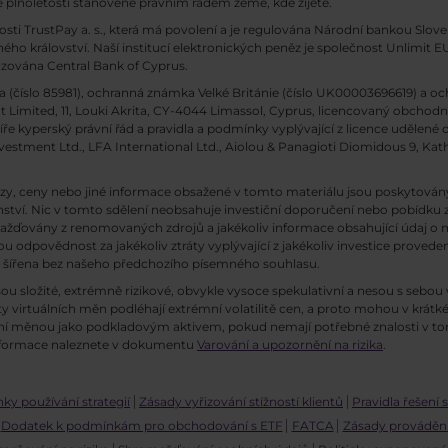
 plnoletosti stanovené právním řádem země, kde žijete.
osti TrustPay a. s., která má povolení a je regulována Národní bankou Slov
o království. Naší institucí elektronických peněz je společnost Unlimit EU 
rizována Central Bank of Cyprus.
(číslo 85981), ochranná známka Velké Británie (číslo UK00003696619) a oc
 Limited, 11, Louki Akrita, CY-4044 Limassol, Cyprus, licencovaný obchodn
ře kyperský právní řád a pravidla a podmínky vyplývající z licence udělené 
stment Ltd., LFA International Ltd., Aiolou & Panagioti Diomidous 9, Katholi
lýzy, ceny nebo jiné informace obsažené v tomto materiálu jsou poskyto
enství. Nic v tomto sdělení neobsahuje investiční doporučení nebo pobídku
ažďovány z renomovaných zdrojů a jakékoliv informace obsahující údaj o 
odpovědnost za jakékoliv ztráty vyplývající z jakékoliv investice provede
 šířena bez našeho předchozího písemného souhlasu.
 složité, extrémně rizikové, obvykle vysoce spekulativní a nesou s sebou v
 virtuálních měn podléhají extrémní volatilitě cen, a proto mohou v krátk
ální měnou jako podkladovým aktivem, pokud nemají potřebné znalosti v
 informace naleznete v dokumentu
Varování a upozornění na rizika
.
y používání strategií
Zásady vyřizování stížností klientů
Pravidla řešení 
Dodatek k podmínkám pro obchodování s ETF
FATCA
Zásady prováděn