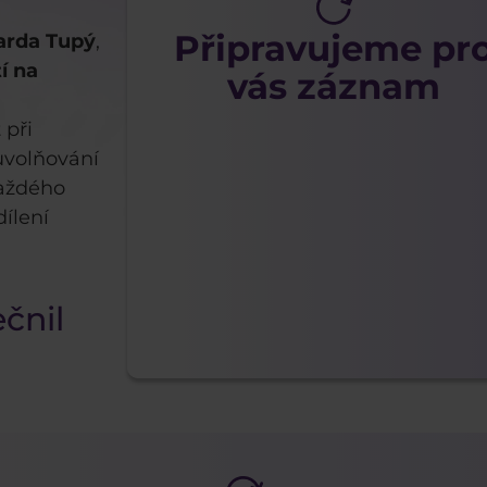
Připravujeme pr
arda Tupý
,
í na
vás záznam
 při
uvolňování
každého
dílení
čnil