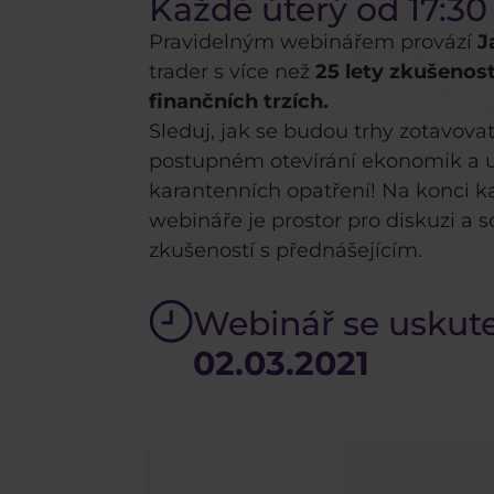
Každé úterý od 17:30
Pravidelným webinářem provází
J
trader s více než
25 lety zkušenost
finančních trzích.
Sleduj, jak se budou trhy zotavovat
postupném otevírání ekonomik a 
karantenních opatření! Na konci 
webináře je prostor pro diskuzi a s
zkušeností s přednášejícím.
Webinář se uskute
02.03.2021