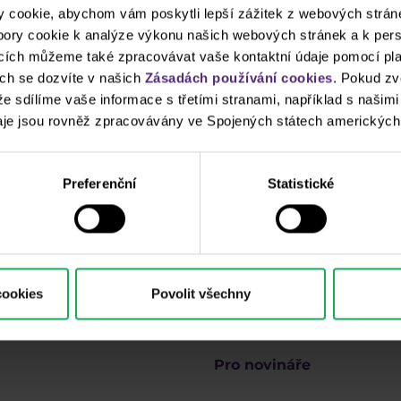
cookie, abychom vám poskytli lepší zážitek z webových stráne
ubory cookie k analýze výkonu našich webových stránek a k pers
ncích můžeme také zpracovávat vaše kontaktní údaje pomocí pla
ch se dozvíte v našich
Zásadách používání cookies
. Pokud zv
 že sdílíme vaše informace s třetími stranami, například s našim
Proč Purple
oradit?
je jsou rovněž zpracovávány ve Spojených státech amerických
Forex
Preferenční
Statistické
Indexy
Akcie
cookies
Povolit všechny
Komodity
Pro novináře