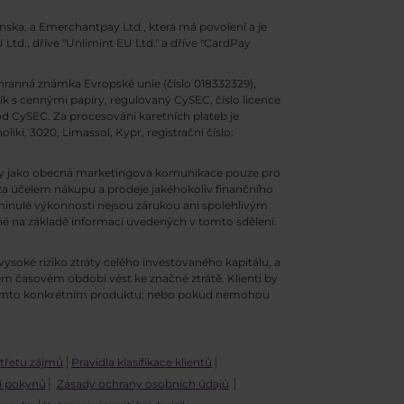
enska, a Emerchantpay Ltd., která má povolení a je
Ltd., dříve "Unlimint EU Ltd." a dříve "CardPay
hranná známka Evropské unie (číslo 018332329),
ík s cennými papíry, regulovaný CySEC, číslo licence
od CySEC. Za procesování karetních plateb je
ki, 3020, Limassol, Kypr, registrační číslo:
vány jako obecná marketingová komunikace pouze pro
 za účelem nákupu a prodeje jakéhokoliv finančního
minulé výkonnosti nejsou zárukou ani spolehlivým
né na základě informací uvedených v tomto sdělení.
ysoké riziko ztráty celého investovaného kapitálu, a
ém časovém období vést ke značné ztrátě. Klienti by
 tomto konkrétním produktu; nebo pokud nemohou
střetu zájmů
Pravidla klasifikace klientů
í pokynů
Zásady ochrany osobních údajů