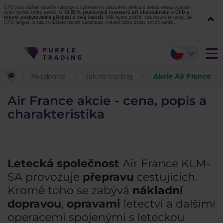
CFD jsou složité finanční nástroje a vzhledem k pákovému efektu s sebou nesou vysoké
riziko rychlé ztráty peněz.
U 72,05 % retailových investorů při obchodování s CFD u
tohoto poskytovatele přichází o svůj kapitál.
Měli byste zvážit, zda rozumíte tomu, jak
CFD fungují, a zda si můžete dovolit podstoupit vysoké riziko ztráty svých peněz.
Akademie
Jak na trading
Akcie Air France
Air France akcie - cena, popis a
charakteristika
Letecká společnost
Air France KLM-
SA provozuje
přepravu
cestujících.
Kromě toho se zabývá
nákladní
dopravou
,
opravami
letectví a dalšími
operacemi spojenými s leteckou