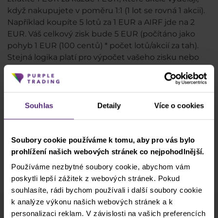
když nakupujete v poměru 1:1 (1 lot se rovná 1 akcii).
Například koupíte 5 lotů za 1 EUR a AIRF jde na 2
EUR. Váš celkový zisk bude 5 EUR (počítáno jako
pohyb 1 EUR (100 centů) * počet lotů/akcií za tah).
Stejná logika platí pro výpočet vašeho zisku nebo
ztráty při vstupu do krátké pozice.
Mějte na paměti, že
AIRF je kotováno v eurech
,
takže pokud je váš účet v USD nebo jiné měně, váš
Souhlas
Detaily
Více o cookies
zisk nebo ztráta musí být převedeny na USD podle
aktuálního směnného kurzu.
Můžete obchodovat za aktuální tržní cenu (tržní
Soubory cookie používáme k tomu, aby pro vás bylo
provedení) nebo využít čekající příkazy (limit a stop
prohlížení našich webových stránek co nejpohodlnější.
příkazy). Nyní můžete zahájit obchod bez příkazů
stop-loss a take-profit a přidat je později.
Používáme nezbytné soubory cookie, abychom vám
poskytli lepší zážitek z webových stránek. Pokud
souhlasíte, rádi bychom používali i další soubory cookie
k analýze výkonu našich webových stránek a k
personalizaci reklam. V závislosti na vašich preferencích