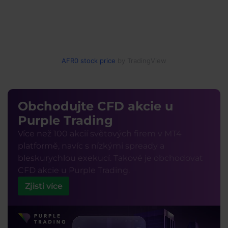
AFR0 stock price
by TradingView
Obchodujte CFD akcie u
Purple Trading
Více než 100 akcií světových firem v MT4
platformě, navíc s nízkými spready a
bleskurychlou exekucí. Takové je obchodovat
CFD akcie u Purple Trading.
Zjisti více