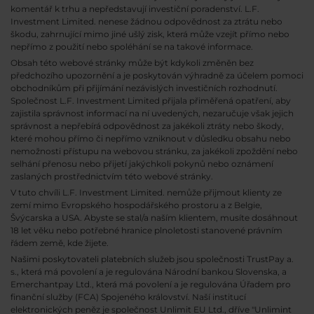
komentář k trhu a nepředstavují investiční poradenství. L.F.
Investment Limited. nenese žádnou odpovědnost za ztrátu nebo
škodu, zahrnující mimo jiné ušlý zisk, která může vzejít přímo nebo
nepřímo z použití nebo spoléhání se na takové informace.
Obsah této webové stránky může být kdykoli změněn bez
předchozího upozornění a je poskytován výhradně za účelem pomoci
obchodníkům při přijímání nezávislých investičních rozhodnutí.
Společnost L.F. Investment Limited přijala přiměřená opatření, aby
zajistila správnost informací na ní uvedených, nezaručuje však jejich
správnost a nepřebírá odpovědnost za jakékoli ztráty nebo škody,
které mohou přímo či nepřímo vzniknout v důsledku obsahu nebo
nemožnosti přístupu na webovou stránku, za jakékoli zpoždění nebo
selhání přenosu nebo přijetí jakýchkoli pokynů nebo oznámení
zaslaných prostřednictvím této webové stránky.
V tuto chvíli L.F. Investment Limited. nemůže přijmout klienty ze
zemí mimo Evropského hospodářského prostoru a z Belgie,
Švýcarska a USA. Abyste se stal/a naším klientem, musíte dosáhnout
18 let věku nebo potřebné hranice plnoletosti stanovené právním
řádem země, kde žijete.
Našimi poskytovateli platebních služeb jsou společnosti TrustPay a.
s., která má povolení a je regulována Národní bankou Slovenska, a
Emerchantpay Ltd., která má povolení a je regulována Úřadem pro
finanční služby (FCA) Spojeného království. Naší institucí
elektronických peněz je společnost Unlimit EU Ltd., dříve "Unlimint