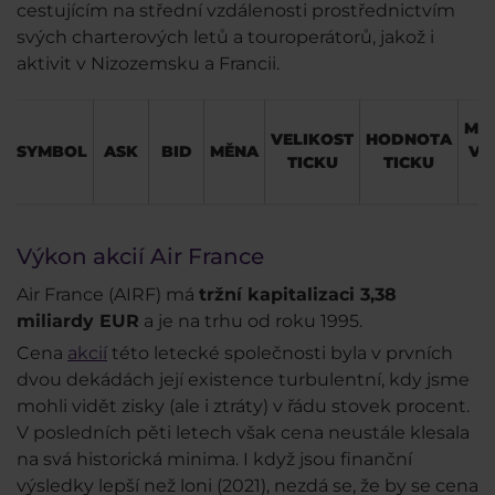
cestujícím na střední vzdálenosti prostřednictvím
svých charterových letů a touroperátorů, jakož i
aktivit v Nizozemsku a Francii.
MIN
VELIKOST
HODNOTA
SYMBOL
ASK
BID
MĚNA
VE
TICKU
TICKU
P
Výkon akcií Air France
Air France (AIRF) má
tržní kapitalizaci 3,38
miliardy EUR
a je na trhu od roku 1995.
Cena
akcií
této letecké společnosti byla v prvních
dvou dekádách její existence turbulentní, kdy jsme
mohli vidět zisky (ale i ztráty) v řádu stovek procent.
V posledních pěti letech však cena neustále klesala
na svá historická minima. I když jsou finanční
výsledky lepší než loni (2021), nezdá se, že by se cena