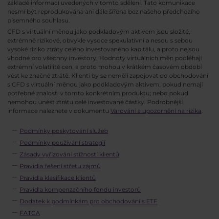
základě informací uvedených v tomto sdělení. Tato komunikace
nesmí být reprodukována ani dále šířena bez našeho předchozího
písemného souhlasu.
CFD s virtuální měnou jako podkladovým aktivem jsou složité,
extrémně rizikové, obvykle vysoce spekulativní a nesou s sebou
vysoké riziko ztráty celého investovaného kapitálu, a proto nejsou
vhodné pro všechny investory. Hodnoty virtuálních měn podléhají
extrémní volatilitě cen, a proto mohou v krátkém časovém období
vést ke značné ztrátě. Klienti by se neměli zapojovat do obchodování
s CFD s virtuální měnou jako podkladovým aktivem, pokud nemají
potřebné znalosti v tomto konkrétním produktu; nebo pokud
nemohou unést ztrátu celé investované částky. Podrobnější
informace naleznete v dokumentu
Varování a upozornění na rizika
.
Podmínky poskytování služeb
Podmínky používání strategií
Zásady vyřizování stížností klientů
Pravidla řešení střetu zájmů
Pravidla klasifikace klientů
Pravidla kompenzačního fondu investorů
Dodatek k podmínkám pro obchodování s ETF
FATCA