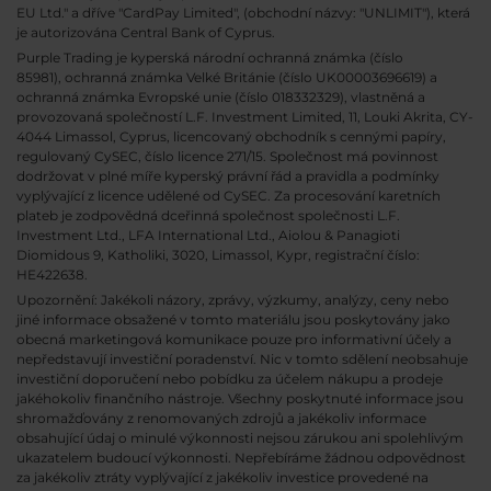
EU Ltd." a dříve "CardPay Limited", (obchodní názvy: "UNLIMIT"), která
je autorizována Central Bank of Cyprus.
Purple Trading je kyperská národní
ochranná známka (číslo
85981), ochranná známka Velké Británie (číslo UK00003696619) a
ochranná známka Evropské unie (číslo 018332329), vlastněná a
provozovaná společností L.F. Investment Limited, 11, Louki Akrita, CY-
4044 Limassol, Cyprus, licencovaný obchodník s cennými papíry,
regulovaný CySEC, číslo licence 271/15. Společnost má povinnost
dodržovat v plné míře kyperský právní řád a pravidla a podmínky
vyplývající z licence udělené od CySEC. Za procesování karetních
plateb je zodpovědná dceřinná společnost společnosti L.F.
Investment Ltd., LFA International Ltd., Aiolou & Panagioti
Diomidous 9, Katholiki, 3020, Limassol, Kypr, registrační číslo:
HE422638.
Upozornění: Jakékoli názory, zprávy, výzkumy, analýzy, ceny nebo
jiné informace obsažené v tomto materiálu jsou poskytovány jako
obecná marketingová komunikace pouze pro informativní účely a
nepředstavují investiční poradenství. Nic v tomto sdělení neobsahuje
investiční doporučení nebo pobídku za účelem nákupu a prodeje
jakéhokoliv finančního nástroje. Všechny poskytnuté informace jsou
shromažďovány z renomovaných zdrojů a jakékoliv informace
obsahující údaj o minulé výkonnosti nejsou zárukou ani spolehlivým
ukazatelem budoucí výkonnosti. Nepřebíráme žádnou odpovědnost
za jakékoliv ztráty vyplývající z jakékoliv investice provedené na