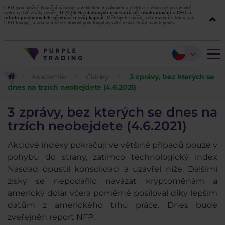
CFD jsou složité finanční nástroje a vzhledem k pákovému efektu s sebou nesou vysoké
riziko rychlé ztráty peněz.
U 72,05 % retailových investorů při obchodování s CFD u
tohoto poskytovatele přichází o svůj kapitál.
Měli byste zvážit, zda rozumíte tomu, jak
CFD fungují, a zda si můžete dovolit podstoupit vysoké riziko ztráty svých peněz.
Akademie
Články
3 zprávy, bez kterých se
dnes na trzích neobejdete (4.6.2021)
3 zprávy, bez kterých se dnes na
trzích neobejdete (4.6.2021)
Akciové indexy pokračují ve většině případů pouze v
pohybu do strany, zatímco technologický index
Nasdaq opustil konsolidaci a uzavřel níže. Dalšími
zisky se nepodařilo navázat kryptoměnám a
americký dolar včera poměrně posiloval díky lepším
datům z amerického trhu práce. Dnes bude
zveřejněn report NFP.