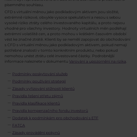
písemného souhlasu.
CFD s virtuální měnou jako podkladovým aktivem jsou složité,
extrémně rizikové, obvykle vysoce spekulativní a nesou s sebou
vysoké riziko ztráty celého investovaného kapitálu, a proto nejsou
vhodné pro všechny investory. Hodnoty virtuálních měn podléhají
extrémní volatilitě cen, a proto mohou v krátkém časovém období
vést ke značné ztrátě. Klienti by se neměli zapojovat do obchodování
s CFD s virtuální měnou jako podkladovým aktivem, pokud nemají
potřebné znalosti v tomto konkrétním produktu; nebo pokud
nemohou unést ztrátu celé investované částky. Podrobnější
informace naleznete v dokumentu
Varování a upozornění na rizika
.
Podmínky poskytování služeb
Podmínky používání strategií
Zásady vyřizování stížností klientů
Pravidla řešení střetu zájmů
Pravidla klasifikace klientů
Pravidla kompenzačního fondu investorů
Dodatek k podmínkám pro obchodování s ETF
FATCA
Zásady provádění pokynů