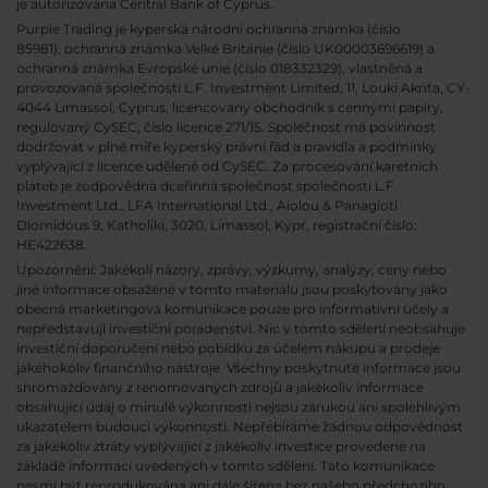
je autorizována Central Bank of Cyprus.
Purple Trading je kyperská národní
ochranná známka (číslo
85981), ochranná známka Velké Británie (číslo UK00003696619) a
ochranná známka Evropské unie (číslo 018332329), vlastněná a
provozovaná společností L.F. Investment Limited, 11, Louki Akrita, CY-
4044 Limassol, Cyprus, licencovaný obchodník s cennými papíry,
regulovaný CySEC, číslo licence 271/15. Společnost má povinnost
dodržovat v plné míře kyperský právní řád a pravidla a podmínky
vyplývající z licence udělené od CySEC. Za procesování karetních
plateb je zodpovědná dceřinná společnost společnosti L.F.
Investment Ltd., LFA International Ltd., Aiolou & Panagioti
Diomidous 9, Katholiki, 3020, Limassol, Kypr, registrační číslo:
HE422638.
Upozornění: Jakékoli názory, zprávy, výzkumy, analýzy, ceny nebo
jiné informace obsažené v tomto materiálu jsou poskytovány jako
obecná marketingová komunikace pouze pro informativní účely a
nepředstavují investiční poradenství. Nic v tomto sdělení neobsahuje
investiční doporučení nebo pobídku za účelem nákupu a prodeje
jakéhokoliv finančního nástroje. Všechny poskytnuté informace jsou
shromažďovány z renomovaných zdrojů a jakékoliv informace
obsahující údaj o minulé výkonnosti nejsou zárukou ani spolehlivým
ukazatelem budoucí výkonnosti. Nepřebíráme žádnou odpovědnost
za jakékoliv ztráty vyplývající z jakékoliv investice provedené na
základě informací uvedených v tomto sdělení. Tato komunikace
nesmí být reprodukována ani dále šířena bez našeho předchozího