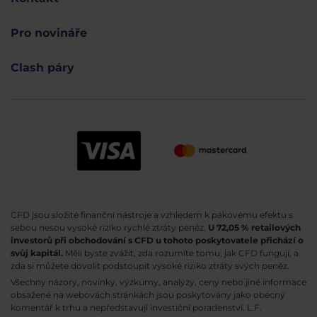
Pro novináře
Clash páry
CFD jsou složité finanční nástroje a vzhledem k pákovému efektu s
sebou nesou vysoké riziko rychlé ztráty peněz.
U 72,05 % retailových
investorů při obchodování s CFD u tohoto poskytovatele přichází o
svůj kapitál.
Měli byste zvážit, zda rozumíte tomu, jak CFD fungují, a
zda si můžete dovolit podstoupit vysoké riziko ztráty svých peněz.
Všechny názory, novinky, výzkumy, analýzy, ceny nebo jiné informace
obsažené na webovách stránkách jsou poskytovány jako obecný
komentář k trhu a nepředstavují investiční poradenství. L.F.