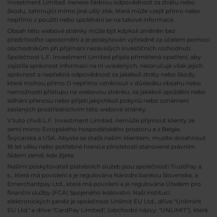
Investment Limited. nenese žádnou odpovědnost za ztrátu nebo
škodu, zahrnující mimo jiné ušlý zisk, která může vzejít přímo nebo
nepřímo z použití nebo spoléhání se na takové informace.
Obsah této webové stránky může být kdykoli změněn bez
předchozího upozornění a je poskytován výhradně za účelem pomoci
obchodníkům při přijímání nezávislých investičních rozhodnutí.
Společnost L.F. Investment Limited přijala přiměřená opatření, aby
zajistila správnost informací na ní uvedených, nezaručuje však jejich
správnost a nepřebírá odpovědnost za jakékoli ztráty nebo škody,
které mohou přímo či nepřímo vzniknout v důsledku obsahu nebo
nemožnosti přístupu na webovou stránku, za jakékoli zpoždění nebo
selhání přenosu nebo přijetí jakýchkoli pokynů nebo oznámení
zaslaných prostřednictvím této webové stránky.
V tuto chvíli L.F. Investment Limited. nemůže přijmout klienty ze
zemí mimo Evropského hospodářského prostoru a z Belgie,
Švýcarska a USA. Abyste se stal/a naším klientem, musíte dosáhnout
18 let věku nebo potřebné hranice plnoletosti stanovené právním
řádem země, kde žijete.
Našimi poskytovateli platebních služeb jsou společnosti TrustPay a.
s., která má povolení a je regulována Národní bankou Slovenska, a
Emerchantpay Ltd., která má povolení a je regulována Úřadem pro
finanční služby (FCA) Spojeného království. Naší institucí
elektronických peněz je společnost Unlimit EU Ltd., dříve "Unlimint
EU Ltd." a dříve "CardPay Limited", (obchodní názvy: "UNLIMIT"), která