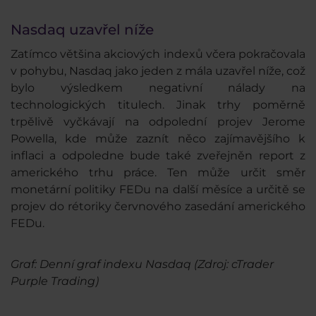
Nasdaq uzavřel níže
Zatímco většina akciových indexů včera pokračovala
v pohybu, Nasdaq jako jeden z mála uzavřel níže, což
bylo výsledkem negativní nálady na
technologických titulech. Jinak trhy poměrně
trpělivě vyčkávají na odpolední projev Jerome
Powella, kde může zaznít něco zajímavějšího k
inflaci a odpoledne bude také zveřejněn report z
amerického trhu práce. Ten může určit směr
monetární politiky FEDu na další měsíce a určitě se
projev do rétoriky červnového zasedání amerického
FEDu.
Graf: Denní graf indexu Nasdaq (Zdroj: cTrader
Purple Trading)