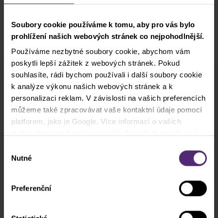
Soubory cookie používáme k tomu, aby pro vás bylo
prohlížení našich webových stránek co nejpohodlnější.
Používáme nezbytné soubory cookie, abychom vám
poskytli lepší zážitek z webových stránek. Pokud
souhlasíte, rádi bychom používali i další soubory cookie
k analýze výkonu našich webových stránek a k
Odběr newsletteru
personalizaci reklam. V závislosti na vašich preferencích
Co nového v Purple Trading, Market Shot,
můžeme také zpracovávat vaše kontaktní údaje pomocí
podpultovky, tržní analýzy a články...
platforem, jako je Google. Více informací o vašich
možnostech se dozvíte v našich
Zásadách používání
Odebírat
cookies
. Pokud zvolíte možnost „Povolit vše“, přijímáte
Výběr
a souhlasíte s tím, že sdílíme vaše informace s třetími
Nutné
souhlasu
* Beru na vědomí a přijímám, že mé osobní údaje budou zpracovány v
stranami, například s našimi marketingovými partnery. To
souladu se
zásadami ochrany osobních údajů
, včetně marketingových
může znamenat, že vaše údaje jsou rovněž
a propagačních účelů. Dále potvrzuji, beru na vědomí a přijímám
Preferenční
zpracovávány ve Spojených státech amerických.
informace o pořizování audiovizuálních záznamů
, stejně jako
varování
a zveřejnění rizik
.