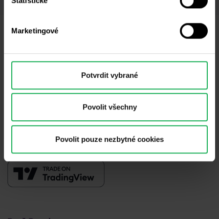
Statistické
Marketingové
Potřebujete poradit?
Jsme tu pro vás
info@purple-trading.com
Potvrdit vybrané
+420 228 884 711
Po - Pá, 8-16h (CET)
Povolit všechny
Jsme
#purpletrading
Povolit pouze nezbytné cookies