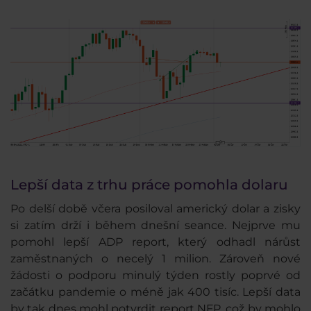
Lepší data z trhu práce pomohla dolaru
Po delší době včera posiloval americký dolar a zisky
si zatím drží i během dnešní seance. Nejprve mu
pomohl lepší ADP report, který odhadl nárůst
zaměstnaných o necelý 1 milion. Zároveň nové
žádosti o podporu minulý týden rostly poprvé od
začátku pandemie o méně jak 400 tisíc. Lepší data
by tak dnes mohl potvrdit report NFP, což by mohlo