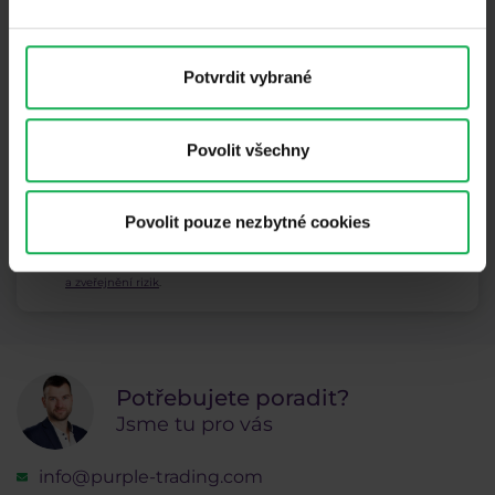
Odběr newsletteru
Co nového v Purple Trading, Market Shot,
podpultovky, tržní analýzy a články...
Potvrdit vybrané
Odebírat
Povolit všechny
* Beru na vědomí a přijímám, že mé osobní údaje budou zpracovány v
souladu se
zásadami ochrany osobních údajů
, včetně marketingových
Povolit pouze nezbytné cookies
a propagačních účelů. Dále potvrzuji, beru na vědomí a přijímám
informace o pořizování audiovizuálních záznamů
, stejně jako
varování
a zveřejnění rizik
.
Potřebujete poradit?
Jsme tu pro vás
info@purple-trading.com