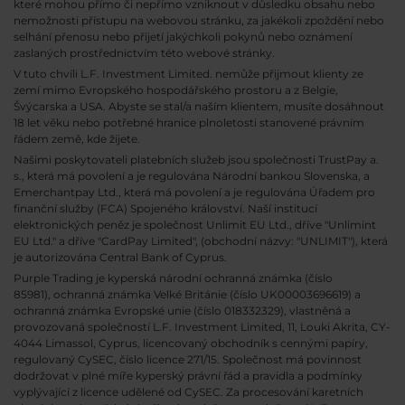
které mohou přímo či nepřímo vzniknout v důsledku obsahu nebo
nemožnosti přístupu na webovou stránku, za jakékoli zpoždění nebo
selhání přenosu nebo přijetí jakýchkoli pokynů nebo oznámení
zaslaných prostřednictvím této webové stránky.
V tuto chvíli L.F. Investment Limited. nemůže přijmout klienty ze
zemí mimo Evropského hospodářského prostoru a z Belgie,
Švýcarska a USA. Abyste se stal/a naším klientem, musíte dosáhnout
18 let věku nebo potřebné hranice plnoletosti stanovené právním
řádem země, kde žijete.
Našimi poskytovateli platebních služeb jsou společnosti TrustPay a.
s., která má povolení a je regulována Národní bankou Slovenska, a
Emerchantpay Ltd., která má povolení a je regulována Úřadem pro
finanční služby (FCA) Spojeného království. Naší institucí
elektronických peněz je společnost Unlimit EU Ltd., dříve "Unlimint
EU Ltd." a dříve "CardPay Limited", (obchodní názvy: "UNLIMIT"), která
je autorizována Central Bank of Cyprus.
Purple Trading je kyperská národní
ochranná známka (číslo
85981), ochranná známka Velké Británie (číslo UK00003696619) a
ochranná známka Evropské unie (číslo 018332329), vlastněná a
provozovaná společností L.F. Investment Limited, 11, Louki Akrita, CY-
4044 Limassol, Cyprus, licencovaný obchodník s cennými papíry,
regulovaný CySEC, číslo licence 271/15. Společnost má povinnost
dodržovat v plné míře kyperský právní řád a pravidla a podmínky
vyplývající z licence udělené od CySEC. Za procesování karetních