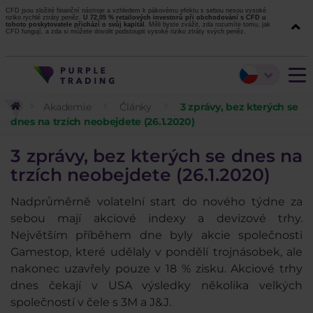
CFD jsou složité finanční nástroje a vzhledem k pákovému efektu s sebou nesou vysoké
riziko rychlé ztráty peněz.
U 72,05 % retailových investorů při obchodování s CFD u
tohoto poskytovatele přichází o svůj kapitál.
Měli byste zvážit, zda rozumíte tomu, jak
CFD fungují, a zda si můžete dovolit podstoupit vysoké riziko ztráty svých peněz.
Akademie
Články
3 zprávy, bez kterých se
dnes na trzích neobejdete (26.1.2020)
3 zprávy, bez kterých se dnes na
trzích neobejdete (26.1.2020)
Nadprůměrně volatelní start do nového týdne za
sebou mají akciové indexy a devizové trhy.
Největším příběhem dne byly akcie společnosti
Gamestop, které udělaly v pondělí trojnásobek, ale
nakonec uzavřely pouze v 18 % zisku. Akciové trhy
dnes čekají v USA výsledky několika velkých
společností v čele s 3M a J&J.