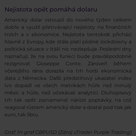
Nejistota opět pomáhá dolaru
Americký dolar vstoupil do nového týden celkem
dobře a využil přetrvávající nejistoty na finančních
trzích a v ekonomice. Nejistota tentokrát přichází
hlavně z Evropy, kde stále platí plošné lockdowny a
politická situace v Itálii nic nezlepšuje. Poslední dny
naznačují, že na svou funkcí bude pravděpodobně
rezignovat Gioseppe Conte. Zároveň během
včerejšího rána dorazila na trh horší ekonomická
data z Německa. Další předstihový ukazatel index
Ivo dopadl ve všech metrikách hůře než minulý
měsíc a hůře, než očekávali analytici. Dluhopisový
trh tak opět zaznamenal nárůst poptávky, na což
reagoval růstem americký dolar a dostal pod tlak jak
euro, tak libru.
Graf: 1H graf GBPUSD (Zdroj: cTrader Purple Trading)