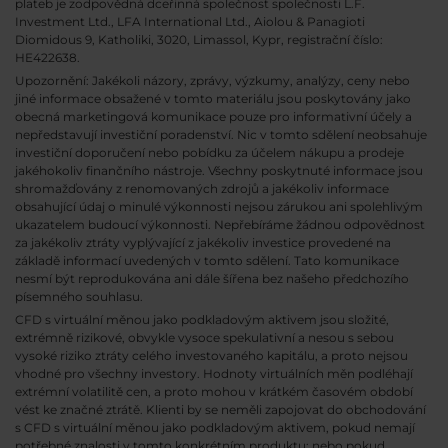
plateb je zodpovědná dceřinná společnost společnosti L.F.
Investment Ltd., LFA International Ltd., Aiolou & Panagioti
Diomidous 9, Katholiki, 3020, Limassol, Kypr, registrační číslo:
HE422638.
Upozornění: Jakékoli názory, zprávy, výzkumy, analýzy, ceny nebo
jiné informace obsažené v tomto materiálu jsou poskytovány jako
obecná marketingová komunikace pouze pro informativní účely a
nepředstavují investiční poradenství. Nic v tomto sdělení neobsahuje
investiční doporučení nebo pobídku za účelem nákupu a prodeje
jakéhokoliv finančního nástroje. Všechny poskytnuté informace jsou
shromažďovány z renomovaných zdrojů a jakékoliv informace
obsahující údaj o minulé výkonnosti nejsou zárukou ani spolehlivým
ukazatelem budoucí výkonnosti. Nepřebíráme žádnou odpovědnost
za jakékoliv ztráty vyplývající z jakékoliv investice provedené na
základě informací uvedených v tomto sdělení. Tato komunikace
nesmí být reprodukována ani dále šířena bez našeho předchozího
písemného souhlasu.
CFD s virtuální měnou jako podkladovým aktivem jsou složité,
extrémně rizikové, obvykle vysoce spekulativní a nesou s sebou
vysoké riziko ztráty celého investovaného kapitálu, a proto nejsou
vhodné pro všechny investory. Hodnoty virtuálních měn podléhají
extrémní volatilitě cen, a proto mohou v krátkém časovém období
vést ke značné ztrátě. Klienti by se neměli zapojovat do obchodování
s CFD s virtuální měnou jako podkladovým aktivem, pokud nemají
potřebné znalosti v tomto konkrétním produktu; nebo pokud