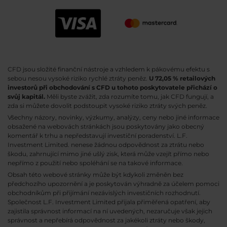
CFD jsou složité finanční nástroje a vzhledem k pákovému efektu s
sebou nesou vysoké riziko rychlé ztráty peněz.
U 72,05 % retailových
investorů při obchodování s CFD u tohoto poskytovatele přichází o
svůj kapitál.
Měli byste zvážit, zda rozumíte tomu, jak CFD fungují, a
zda si můžete dovolit podstoupit vysoké riziko ztráty svých peněz.
Všechny názory, novinky, výzkumy, analýzy, ceny nebo jiné informace
obsažené na webovách stránkách jsou poskytovány jako obecný
komentář k trhu a nepředstavují investiční poradenství. L.F.
Investment Limited. nenese žádnou odpovědnost za ztrátu nebo
škodu, zahrnující mimo jiné ušlý zisk, která může vzejít přímo nebo
nepřímo z použití nebo spoléhání se na takové informace.
Obsah této webové stránky může být kdykoli změněn bez
předchozího upozornění a je poskytován výhradně za účelem pomoci
obchodníkům při přijímání nezávislých investičních rozhodnutí.
Společnost L.F. Investment Limited přijala přiměřená opatření, aby
zajistila správnost informací na ní uvedených, nezaručuje však jejich
správnost a nepřebírá odpovědnost za jakékoli ztráty nebo škody,