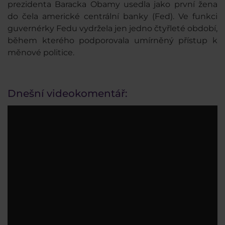
prezidenta Baracka Obamy usedla jako první žena
do čela americké centrální banky (Fed). Ve funkci
guvernérky Fedu vydržela jen jedno čtyřleté období,
během kterého podporovala umírněný přístup k
měnové politice.
Dnešní videokomentář: