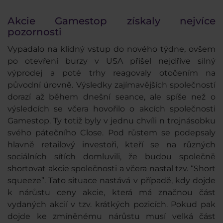
Akcie Gamestop získaly nejvíce
pozornosti
Vypadalo na klidný vstup do nového týdne, ovšem
po otevření burzy v USA přišel nejdříve silný
výprodej a poté trhy reagovaly otočením na
původní úrovně. Výsledky zajímavějších společností
dorazí až během dnešní seance, ale spíše než o
výsledcích se včera hovořilo o akcích společnosti
Gamestop. Ty totiž byly v jednu chvíli n trojnásobku
svého pátečního Close. Pod růstem se podepsaly
hlavně retailový investoři, kteří se na různých
sociálních sítích domluvili, že budou společně
shortovat akcie společnosti a včera nastal tzv. “Short
squeeze”. Tato situace nastává v případě, kdy dojde
k nárůstu ceny akcie, která má značnou část
vydaných akcií v tzv. krátkých pozicích. Pokud pak
dojde ke zmíněnému nárůstu musí velká část