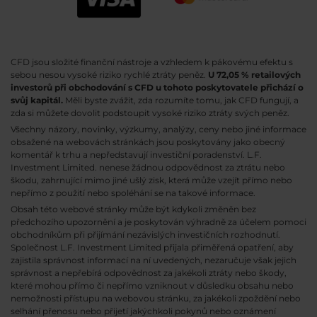
CFD jsou složité finanční nástroje a vzhledem k pákovému efektu s
sebou nesou vysoké riziko rychlé ztráty peněz.
U 72,05 % retailových
investorů při obchodování s CFD u tohoto poskytovatele přichází o
svůj kapitál.
Měli byste zvážit, zda rozumíte tomu, jak CFD fungují, a
zda si můžete dovolit podstoupit vysoké riziko ztráty svých peněz.
Všechny názory, novinky, výzkumy, analýzy, ceny nebo jiné informace
obsažené na webovách stránkách jsou poskytovány jako obecný
komentář k trhu a nepředstavují investiční poradenství. L.F.
Investment Limited. nenese žádnou odpovědnost za ztrátu nebo
škodu, zahrnující mimo jiné ušlý zisk, která může vzejít přímo nebo
nepřímo z použití nebo spoléhání se na takové informace.
Obsah této webové stránky může být kdykoli změněn bez
předchozího upozornění a je poskytován výhradně za účelem pomoci
obchodníkům při přijímání nezávislých investičních rozhodnutí.
Společnost L.F. Investment Limited přijala přiměřená opatření, aby
zajistila správnost informací na ní uvedených, nezaručuje však jejich
správnost a nepřebírá odpovědnost za jakékoli ztráty nebo škody,
které mohou přímo či nepřímo vzniknout v důsledku obsahu nebo
nemožnosti přístupu na webovou stránku, za jakékoli zpoždění nebo
selhání přenosu nebo přijetí jakýchkoli pokynů nebo oznámení