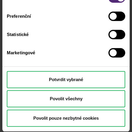
podpultovky, tržní analýzy a články...
stranami, například s našimi marketingovými partnery. To
může znamenat, že vaše údaje jsou rovněž
Preferenční
zpracovávány ve Spojených státech amerických.
Odebírat
Statistické
* Beru na vědomí a přijímám, že mé osobní údaje budou zpracovány v
souladu se
zásadami ochrany osobních údajů
, včetně marketingových
a propagačních účelů. Dále potvrzuji, beru na vědomí a přijímám
Marketingové
informace o pořizování audiovizuálních záznamů
, stejně jako
varování
a zveřejnění rizik
.
Potvrdit vybrané
Potřebujete poradit?
Jsme tu pro vás
Povolit všechny
info@purple-trading.com
Povolit pouze nezbytné cookies
+420 228 884 711
Po - Pá, 8-16h (CET)