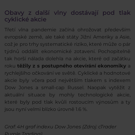
Obavy z další vlny dostávají pod tlak
cyklické akcie
Třetí vlna pandemie začíná ohrožovat především
evropské země, ale také státy Jižní Ameriky a Asie,
což je pro trhy systematické riziko, které může o pár
týdnů oddálit ekonomické zotavení. Pochopitelně
tak horší nálada dolehla na akcie, které od začátku
roku
těžily z s postupného otevírání ekonomiky
a
rychlejšího očkování ve světě. Cyklické a hodnotové
akcie byly včera pod největším tlakem s indexem
Dow Jones a small-cap Russel. Naopak vytěžit z
aktuální situace by mohly technologické akcie,
které byly pod tlak kvůli rostoucím výnosům a ty
jsou nyní velmi blízko úrovně 1.6 %.
Graf: 4H graf indexu Dow Jones (Zdroj: cTrader
Purple Trading)