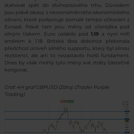
stahovat zpět do dluhopisového trhu. Důvodem
jsou právě obavy z nerovnoměrného ekonomického
oživení, které podporuje pomalé tempo očkování z
Evropě. Právě tam jsou měny od včerejška pod
silným tlakem. Euro oslabilo pod
1.19
a nyní míří
směrem k 1.18. Britská libra dokonce překonala
předchozí úroveň silného supportu, který byl silnou
rezistencí, ale ani to nezastavilo horší fundament.
Dnes by však mohly tyto měny své ztráty částečně
korigovat.
Graf: 4H graf GBPUSD (Zdroj: cTrader Purple
Trading)