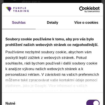
Souhlas
Detaily
Více o cookies
Soubory cookie používáme k tomu, aby pro vás bylo
prohlížení našich webových stránek co nejpohodlnější.
Používáme nezbytné soubory cookie, abychom vám
poskytli lepší zážitek z webových stránek. Pokud
souhlasíte, rádi bychom používali i další soubory cookie
k analýze výkonu našich webových stránek a k
personalizaci reklam. V závislosti na vašich preferencích
můžeme také zpracovávat vaše kontaktní údaje pomocí
platforem, jako je Google. Více informací o vašich
možnostech se dozvíte v našich
Zásadách používání
cookies
. Pokud zvolíte možnost „Povolit vše“, přijímáte
Odběr newsletteru
Výběr
a souhlasíte s tím, že sdílíme vaše informace s třetími
Nutné
Co nového v Purple Trading, Market Shot,
souhlasu