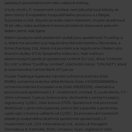
zaslaných prostřednictvím této webové stránky.
V tuto chvíli L.F. Investment Limited. nemůže přijmout klienty ze
zemí mimo Evropského hospodářského prostoru a z Belgie,
Švýcarska a USA. Abyste se stal/a naším klientem, musíte dosáhnout
18 let věku nebo potřebné hranice plnoletosti stanovené právním
řádem země, kde žijete.
Našimi poskytovateli platebních služeb jsou společnosti TrustPay a.
s., která má povolení a je regulována Národní bankou Slovenska, a
Emerchantpay Ltd., která má povolení a je regulována Úřadem pro
finanční služby (FCA) Spojeného království. Naší institucí
elektronických peněz je společnost Unlimit EU Ltd., dříve "Unlimint
EU Ltd." a dříve "CardPay Limited", (obchodní názvy: "UNLIMIT"), která
je autorizována Central Bank of Cyprus.
Purple Trading je kyperská národní
ochranná známka (číslo
85981), ochranná známka Velké Británie (číslo UK00003696619) a
ochranná známka Evropské unie (číslo 018332329), vlastněná a
provozovaná společností L.F. Investment Limited, 11, Louki Akrita, CY-
4044 Limassol, Cyprus, licencovaný obchodník s cennými papíry,
regulovaný CySEC, číslo licence 271/15. Společnost má povinnost
dodržovat v plné míře kyperský právní řád a pravidla a podmínky
vyplývající z licence udělené od CySEC. Za procesování karetních
plateb je zodpovědná dceřinná společnost společnosti L.F.
Investment Ltd., LFA International Ltd., Aiolou & Panagioti
Diomidous 9, Katholiki, 3020, Limassol, Kypr, registrační číslo: