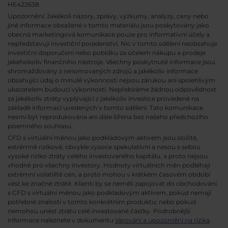
HE422638.
Upozornění: Jakékoli názory, zprávy, výzkumy, analýzy, ceny nebo
jiné informace obsažené v tomto materiálu jsou poskytovány jako
obecná marketingová komunikace pouze pro informativní účely a
nepředstavují investiční poradenství. Nic v tomto sdělení neobsahuje
investiční doporučení nebo pobídku za účelem nákupu a prodeje
jakéhokoliv finančního nástroje. Všechny poskytnuté informace jsou
shromažďovány z renomovaných zdrojů a jakékoliv informace
obsahující údaj o minulé výkonnosti nejsou zárukou ani spolehlivým
ukazatelem budoucí výkonnosti. Nepřebíráme žádnou odpovědnost
za jakékoliv ztráty vyplývající z jakékoliv investice provedené na
základě informací uvedených v tomto sdělení. Tato komunikace
nesmí být reprodukována ani dále šířena bez našeho předchozího
písemného souhlasu.
CFD s virtuální měnou jako podkladovým aktivem jsou složité,
extrémně rizikové, obvykle vysoce spekulativní a nesou s sebou
vysoké riziko ztráty celého investovaného kapitálu, a proto nejsou
vhodné pro všechny investory. Hodnoty virtuálních měn podléhají
extrémní volatilitě cen, a proto mohou v krátkém časovém období
vést ke značné ztrátě. Klienti by se neměli zapojovat do obchodování
s CFD s virtuální měnou jako podkladovým aktivem, pokud nemají
potřebné znalosti v tomto konkrétním produktu; nebo pokud
nemohou unést ztrátu celé investované částky. Podrobnější
informace naleznete v dokumentu
Varování a upozornění na rizika
.