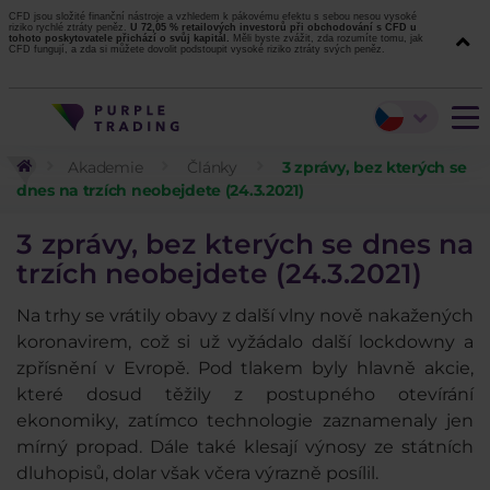
CFD jsou složité finanční nástroje a vzhledem k pákovému efektu s sebou nesou vysoké
riziko rychlé ztráty peněz.
U 72,05 % retailových investorů při obchodování s CFD u
tohoto poskytovatele přichází o svůj kapitál.
Měli byste zvážit, zda rozumíte tomu, jak
CFD fungují, a zda si můžete dovolit podstoupit vysoké riziko ztráty svých peněz.
Akademie
Články
3 zprávy, bez kterých se
dnes na trzích neobejdete (24.3.2021)
3 zprávy, bez kterých se dnes na
trzích neobejdete (24.3.2021)
Na trhy se vrátily obavy z další vlny nově nakažených
koronavirem, což si už vyžádalo další lockdowny a
zpřísnění v Evropě. Pod tlakem byly hlavně akcie,
které dosud těžily z postupného otevírání
ekonomiky, zatímco technologie zaznamenaly jen
mírný propad. Dále také klesají výnosy ze státních
dluhopisů, dolar však včera výrazně posílil.