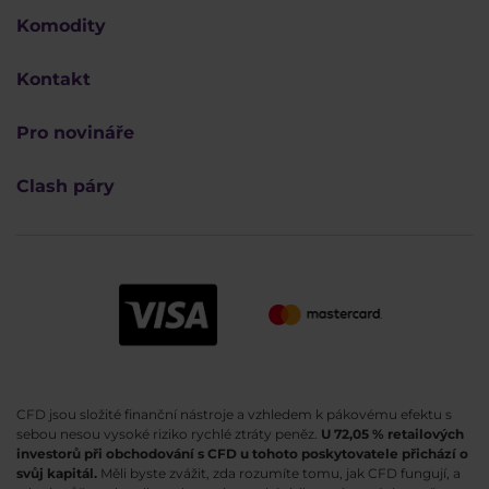
Komodity
Kontakt
Pro novináře
Clash páry
CFD jsou složité finanční nástroje a vzhledem k pákovému efektu s
sebou nesou vysoké riziko rychlé ztráty peněz.
U 72,05 % retailových
investorů při obchodování s CFD u tohoto poskytovatele přichází o
svůj kapitál.
Měli byste zvážit, zda rozumíte tomu, jak CFD fungují, a