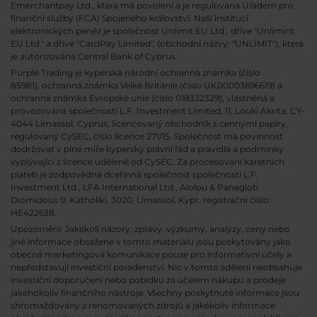
Emerchantpay Ltd., která má povolení a je regulována Úřadem pro
finanční služby (FCA) Spojeného království. Naší institucí
elektronických peněz je společnost Unlimit EU Ltd., dříve "Unlimint
EU Ltd." a dříve "CardPay Limited", (obchodní názvy: "UNLIMIT"), která
je autorizována Central Bank of Cyprus.
Purple Trading je kyperská národní
ochranná známka (číslo
85981), ochranná známka Velké Británie (číslo UK00003696619) a
ochranná známka Evropské unie (číslo 018332329), vlastněná a
provozovaná společností L.F. Investment Limited, 11, Louki Akrita, CY-
4044 Limassol, Cyprus, licencovaný obchodník s cennými papíry,
regulovaný CySEC, číslo licence 271/15. Společnost má povinnost
dodržovat v plné míře kyperský právní řád a pravidla a podmínky
vyplývající z licence udělené od CySEC. Za procesování karetních
plateb je zodpovědná dceřinná společnost společnosti L.F.
Investment Ltd., LFA International Ltd., Aiolou & Panagioti
Diomidous 9, Katholiki, 3020, Limassol, Kypr, registrační číslo:
HE422638.
Upozornění: Jakékoli názory, zprávy, výzkumy, analýzy, ceny nebo
jiné informace obsažené v tomto materiálu jsou poskytovány jako
obecná marketingová komunikace pouze pro informativní účely a
nepředstavují investiční poradenství. Nic v tomto sdělení neobsahuje
investiční doporučení nebo pobídku za účelem nákupu a prodeje
jakéhokoliv finančního nástroje. Všechny poskytnuté informace jsou
shromažďovány z renomovaných zdrojů a jakékoliv informace