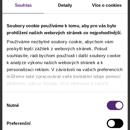
Souhlas
Detaily
Více o cookies
Soubory cookie používáme k tomu, aby pro vás bylo
prohlížení našich webových stránek co nejpohodlnější.
Používáme nezbytné soubory cookie, abychom vám
poskytli lepší zážitek z webových stránek. Pokud
souhlasíte, rádi bychom používali i další soubory cookie
k analýze výkonu našich webových stránek a k
personalizaci reklam. V závislosti na vašich preferencích
Odběr newsletteru
můžeme také zpracovávat vaše kontaktní údaje pomocí
Co nového v Purple Trading, Market Shot,
platforem, jako je Google. Více informací o vašich
podpultovky, tržní analýzy a články...
možnostech se dozvíte v našich
Zásadách používání
cookies
. Pokud zvolíte možnost „Povolit vše“, přijímáte
Výběr
a souhlasíte s tím, že sdílíme vaše informace s třetími
Nutné
souhlasu
Odebírat
stranami, například s našimi marketingovými partnery. To
může znamenat, že vaše údaje jsou rovněž
* Beru na vědomí a přijímám, že mé osobní údaje budou zpracovány v
Preferenční
zpracovávány ve Spojených státech amerických.
souladu se
zásadami ochrany osobních údajů
, včetně marketingových