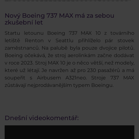
Nový Boeing 737 MAX má za sebou
zkušební let
Startu letounu Boeing 737 MAX 10 z továrního
letiště Renton v Seattlu přihlíželo pár stovek
zaměstnanců. Na palubě byla pouze dvojice pilotů.
Boeing očekává, že stroj aerolinkám začne dodávat
v roce 2023. Stroj MAX 10 je o něco větší, než modely,
které už létají. Je navržen až pro 230 pasažérů a má
soupeřit s Airbusem A321neo. Stroje 737 MAX
zůstávají nejprodávanějším typem Boeingu.
Dnešní videokomentář: