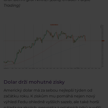
Trading)
Dolar drží mohutné zisky
Americký dolar má za sebou nejlepší týden od
začátku roku. K ziskům mu pomáhá nejen nový
výhled Fedu ohledně vyšších sazeb, ale také horší
nálada na akciích, nervozita z ostatních trhů a vyšší