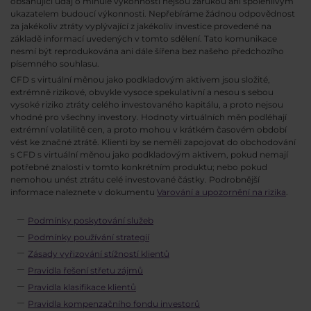
obsahující údaj o minulé výkonnosti nejsou zárukou ani spolehlivým
ukazatelem budoucí výkonnosti. Nepřebíráme žádnou odpovědnost
za jakékoliv ztráty vyplývající z jakékoliv investice provedené na
základě informací uvedených v tomto sdělení. Tato komunikace
nesmí být reprodukována ani dále šířena bez našeho předchozího
písemného souhlasu.
CFD s virtuální měnou jako podkladovým aktivem jsou složité,
extrémně rizikové, obvykle vysoce spekulativní a nesou s sebou
vysoké riziko ztráty celého investovaného kapitálu, a proto nejsou
vhodné pro všechny investory. Hodnoty virtuálních měn podléhají
extrémní volatilitě cen, a proto mohou v krátkém časovém období
vést ke značné ztrátě. Klienti by se neměli zapojovat do obchodování
s CFD s virtuální měnou jako podkladovým aktivem, pokud nemají
potřebné znalosti v tomto konkrétním produktu; nebo pokud
nemohou unést ztrátu celé investované částky. Podrobnější
informace naleznete v dokumentu
Varování a upozornění na rizika
.
Podmínky poskytování služeb
Podmínky používání strategií
Zásady vyřizování stížností klientů
Pravidla řešení střetu zájmů
Pravidla klasifikace klientů
Pravidla kompenzačního fondu investorů