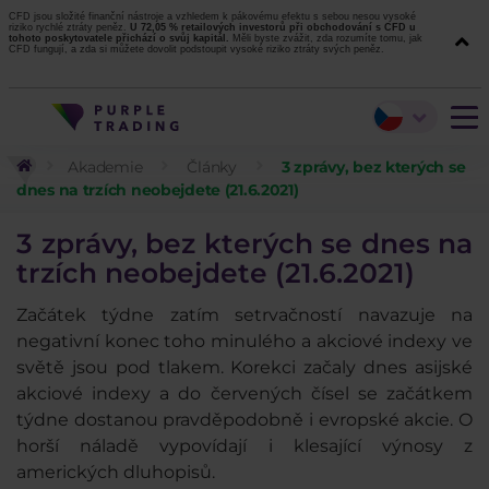
CFD jsou složité finanční nástroje a vzhledem k pákovému efektu s sebou nesou vysoké
riziko rychlé ztráty peněz.
U 72,05 % retailových investorů při obchodování s CFD u
tohoto poskytovatele přichází o svůj kapitál.
Měli byste zvážit, zda rozumíte tomu, jak
CFD fungují, a zda si můžete dovolit podstoupit vysoké riziko ztráty svých peněz.
Akademie
Články
3 zprávy, bez kterých se
dnes na trzích neobejdete (21.6.2021)
3 zprávy, bez kterých se dnes na
trzích neobejdete (21.6.2021)
Začátek týdne zatím setrvačností navazuje na
negativní konec toho minulého a akciové indexy ve
světě jsou pod tlakem. Korekci začaly dnes asijské
akciové indexy a do červených čísel se začátkem
týdne dostanou pravděpodobně i evropské akcie. O
horší náladě vypovídají i klesající výnosy z
amerických dluhopisů.