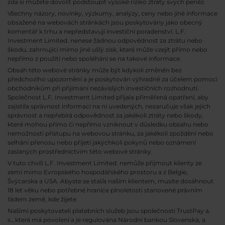
zda si můžete dovolit podstoupit vysoké riziko ztráty svých peněz.
Všechny názory, novinky, výzkumy, analýzy, ceny nebo jiné informace
obsažené na webovách stránkách jsou poskytovány jako obecný
komentář k trhu a nepředstavují investiční poradenství. L.F.
Investment Limited. nenese žádnou odpovědnost za ztrátu nebo
škodu, zahrnující mimo jiné ušlý zisk, která může vzejít přímo nebo
nepřímo z použití nebo spoléhání se na takové informace.
Obsah této webové stránky může být kdykoli změněn bez
předchozího upozornění a je poskytován výhradně za účelem pomoci
obchodníkům při přijímání nezávislých investičních rozhodnutí.
Společnost L.F. Investment Limited přijala přiměřená opatření, aby
zajistila správnost informací na ní uvedených, nezaručuje však jejich
správnost a nepřebírá odpovědnost za jakékoli ztráty nebo škody,
které mohou přímo či nepřímo vzniknout v důsledku obsahu nebo
nemožnosti přístupu na webovou stránku, za jakékoli zpoždění nebo
selhání přenosu nebo přijetí jakýchkoli pokynů nebo oznámení
zaslaných prostřednictvím této webové stránky.
V tuto chvíli L.F. Investment Limited. nemůže přijmout klienty ze
zemí mimo Evropského hospodářského prostoru a z Belgie,
Švýcarska a USA. Abyste se stal/a naším klientem, musíte dosáhnout
18 let věku nebo potřebné hranice plnoletosti stanovené právním
řádem země, kde žijete.
Našimi poskytovateli platebních služeb jsou společnosti TrustPay a.
s., která má povolení a je regulována Národní bankou Slovenska, a