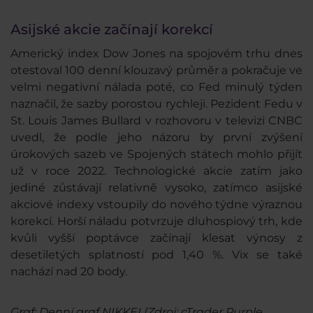
Asijské akcie začínají korekcí
Americký index Dow Jones na spojovém trhu dnes
otestoval 100 denní klouzavý průměr a pokračuje ve
velmi negativní nálada poté, co Fed minulý týden
naznačil, že sazby porostou rychleji. Pezident Fedu v
St. Louis James Bullard v rozhovoru v televizi CNBC
uvedl, že podle jeho názoru by první zvýšení
úrokových sazeb ve Spojených státech mohlo přijít
už v roce 2022. Technologické akcie zatím jako
jediné zůstávají relativně vysoko, zatímco asijské
akciové indexy vstoupily do nového týdne výraznou
korekcí. Horší náladu potvrzuje dluhospiový trh, kde
kvůli vyšší poptávce začínají klesat výnosy z
desetiletých splatností pod 1,40 %. Vix se také
nachází nad 20 body.
Graf: Denní graf NIKKEI (Zdroj: cTrader Purple