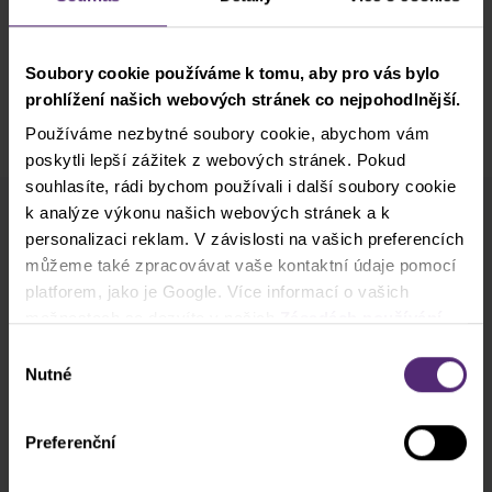
Soubory cookie používáme k tomu, aby pro vás bylo
prohlížení našich webových stránek co nejpohodlnější.
Používáme nezbytné soubory cookie, abychom vám
poskytli lepší zážitek z webových stránek. Pokud
souhlasíte, rádi bychom používali i další soubory cookie
k analýze výkonu našich webových stránek a k
Odběr newsletteru
personalizaci reklam. V závislosti na vašich preferencích
Co nového v Purple Trading, Market Shot,
můžeme také zpracovávat vaše kontaktní údaje pomocí
podpultovky, tržní analýzy a články...
platforem, jako je Google. Více informací o vašich
možnostech se dozvíte v našich
Zásadách používání
cookies
. Pokud zvolíte možnost „Povolit vše“, přijímáte
Výběr
Odebírat
a souhlasíte s tím, že sdílíme vaše informace s třetími
Nutné
souhlasu
stranami, například s našimi marketingovými partnery. To
* Beru na vědomí a přijímám, že mé osobní údaje budou zpracovány v
může znamenat, že vaše údaje jsou rovněž
souladu se
zásadami ochrany osobních údajů
, včetně marketingových
Preferenční
zpracovávány ve Spojených státech amerických.
a propagačních účelů. Dále potvrzuji, beru na vědomí a přijímám
informace o pořizování audiovizuálních záznamů
, stejně jako
varování