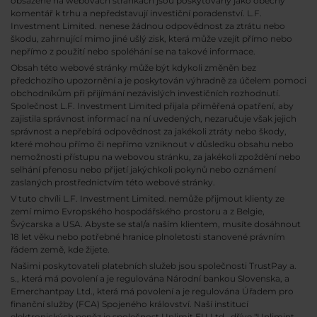
obsažené na webovách stránkách jsou poskytovány jako obecný
komentář k trhu a nepředstavují investiční poradenství. L.F.
Investment Limited. nenese žádnou odpovědnost za ztrátu nebo
škodu, zahrnující mimo jiné ušlý zisk, která může vzejít přímo nebo
nepřímo z použití nebo spoléhání se na takové informace.
Obsah této webové stránky může být kdykoli změněn bez
předchozího upozornění a je poskytován výhradně za účelem pomoci
obchodníkům při přijímání nezávislých investičních rozhodnutí.
Společnost L.F. Investment Limited přijala přiměřená opatření, aby
zajistila správnost informací na ní uvedených, nezaručuje však jejich
správnost a nepřebírá odpovědnost za jakékoli ztráty nebo škody,
které mohou přímo či nepřímo vzniknout v důsledku obsahu nebo
nemožnosti přístupu na webovou stránku, za jakékoli zpoždění nebo
selhání přenosu nebo přijetí jakýchkoli pokynů nebo oznámení
zaslaných prostřednictvím této webové stránky.
V tuto chvíli L.F. Investment Limited. nemůže přijmout klienty ze
zemí mimo Evropského hospodářského prostoru a z Belgie,
Švýcarska a USA. Abyste se stal/a naším klientem, musíte dosáhnout
18 let věku nebo potřebné hranice plnoletosti stanovené právním
řádem země, kde žijete.
Našimi poskytovateli platebních služeb jsou společnosti TrustPay a.
s., která má povolení a je regulována Národní bankou Slovenska, a
Emerchantpay Ltd., která má povolení a je regulována Úřadem pro
finanční služby (FCA) Spojeného království. Naší institucí
elektronických peněz je společnost Unlimit EU Ltd., dříve "Unlimint