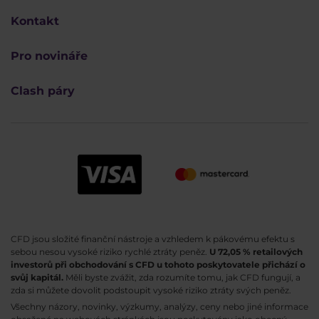
Kontakt
Pro novináře
Clash páry
CFD jsou složité finanční nástroje a vzhledem k pákovému efektu s
sebou nesou vysoké riziko rychlé ztráty peněz.
U 72,05 % retailových
investorů při obchodování s CFD u tohoto poskytovatele přichází o
svůj kapitál.
Měli byste zvážit, zda rozumíte tomu, jak CFD fungují, a
zda si můžete dovolit podstoupit vysoké riziko ztráty svých peněz.
Všechny názory, novinky, výzkumy, analýzy, ceny nebo jiné informace