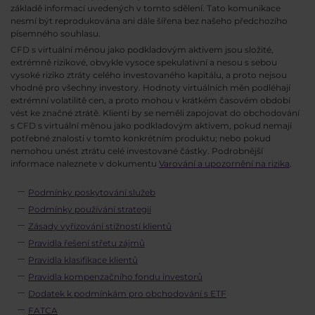
základě informací uvedených v tomto sdělení. Tato komunikace
nesmí být reprodukována ani dále šířena bez našeho předchozího
písemného souhlasu.
CFD s virtuální měnou jako podkladovým aktivem jsou složité,
extrémně rizikové, obvykle vysoce spekulativní a nesou s sebou
vysoké riziko ztráty celého investovaného kapitálu, a proto nejsou
vhodné pro všechny investory. Hodnoty virtuálních měn podléhají
extrémní volatilitě cen, a proto mohou v krátkém časovém období
vést ke značné ztrátě. Klienti by se neměli zapojovat do obchodování
s CFD s virtuální měnou jako podkladovým aktivem, pokud nemají
potřebné znalosti v tomto konkrétním produktu; nebo pokud
nemohou unést ztrátu celé investované částky. Podrobnější
informace naleznete v dokumentu
Varování a upozornění na rizika
.
Podmínky poskytování služeb
Podmínky používání strategií
Zásady vyřizování stížností klientů
Pravidla řešení střetu zájmů
Pravidla klasifikace klientů
Pravidla kompenzačního fondu investorů
Dodatek k podmínkám pro obchodování s ETF
FATCA