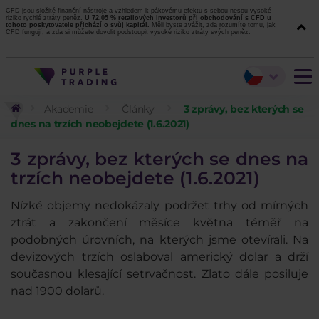
CFD jsou složité finanční nástroje a vzhledem k pákovému efektu s sebou nesou vysoké
riziko rychlé ztráty peněz.
U 72,05 % retailových investorů při obchodování s CFD u
tohoto poskytovatele přichází o svůj kapitál.
Měli byste zvážit, zda rozumíte tomu, jak
CFD fungují, a zda si můžete dovolit podstoupit vysoké riziko ztráty svých peněz.
Akademie
Články
3 zprávy, bez kterých se
dnes na trzích neobejdete (1.6.2021)
3 zprávy, bez kterých se dnes na
trzích neobejdete (1.6.2021)
Nízké objemy nedokázaly podržet trhy od mírných
ztrát a zakončení měsíce května téměř na
podobných úrovních, na kterých jsme otevírali. Na
devizových trzích oslaboval americký dolar a drží
současnou klesající setrvačnost. Zlato dále posiluje
nad 1900 dolarů.