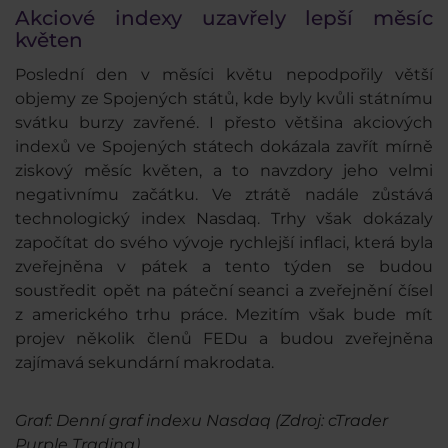
Akciové indexy uzavřely lepší měsíc
květen
Poslední den v měsíci květu nepodpořily větší
objemy ze Spojených států, kde byly kvůli státnímu
svátku burzy zavřené. I přesto většina akciových
indexů ve Spojených státech dokázala zavřít mírně
ziskový měsíc květen, a to navzdory jeho velmi
negativnímu začátku. Ve ztrátě nadále zůstává
technologický index Nasdaq. Trhy však dokázaly
započítat do svého vývoje rychlejší inflaci, která byla
zveřejněna v pátek a tento týden se budou
soustředit opět na páteční seanci a zveřejnění čísel
z amerického trhu práce. Mezitím však bude mít
projev několik členů FEDu a budou zveřejněna
zajímavá sekundární makrodata.
Graf: Denní graf indexu Nasdaq (Zdroj: cTrader
Purple Trading)