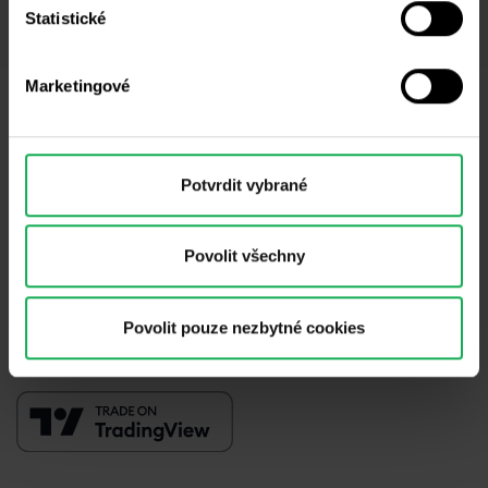
a zveřejnění rizik
.
Statistické
Marketingové
Potřebujete poradit?
Jsme tu pro vás
Potvrdit vybrané
info@purple-trading.com
+420 228 884 711
Po - Pá, 8-16h (CET)
Povolit všechny
Jsme
#purpletrading
Povolit pouze nezbytné cookies