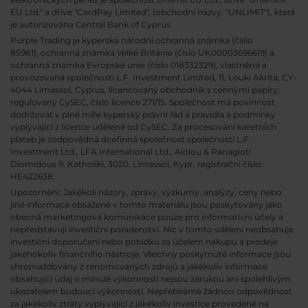
EU Ltd." a dříve "CardPay Limited", (obchodní názvy: "UNLIMIT"), která
je autorizována Central Bank of Cyprus.
Purple Trading je kyperská národní
ochranná známka (číslo
85981), ochranná známka Velké Británie (číslo UK00003696619) a
ochranná známka Evropské unie (číslo 018332329), vlastněná a
provozovaná společností L.F. Investment Limited, 11, Louki Akrita, CY-
4044 Limassol, Cyprus, licencovaný obchodník s cennými papíry,
regulovaný CySEC, číslo licence 271/15. Společnost má povinnost
dodržovat v plné míře kyperský právní řád a pravidla a podmínky
vyplývající z licence udělené od CySEC. Za procesování karetních
plateb je zodpovědná dceřinná společnost společnosti L.F.
Investment Ltd., LFA International Ltd., Aiolou & Panagioti
Diomidous 9, Katholiki, 3020, Limassol, Kypr, registrační číslo:
HE422638.
Upozornění: Jakékoli názory, zprávy, výzkumy, analýzy, ceny nebo
jiné informace obsažené v tomto materiálu jsou poskytovány jako
obecná marketingová komunikace pouze pro informativní účely a
nepředstavují investiční poradenství. Nic v tomto sdělení neobsahuje
investiční doporučení nebo pobídku za účelem nákupu a prodeje
jakéhokoliv finančního nástroje. Všechny poskytnuté informace jsou
shromažďovány z renomovaných zdrojů a jakékoliv informace
obsahující údaj o minulé výkonnosti nejsou zárukou ani spolehlivým
ukazatelem budoucí výkonnosti. Nepřebíráme žádnou odpovědnost
za jakékoliv ztráty vyplývající z jakékoliv investice provedené na