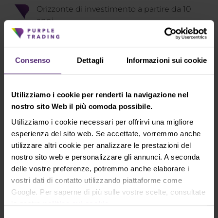
Orizzonte di investimento a partire da 10
anni
Molto volatile in caso di crisi economiche
​Composizione: 45% in joint stock USA, 40%
Consenso
Dettagli
Informazioni sui cookie
joint stock europee, 15% joint stock di
mercati in via di sviluppo
Utilizziamo i cookie per renderti la navigazione nel
Previsione di elevati profitti ed elevata
nostro sito Web il più comoda possibile.
volatilità per il valore del portafoglio
Utilizziamo i cookie necessari per offrirvi una migliore
Consigliabile per investimento regolare di
esperienza del sito web. Se accettate, vorremmo anche
lungo termine
utilizzare altri cookie per analizzare le prestazioni del
nostro sito web e personalizzare gli annunci. A seconda
delle vostre preferenze, potremmo anche elaborare i
vostri dati di contatto utilizzando piattaforme come
Google. Per saperne di più sulle vostre scelte, consultate
la nostra
politica sui cookie
.