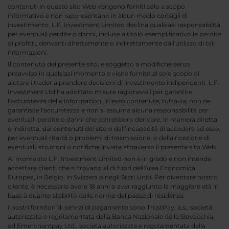
contenuti in questo sito Web vengono forniti solo a scopo
informativo e non rappresentano in alcun modo consigli di
investimento. L.F. Investment Limited declina qualsiasi responsabilità
per eventuali perdite o danni, incluse a titolo esemplificativo le perdite
di profitti, derivanti direttamente o indirettamente dall'utilizzo di tali
informazioni.
Il contenuto del presente sito, è soggetto a modifiche senza
preavviso in qualsiasi momento e viene fornito al solo scopo di
aiutare i trader a prendere decisioni di investimento indipendenti. L.F.
Investment Ltd ha adottato misure ragionevoli per garantire
l'accuratezza delle informazioni in esso contenute, tuttavia, non ne
garantisce l'accuratezza e non si assume alcuna responsabilità per
eventuali perdite o danni che potrebbero derivare, in maniera diretta
o indiretta, dai contenuti del sito o dall’incapacità di accedere ad esso,
per eventuali ritardi o problemi di trasmissione, o della ricezione di
eventuali istruzioni o notifiche inviate attraverso il presente sito Web.
Al momento L.F. Investment Limited non è in grado e non intende
accettare clienti che si trovano al di fuori dell'Area Economica
Europea, in Belgio, in Svizzera o negli Stati Uniti. Per diventare nostro
cliente, è necessario avere 18 anni o aver raggiunto la maggiore età in
base a quanto stabilito dalle norme del paese di residenza.
I nostri fornitori di servizi di pagamento sono TrustPay, a.s., società
autorizzata e regolamentata dalla Banca Nazionale della Slovacchia,
ed Emerchantpay Ltd., società autorizzata e regolamentata dalla