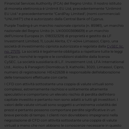
Financial Services Authority (FCA) del Regno Unito. Il nostro istituto
di moneta elettronica è Unlimit EU Ltd, precedentemente "Unlimint
EU Ltd." e precedentemente "CardPay Limited", (nomi commerciali:
"UNLIMIT") che è autorizzato dalla Central Bank of Cyprus.
Purple Trading è un marchio nazionale cipriota (n. 85981), un marchio
nazionale del Regno Unito (n. UK00003696619) e un marchio
dell'Unione Europea (n. 018332329) di proprietà e gestito da LF
Investment Limited, 11, Louki Akrita, CY-4044 Limassol, Cipro, una
società di investimento cipriota autorizzata e regolata dalla
CySEC lic.
no. 271/15
. La società è legalmente obbligata a rispettare tutte le leggi
di Cipro, nonché le regole e le condizioni stabilite dalla licenza
CySEC. La società sussidiaria di L.F. Investment Ltd, LFA International
Ltd., Aiolou & Panagioti Diomidous 9, Katholiki, 3020, Limassol, Cipro,
numero di registrazione: HE422638 è responsabile dell'elaborazione
delle transazioni effettuate con carte.
I CFD con attività sottostante una coppia di valute virtuali sono
complessi, estremamente rischiosi e solitamente altamente
speculativi e comportano un elevato rischio di perdita dell'intero
capitale investito e pertanto non sono adatti a tutti gli investitori. I
valori delle valute virtuali sono soggetti a un'estrema volatilità dei
prezzi e pertanto possono comportare perdite significative in un
breve periodo di tempo. I clienti non dovrebbero impegnarsi nella
negoziazione di CFD con attività sottostante una coppia di valute
virtuali a meno che non abbiano le conoscenze necessarie in questo