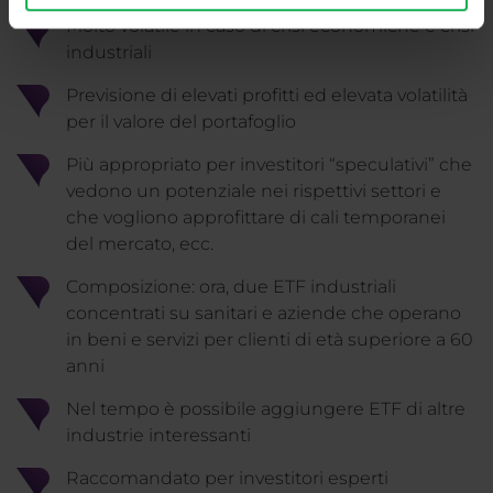
Molto volatile in caso di crisi economiche e crisi
industriali
Previsione di elevati profitti ed elevata volatilità
per il valore del portafoglio
Più appropriato per investitori “speculativi” che
vedono un potenziale nei rispettivi settori e
che vogliono approfittare di cali temporanei
del mercato, ecc.
Composizione: ora, due ETF industriali
concentrati su sanitari e aziende che operano
in beni e servizi per clienti di età superiore a 60
anni
Nel tempo è possibile aggiungere ETF di altre
industrie interessanti
Raccomandato per investitori esperti