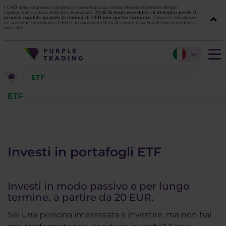
I CFD sono strumenti complessi e presentano un rischio elevato di perdere denaro
rapidamente a causa della leva finanziaria.
72,05 % degli investitori al dettaglio perde il
proprio capitale quando fa trading di CFD con questo fornitore.
Dovresti considerare
se sai come funzionano i CFD e se puoi permetterti di correre il rischio elevato di perdere i
tuoi soldi.
ETF
ETF
Investi in portafogli ETF
Investi in modo passivo e per lungo
termine, a partire da 20 EUR.
Sei una persona interessata a investire, ma non hai