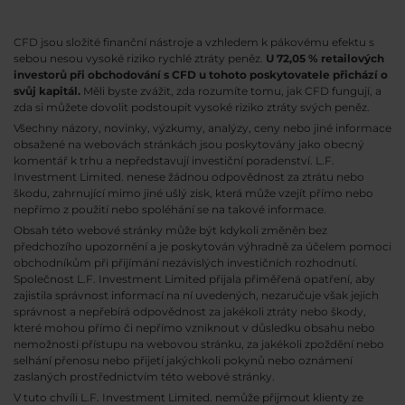
CFD jsou složité finanční nástroje a vzhledem k pákovému efektu s
sebou nesou vysoké riziko rychlé ztráty peněz.
U 72,05 % retailových
investorů při obchodování s CFD u tohoto poskytovatele přichází o
svůj kapitál.
Měli byste zvážit, zda rozumíte tomu, jak CFD fungují, a
zda si můžete dovolit podstoupit vysoké riziko ztráty svých peněz.
Všechny názory, novinky, výzkumy, analýzy, ceny nebo jiné informace
obsažené na webovách stránkách jsou poskytovány jako obecný
komentář k trhu a nepředstavují investiční poradenství. L.F.
Investment Limited. nenese žádnou odpovědnost za ztrátu nebo
škodu, zahrnující mimo jiné ušlý zisk, která může vzejít přímo nebo
nepřímo z použití nebo spoléhání se na takové informace.
Obsah této webové stránky může být kdykoli změněn bez
předchozího upozornění a je poskytován výhradně za účelem pomoci
obchodníkům při přijímání nezávislých investičních rozhodnutí.
Společnost L.F. Investment Limited přijala přiměřená opatření, aby
zajistila správnost informací na ní uvedených, nezaručuje však jejich
správnost a nepřebírá odpovědnost za jakékoli ztráty nebo škody,
které mohou přímo či nepřímo vzniknout v důsledku obsahu nebo
nemožnosti přístupu na webovou stránku, za jakékoli zpoždění nebo
selhání přenosu nebo přijetí jakýchkoli pokynů nebo oznámení
zaslaných prostřednictvím této webové stránky.
V tuto chvíli L.F. Investment Limited. nemůže přijmout klienty ze