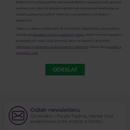
Zaškrtnutím tohoto políčka dobrovolně žádám a poskytuji svůj výslovný
souhlas s tím, aby mě zástupce společnosti kontaktoval telefonicky za
účelem poskytnutí dalších informací o produktech a službách
společnosti.
* Beru na vědomí a přijímám, že mé osobní údaje budou zpracovány v
souladu se
zásadami ochrany osobních údajů
, včetně marketingových a
propagačních účelů. Dále potvrzuji, beru na vědomí a přijímám
informace o pořizování audiovizuálních záznamů
, stejně jako
varování a
zveřejnění rizik
.
ODESLAT
Odběr newsletteru
Co nového v Purple Trading, Market Shot,
podpultovky, tržní analýzy a články...