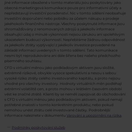
jiné informace obsažené v tomto materiálu jsou poskytovány jako
obecná marketingová komunikace pouze pro informativní účely a
nepředstavují investiční poradenství. Nic v tomto sdělení neobsahuje
investiční doporučení nebo pobídku za účelem nákupu a prodeje
jakéhokoliv finančního nástroje. Všechny poskytnuté informace jsou
shromažďovány z renomovaných zdrojů a jakékoliv informace
obsahující údaj o minulé výkonnosti nejsou zárukou ani spolehlivým
ukazatelem budoucí výkonnosti. Nepřebíráme žádnou odpovědnost
za jakékoliv ztráty vyplývající z jakékoliv investice provedené na
základě informací uvedených v tomto sdělení. Tato komunikace
nesmí být reprodukována ani dále šířena bez našeho předchozího
písemného souhlasu.
CFD s virtuální měnou jako podkladovým aktivem jsou složité,
extrémně rizikové, obvykle vysoce spekulativní a nesou s sebou
vysoké riziko ztráty celého investovaného kapitálu, a proto nejsou
vhodné pro všechny investory. Hodnoty virtuálních měn podléhají
extrémní volatilitě cen, a proto mohou v krátkém časovém období
vést ke značné ztrátě. Klienti by se neměli zapojovat do obchodování
s CFD s virtuální měnou jako podkladovým aktivem, pokud nemají
potřebné znalosti v tomto konkrétním produktu; nebo pokud
nemohou unést ztrátu celé investované částky. Podrobnější
informace naleznete v dokumentu
Varování a upozornění na rizika
.
Podmínky poskytování služeb