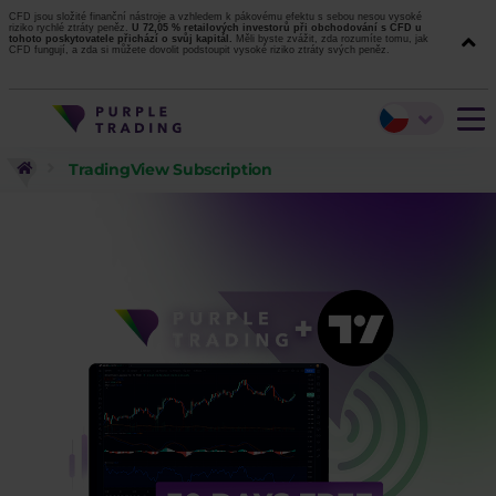
CFD jsou složité finanční nástroje a vzhledem k pákovému efektu s sebou nesou vysoké
riziko rychlé ztráty peněz.
U 72,05 % retailových investorů při obchodování s CFD u
tohoto poskytovatele přichází o svůj kapitál.
Měli byste zvážit, zda rozumíte tomu, jak
CFD fungují, a zda si můžete dovolit podstoupit vysoké riziko ztráty svých peněz.
TradingView Subscription