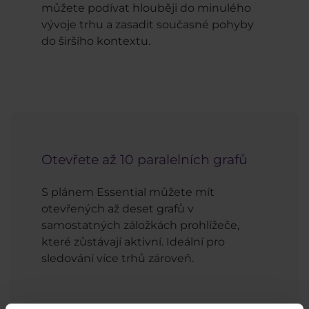
můžete podívat hlouběji do minulého
vývoje trhu a zasadit současné pohyby
do širšího kontextu.
Otevřete až 10 paralelních grafů
S plánem Essential můžete mít
otevřených až deset grafů v
samostatných záložkách prohlížeče,
které zůstávají aktivní. Ideální pro
sledování více trhů zároveň.