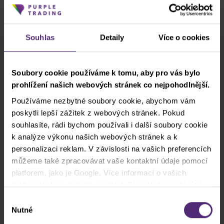
Souhlas
Detaily
Více o cookies
Soubory cookie používáme k tomu, aby pro vás bylo
prohlížení našich webových stránek co nejpohodlnější.
Používáme nezbytné soubory cookie, abychom vám
poskytli lepší zážitek z webových stránek. Pokud
souhlasíte, rádi bychom používali i další soubory cookie
k analýze výkonu našich webových stránek a k
personalizaci reklam. V závislosti na vašich preferencích
můžeme také zpracovávat vaše kontaktní údaje pomocí
platforem, jako je Google. Více informací o vašich
možnostech se dozvíte v našich
Zásadách používání
cookies
. Pokud zvolíte možnost „Povolit vše“, přijímáte
Výběr
a souhlasíte s tím, že sdílíme vaše informace s třetími
Nutné
souhlasu
stranami, například s našimi marketingovými partnery. To