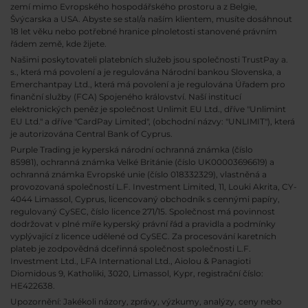
zemí mimo Evropského hospodářského prostoru a z Belgie,
Švýcarska a USA. Abyste se stal/a naším klientem, musíte dosáhnout
18 let věku nebo potřebné hranice plnoletosti stanovené právním
řádem země, kde žijete.
Našimi poskytovateli platebních služeb jsou společnosti TrustPay a.
s., která má povolení a je regulována Národní bankou Slovenska, a
Emerchantpay Ltd., která má povolení a je regulována Úřadem pro
finanční služby (FCA) Spojeného království. Naší institucí
elektronických peněz je společnost Unlimit EU Ltd., dříve "Unlimint
EU Ltd." a dříve "CardPay Limited", (obchodní názvy: "UNLIMIT"), která
je autorizována Central Bank of Cyprus.
Purple Trading je kyperská národní
ochranná známka (číslo
85981), ochranná známka Velké Británie (číslo UK00003696619) a
ochranná známka Evropské unie (číslo 018332329), vlastněná a
provozovaná společností L.F. Investment Limited, 11, Louki Akrita, CY-
4044 Limassol, Cyprus, licencovaný obchodník s cennými papíry,
regulovaný CySEC, číslo licence 271/15. Společnost má povinnost
dodržovat v plné míře kyperský právní řád a pravidla a podmínky
vyplývající z licence udělené od CySEC. Za procesování karetních
plateb je zodpovědná dceřinná společnost společnosti L.F.
Investment Ltd., LFA International Ltd., Aiolou & Panagioti
Diomidous 9, Katholiki, 3020, Limassol, Kypr, registrační číslo:
HE422638.
Upozornění: Jakékoli názory, zprávy, výzkumy, analýzy, ceny nebo