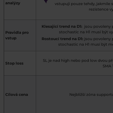
analýzy
vstupuji pouze tehdy, jakmil
rezistence 
Klesající trend na D1:
jsou povoleny p
stochastic na H1 musí být vyš
Pravidla pro
vstup
Rostoucí trend na D1:
jsou povoleny 
stochastic na H1 musí být men
SL je nad high nebo pod low dvou př
Stop loss
SMA 1
Cílová cena
Nejbližší zóna support