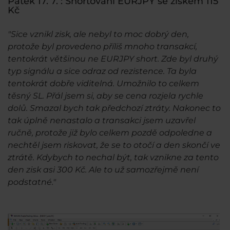
Pátek 17. 7. : Shortování EURJPY se ziskem 115
Kč
"Sice vznikl zisk, ale nebyl to moc dobrý den,
protože byl provedeno příliš mnoho transakcí,
tentokrát většinou ne EURJPY short. Zde byl druhý
typ signálu a sice odraz od rezistence. Ta byla
tentokrát dobře viditelná. Umožnilo to celkem
těsný SL. Přál jsem si, aby se cena rozjela rychle
dolů. Smazal bych tak předchozí ztráty. Nakonec to
tak úplně nenastalo a transakci jsem uzavřel
ručně, protože již bylo celkem pozdě odpoledne a
nechtěl jsem riskovat, že se to otočí a den skončí ve
ztrátě. Kdybych to nechal být, tak vznikne za tento
den zisk asi 300 Kč. Ale to už samozřejmě není
podstatné."