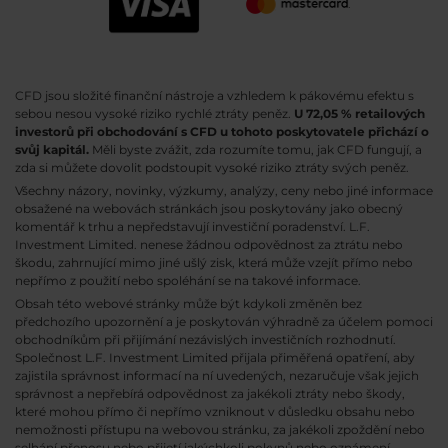
CFD jsou složité finanční nástroje a vzhledem k pákovému efektu s
sebou nesou vysoké riziko rychlé ztráty peněz.
U 72,05 % retailových
investorů při obchodování s CFD u tohoto poskytovatele přichází o
svůj kapitál.
Měli byste zvážit, zda rozumíte tomu, jak CFD fungují, a
zda si můžete dovolit podstoupit vysoké riziko ztráty svých peněz.
Všechny názory, novinky, výzkumy, analýzy, ceny nebo jiné informace
obsažené na webovách stránkách jsou poskytovány jako obecný
komentář k trhu a nepředstavují investiční poradenství. L.F.
Investment Limited. nenese žádnou odpovědnost za ztrátu nebo
škodu, zahrnující mimo jiné ušlý zisk, která může vzejít přímo nebo
nepřímo z použití nebo spoléhání se na takové informace.
Obsah této webové stránky může být kdykoli změněn bez
předchozího upozornění a je poskytován výhradně za účelem pomoci
obchodníkům při přijímání nezávislých investičních rozhodnutí.
Společnost L.F. Investment Limited přijala přiměřená opatření, aby
zajistila správnost informací na ní uvedených, nezaručuje však jejich
správnost a nepřebírá odpovědnost za jakékoli ztráty nebo škody,
které mohou přímo či nepřímo vzniknout v důsledku obsahu nebo
nemožnosti přístupu na webovou stránku, za jakékoli zpoždění nebo
selhání přenosu nebo přijetí jakýchkoli pokynů nebo oznámení