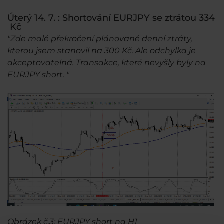
Úterý 14. 7. : Shortování EURJPY se ztrátou 334
Kč
"Zde malé překročení plánované denní ztráty,
kterou jsem stanovil na 300 Kč. Ale odchylka je
akceptovatelná. Transakce, které nevyšly byly na
EURJPY short. "
Obrázek č.3: EURJPY short na H1