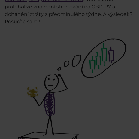
probíhal ve znamení shortování na GBPJPY a
dohánění ztráty z předminulého týdne. A výsledek?
Posuďte sami!