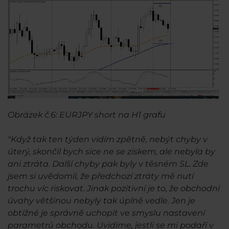
Obrázek č.6: EURJPY short na H1 grafu
"Když tak ten týden vidím zpětně, nebýt chyby v
úterý, skončil bych sice ne se ziskem, ale nebyla by
ani ztráta. Další chyby pak byly v těsném SL. Zde
jsem si uvědomil, že předchozí ztráty mě nutí
trochu víc riskovat. Jinak pozitivní je to, že obchodní
úvahy většinou nebyly tak úplně vedle. Jen je
obtížné je správně uchopit ve smyslu nastavení
parametrů obchodu. Uvidíme, jestli se mi podaří v