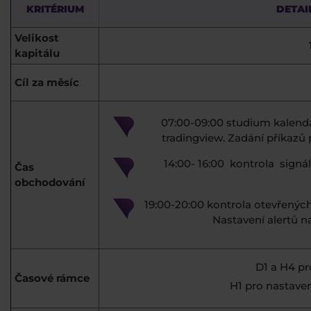
KRITÉRIUM
DETAI
Velikost
kapitálu
Cíl za měsíc
07:00-09:00 studium kalendá
tradingview. Zadání příkazů p
14:00- 16:00 kontrola signá
Čas
obchodování
19:00-20:00 kontrola otevřenýc
Nastavení alertů n
D1 a H4 pro
Časové rámce
H1 pro nastaven