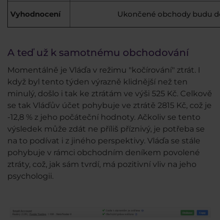
Vyhodnocení
Ukončené obchody budu d
A teď už k samotnému obchodování
Momentálně je Vláďa v režimu "kočírování" ztrát. I
když byl tento týden výrazně klidnější než ten
minulý, došlo i tak ke ztrátám ve výši 525 Kč. Celkově
se tak Vláďův účet pohybuje ve ztrátě 2815 Kč, což je
-12,8 % z jeho počáteční hodnoty. Ačkoliv se tento
výsledek může zdát ne příliš příznivý, je potřeba se
na to podívat i z jiného perspektivy. Vláďa se stále
pohybuje v rámci obchodním deníkem povolené
ztráty, což, jak sám tvrdí, má pozitivní vliv na jeho
psychologii.