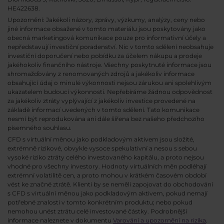
HE422638.
Upozornění: Jakékoli názory, zprávy, výzkumy, analýzy, ceny nebo
jiné informace obsažené v tomto materiálu jsou poskytovány jako
obecná marketingová komunikace pouze pro informativní účely a
nepředstavují investiční poradenství. Nic v tomto sdělení neobsahuje
investiční doporučení nebo pobídku za účelem nákupu a prodeje
jakéhokoliv finančního nástroje. Všechny poskytnuté informace jsou
shromažďovány z renomovaných zdrojů a jakékoliv informace
obsahující údaj o minulé výkonnosti nejsou zárukou ani spolehlivým
ukazatelem budoucí výkonnosti. Nepřebíráme žádnou odpovědnost
za jakékoliv ztráty vyplývající z jakékoliv investice provedené na
základě informací uvedených v tomto sdělení. Tato komunikace
nesmí být reprodukována ani dále šířena bez našeho předchozího
písemného souhlasu.
CFD s virtuální měnou jako podkladovým aktivem jsou složité,
extrémně rizikové, obvykle vysoce spekulativní a nesou s sebou
vysoké riziko ztráty celého investovaného kapitálu, a proto nejsou
vhodné pro všechny investory. Hodnoty virtuálních měn podléhají
extrémní volatilitě cen, a proto mohou v krátkém časovém období
vést ke značné ztrátě. Klienti by se neměli zapojovat do obchodování
s CFD s virtuální měnou jako podkladovým aktivem, pokud nemají
potřebné znalosti v tomto konkrétním produktu; nebo pokud
nemohou unést ztrátu celé investované částky. Podrobnější
informace naleznete v dokumentu
Varování a upozornění na rizika
.