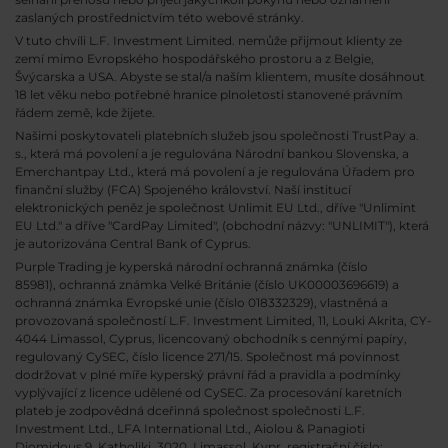
zaslaných prostřednictvím této webové stránky.
V tuto chvíli L.F. Investment Limited. nemůže přijmout klienty ze
zemí mimo Evropského hospodářského prostoru a z Belgie,
Švýcarska a USA. Abyste se stal/a naším klientem, musíte dosáhnout
18 let věku nebo potřebné hranice plnoletosti stanovené právním
řádem země, kde žijete.
Našimi poskytovateli platebních služeb jsou společnosti TrustPay a.
s., která má povolení a je regulována Národní bankou Slovenska, a
Emerchantpay Ltd., která má povolení a je regulována Úřadem pro
finanční služby (FCA) Spojeného království. Naší institucí
elektronických peněz je společnost Unlimit EU Ltd., dříve "Unlimint
EU Ltd." a dříve "CardPay Limited", (obchodní názvy: "UNLIMIT"), která
je autorizována Central Bank of Cyprus.
Purple Trading je kyperská národní
ochranná známka (číslo
85981), ochranná známka Velké Británie (číslo UK00003696619) a
ochranná známka Evropské unie (číslo 018332329), vlastněná a
provozovaná společností L.F. Investment Limited, 11, Louki Akrita, CY-
4044 Limassol, Cyprus, licencovaný obchodník s cennými papíry,
regulovaný CySEC, číslo licence 271/15. Společnost má povinnost
dodržovat v plné míře kyperský právní řád a pravidla a podmínky
vyplývající z licence udělené od CySEC. Za procesování karetních
plateb je zodpovědná dceřinná společnost společnosti L.F.
Investment Ltd., LFA International Ltd., Aiolou & Panagioti
Diomidous 9, Katholiki, 3020, Limassol, Kypr, registrační číslo: