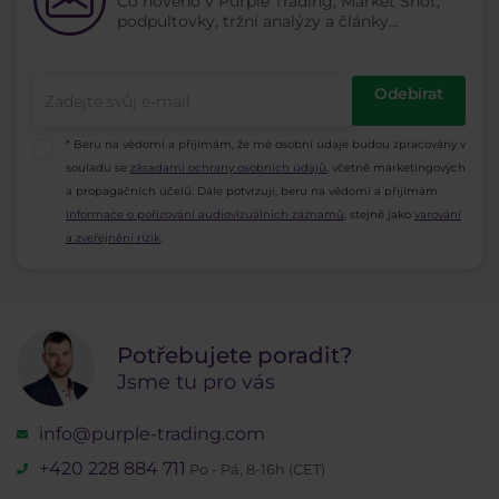
Co nového v Purple Trading, Market Shot,
podpultovky, tržní analýzy a články...
Odebírat
* Beru na vědomí a přijímám, že mé osobní údaje budou zpracovány v
souladu se
zásadami ochrany osobních údajů
, včetně marketingových
a propagačních účelů. Dále potvrzuji, beru na vědomí a přijímám
informace o pořizování audiovizuálních záznamů
, stejně jako
varování
a zveřejnění rizik
.
Potřebujete poradit?
Jsme tu pro vás
info@purple-trading.com
+420 228 884 711
Po - Pá, 8-16h (CET)