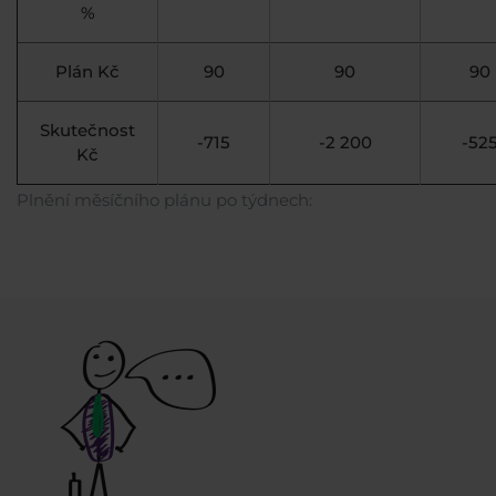
%
Plán Kč
90
90
90
Skutečnost
-715
-2 200
-52
Kč
Plnění měsíčního plánu po týdnech: