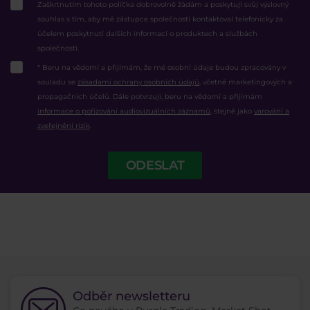
Zaškrtnutím tohoto políčka dobrovolně žádám a poskytuji svůj výslovný
souhlas s tím, aby mě zástupce společnosti kontaktoval telefonicky za
účelem poskytnutí dalších informací o produktech a službách
společnosti.
* Beru na vědomí a přijímám, že mé osobní údaje budou zpracovány v
souladu se
zásadami ochrany osobních údajů
, včetně marketingových a
propagačních účelů. Dále potvrzuji, beru na vědomí a přijímám
informace o pořizování audiovizuálních záznamů
, stejně jako
varování a
zveřejnění rizik
.
ODESLAT
Odběr newsletteru