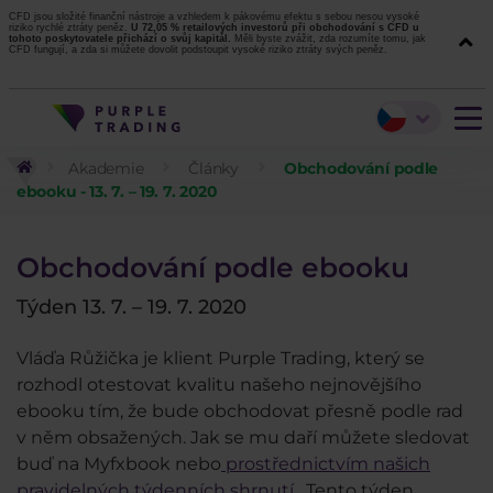
CFD jsou složité finanční nástroje a vzhledem k pákovému efektu s sebou nesou vysoké
riziko rychlé ztráty peněz.
U 72,05 % retailových investorů při obchodování s CFD u
tohoto poskytovatele přichází o svůj kapitál.
Měli byste zvážit, zda rozumíte tomu, jak
CFD fungují, a zda si můžete dovolit podstoupit vysoké riziko ztráty svých peněz.
Akademie
Články
Obchodování podle
ebooku - 13. 7. – 19. 7. 2020
Obchodování podle ebooku
Týden 13. 7. – 19. 7. 2020
Vláďa Růžička je klient Purple Trading, který se
rozhodl otestovat kvalitu našeho nejnovějšího
ebooku tím, že bude obchodovat přesně podle rad
v něm obsažených. Jak se mu daří můžete sledovat
buď na Myfxbook nebo
prostřednictvím našich
pravidelných týdenních shrnutí
. Tento týden