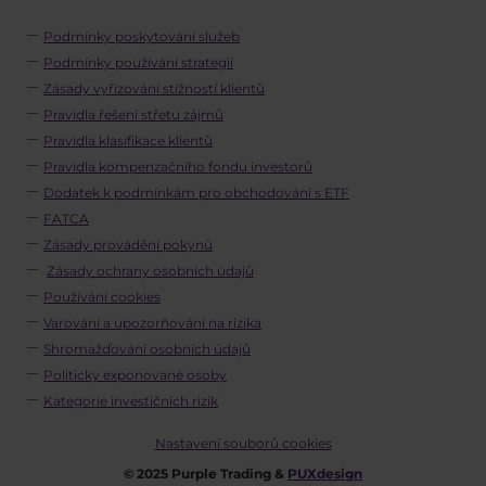
Podmínky poskytování služeb
Podmínky používání strategií
Zásady vyřizování stížností klientů
Pravidla řešení střetu zájmů
Pravidla klasifikace klientů
Pravidla kompenzačního fondu investorů
Dodatek k podmínkám pro obchodování s ETF
FATCA
Zásady provádění pokynů
Zásady ochrany osobních údajů
Používání cookies
Varování a upozorňování na rizika
Shromažďování osobních údajů
Politicky exponované osoby
Kategorie investičních rizik
Nastavení souborů cookies
© 2025 Purple Trading &
PUXdesign