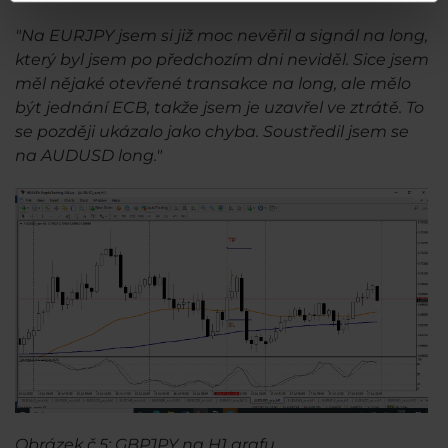
"Na EURJPY jsem si již moc nevěřil a signál na long,
který byl jsem po předchozím dni neviděl. Sice jsem
měl nějaké otevřené transakce na long, ale mělo
být jednání ECB, takže jsem je uzavřel ve ztrátě. To
se později ukázalo jako chyba. Soustředil jsem se
na AUDUSD long."
Obrázek č.5: GBPJPY na H1 grafu