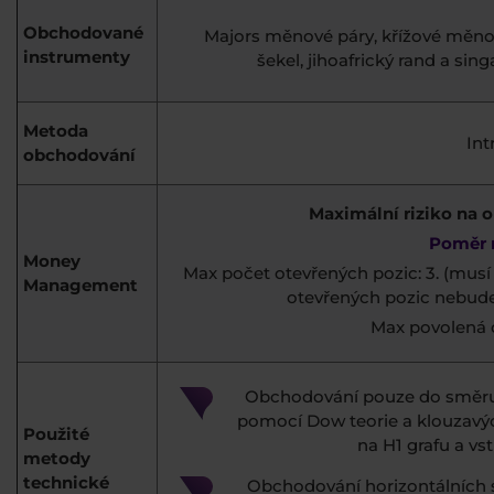
Obchodované
Majors měnové páry, křížové měnov
instrumenty
šekel, jihoafrický rand a s
Metoda
Int
obchodování
Maximální riziko na 
Poměr r
Money
Max počet otevřených pozic: 3. (musí 
Management
otevřených pozic nebude 
Max povolená c
Obchodování pouze do směru 
pomocí Dow teorie a klouzavýc
Použité
na H1 grafu a vs
metody
technické
Obchodování horizontálních s