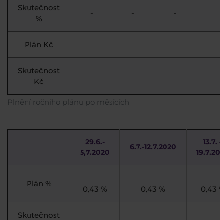
Skutečnost
-
-
-
%
Plán Kč
Skutečnost
Kč
Plnění ročního plánu po měsících
29.6.-
13.7. 
6.7.-12.7.2020
5,7.2020
19.7.2
Plán %
0,43 %
0,43 %
0,43
Skutečnost