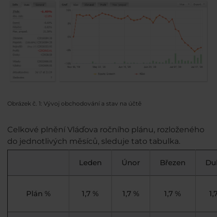
Obrázek č. 1: Vývoj obchodování a stav na účtě
Celkové plnění Vláďova ročního plánu, rozloženého
do jednotlivých měsíců, sleduje tato tabulka.
Leden
Únor
Březen
Du
Plán %
1,7 %
1,7 %
1,7 %
1,