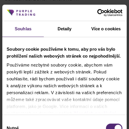
"Zde jsem udělal chybu. Short by měl být, když jsou
průměry pod sebou a stochastic je nad 80. Splněna
nebyla ani jedna podmínka. Nevím, jak je možné,
Souhlas
Detaily
Více o cookies
že to je tak matoucí. Myslel jsem si, že se trh otočí.
Dobré je držet se poučky, obchoduj co vidíš, ne to co
si myslíš. Do budoucna by bylo dobré podobné
Soubory cookie používáme k tomu, aby pro vás bylo
omyly eliminovat."
prohlížení našich webových stránek co nejpohodlnější.
Používáme nezbytné soubory cookie, abychom vám
Středa 15. 7. : Longování EURJPY se ztrátou 319
Kč
poskytli lepší zážitek z webových stránek. Pokud
souhlasíte, rádi bychom používali i další soubory cookie
"Tak tohle už bylo vážné. 1000 Kč ztráta za první tři
k analýze výkonu našich webových stránek a k
dny v týdnu. Zde byly EURJPY long."
personalizaci reklam. V závislosti na vašich preferencích
můžeme také zpracovávat vaše kontaktní údaje pomocí
platforem, jako je Google. Více informací o vašich
možnostech se dozvíte v našich
Zásadách používání
cookies
. Pokud zvolíte možnost „Povolit vše“, přijímáte
Výběr
a souhlasíte s tím, že sdílíme vaše informace s třetími
Nutné