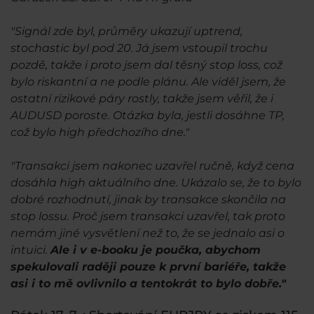
"Signál zde byl, průměry ukazují uptrend,
stochastic byl pod 20. Já jsem vstoupil trochu
pozdě, takže i proto jsem dal těsný stop loss, což
bylo riskantní a ne podle plánu. Ale viděl jsem, že
ostatní rizikové páry rostly, takže jsem věřil, že i
AUDUSD poroste. Otázka byla, jestli dosáhne TP,
což bylo high předchozího dne."
"Transakci jsem nakonec uzavřel ručně, když cena
dosáhla high aktuálního dne. Ukázalo se, že to bylo
dobré rozhodnutí, jinak by transakce skončila na
stop lossu. Proč jsem transakci uzavřel, tak proto
nemám jiné vysvětlení než to, že se jednalo asi o
intuici.
Ale i v e-booku je poučka, abychom
spekulovali raději pouze k první bariéře, takže
asi i to mě ovlivnilo a tentokrát to bylo dobře."