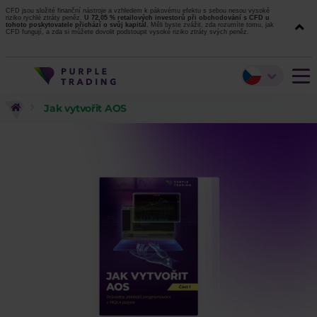
CFD jsou složité finanční nástroje a vzhledem k pákovému efektu s sebou nesou vysoké
riziko rychlé ztráty peněz.
U 72,05 % retailových investorů při obchodování s CFD u
tohoto poskytovatele přichází o svůj kapitál.
Měli byste zvážit, zda rozumíte tomu, jak
CFD fungují, a zda si můžete dovolit podstoupit vysoké riziko ztráty svých peněz.
Jak vytvořit AOS