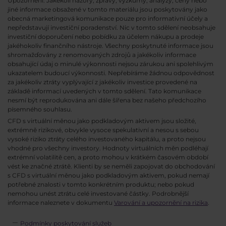
Upozornění: Jakékoli názory, zprávy, výzkumy, analýzy, ceny nebo
jiné informace obsažené v tomto materiálu jsou poskytovány jako
obecná marketingová komunikace pouze pro informativní účely a
nepředstavují investiční poradenství. Nic v tomto sdělení neobsahuje
investiční doporučení nebo pobídku za účelem nákupu a prodeje
jakéhokoliv finančního nástroje. Všechny poskytnuté informace jsou
shromažďovány z renomovaných zdrojů a jakékoliv informace
obsahující údaj o minulé výkonnosti nejsou zárukou ani spolehlivým
ukazatelem budoucí výkonnosti. Nepřebíráme žádnou odpovědnost
za jakékoliv ztráty vyplývající z jakékoliv investice provedené na
základě informací uvedených v tomto sdělení. Tato komunikace
nesmí být reprodukována ani dále šířena bez našeho předchozího
písemného souhlasu.
CFD s virtuální měnou jako podkladovým aktivem jsou složité,
extrémně rizikové, obvykle vysoce spekulativní a nesou s sebou
vysoké riziko ztráty celého investovaného kapitálu, a proto nejsou
vhodné pro všechny investory. Hodnoty virtuálních měn podléhají
extrémní volatilitě cen, a proto mohou v krátkém časovém období
vést ke značné ztrátě. Klienti by se neměli zapojovat do obchodování
s CFD s virtuální měnou jako podkladovým aktivem, pokud nemají
potřebné znalosti v tomto konkrétním produktu; nebo pokud
nemohou unést ztrátu celé investované částky. Podrobnější
informace naleznete v dokumentu
Varování a upozornění na rizika
.
Podmínky poskytování služeb