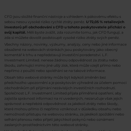
CFD jsou složité finanční nástroje a vzhledem k pákovému efektu s
sebou nesou vysoké riziko rychlé ztráty peněz.
U 72,05 % retailových
investorů při obchodování s CFD u tohoto poskytovatele přichází o
svůj kapitál.
Měli byste zvážit, zda rozumíte tomu, jak CFD fungují, a
zda si můžete dovolit podstoupit vysoké riziko ztráty svých peněz.
Všechny názory, novinky, výzkumy, analýzy, ceny nebo jiné informace
obsažené na webovách stránkách jsou poskytovány jako obecný
komentář k trhu a nepředstavují investiční poradenství. L.F.
Investment Limited. nenese žádnou odpovědnost za ztrátu nebo
škodu, zahrnující mimo jiné ušlý zisk, která může vzejít přímo nebo
nepřímo z použití nebo spoléhání se na takové informace.
Obsah této webové stránky může být kdykoli změněn bez
předchozího upozornění a je poskytován výhradně za účelem pomoci
obchodníkům při přijímání nezávislých investičních rozhodnutí.
Společnost L.F. Investment Limited přijala přiměřená opatření, aby
zajistila správnost informací na ní uvedených, nezaručuje však jejich
správnost a nepřebírá odpovědnost za jakékoli ztráty nebo škody,
které mohou přímo či nepřímo vzniknout v důsledku obsahu nebo
nemožnosti přístupu na webovou stránku, za jakékoli zpoždění nebo
selhání přenosu nebo přijetí jakýchkoli pokynů nebo oznámení
zaslaných prostřednictvím této webové stránky.