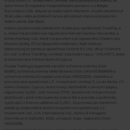
V tuto chvíli L.F. Investment Limited. nemůže přijmout klienty ze
zemí mimo Evropského hospodářského prostoru a z Belgie,
Švýcarska a USA. Abyste se stal/a naším klientem, musíte dosáhnout
18 let věku nebo potřebné hranice plnoletosti stanovené právním
řádem země, kde žijete.
Našimi poskytovateli platebních služeb jsou společnosti TrustPay a.
s., která má povolení a je regulována Národní bankou Slovenska, a
Emerchantpay Ltd., která má povolení a je regulována Úřadem pro
finanční služby (FCA) Spojeného království. Naší institucí
elektronických peněz je společnost Unlimit EU Ltd., dříve "Unlimint
EU Ltd." a dříve "CardPay Limited", (obchodní názvy: "UNLIMIT"), která
je autorizována Central Bank of Cyprus.
Purple Trading je kyperská národní
ochranná známka (číslo
85981), ochranná známka Velké Británie (číslo UK00003696619) a
ochranná známka Evropské unie (číslo 018332329), vlastněná a
provozovaná společností L.F. Investment Limited, 11, Louki Akrita, CY-
4044 Limassol, Cyprus, licencovaný obchodník s cennými papíry,
regulovaný CySEC, číslo licence 271/15. Společnost má povinnost
dodržovat v plné míře kyperský právní řád a pravidla a podmínky
vyplývající z licence udělené od CySEC. Za procesování karetních
plateb je zodpovědná dceřinná společnost společnosti L.F.
Investment Ltd., LFA International Ltd., Aiolou & Panagioti
Diomidous 9, Katholiki, 3020, Limassol, Kypr, registrační číslo:
HE422638.