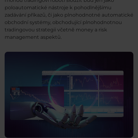
mohou tradingoví roboti sloužit buď jen jako
poloautomatické nástroje k pohodlnějšímu
zadávání příkazů, či jako plnohodnotné automatické
obchodní systémy, obchodující plnohodnotnou
tradingovou strategii včetně money a risk
management aspektů.