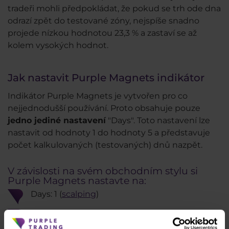
tradeři mohli předpokládat, že pokud se trh ode dna
odrazí zpět do testované zóny, nejspíše snadno
projede nízkou hodnotou 23,3 % a zastaví se až
kolem vysokých hodnot.
Jak nastavit Purple Magnets indikátor
Indikátor Purple Magnets je vytvořen pro co
nejjednodušší používání. Proto obsahuje pouze
jedno jediné nastavení
"Days". Toto nastavení lze
nastavit od hodnoty 1 do hodnoty 5 a představuje
počet kalkulovaných (testovaných) dnů nazpět.
V závislosti na svém obchodním stylu si
Purple Magnets nastavte na:
Days: 1 (
scalping
)
Days: 2-3 (
intraday
)