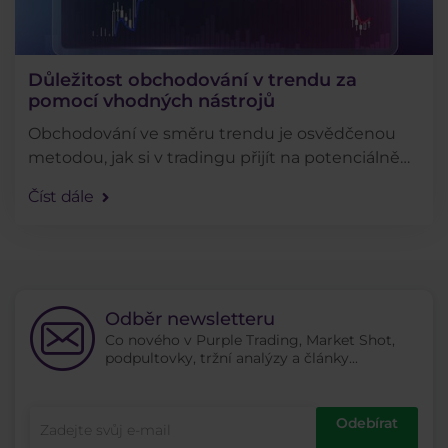
Důležitost obchodování v trendu za
pomocí vhodných nástrojů
Obchodování ve směru trendu je osvědčenou
metodou, jak si v tradingu přijít na potenciálně
slušné výdělky. Jenže identifikace trendu může
Číst dále
být mnohdy složitějším úkonem. Dnes si proto
ukážeme . . .
Odběr newsletteru
Co nového v Purple Trading, Market Shot,
podpultovky, tržní analýzy a články...
Odebírat