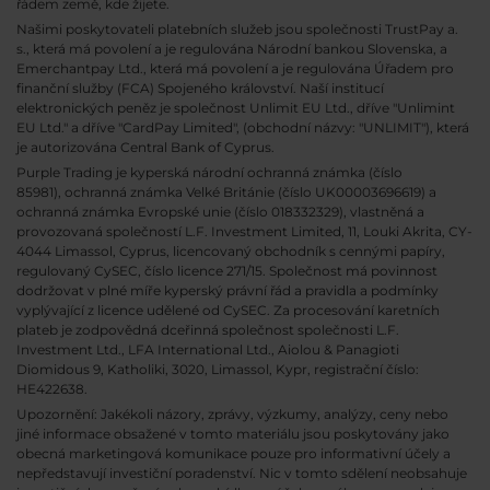
řádem země, kde žijete.
Našimi poskytovateli platebních služeb jsou společnosti TrustPay a.
s., která má povolení a je regulována Národní bankou Slovenska, a
Emerchantpay Ltd., která má povolení a je regulována Úřadem pro
finanční služby (FCA) Spojeného království. Naší institucí
elektronických peněz je společnost Unlimit EU Ltd., dříve "Unlimint
EU Ltd." a dříve "CardPay Limited", (obchodní názvy: "UNLIMIT"), která
je autorizována Central Bank of Cyprus.
Purple Trading je kyperská národní
ochranná známka (číslo
85981), ochranná známka Velké Británie (číslo UK00003696619) a
ochranná známka Evropské unie (číslo 018332329), vlastněná a
provozovaná společností L.F. Investment Limited, 11, Louki Akrita, CY-
4044 Limassol, Cyprus, licencovaný obchodník s cennými papíry,
regulovaný CySEC, číslo licence 271/15. Společnost má povinnost
dodržovat v plné míře kyperský právní řád a pravidla a podmínky
vyplývající z licence udělené od CySEC. Za procesování karetních
plateb je zodpovědná dceřinná společnost společnosti L.F.
Investment Ltd., LFA International Ltd., Aiolou & Panagioti
Diomidous 9, Katholiki, 3020, Limassol, Kypr, registrační číslo:
HE422638.
Upozornění: Jakékoli názory, zprávy, výzkumy, analýzy, ceny nebo
jiné informace obsažené v tomto materiálu jsou poskytovány jako
obecná marketingová komunikace pouze pro informativní účely a
nepředstavují investiční poradenství. Nic v tomto sdělení neobsahuje