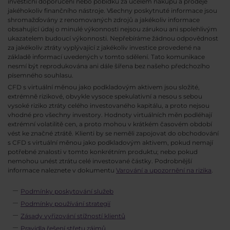
investiční doporučení nebo pobídku za účelem nákupu a prodeje
jakéhokoliv finančního nástroje. Všechny poskytnuté informace jsou
shromažďovány z renomovaných zdrojů a jakékoliv informace
obsahující údaj o minulé výkonnosti nejsou zárukou ani spolehlivým
ukazatelem budoucí výkonnosti. Nepřebíráme žádnou odpovědnost
za jakékoliv ztráty vyplývající z jakékoliv investice provedené na
základě informací uvedených v tomto sdělení. Tato komunikace
nesmí být reprodukována ani dále šířena bez našeho předchozího
písemného souhlasu.
CFD s virtuální měnou jako podkladovým aktivem jsou složité,
extrémně rizikové, obvykle vysoce spekulativní a nesou s sebou
vysoké riziko ztráty celého investovaného kapitálu, a proto nejsou
vhodné pro všechny investory. Hodnoty virtuálních měn podléhají
extrémní volatilitě cen, a proto mohou v krátkém časovém období
vést ke značné ztrátě. Klienti by se neměli zapojovat do obchodování
s CFD s virtuální měnou jako podkladovým aktivem, pokud nemají
potřebné znalosti v tomto konkrétním produktu; nebo pokud
nemohou unést ztrátu celé investované částky. Podrobnější
informace naleznete v dokumentu
Varování a upozornění na rizika
.
Podmínky poskytování služeb
Podmínky používání strategií
Zásady vyřizování stížností klientů
Pravidla řešení střetu zájmů