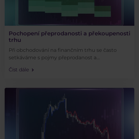
Pochopení přeprodanosti a překoupenosti
trhu
Při obchodování na finančním trhu se často
setkáváme s pojmy přeprodanost a
překoupenost. Ale co tyto pojmy vlastně
Číst dále
znamenají a jak nám mohou pomoci dosahovat
lepších výsledků? Odpověď najdete . . .