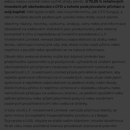
sebou nesou vysoké riziko rychlé ztráty peněz.
U 72,05 % retailových
investorů při obchodování s CFD u tohoto poskytovatele přichází o
svůj kapitál.
Měli byste zvážit, zda rozumíte tomu, jak CFD fungují, a
zda si můžete dovolit podstoupit vysoké riziko ztráty svých peněz.
Všechny názory, novinky, výzkumy, analýzy, ceny nebo jiné informace
obsažené na webovách stránkách jsou poskytovány jako obecný
komentář k trhu a nepředstavují investiční poradenství. L.F.
Investment Limited. nenese žádnou odpovědnost za ztrátu nebo
škodu, zahrnující mimo jiné ušlý zisk, která může vzejít přímo nebo
nepřímo z použití nebo spoléhání se na takové informace.
Obsah této webové stránky může být kdykoli změněn bez
předchozího upozornění a je poskytován výhradně za účelem pomoci
obchodníkům při přijímání nezávislých investičních rozhodnutí.
Společnost L.F. Investment Limited přijala přiměřená opatření, aby
zajistila správnost informací na ní uvedených, nezaručuje však jejich
správnost a nepřebírá odpovědnost za jakékoli ztráty nebo škody,
které mohou přímo či nepřímo vzniknout v důsledku obsahu nebo
nemožnosti přístupu na webovou stránku, za jakékoli zpoždění nebo
selhání přenosu nebo přijetí jakýchkoli pokynů nebo oznámení
zaslaných prostřednictvím této webové stránky.
V tuto chvíli L.F. Investment Limited. nemůže přijmout klienty ze
zemí mimo Evropského hospodářského prostoru a z Belgie,
Švýcarska a USA. Abyste se stal/a naším klientem, musíte dosáhnout
18 let věku nebo potřebné hranice plnoletosti stanovené právním