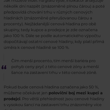
Jak můžete vidět na grafu výše, indikátor analyzuje
několik dní nazpět (znázorněné plnou čárou) a poté
předpovídá chování trhu v různých cenových
hladinách (znázorněné přerušovanou čárou a
procenty). Nejžádanější cenová hladina pro obě
skupiny, tedy kupce a prodejce je zde označena
jako 100 %. Dále se podle automatického výpočtu
dopočítávají ostatní cenové hladiny, kdy platí přímá
úměra k cenové hladině se 100 %.
Čím menší procento, tím menší bariéra pro
pohyb ceny pryč z této cenové zóny a menší
šance na zastavení trhu v této cenové zóně.
Pokud bude cenová hladina označena jako 50 %,
můžeme očekávat jen
poloviční boj mezi kupci a
prodejci
. Pro větší přehlednost jsou cenové hladiny
s vysokou šancí na zastavení trhu znázorněny více