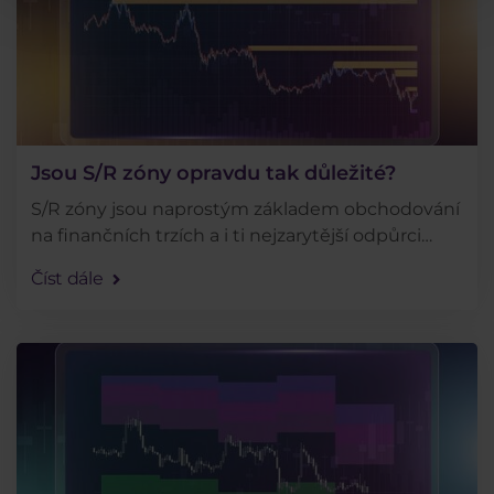
Jsou S/R zóny opravdu tak důležité?
S/R zóny jsou naprostým základem obchodování
na finančních trzích a i ti nejzarytější odpůrci
technické analýzy je uznávají. Jenže jsou opravdu
Číst dále
tak důležité, jak se říká a existují nějaké . . .