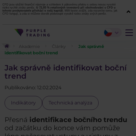
CFD jsou složité finanční nástroje a vzhledem k pákovému efektu s sebou nesou vysoké
riziko rychlé ztráty peněz.
U 72,05 % retailových investorů při obchodování s CFD u
tohoto poskytovatele přichází o svůj kapitál.
Měli byste zvážit, zda rozumíte tomu, jak
CFD fungují, a zda si můžete dovolit podstoupit vysoké riziko ztráty svých peněz.
Akademie
Články
Jak správně
identifikovat boční trend
Jak správně identifikovat boční
trend
Publikováno: 12.02.2024
Indikátory
Technická analýza
Přesná
identifikace bočního trendu
od začátku do konce vám pomůže