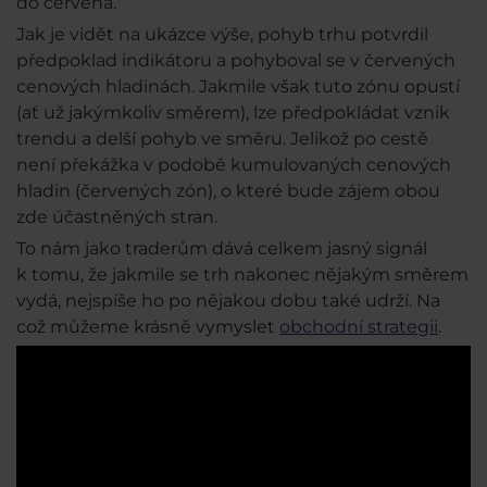
do červena.
Jak je vidět na ukázce výše, pohyb trhu potvrdil
předpoklad indikátoru a pohyboval se v červených
cenových hladinách. Jakmile však tuto zónu opustí
(ať už jakýmkoliv směrem), lze předpokládat vznik
trendu a delší pohyb ve směru. Jelikož po cestě
není překážka v podobě kumulovaných cenových
hladin (červených zón), o které bude zájem obou
zde účastněných stran.
To nám jako traderům dává celkem jasný signál
k tomu, že jakmile se trh nakonec nějakým směrem
vydá, nejspíše ho po nějakou dobu také udrží. Na
což můžeme krásně vymyslet
obchodní strategii
.