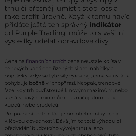
lépe načasovat vstupy a výstupy z
trhu či přesněji umístit stop loss a
take profit úrovně. Když k tomu navíc
přidáte ještě ten správný
indikátor
od Purple Trading, může to s vašimi
výsledky udělat opravdové divy.
Cena na
finančních trzích
cena neustále kolísá v
cenových kanálech řízených silami nabídky a
poptávky. Když se tyto síly vyrovnají, cena se ustálí a
pohybuje
bočně
v "chop" fázi. Naopak, trendové
fáze, kdy trh buď stoupá k novým maximům, nebo
klesá k novým minimům, naznačují dominanci
kupců, nebo prodejců.
Rozpoznání těchto fází je pro obchodníky zcela
klíčovou dovedností. Dává jím to totiž výhodu při
předvídání budoucího vývoje trhu a jeho
zobchodování. Oči zkušených obchodníků tuto