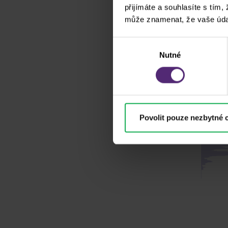
přijímáte a souhlasíte s tím,
může znamenat, že vaše úda
Výběr
Nutné
souhlasu
Povolit pouze nezbytné 