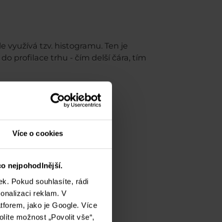
 využívá tzv. histogramu. Ten je
 profilace trhu - čím delší čára, tím
Více o cookies
o nejpohodlnější.
k. Pokud souhlasíte, rádi
onalizaci reklam. V
tforem, jako je Google. Více
olíte možnost „Povolit vše“,