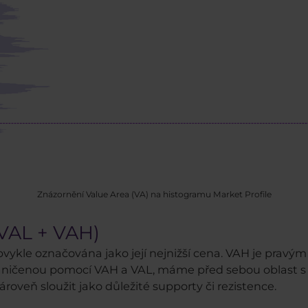
Znázornění Value Area (VA) na histogramu Market Profile
(VAL + VAH)
obvykle označována jako její nejnižší cena. VAH je prav
ničenou pomocí VAH a VAL, máme před sebou oblast s 
veň sloužit jako důležité supporty či rezistence.