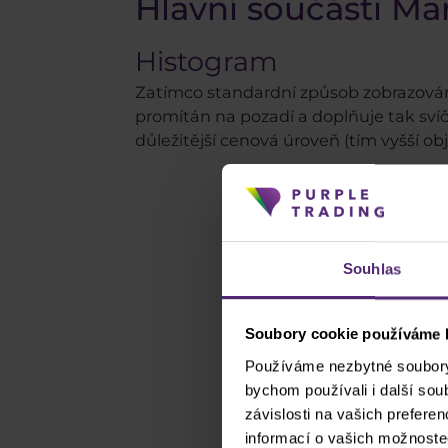
Hlavní součásti Mar
Histogram
Zatímco standardní způsob zobrazování 
promítán na pozadí a doplňuje tak svíč
důležitější cenová úroveň (tím vyšší o
Souhlas
Soubory cookie používáme k
Používáme nezbytné soubory 
bychom používali i další so
závislosti na vašich prefere
informací o vašich možnoste