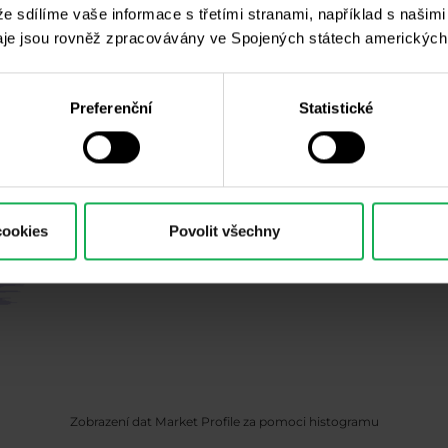
 že sdílíme vaše informace s třetími stranami, například s našim
je jsou rovněž zpracovávány ve Spojených státech amerických
Preferenční
Statistické
cookies
Povolit všechny
Zobrazení dat Market Profile za pomoci histogramu