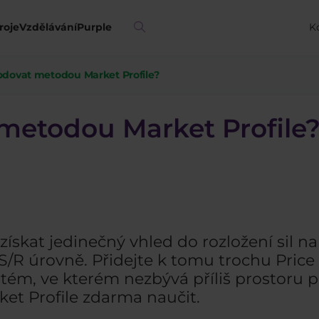
roje
Vzdělávání
Purple
K
dovat metodou Market Profile?
metodou Market Profile
ískat jedinečný vhled do rozložení sil na 
 S/R úrovně. Přidejte k tomu trochu Pric
stém, ve kterém nezbývá příliš prostoru 
et Profile zdarma naučit.