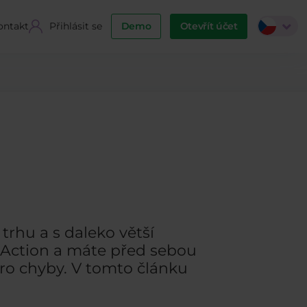
ontakt
Přihlásit se
Demo
Otevřít účet
?
trhu a s daleko větší
e Action a máte před sebou
pro chyby. V tomto článku