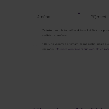
Zaškrtnutím tohoto políčka dobrovolně žádám a poskyt
službách společnosti.
* Beru na vědomí a přijímám, že mé osobní údaje bu
přijímám
informace o pořizování audiovizuálních zá