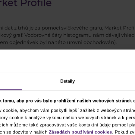
ket Profile
dat z trhů je za pomocí svíčkového grafu, Market Profile
kový graf. Vodorovné čáry histogramu nám dávají vhled do
bjem objednávek byl na této úrovni obchodován).
Detaily
 tomu, aby pro vás bylo prohlížení našich webových stránek c
cookie, abychom vám poskytli lepší zážitek z webových stráne
ubory cookie k analýze výkonu našich webových stránek a k pers
ncích můžeme také zpracovávat vaše kontaktní údaje pomocí pla
ch se dozvíte v našich
Zásadách používání cookies
. Pokud zv