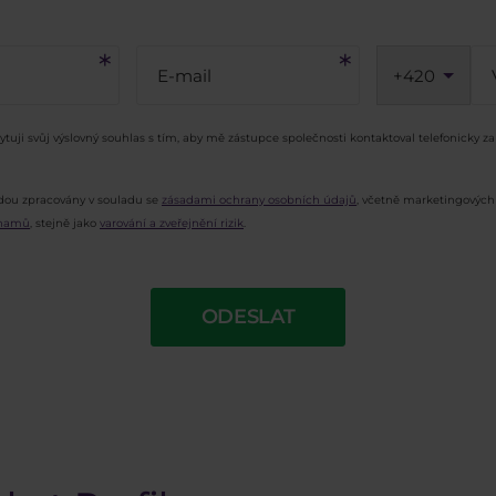
+420
uji svůj výslovný souhlas s tím, aby mě zástupce společnosti kontaktoval telefonicky z
dou zpracovány v souladu se
zásadami ochrany osobních údajů
, včetně marketingových
znamů
, stejně jako
varování a zveřejnění rizik
.
ODESLAT