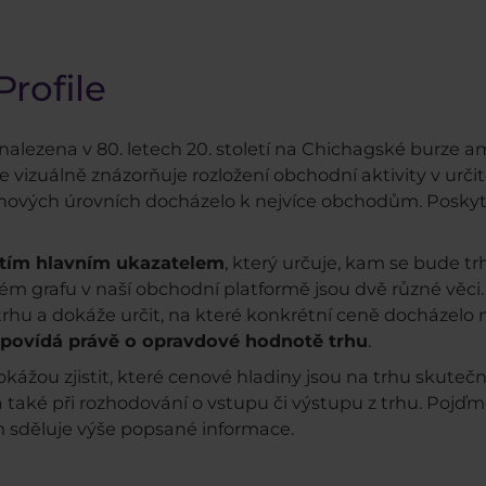
Profile
vynalezena v 80. letech 20. století na Chichagské bur
ile vizuálně znázorňuje rozložení obchodní aktivity v 
ových úrovních docházelo k nejvíce obchodům. Poskyt
 tím hlavním ukazatelem
, který určuje, kam se bude tr
m grafu v naší obchodní platformě jsou dvě různé věci
rhu a dokáže určit, na které konkrétní ceně docházelo 
povídá právě o opravdové hodnotě trhu
.
okážou zjistit, které cenové hladiny jsou na trhu skutečn
 také při rozhodování o vstupu či výstupu z trhu. Pojď
 sděluje výše popsané informace.