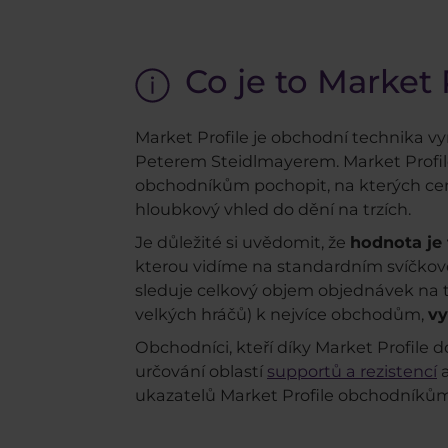
Co je to Market 
Market Profile je obchodní technika 
Peterem Steidlmayerem
. Market Prof
obchodníkům pochopit, na kterých cen
hloubkový vhled do dění na trzích.
Je důležité si uvědomit, že
hodnota je
kterou vidíme na standardním svíčkové
sleduje celkový objem objednávek na t
velkých hráčů) k nejvíce obchodům,
vy
Obchodníci, kteří díky Market Profile d
určování oblastí
supportů a rezistencí
a
ukazatelů Market Profile obchodníkům