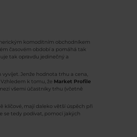
ze americkým komoditním obchodníkem
určitém časovém období a pomáhá tak
uje tak opravdu jedinečný a
h vyvíjet. Jenže hodnota trhu a cena,
. Vzhledem k tomu, že
Market Profile
mezi všemi účastníky trhu (včetně
ě klíčové, mají daleko větší úspěch při
me se tedy podívat, pomocí jakých