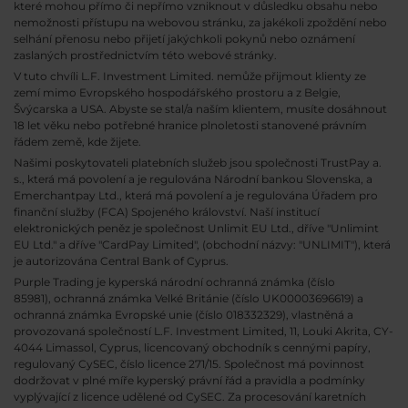
které mohou přímo či nepřímo vzniknout v důsledku obsahu nebo
nemožnosti přístupu na webovou stránku, za jakékoli zpoždění nebo
selhání přenosu nebo přijetí jakýchkoli pokynů nebo oznámení
zaslaných prostřednictvím této webové stránky.
V tuto chvíli L.F. Investment Limited. nemůže přijmout klienty ze
zemí mimo Evropského hospodářského prostoru a z Belgie,
Švýcarska a USA. Abyste se stal/a naším klientem, musíte dosáhnout
18 let věku nebo potřebné hranice plnoletosti stanovené právním
řádem země, kde žijete.
Našimi poskytovateli platebních služeb jsou společnosti TrustPay a.
s., která má povolení a je regulována Národní bankou Slovenska, a
Emerchantpay Ltd., která má povolení a je regulována Úřadem pro
finanční služby (FCA) Spojeného království. Naší institucí
elektronických peněz je společnost Unlimit EU Ltd., dříve "Unlimint
EU Ltd." a dříve "CardPay Limited", (obchodní názvy: "UNLIMIT"), která
je autorizována Central Bank of Cyprus.
Purple Trading je kyperská národní
ochranná známka (číslo
85981), ochranná známka Velké Británie (číslo UK00003696619) a
ochranná známka Evropské unie (číslo 018332329), vlastněná a
provozovaná společností L.F. Investment Limited, 11, Louki Akrita, CY-
4044 Limassol, Cyprus, licencovaný obchodník s cennými papíry,
regulovaný CySEC, číslo licence 271/15. Společnost má povinnost
dodržovat v plné míře kyperský právní řád a pravidla a podmínky
vyplývající z licence udělené od CySEC. Za procesování karetních