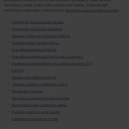
nemohou unést ztrátu celé investované částky. Podrobnější
informace naleznete v dokumentu
Varování a upozornění na rizika
.
Podmínky poskytování služeb
Podmínky používání strategií
Zásady vyřizování stížností klientů
Pravidla řešení střetu zájmů
Pravidla klasifikace klientů
Pravidla kompenzačního fondu investorů
Dodatek k podmínkám pro obchodování s ETF
FATCA
Zásady provádění pokynů
Zásady ochrany osobních údajů
Používání cookies
Varování a upozorňování na rizika
Shromažďování osobních údajů
Politicky exponované osoby
Kategorie investičních rizik