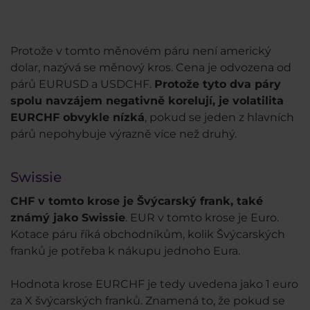
Protože v tomto měnovém páru není americký
dolar, nazývá se měnový kros. Cena je odvozena od
párů EURUSD a USDCHF.
Protože tyto dva páry
spolu navzájem negativně korelují, je volatilita
EURCHF obvykle nízká
, pokud se jeden z hlavních
párů nepohybuje výrazně více než druhý.
Swissie
CHF v tomto krose je Švýcarský frank, také
známý jako Swissie
. EUR v tomto krose je Euro.
Kotace páru říká obchodníkům, kolik Švýcarských
franků je potřeba k nákupu jednoho Eura.
Hodnota krose EURCHF je tedy uvedena jako 1 euro
za X švýcarských franků. Znamená to, že pokud se