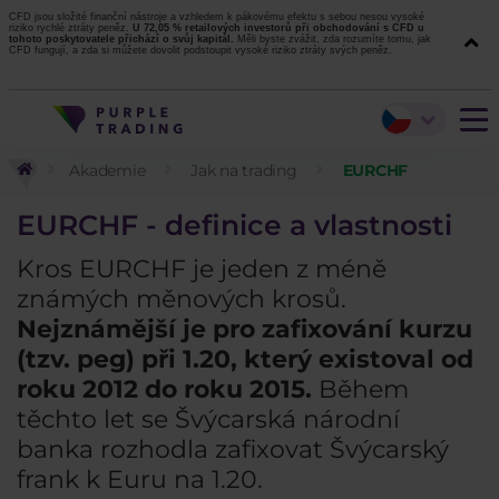
CFD jsou složité finanční nástroje a vzhledem k pákovému efektu s sebou nesou vysoké
riziko rychlé ztráty peněz.
U 72,05 % retailových investorů při obchodování s CFD u
tohoto poskytovatele přichází o svůj kapitál.
Měli byste zvážit, zda rozumíte tomu, jak
CFD fungují, a zda si můžete dovolit podstoupit vysoké riziko ztráty svých peněz.
Akademie
Jak na trading
EURCHF
EURCHF - definice a vlastnosti
Kros EURCHF je jeden z méně
známých měnových krosů.
Nejznámější je pro zafixování kurzu
(tzv. peg) při 1.20, který existoval od
roku 2012 do roku 2015.
Během
těchto let se Švýcarská národní
banka rozhodla zafixovat Švýcarský
frank k Euru na 1.20.