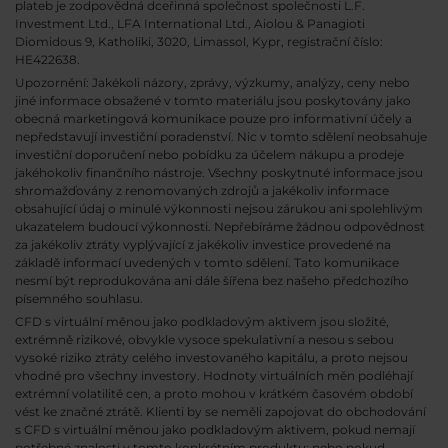
plateb je zodpovědná dceřinná společnost společnosti L.F.
Investment Ltd., LFA International Ltd., Aiolou & Panagioti
Diomidous 9, Katholiki, 3020, Limassol, Kypr, registrační číslo:
HE422638.
Upozornění: Jakékoli názory, zprávy, výzkumy, analýzy, ceny nebo
jiné informace obsažené v tomto materiálu jsou poskytovány jako
obecná marketingová komunikace pouze pro informativní účely a
nepředstavují investiční poradenství. Nic v tomto sdělení neobsahuje
investiční doporučení nebo pobídku za účelem nákupu a prodeje
jakéhokoliv finančního nástroje. Všechny poskytnuté informace jsou
shromažďovány z renomovaných zdrojů a jakékoliv informace
obsahující údaj o minulé výkonnosti nejsou zárukou ani spolehlivým
ukazatelem budoucí výkonnosti. Nepřebíráme žádnou odpovědnost
za jakékoliv ztráty vyplývající z jakékoliv investice provedené na
základě informací uvedených v tomto sdělení. Tato komunikace
nesmí být reprodukována ani dále šířena bez našeho předchozího
písemného souhlasu.
CFD s virtuální měnou jako podkladovým aktivem jsou složité,
extrémně rizikové, obvykle vysoce spekulativní a nesou s sebou
vysoké riziko ztráty celého investovaného kapitálu, a proto nejsou
vhodné pro všechny investory. Hodnoty virtuálních měn podléhají
extrémní volatilitě cen, a proto mohou v krátkém časovém období
vést ke značné ztrátě. Klienti by se neměli zapojovat do obchodování
s CFD s virtuální měnou jako podkladovým aktivem, pokud nemají
potřebné znalosti v tomto konkrétním produktu; nebo pokud