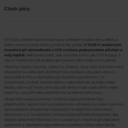
Clash páry
CFD jsou složité finanční nástroje a vzhledem k pákovému efektu s
sebou nesou vysoké riziko rychlé ztráty peněz.
U 72,05 % retailových
investorů při obchodování s CFD u tohoto poskytovatele přichází o
svůj kapitál.
Měli byste zvážit, zda rozumíte tomu, jak CFD fungují, a
zda si můžete dovolit podstoupit vysoké riziko ztráty svých peněz.
Všechny názory, novinky, výzkumy, analýzy, ceny nebo jiné informace
obsažené na webovách stránkách jsou poskytovány jako obecný
komentář k trhu a nepředstavují investiční poradenství. L.F.
Investment Limited. nenese žádnou odpovědnost za ztrátu nebo
škodu, zahrnující mimo jiné ušlý zisk, která může vzejít přímo nebo
nepřímo z použití nebo spoléhání se na takové informace.
Obsah této webové stránky může být kdykoli změněn bez
předchozího upozornění a je poskytován výhradně za účelem pomoci
obchodníkům při přijímání nezávislých investičních rozhodnutí.
Společnost L.F. Investment Limited přijala přiměřená opatření, aby
zajistila správnost informací na ní uvedených, nezaručuje však jejich
správnost a nepřebírá odpovědnost za jakékoli ztráty nebo škody,