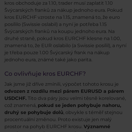
kros obchoduje za 1.10, trader musí zaplatit 1.10
Švýcarských franků za nákup jednoho eura. Pokud
kros EURCHF vzroste na 1.15, znamená to, že euro
posílilo (Swissie oslabil) a nyní je potřeba 1.15
Švýcarských franků na koupu jednoho eura. Na
druhé straně, pokud kros EURCHF klesne na 1.00,
znamená to, že EUR oslabilo (a Swissie posílil), a nyní
je třeba pouze 1.00 Švýcarský frank na nákup
jednoho eura, známé také jako parita.
Co ovlivňuje kros EURCHF?
Jak jsme již dříve zmínili, výpočet tohoto krosu je
odvozen z rozdílu mezi párem EURUSD a párem
USDCHF.
Tito dva páry jsou velmi těsně korelované,
což znamená,
pokud se jeden pohybuje nahoru,
druhý se pohybuje dolů
, obvykle s téměř stejnou
procentuální změnou. Proto existuje jen malý
prostor na pohyb EURCHF krosu.
Významné