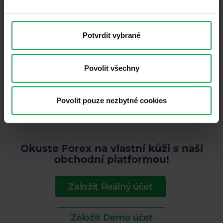
chcete koupit nebo prodat půl lotu, budete
obchodovat 50, 000 EUR. Dva loty jsou 200,000
EUR a tak dále.
Potvrdit vybrané
Kromě toho můžete otevřít obchod s tržní exekucí,
Povolit všechny
což znamená, že bude proveden za aktuální tržní
cenu, nebo můžete použít čekající příkazy - příkazy
limit a stop. Nakonec je možné použít příkazy stop
Povolit pouze nezbytné cookies
loss a také profit při otevření obchodu, nebo je
můžete přidat později.
Okuste Forex na vlastní kůži s naší
obchodní platformou!
Založit Reálný účet
Založit Demo účet