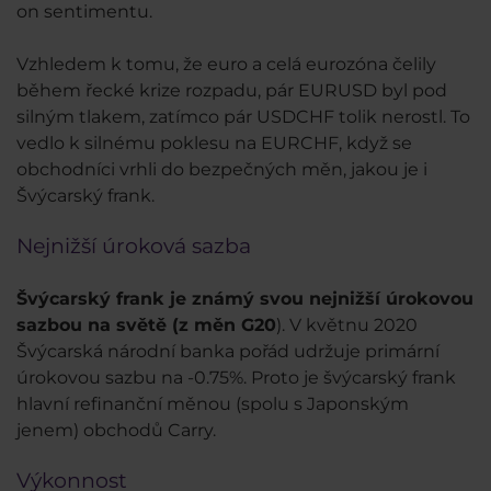
on sentimentu.
Vzhledem k tomu, že euro a celá eurozóna čelily
během řecké krize rozpadu, pár EURUSD byl pod
silným tlakem, zatímco pár USDCHF tolik nerostl. To
vedlo k silnému poklesu na EURCHF, když se
obchodníci vrhli do bezpečných měn, jakou je i
Švýcarský frank.
Nejnižší úroková sazba
Švýcarský frank je známý svou nejnižší úrokovou
sazbou na světě (z měn G20
). V květnu 2020
Švýcarská národní banka pořád udržuje primární
úrokovou sazbu na -0.75%. Proto je švýcarský frank
hlavní refinanční měnou (spolu s Japonským
jenem) obchodů Carry.
Výkonnost