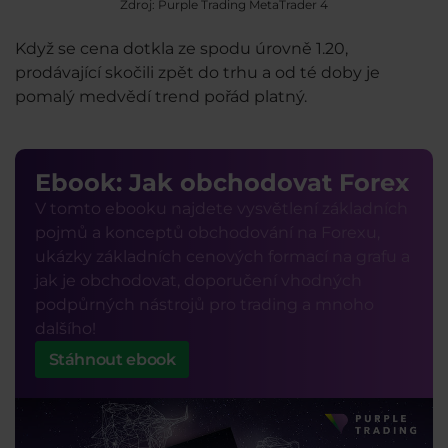
Zdroj: Purple Trading MetaTrader 4
Když se cena dotkla ze spodu úrovně 1.20,
prodávající skočili zpět do trhu a od té doby je
pomalý medvědí trend pořád platný.
Ebook: Jak obchodovat Forex
V tomto ebooku najdete vysvětlení základních
pojmů a konceptů obchodování na Forexu,
ukázky základních cenových formací na grafu a
jak je obchodovat, doporučení vhodných
podpůrných nástrojů pro trading a mnoho
dalšího!
Stáhnout ebook