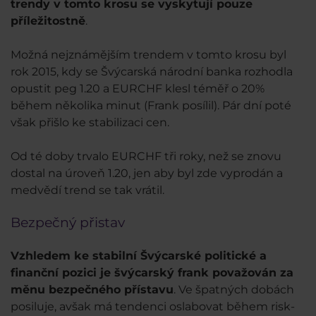
trendy v tomto krosu se vyskytují pouze
příležitostně
.
Možná nejznámějším trendem v tomto krosu byl
rok 2015, kdy se Švýcarská národní banka rozhodla
opustit peg 1.20 a EURCHF klesl téměř o 20%
během několika minut (Frank posílil). Pár dní poté
však přišlo ke stabilizaci cen.
Od té doby trvalo EURCHF tři roky, než se znovu
dostal na úroveň 1.20, jen aby byl zde vyprodán a
medvědí trend se tak vrátil.
Bezpečný přistav
Vzhledem ke stabilní Švýcarské politické a
finanční pozici je švýcarský frank považován za
měnu bezpečného přístavu
. Ve špatných dobách
posiluje, avšak má tendenci oslabovat během risk-