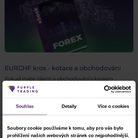
EURCHF kros - kotace a obchodování
Pokud máte zájem o obchodování s krosem
EURCHF, otevřete naši platformu Metatrader 4 a
najděte kros EURCHF v symbolech. Po kliknutí na
novou objednávku se zobrazí následující okno:
Souhlas
Detaily
Více o cookies
Soubory cookie používáme k tomu, aby pro vás bylo
prohlížení našich webových stránek co nejpohodlnější.