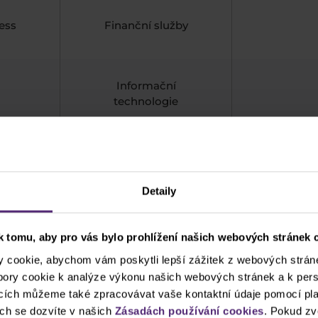
ess
Finanční služby
Informační
technologie
Letectví a obrana
Detaily
c.
Konstrukce a těžba
 tomu, aby pro vás bylo prohlížení našich webových stránek c
cookie, abychom vám poskytli lepší zážitek z webových stráne
ubory cookie k analýze výkonu našich webových stránek a k pers
ation
Ropný průmysl
ncích můžeme také zpracovávat vaše kontaktní údaje pomocí pla
ch se dozvíte v našich
Zásadách používání cookies
. Pokud zv