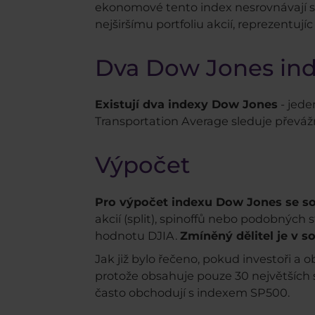
ekonomové tento index nesrovnávají 
nejširšímu portfoliu akcií, reprezentu
Dva Dow Jones in
Existují dva indexy Dow Jones
- jede
Transportation Average sleduje převážn
Výpočet
Pro výpočet indexu Dow Jones se so
akcií (split), spinoffů nebo podobných
hodnotu DJIA.
Zmíněný dělitel je v 
Jak již bylo řečeno, pokud investoři a
protože obsahuje pouze 30 největších s
často obchodují s indexem SP500.