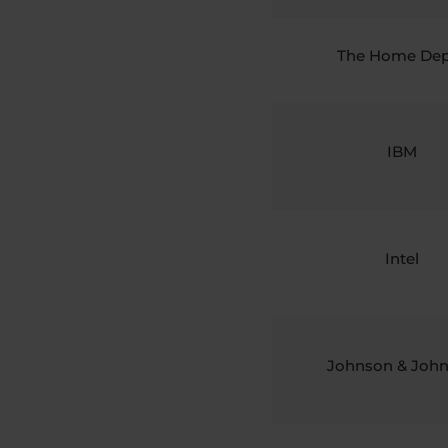
The Home De
IBM
Intel
Johnson & Joh