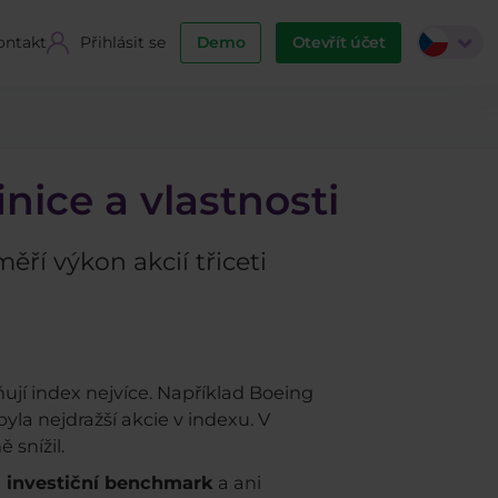
ontakt
Přihlásit se
Demo
Otevřít účet
nice a vlastnosti
ěří výkon akcií třiceti
ňují index nejvíce. Například Boeing
la nejdražší akcie v indexu. V
snížil.
 investiční benchmark
a ani