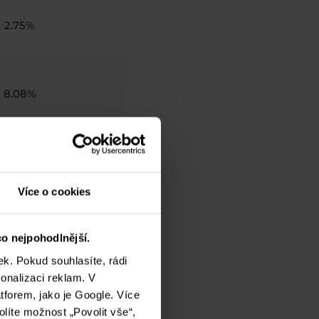
2.75%
8.08%
4.18%
Více o cookies
3.31%
o nejpohodlnější.
k. Pokud souhlasíte, rádi
onalizaci reklam. V
2.18%
tforem, jako je Google. Více
olíte možnost „Povolit vše“,