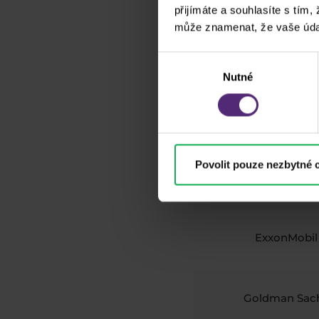
přijímáte a souhlasíte s tím,
může znamenat, že vaše úda
Cisco Syste
Výběr
Nutné
souhlasu
The Coca-Co
Company
Povolit pouze nezbytné 
Dow Inc.
ExxonMobil
Goldman Sac