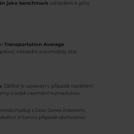
án jako benchmark
vzhledem k jeho
je
Transportation Average
.
pravci, nákladní automobily atd.
w
. Dělitel je upraven v případě rozdělení
ti samy o sobě nezmění numerickou
u, neobchodují s Dow Jones indexem,
 odvětví. V tomto případě obchodníci