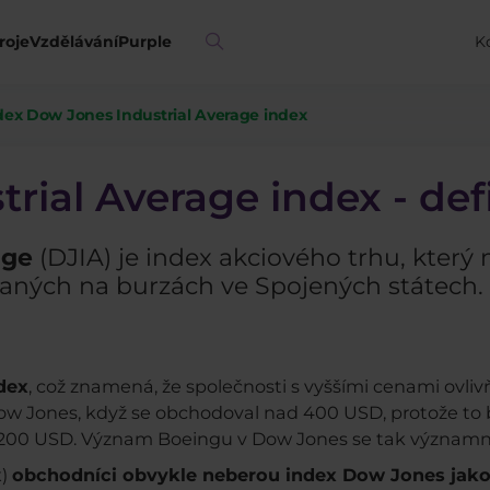
roje
Vzdělávání
Purple
K
dex Dow Jones Industrial Average index
ial Average index - defi
age
(DJIA) je index akciového trhu, který m
vaných na burzách ve Spojených státech.
dex
, což znamená, že společnosti s vyššími cenami ovliv
 Jones, když se obchodoval nad 400 USD, protože to by
 200 USD. Význam Boeingu v Dow Jones se tak významně 
x)
obchodníci obvykle neberou index Dow Jones jako