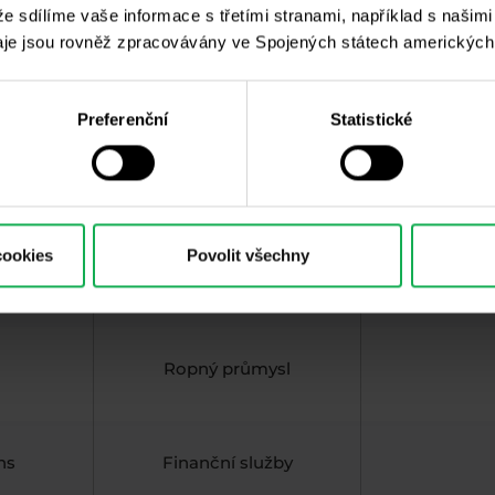
 že sdílíme vaše informace s třetími stranami, například s našim
Informační
je jsou rovněž zpracovávány ve Spojených státech amerických
ms
technologie
Preferenční
Statistické
la
Potravinářský průmysl
cookies
Povolit všechny
Chemický průmysl
Ropný průmysl
hs
Finanční služby