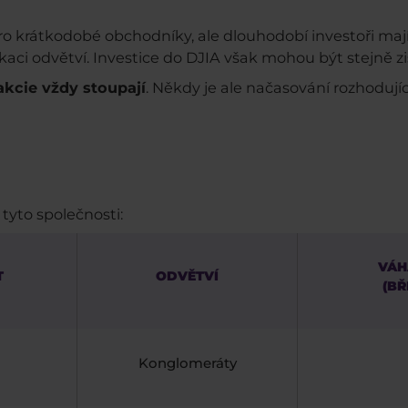
í pro krátkodobé obchodníky, ale dlouhodobí investoři m
kaci odvětví. Investice do DJIA však mohou být stejně z
kcie vždy stoupají
. Někdy je ale načasování rozhodujíc
tyto společnosti:
VÁH
T
ODVĚTVÍ
(BŘ
Konglomeráty