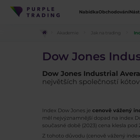
Nabídka
Obchodování
Nást
Akademie
Jak na trading
In
Dow Jones Industr
Dow Jones Industrial Aver
největších společností kóto
Index Dow Jones je
cenově vážený in
měl nejvýznamnější dopad na index Dow
současné době (2023) cena klesla pod
Z tohoto důvodu (cenově vážený inde