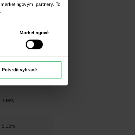
i marketingovými partnery. To
.
1.26%
Marketingové
1.29%
Potvrdit vybrané
0.93%
1.16%
5.02%