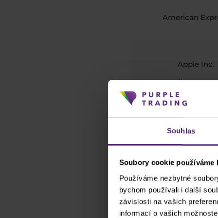
American Expr
Apple Inc.
Boeing
Souhlas
Caterpillar In
Soubory cookie používáme k
Používáme nezbytné soubory 
bychom používali i další so
Chevron Corpor
závislosti na vašich prefere
informací o vašich možnoste