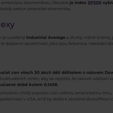
s americkou ekonomikou. Obvykle
je index
SP500
vybr
jíc každý sektor americké ekonomiky.
dexy
n je uvedený
Industrial Average
a druhý, méně známý, 
ě dopravní společnosti, jako jsou železnice, nákladní do
učet cen všech 30 akcií dělí dělitelem s názvem Do
 strukturálních změn, aby se zajistilo, že takové událos
současné době kolem 0.1458.
 obchodníci chtějí expozici vůči celému americkému trh
polečností v USA, aniž by došlo k závažné diverzifikaci