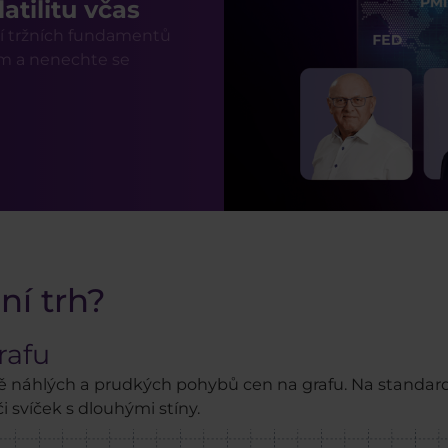
atilitu včas
tí tržních fundamentů
m a nenechte se
ní trh?
rafu
formě náhlých a prudkých pohybů cen na grafu. Na stand
i svíček s dlouhými stíny.