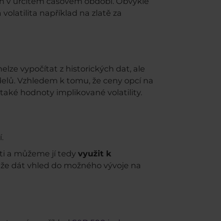
ěn v určitém časovém období. Obvykle
 volatilita například na zlatě za
lze vypočítat z historických dat, ale
lů. Vzhledem k tomu, že ceny opcí na
aké hodnoty implikované volatility.
.
ti a můžeme jí tedy
využit k
ůže dát vhled do možného vývoje na