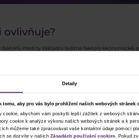
ji ovlivňuje?
aktorů, mezi ty základní řadíme faktory ekonomické, g
 jako například zveřejnění dat o HDP, nezaměstnanosti, 
é centrální banky a jejich měnová politika jako napřík
Detaily
litiky Fedu může vést k posílení dolaru. Dolar je pat
 tomu, aby pro vás bylo prohlížení našich webových stránek c
ce na jeho ceně má dalekosáhlé důsledky. Často právě v 
cookie, abychom vám poskytli lepší zážitek z webových stráne
ubory cookie k analýze výkonu našich webových stránek a k pers
ncích můžeme také zpracovávat vaše kontaktní údaje pomocí pla
ch se dozvíte v našich
Zásadách používání cookies
. Pokud zv
ou například rozsáhlé ozbrojené konflikty či změny pol