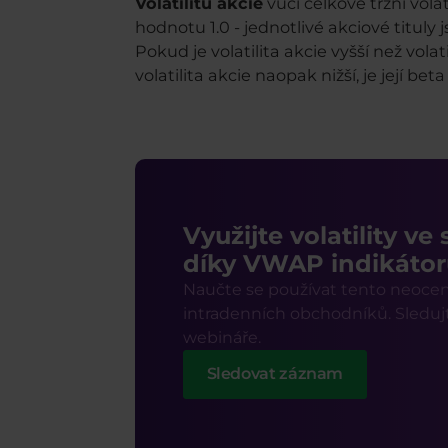
Volatilitu akcie
vůči celkové tržní vola
hodnotu 1.0 - jednotlivé akciové tituly
Pokud je volatilita akcie vyšší než vola
volatilita akcie naopak nižší, je její beta
Využijte volatility ve
díky VWAP indikáto
Naučte se používat tento neoceni
intradenních obchodníků. Sledu
webináře.
Sledovat záznam