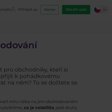
ontakt
Přihlásit se
Demo
Otevřít účet
chodování
t pro obchodníky, kteří si
u přijít k pohádkovému
ovat na něm? To se dočtete se
oveň míru rizika na jimi obchodovaném
i vysvětlíme,
co je volatilita
, jaké druhy