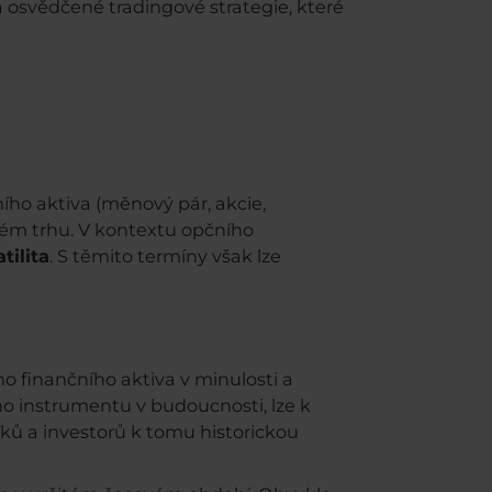
na osvědčené tradingové strategie, které
ího aktiva (měnový pár, akcie,
daném trhu. V kontextu opčního
tilita
. S těmito termíny však lze
o finančního aktiva v minulosti a
o instrumentu v budoucnosti, lze k
íků a investorů k tomu historickou