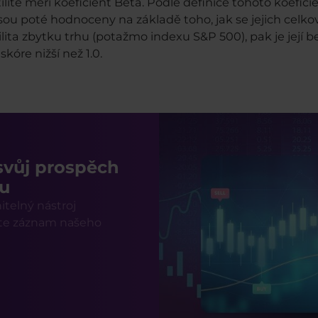
tilitě měří koeficient Beta. Podle definice tohoto koefi
 jsou poté hodnoceny na základě toho, jak se jejich celko
tilita zbytku trhu (potažmo indexu S&P 500), pak je její b
 skóre nižší než 1.0.
 svůj prospěch
ru
telný nástroj
jte záznam našeho