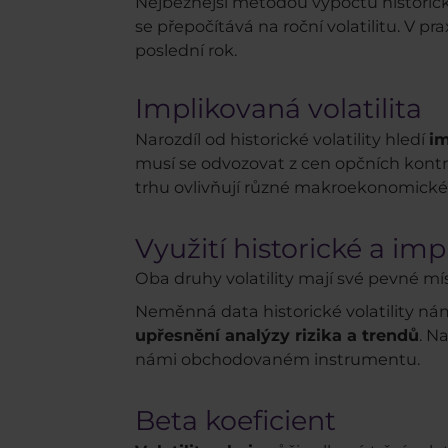
Nejběžnější metodou výpočtu historick
se přepočítává na roční volatilitu. V pr
poslední rok.
Implikovaná volatilita
Narozdíl od historické volatility hledí
im
musí se odvozovat z cen opčních kont
trhu ovlivňují různé makroekonomické 
Využití historické a imp
Oba druhy volatility mají své pevné mís
Neměnná data historické volatility ná
upřesnění analýzy rizika a trendů
. N
námi obchodovaném instrumentu.
Beta koeficient