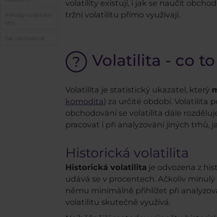
volatility existují, i jak se naučit ob
tržní volatilitu přímo využívají.
Příklady volatilních
trhů
Jak obchodovat
Volatilita - co to
Volatilita je statistický ukazatel, který
m
komodita
) za určité období. Volatilit
obchodování se volatilita dále rozděluj
pracovat i při analyzování jiných trhů, 
Historická volatilita
Historická volatilita
je odvozena z his
udává se v procentech. Ačkoliv minulý
němu minimálně přihlížet při analyzová
volatilitu skutečně využívá.