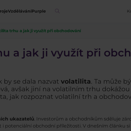
roje
Vzdělávání
Purple
K
tilita trhu a jak ji využít při obchodování
rhu a jak ji využít při ob
ak by se dala nazvat
volatilita
. Ta může bý
vá, avšak jiní na volatilním trhu dokážo
lita, jak rozpoznat volatilní trh a obchod
žních ukazatelů
. Investorům a obchodníkům sděluje zár
t i potenciální obchodní příležitosti. V dnešním článku s