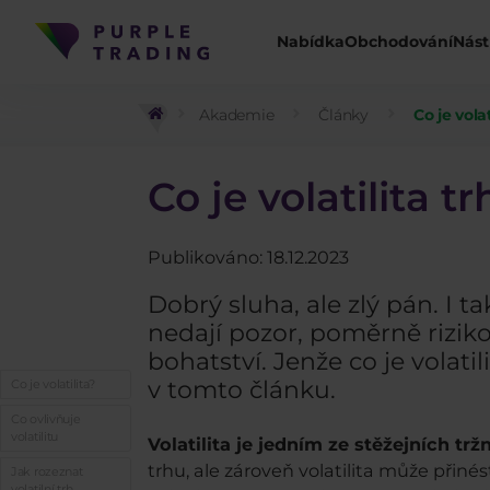
Nabídka
Obchodování
Nást
Akademie
Články
Co je vola
Co je volatilita t
Publikováno: 18.12.2023
Dobrý sluha, ale zlý pán. I t
nedají pozor, poměrně riziko
bohatství. Jenže co je volati
v tomto článku.
Co je volatilita?
Co ovlivňuje
volatilitu
Volatilita je jedním ze stěžejních tr
trhu, ale zároveň volatilita může přinés
Jak rozeznat
volatilní trh