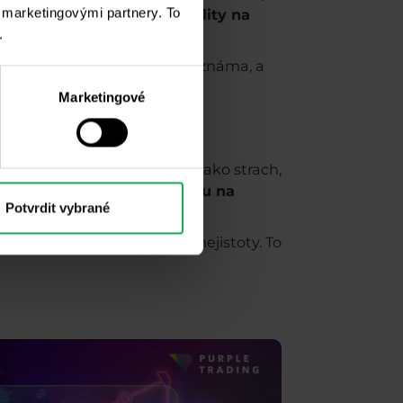
i marketingovými partnery. To
itou roli při
utváření volatility na
.
iž jedná o jakýsi krok do neznáma, a
Marketingové
 Proto psychologické faktory jako strach,
latilita měří právě nejistotu na
Potvrdit vybrané
 pokaždé nesou velkou míru nejistoty. To