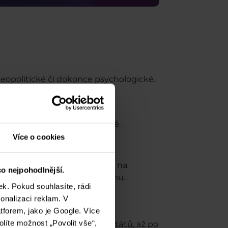
eopolitické či dokonce psychologické.
inflaci či průmyslové výrobě.
lad změny úrokových sazeb či
Více o cookies
rně nejvíce provázanou měnou na
o nejpohodlnější.
podobě vysoce volatilního trhu.
k. Pokud souhlasíte, rádi
onalizaci reklam. V
tforem, jako je Google. Více
olíte možnost „Povolit vše“,
itických režimů významných států, až po