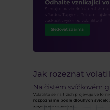
Odhalte vznikající vol
Sledujte pravidelná úterní shrnu
s Jardou Tupým a Petrem Lajske
zaskočit zvýšenou volatilitou!
Sledovat zdarma
Jak rozeznat volatil
Na čistém svíčkovém g
Volatilita se na trzích projevuje ve 
rozpoznáme podle dlouhých svíček
č