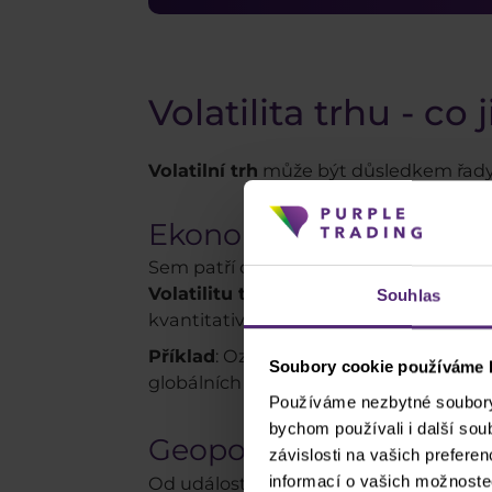
Volatilita trhu - co 
Volatilní trh
může být důsledkem řady f
Ekonomické faktory
Sem patří důležité ekonomické události
Volatilitu trhu
však mohou ovlivnit tak
Souhlas
kvantitativní uvolňování.
Příklad
: Oznámení o utažení měnové po
Soubory cookie používáme k
globálních trzích, a tak každá fluktua
Používáme nezbytné soubory 
bychom používali i další so
Geopolitické faktory
závislosti na vašich prefere
informací o vašich možnoste
Od událostí světového měřítka, jako js