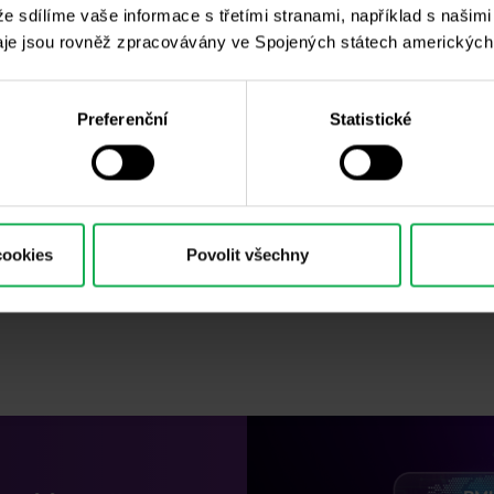
 že sdílíme vaše informace s třetími stranami, například s našim
átní úrovni. Všechny tyto faktory hrají méně či více důlež
je jsou rovněž zpracovávány ve Spojených státech amerických
vodním jevem nově zvoleného prezidenta USA. Vždy se tot
Preferenční
Statistické
y utvářejí jejich participanti, kteří jsou z masa a kostí.
jí velkou roli při utváření volatility na trzích. Ostatně
vo
cookies
Povolit všechny
, teroristické útoky či velké přírodní katastrofy s sebou