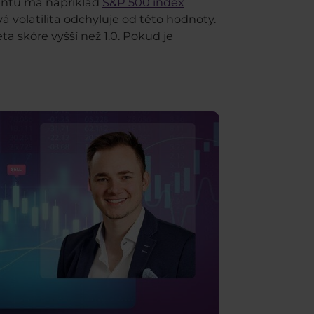
cientu má například
S&P 500 index
vá volatilita odchyluje od této hodnoty.
eta skóre vyšší než 1.0. Pokud je