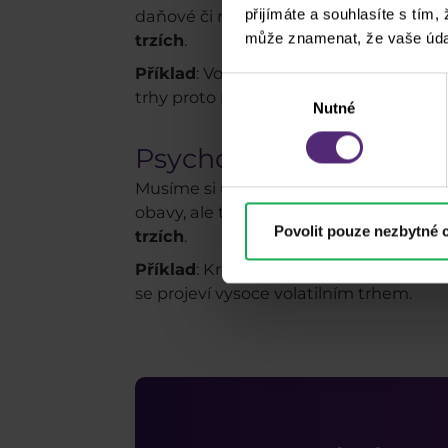
přijímáte a souhlasíte s tím,
daňové či regulatorní změny na vnitrost
může znamenat, že vaše úda
trzích
.
Příklad
: Volatilita bývá prvotním prů
Výběr
trhy proto reagují nejistotou.
Nutné
souhlasu
Psychologické faktory
Musíme si uvědomit, že trhy do velké mír
obavy, ale také euforie či optimismus ma
Povolit pouze nezbytné 
trzích
.
Příklad
: Krizové situace jako pandemie
se projeví vysoce volatilním trhem.