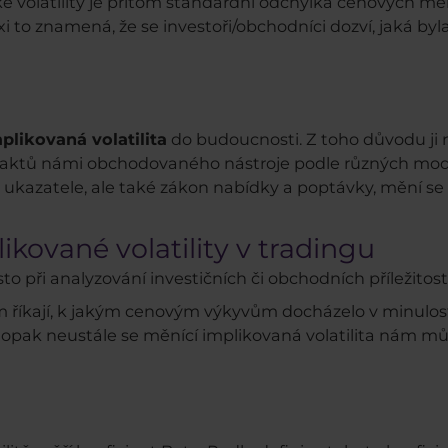
é volatility je přitom standardní odchylka cenových m
axi to znamená, že se investoři/obchodníci dozví, jaká byla
plikovaná volatilita
do budoucnosti. Z toho důvodu ji ne
raktů námi obchodovaného nástroje podle různých mode
ukazatele, ale také zákon nabídky a poptávky, mění se t
likované volatility v tradingu
to při analyzování investičních či obchodních příležitostí
m říkají, k jakým cenovým výkyvům docházelo v minulos
aopak neustále se měnící implikovaná volatilita nám m