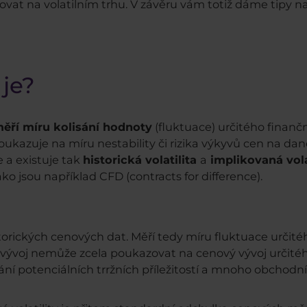
chodovat na volatilním trhu. V závěru vám totiž dáme tipy 
 je?
ěří míru kolisání hodnoty
(fluktuace) určitého finančn
a poukazuje na míru nestability či rizika výkyvů cen na 
e a existuje tak
historická volatilita
a
implikovaná vola
jako jsou například CFD (contracts for difference).
torických cenových dat. Měří tedy míru fluktuace určitéh
 vývoj nemůže zcela poukazovat na cenový vývoj určitéh
ní potenciálních trržních příležitostí a mnoho obchodn