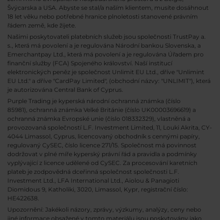
Švýcarska a USA. Abyste se stal/a naším klientem, musíte dosáhnout
18 let věku nebo potřebné hranice plnoletosti stanovené právním
řádem země, kde žijete.
Našimi poskytovateli platebních služeb jsou společnosti TrustPay a.
s., která má povolení a je regulována Národní bankou Slovenska, a
Emerchantpay Ltd., která má povolení a je regulována Úřadem pro
finanční služby (FCA) Spojeného království. Naší institucí
elektronických peněz je společnost Unlimit EU Ltd., dříve "Unlimint
EU Ltd." a dříve "CardPay Limited", (obchodní názvy: "UNLIMIT"), která
je autorizována Central Bank of Cyprus.
Purple Trading je kyperská národní
ochranná známka (číslo
85981), ochranná známka Velké Británie (číslo UK00003696619) a
ochranná známka Evropské unie (číslo 018332329), vlastněná a
provozovaná společností L.F. Investment Limited, 11, Louki Akrita, CY-
4044 Limassol, Cyprus, licencovaný obchodník s cennými papíry,
regulovaný CySEC, číslo licence 271/15. Společnost má povinnost
dodržovat v plné míře kyperský právní řád a pravidla a podmínky
vyplývající z licence udělené od CySEC. Za procesování karetních
plateb je zodpovědná dceřinná společnost společnosti L.F.
Investment Ltd., LFA International Ltd., Aiolou & Panagioti
Diomidous 9, Katholiki, 3020, Limassol, Kypr, registrační číslo:
HE422638.
Upozornění: Jakékoli názory, zprávy, výzkumy, analýzy, ceny nebo
jiné informace obsažené v tomto materiálu jsou poskytovány jako