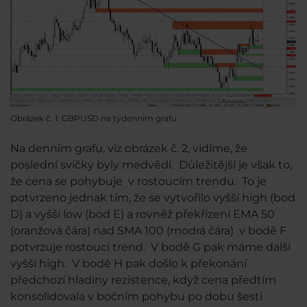
Obrázek č. 1: GBPUSD na týdenním grafu
Na denním grafu, viz obrázek č. 2, vidíme, že
poslední svíčky byly medvědí. Důležitější je však to,
že cena se pohybuje v rostoucím trendu. To je
potvrzeno jednak tím, že se vytvořilo vyšší high (bod
D) a vyšší low (bod E) a rovněž překřízení EMA 50
(oranžová čára) nad SMA 100 (modrá čára) v bodě F
potvrzuje rostoucí trend. V bodě G pak máme další
vyšší high. V bodě H pak došlo k překonání
předchozí hladiny rezistence, když cena předtím
konsolidovala v bočním pohybu po dobu šesti