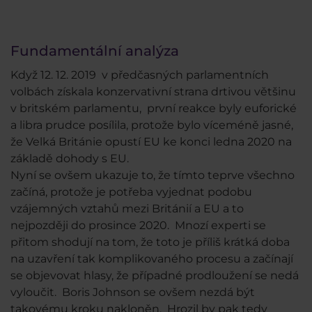
Fundamentální analýza
Když 12. 12. 2019 v předčasných parlamentních
volbách získala konzervativní strana drtivou většinu
v britském parlamentu, první reakce byly euforické
a libra prudce posílila, protože bylo víceméně jasné,
že Velká Británie opustí EU ke konci ledna 2020 na
základě dohody s EU.
Nyní se ovšem ukazuje to, že tímto teprve všechno
začíná, protože je potřeba vyjednat podobu
vzájemných vztahů mezi Británií a EU a to
nejpozději do prosince 2020. Mnozí experti se
přitom shodují na tom, že toto je příliš krátká doba
na uzavření tak komplikovaného procesu a začínají
se objevovat hlasy, že případné prodloužení se nedá
vyloučit. Boris Johnson se ovšem nezdá být
takovému kroku nakloněn. Hrozil by pak tedy