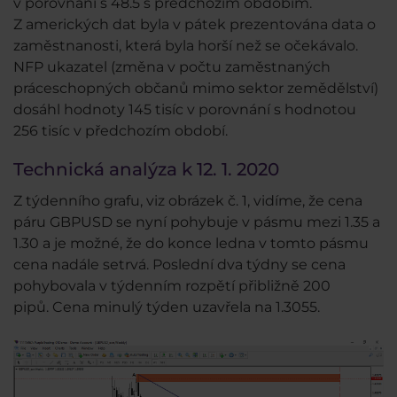
v porovnání s 48.5 s předchozím obdobím.
Z amerických dat byla v pátek prezentována data o
zaměstnanosti, která byla horší než se očekávalo.
NFP ukazatel (změna v počtu zaměstnaných
práceschopných občanů mimo sektor zemědělství)
dosáhl hodnoty 145 tisíc v porovnání s hodnotou
256 tisíc v předchozím období.
Technická analýza k 12. 1. 2020
Z týdenního grafu, viz obrázek č. 1, vidíme, že cena
páru GBPUSD se nyní pohybuje v pásmu mezi 1.35 a
1.30 a je možné, že do konce ledna v tomto pásmu
cena nadále setrvá. Poslední dva týdny se cena
pohybovala v týdenním rozpětí přibližně 200
pipů. Cena minulý týden uzavřela na 1.3055.