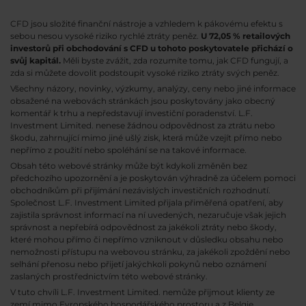
CFD jsou složité finanční nástroje a vzhledem k pákovému efektu s
sebou nesou vysoké riziko rychlé ztráty peněz.
U 72,05 % retailových
investorů při obchodování s CFD u tohoto poskytovatele přichází o
svůj kapitál.
Měli byste zvážit, zda rozumíte tomu, jak CFD fungují, a
zda si můžete dovolit podstoupit vysoké riziko ztráty svých peněz.
Všechny názory, novinky, výzkumy, analýzy, ceny nebo jiné informace
obsažené na webovách stránkách jsou poskytovány jako obecný
komentář k trhu a nepředstavují investiční poradenství. L.F.
Investment Limited. nenese žádnou odpovědnost za ztrátu nebo
škodu, zahrnující mimo jiné ušlý zisk, která může vzejít přímo nebo
nepřímo z použití nebo spoléhání se na takové informace.
Obsah této webové stránky může být kdykoli změněn bez
předchozího upozornění a je poskytován výhradně za účelem pomoci
obchodníkům při přijímání nezávislých investičních rozhodnutí.
Společnost L.F. Investment Limited přijala přiměřená opatření, aby
zajistila správnost informací na ní uvedených, nezaručuje však jejich
správnost a nepřebírá odpovědnost za jakékoli ztráty nebo škody,
které mohou přímo či nepřímo vzniknout v důsledku obsahu nebo
nemožnosti přístupu na webovou stránku, za jakékoli zpoždění nebo
selhání přenosu nebo přijetí jakýchkoli pokynů nebo oznámení
zaslaných prostřednictvím této webové stránky.
V tuto chvíli L.F. Investment Limited. nemůže přijmout klienty ze
zemí mimo Evropského hospodářského prostoru a z Belgie,