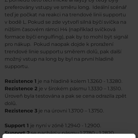
preferovány vstupy ve směru long. Ideální scénář
teď je počkat na reakci na trendové linii supportu
v bodě L. Pokud se zde vytvoří silná býčí svíčka na
nižším časovém rámci H4 (například svíčková
formace býčí engulfing), pak by to mohl být signál
pro nákup. Pokud naopak dojde k proražení
trendové linie supportu směrem dolů, pak další
možný vstup na long by byl na první hladině
supportu.
Rezistence 1
je na hladině kolem 1.3260 - 1.3280.
Rezistence 2
je v širokém pásmu 1.3330 – 1.3510.
Úroveň byla testována a pak se cena odrazila zpět
dolů.
Rezistence 3
je na úrovni 1.3700 – 1.3750.
Support 1
je nyní v zóně 1.2940 - 1.2900.
Support 2
se nachází v pásmu 1.2780 - 1.2820.