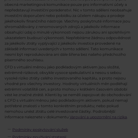
obecná marketingová komunikace pouze pro informativní účely a
nepředstavují investiční poradenství. Nic v tomto sdělení neobsahuje
investiční doporučení nebo pobídku za účelem nákupu a prodeje
jakéhokoliv finančního nástroje. Všechny poskytnuté informace jsou
shromažďovány z renomovaných zdrojů a jakékoliv informace
obsahující údaj o minulé výkonnosti nejsou zárukou ani spolehlivým
ukazatelem budoucí výkonnosti. Nepřebíráme žádnou odpovědnost
za jakékoliv ztráty vyplývající z jakékoliv investice provedené na
základě informací uvedených v tomto sdělení. Tato komunikace
nesmí být reprodukována ani dále šířena bez našeho předchozího
písemného souhlasu.
CFD s virtuální měnou jako podkladovým aktivem jsou složité,
extrémně rizikové, obvykle vysoce spekulativní a nesou s sebou
vysoké riziko ztráty celého investovaného kapitálu, a proto nejsou
vhodné pro všechny investory. Hodnoty virtuálních měn podléhají
extrémní volatilitě cen, a proto mohou v krátkém časovém období
vést ke značné ztrátě. Klienti by se neměli zapojovat do obchodování
s CFD s virtuální měnou jako podkladovým aktivem, pokud nemají
potřebné znalosti v tomto konkrétním produktu; nebo pokud
nemohou unést ztrátu celé investované částky. Podrobnější
informace naleznete v dokumentu
Varování a upozornění na rizika
.
Podmínky poskytování služeb
Podmínky používání strategií