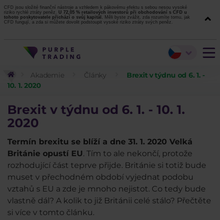
CFD jsou složité finanční nástroje a vzhledem k pákovému efektu s sebou nesou vysoké
riziko rychlé ztráty peněz.
U 72,05 % retailových investorů při obchodování s CFD u
tohoto poskytovatele přichází o svůj kapitál.
Měli byste zvážit, zda rozumíte tomu, jak
CFD fungují, a zda si můžete dovolit podstoupit vysoké riziko ztráty svých peněz.
Akademie
Články
Brexit v týdnu od 6. 1. -
10. 1. 2020
Brexit
v týdnu od 6. 1. - 10. 1.
2020
Termín brexitu se blíží a dne 31. 1. 2020 Velká
Británie opustí EU
. Tím to ale nekončí, protože
rozhodující část teprve přijde. Británie si totiž bude
muset v přechodném období vyjednat podobu
vztahů s EU a zde je mnoho nejistot. Co tedy bude
vlastně dál? A kolik to již Británii celé stálo? Přečtěte
si více v tomto článku.