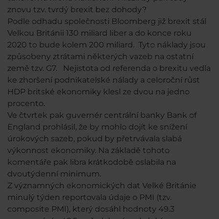
znovu tzv. tvrdý brexit bez dohody?
Podle odhadu společnosti Bloomberg již brexit stál
Velkou Británii 130 miliard liber a do konce roku
2020 to bude kolem 200 miliard. Tyto náklady jsou
způsobeny ztrátami některých vazeb na ostatní
země tzv. G7. Nejistota od referenda o brexitu vedla
ke zhoršení podnikatelské nálady a celoroční růst
HDP britské ekonomiky klesl ze dvou na jedno
procento.
Ve čtvrtek pak guvernér centrální banky Bank of
England prohlásil, že by mohlo dojít ke snížení
úrokových sazeb, pokud by přetrvávala slabá
výkonnost ekonomiky. Na základě tohoto
komentáře pak libra krátkodobě oslabila na
dvoutýdenní minimum.
Z významných ekonomických dat Velké Británie
minulý týden reportovala údaje o PMI (tzv.
composite PMI), který dosáhl hodnoty 49.3