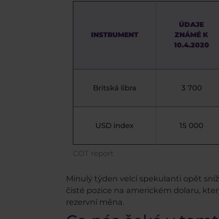
ÚDAJE
INSTRUMENT
ZNÁMÉ K
10.4.2020
Britská libra
3 700
USD index
15 000
COT report
Minulý týden velcí spekulanti opět sníži
čisté pozice na americkém dolaru, kter
rezervní měna.