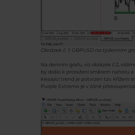
Obrázek č. 1: GBPUSD na týdenním gr
Na denním grafu, viz obrázek č.2, vidím
by došlo k proražení směrem nahoru a 
klesající trend je potvrzen tzv. křížem 
Purple Extreme je v zóně překoupenost