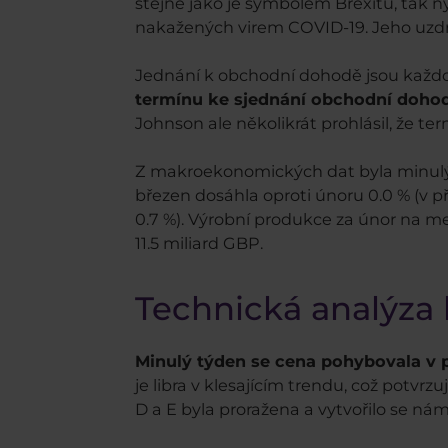
stejně jako je symbolem Brexitu, tak n
nakažených virem COVID-19. Jeho uzd
Jednání k obchodní dohodě jsou každ
termínu ke sjednání obchodní dohod
Johnson ale několikrát prohlásil, že t
Z makroekonomických dat byla minulý 
březen dosáhla oproti únoru 0.0 % (v p
0.7 %). Výrobní produkce za únor na me
11.5 miliard GBP.
Technická analýza k
Minulý týden se cena pohybovala v
je libra v klesajícím trendu, což potvrz
D a E byla proražena a vytvořilo se ná