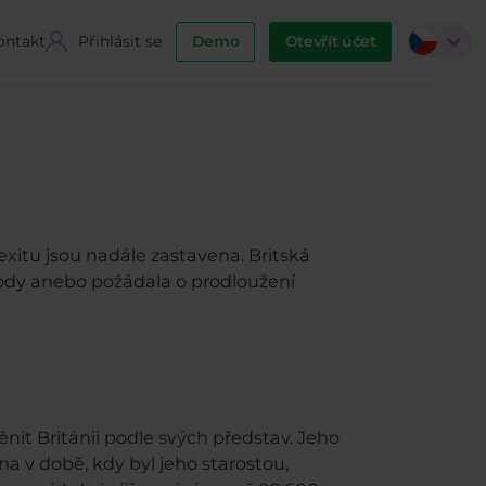
ontakt
Přihlásit se
Demo
Otevřít účet
xitu jsou nadále zastavena. Britská
ohody anebo požádala o prodloužení
it Británii podle svých představ. Jeho
a v době, kdy byl jeho starostou,