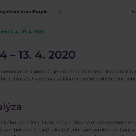
roje
Vzdělávání
Purple
K
ýdnu 6. 4 – 13. 4. 2020
4 – 13. 4. 2020
 nemocnice a pokračuje v domácím léčení. Jednání k bre
, aby stihla s EU vyjednat základní pravidla obchodní d
lýza
itského premiéra, který má po dlouhé době možnost změn
ež symbolické. Stejně jako byl Johnson symbolem Londýn