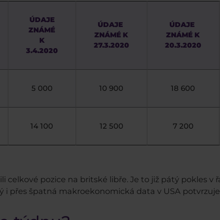
ÚDAJE
ÚDAJE
ÚDAJE
ZNÁMÉ
ZNÁMÉ K
ZNÁMÉ K
K
27.3.2020
20.3.2020
3.4.2020
5 000
10 900
18 600
14 100
12 500
7 200
li celkové pozice na britské libře. Je to již pátý pokles v
ý i přes špatná makroekonomická data v USA potvrzuje, ž