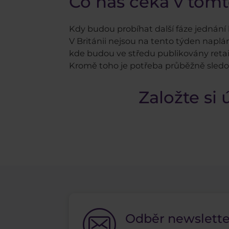
Co nás čeká v tom
Kdy budou probíhat další fáze jednání
V Británii nejsou na tento týden nap
kde budou ve středu publikovány retai
Kromě toho je potřeba průběžně sledova
Založte si
Odběr newslett