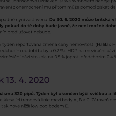
yní se Johnsonovo uzdravení stává symbolem naděje pro z
ravení z onemocnění mu přitom může pomoci získat dal
opádně nyní zastavena.
Do 30. 6. 2020 může britská v
y pokud do té doby bude jasné, že není možné doho
ermín prodlužovat nebude.
týden reportována změna ceny nemovitostí (Halifax Hou
ředchozím období to bylo 0.2 %). HDP na meziroční bázi
ziměsíční bázi stoupla na 0.5 % (oproti předchozím 0.4 %
 13. 4. 2020
pásmu 320 pipů. Týden byl ukončen býčí svíčkou a li
uje klesající trendová linie mezi body A, B a C. Zároveň 
m tak nové nižší low pod bodem E.