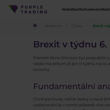
Nabídka
Obchodování
Nást
Akademie
Články
Brexit v t
Brexit v týdnu 6. 
Premiér Boris Johnson byl propuštěn z
vláda má přitom již jen 11 týdnů na to
termínu.
Fundamentální ana
Chvíli panovaly vážné obavy o osud br
uzdravování je v tomto případě více n