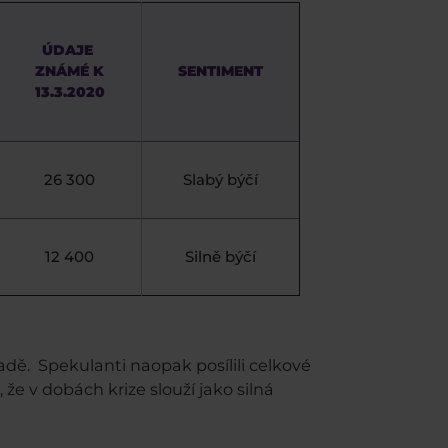
ÚDAJE
ZNÁMÉ K
SENTIMENT
13.3.2020
26 300
Slabý býčí
12 400
Silně býčí
 řadě. Spekulanti naopak posílili celkové
e v dobách krize slouží jako silná