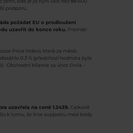
emi, kde je již nyní více než 88 600
ší podporu.
láda požádat EU o prodloužení
du uzavřít do konce roku.
Premiér
se Price Index), která za měsíc
 dosáhlo 0.3 % (předchozí hodnota byla
). Obchodní bilance za únor činila –
bra uzavřela na ceně 1.2439.
Celkově
došlo k tomu, že linie supportu mezi body