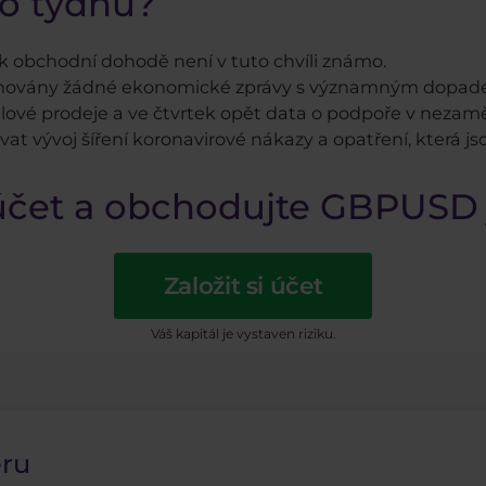
to týdnu?
 k obchodní dohodě není v tuto chvíli známo.
lánovány žádné ekonomické zprávy s významným dopadem
lové prodeje a ve čtvrtek opět data o podpoře v nezam
t vývoj šíření koronavirové nákazy a opatření, která jso
 účet a obchodujte GBPUSD 
Založit si účet
Váš kapitál je vystaven riziku.
eru