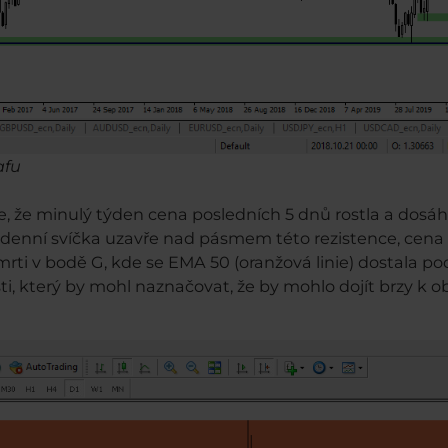
afu
e, že minulý týden cena posledních 5 dnů rostla a dosáhl
denní svíčka uzavře nad pásmem této rezistence, cena by
smrti v bodě G, kde se EMA 50 (oranžová linie) dostala po
i, který by mohl naznačovat, že by mohlo dojít brzy k 