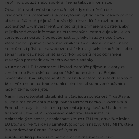
nepřímo z použití nebo spoléhání se na takové informace.
Obsah této webové stránky může být kdykoli změněn bez
předchozího upozornění a je poskytován výhradně za účelem pomoci
obchodníkům při přijímání nezávislých investičních rozhodnutí.
Společnost L.F. Investment Limited přijala přiměřená opatření, aby
zajistila správnost informací na ní uvedených, nezaručuje však jejich
správnost a nepřebírá odpovědnost za jakékoli ztráty nebo škody,
které mohou přímo či nepřímo vzniknout v důsledku obsahu nebo
nemožnosti přístupu na webovou stránku, za jakékoli zpoždění nebo
selhání přenosu nebo přijetí jakýchkoli pokynů nebo oznámení
zaslaných prostřednictvím této webové stránky.
V tuto chvíli L.F. Investment Limited. nemůže přijmout klienty ze
zemí mimo Evropského hospodářského prostoru a z Belgie,
Švýcarska a USA. Abyste se stal/a naším klientem, musíte dosáhnout
18 let věku nebo potřebné hranice plnoletosti stanovené právním
řádem země, kde žijete.
Našimi poskytovateli platebních služeb jsou společnosti TrustPay a.
s., která má povolení a je regulována Národní bankou Slovenska, a
Emerchantpay Ltd., která má povolení a je regulována Úřadem pro
finanční služby (FCA) Spojeného království. Naší institucí
elektronických peněz je společnost Unlimit EU Ltd., dříve "Unlimint
EU Ltd." a dříve "CardPay Limited", (obchodní názvy: "UNLIMIT"), která
je autorizována Central Bank of Cyprus.
Purple Trading je kyperská národní
ochranná známka (číslo