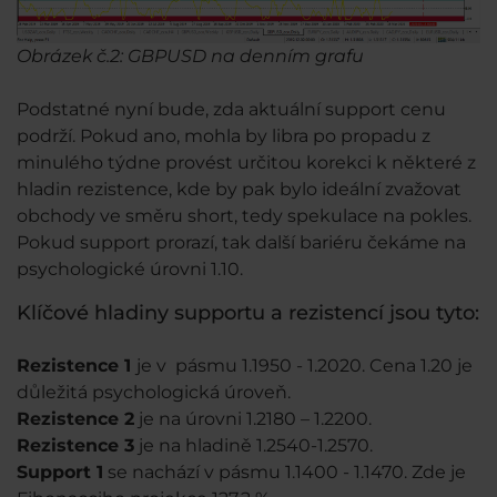
Obrázek č.2: GBPUSD na denním grafu
Podstatné nyní bude, zda aktuální support cenu
podrží. Pokud ano, mohla by libra po propadu z
minulého týdne provést určitou korekci k některé z
hladin rezistence, kde by pak bylo ideální zvažovat
obchody ve směru short, tedy spekulace na pokles.
Pokud support prorazí, tak další bariéru čekáme na
psychologické úrovni 1.10.
Klíčové hladiny supportu a rezistencí jsou tyto:
Rezistence 1
je v pásmu 1.1950 - 1.2020. Cena 1.20 je
důležitá psychologická úroveň.
Rezistence 2
je na úrovni 1.2180 – 1.2200.
Rezistence 3
je na hladině 1.2540-1.2570.
Support 1
se nachází v pásmu 1.1400 - 1.1470. Zde je