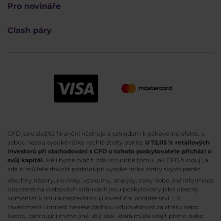
Pro novináře
Clash páry
CFD jsou složité finanční nástroje a vzhledem k pákovému efektu s
sebou nesou vysoké riziko rychlé ztráty peněz.
U 72,05 % retailových
investorů při obchodování s CFD u tohoto poskytovatele přichází o
svůj kapitál.
Měli byste zvážit, zda rozumíte tomu, jak CFD fungují, a
zda si můžete dovolit podstoupit vysoké riziko ztráty svých peněz.
Všechny názory, novinky, výzkumy, analýzy, ceny nebo jiné informace
obsažené na webovách stránkách jsou poskytovány jako obecný
komentář k trhu a nepředstavují investiční poradenství. L.F.
Investment Limited. nenese žádnou odpovědnost za ztrátu nebo
škodu, zahrnující mimo jiné ušlý zisk, která může vzejít přímo nebo