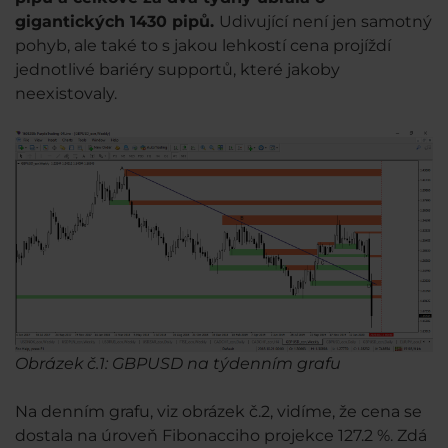
gigantických 1430 pipů.
Udivující není jen samotný
pohyb, ale také to s jakou lehkostí cena projíždí
jednotlivé bariéry supportů, které jakoby
neexistovaly.
Obrázek č.1: GBPUSD na týdenním grafu
Na denním grafu, viz obrázek č.2, vidíme, že cena se
dostala na úroveň Fibonacciho projekce 127.2 %. Zdá