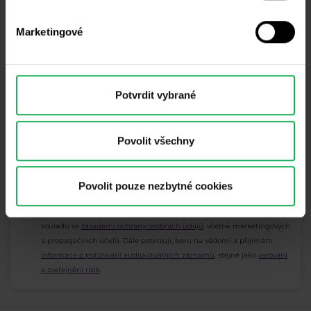
GBPUSD ještě dnes!
Marketingové
Založit si účet
Váš kapitál je vystaven riziku.
Potvrdit vybrané
Odběr newsletteru
Co nového v Purple Trading, Market Shot,
podpultovky, tržní analýzy a články...
Povolit všechny
Odebírat
Povolit pouze nezbytné cookies
* Beru na vědomí a přijímám, že mé osobní údaje budou zpracovány v
souladu se
zásadami ochrany osobních údajů
, včetně marketingových
a propagačních účelů. Dále potvrzuji, beru na vědomí a přijímám
informace o pořizování audiovizuálních záznamů
, stejně jako
varování
a zveřejnění rizik
.