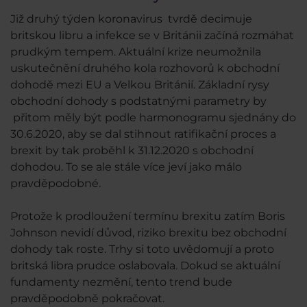
Již druhý týden koronavirus tvrdě decimuje
britskou libru a infekce se v Británii začíná rozmáhat
prudkým tempem. Aktuální krize neumožnila
uskutečnění druhého kola rozhovorů k obchodní
dohodě mezi EU a Velkou Británií. Základní rysy
obchodní dohody s podstatnými parametry by
přitom měly být podle harmonogramu sjednány do
30.6.2020, aby se dal stihnout ratifikační proces a
brexit by tak proběhl k 31.12.2020 s obchodní
dohodou. To se ale stále více jeví jako málo
pravděpodobné.
Protože k prodloužení termínu brexitu zatím Boris
Johnson nevidí důvod, riziko brexitu bez obchodní
dohody tak roste. Trhy si toto uvědomují a proto
britská libra prudce oslabovala. Dokud se aktuální
fundamenty nezmění, tento trend bude
pravděpodobně pokračovat.