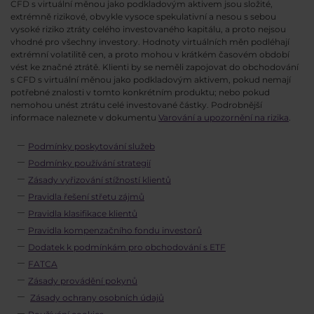
CFD s virtuální měnou jako podkladovým aktivem jsou složité,
extrémně rizikové, obvykle vysoce spekulativní a nesou s sebou
vysoké riziko ztráty celého investovaného kapitálu, a proto nejsou
vhodné pro všechny investory. Hodnoty virtuálních měn podléhají
extrémní volatilitě cen, a proto mohou v krátkém časovém období
vést ke značné ztrátě. Klienti by se neměli zapojovat do obchodování
s CFD s virtuální měnou jako podkladovým aktivem, pokud nemají
potřebné znalosti v tomto konkrétním produktu; nebo pokud
nemohou unést ztrátu celé investované částky. Podrobnější
informace naleznete v dokumentu
Varování a upozornění na rizika
.
Podmínky poskytování služeb
Podmínky používání strategií
Zásady vyřizování stížností klientů
Pravidla řešení střetu zájmů
Pravidla klasifikace klientů
Pravidla kompenzačního fondu investorů
Dodatek k podmínkám pro obchodování s ETF
FATCA
Zásady provádění pokynů
Zásady ochrany osobních údajů