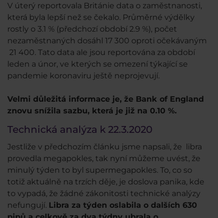
V úterý reportovala Británie data o zaměstnanosti,
která byla lepší než se čekalo. Průměrné výdělky
rostly o 3.1 % (předchozí období 2.9 %), počet
nezaměstnaných dosáhl 17 300 oproti očekávaným
21 400. Tato data ale jsou reportována za období
leden a únor, ve kterých se omezení týkající se
pandemie koronaviru ještě neprojevují.
Velmi důležitá informace je, že Bank of England
znovu snížila sazbu, která je již na 0.10 %.
Technická analýza k 22.3.2020
Jestliže v předchozím článku jsme napsali, že libra
provedla megapokles, tak nyní můžeme uvést, že
minulý týden to byl supermegapokles. To, co so
totiž aktuálně na trzích děje, je doslova panika, kde
to vypadá, že žádné zákonitosti technické analýzy
nefungují.
Libra za týden oslabila o dalších 630
pipů a celkově za dva týdny ubrala o