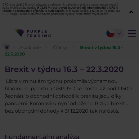
CFD jsou složité finanční nástroje a vzhledem k pákovému efektu s sebou nesou vysoké
riziko rychlé ztráty peněz.
U 72,05 % retailových investorů při obchodování s CFD u
tohoto poskytovatele přichází o svůj kapitál.
Měli byste zvážit, zda rozumíte tomu, jak
CFD fungují, a zda si můžete dovolit podstoupit vysoké riziko ztráty svých peněz.
Akademie
Články
Brexit v týdnu 16.3 –
22.3.2020
Brexit v týdnu 16.3 – 22.3.2020
Libra v minulém týdnu prolomila významnou
hladinu supportu a GBPUSD se dostal až pod 1.1500.
Jednání o obchodní dohodě k brexitu jsou díky
pandemii koronaviru nyní odložena. Riziko brexitu
bez obchodní dohody k 31.12.2020 tak narůstá.
Fundamentální analýza