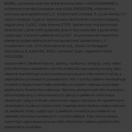
85981), ochranná známka Velké Británie (číslo UK00003696619) a
ochranná známka Evropské unie (číslo 018332329), vlastněná a
provozovaná společností L.F. Investment Limited, 11, Louki Akrita, CY-
4044 Limassol, Cyprus, licencovaný obchodník s cennými papíry,
regulovaný CySEC, číslo licence 271/15. Společnost má povinnost
dodržovat v plné míře kyperský právní řád a pravidla a podmínky
vyplývající z licence udělené od CySEC. Za procesování karetních
plateb je zodpovědná dceřinná společnost společnosti L.F.
Investment Ltd., LFA International Ltd., Aiolou & Panagioti
Diomidous 9, Katholiki, 3020, Limassol, Kypr, registrační číslo:
HE422638.
Upozornění: Jakékoli názory, zprávy, výzkumy, analýzy, ceny nebo
jiné informace obsažené v tomto materiálu jsou poskytovány jako
obecná marketingová komunikace pouze pro informativní účely a
nepředstavují investiční poradenství. Nic v tomto sdělení neobsahuje
investiční doporučení nebo pobídku za účelem nákupu a prodeje
jakéhokoliv finančního nástroje. Všechny poskytnuté informace jsou
shromažďovány z renomovaných zdrojů a jakékoliv informace
obsahující údaj o minulé výkonnosti nejsou zárukou ani spolehlivým
ukazatelem budoucí výkonnosti. Nepřebíráme žádnou odpovědnost
za jakékoliv ztráty vyplývající z jakékoliv investice provedené na
základě informací uvedených v tomto sdělení. Tato komunikace
nesmí být reprodukována ani dále šířena bez našeho předchozího
písemného souhlasu.