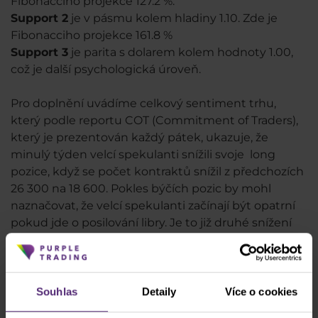
Fibonacciho projekce 127.2 %.
Support 2
je v pásmu kolem hladiny 1.10. Zde je
Fibonacciho projekce 161.8 %
Support 3
je parita s dolarem kolem hodnoty 1.00,
což je další psychologická úroveň.
Pro doplnění uvádíme celkový sentiment trhu,
který podle reportu COT (Commitment of Traders),
který je prezentován každý pátek, ukazuje, že
minulý týden velcí spekulanti snížili svoje long
pozice, když se počet kontraktů snížil z předchozích
26 300 na 18 600. Pokles býčích pozic by mohl
naznačovat, že velcí spekulanti začínají být opatrní
pokud jde o posilování libry. Je to již druhé snížení
long pozic za sebou.
Co nás čeká v tomto týdnu?
Souhlas
Detaily
Více o cookies
Další kolo jednání k brexitu je nyní s ohledem na
pandemii koronaviru odloženo. S ohledem na