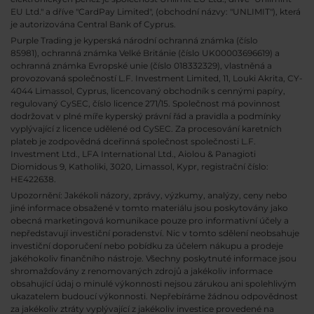
EU Ltd." a dříve "CardPay Limited", (obchodní názvy: "UNLIMIT"), která
je autorizována Central Bank of Cyprus.
Purple Trading je kyperská národní
ochranná známka (číslo
85981), ochranná známka Velké Británie (číslo UK00003696619) a
ochranná známka Evropské unie (číslo 018332329), vlastněná a
provozovaná společností L.F. Investment Limited, 11, Louki Akrita, CY-
4044 Limassol, Cyprus, licencovaný obchodník s cennými papíry,
regulovaný CySEC, číslo licence 271/15. Společnost má povinnost
dodržovat v plné míře kyperský právní řád a pravidla a podmínky
vyplývající z licence udělené od CySEC. Za procesování karetních
plateb je zodpovědná dceřinná společnost společnosti L.F.
Investment Ltd., LFA International Ltd., Aiolou & Panagioti
Diomidous 9, Katholiki, 3020, Limassol, Kypr, registrační číslo:
HE422638.
Upozornění: Jakékoli názory, zprávy, výzkumy, analýzy, ceny nebo
jiné informace obsažené v tomto materiálu jsou poskytovány jako
obecná marketingová komunikace pouze pro informativní účely a
nepředstavují investiční poradenství. Nic v tomto sdělení neobsahuje
investiční doporučení nebo pobídku za účelem nákupu a prodeje
jakéhokoliv finančního nástroje. Všechny poskytnuté informace jsou
shromažďovány z renomovaných zdrojů a jakékoliv informace
obsahující údaj o minulé výkonnosti nejsou zárukou ani spolehlivým
ukazatelem budoucí výkonnosti. Nepřebíráme žádnou odpovědnost
za jakékoliv ztráty vyplývající z jakékoliv investice provedené na