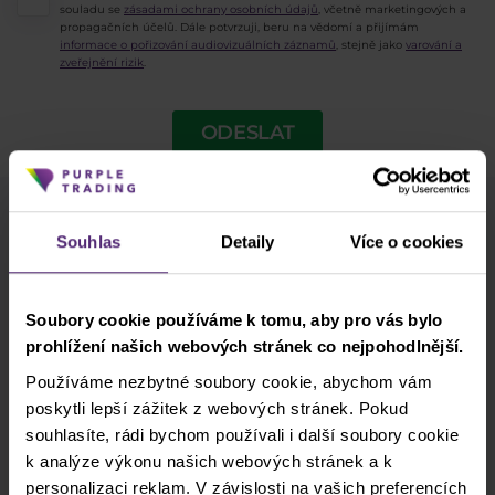
souladu se
zásadami ochrany osobních údajů
, včetně marketingových a
propagačních účelů. Dále potvrzuji, beru na vědomí a přijímám
informace o pořizování audiovizuálních záznamů
, stejně jako
varování a
zveřejnění rizik
.
ODESLAT
Odběr newsletteru
Souhlas
Detaily
Více o cookies
Co nového v Purple Trading, Market Shot,
podpultovky, tržní analýzy a články...
Soubory cookie používáme k tomu, aby pro vás bylo
prohlížení našich webových stránek co nejpohodlnější.
Odebírat
Používáme nezbytné soubory cookie, abychom vám
poskytli lepší zážitek z webových stránek. Pokud
* Beru na vědomí a přijímám, že mé osobní údaje budou zpracovány v
souladu se
zásadami ochrany osobních údajů
, včetně marketingových
souhlasíte, rádi bychom používali i další soubory cookie
a propagačních účelů. Dále potvrzuji, beru na vědomí a přijímám
k analýze výkonu našich webových stránek a k
informace o pořizování audiovizuálních záznamů
, stejně jako
varování
personalizaci reklam. V závislosti na vašich preferencích