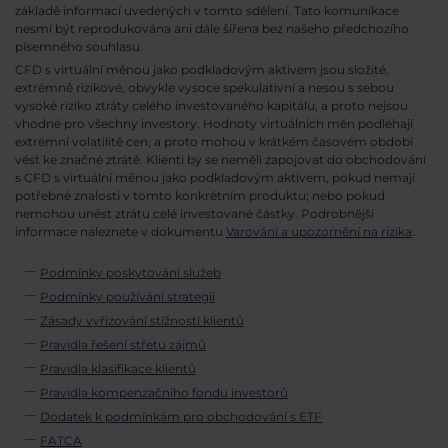
základě informací uvedených v tomto sdělení. Tato komunikace
nesmí být reprodukována ani dále šířena bez našeho předchozího
písemného souhlasu.
CFD s virtuální měnou jako podkladovým aktivem jsou složité,
extrémně rizikové, obvykle vysoce spekulativní a nesou s sebou
vysoké riziko ztráty celého investovaného kapitálu, a proto nejsou
vhodné pro všechny investory. Hodnoty virtuálních měn podléhají
extrémní volatilitě cen, a proto mohou v krátkém časovém období
vést ke značné ztrátě. Klienti by se neměli zapojovat do obchodování
s CFD s virtuální měnou jako podkladovým aktivem, pokud nemají
potřebné znalosti v tomto konkrétním produktu; nebo pokud
nemohou unést ztrátu celé investované částky. Podrobnější
informace naleznete v dokumentu
Varování a upozornění na rizika
.
Podmínky poskytování služeb
Podmínky používání strategií
Zásady vyřizování stížností klientů
Pravidla řešení střetu zájmů
Pravidla klasifikace klientů
Pravidla kompenzačního fondu investorů
Dodatek k podmínkám pro obchodování s ETF
FATCA