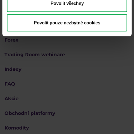
Povolit všechny
Proč Purple
Povolit pouze nezbytné cookies
Akademie
Forex
Trading Room webináře
Indexy
FAQ
Akcie
Obchodní platformy
Komodity