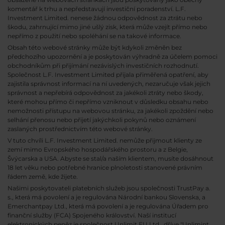
komentář k trhu a nepředstavují investiční poradenství. L.F.
Investment Limited. nenese žádnou odpovědnost za ztrátu nebo
škodu, zahrnující mimo jiné ušlý zisk, která může vzejít přímo nebo
nepřímo z použití nebo spoléhání se na takové informace.
Obsah této webové stránky může být kdykoli změněn bez
předchozího upozornění a je poskytován výhradně za účelem pomoci
obchodníkům při přijímání nezávislých investičních rozhodnutí.
Společnost L.F. Investment Limited přijala přiměřená opatření, aby
zajistila správnost informací na ní uvedených, nezaručuje však jejich
správnost a nepřebírá odpovědnost za jakékoli ztráty nebo škody,
které mohou přímo či nepřímo vzniknout v důsledku obsahu nebo
nemožnosti přístupu na webovou stránku, za jakékoli zpoždění nebo
selhání přenosu nebo přijetí jakýchkoli pokynů nebo oznámení
zaslaných prostřednictvím této webové stránky.
V tuto chvíli L.F. Investment Limited. nemůže přijmout klienty ze
zemí mimo Evropského hospodářského prostoru a z Belgie,
Švýcarska a USA. Abyste se stal/a naším klientem, musíte dosáhnout
18 let věku nebo potřebné hranice plnoletosti stanovené právním
řádem země, kde žijete.
Našimi poskytovateli platebních služeb jsou společnosti TrustPay a.
s., která má povolení a je regulována Národní bankou Slovenska, a
Emerchantpay Ltd., která má povolení a je regulována Úřadem pro
finanční služby (FCA) Spojeného království. Naší institucí
elektronických peněz je společnost Unlimit EU Ltd., dříve "Unlimint