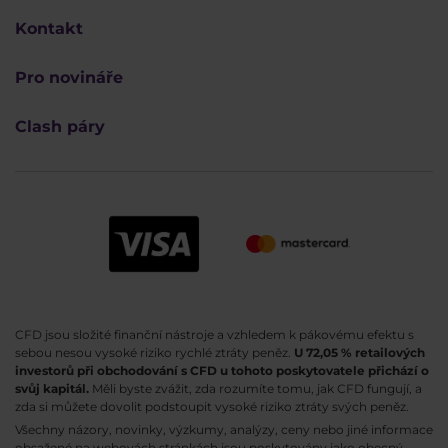
Kontakt
Pro novináře
Clash páry
CFD jsou složité finanční nástroje a vzhledem k pákovému efektu s
sebou nesou vysoké riziko rychlé ztráty peněz.
U 72,05 % retailových
investorů při obchodování s CFD u tohoto poskytovatele přichází o
svůj kapitál.
Měli byste zvážit, zda rozumíte tomu, jak CFD fungují, a
zda si můžete dovolit podstoupit vysoké riziko ztráty svých peněz.
Všechny názory, novinky, výzkumy, analýzy, ceny nebo jiné informace
obsažené na webovách stránkách jsou poskytovány jako obecný