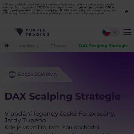
CFD jsou složité finanční nástroje a vzhledem k pákovému efektu s sebou nesou vysoké
riziko rychlé ztráty peněz.
U 72,05 % retailových investorů při obchodování s CFD u
tohoto poskytovatele přichází o svůj kapitál.
Měli byste zvážit, zda rozumíte tomu, jak
CFD fungují, a zda si můžete dovolit podstoupit vysoké riziko ztráty svých peněz.
Akademie
Ebooky
DAX Scalping Strategie
Ebook ZDARMA
DAX Scalping Strategie
V podání legendy české Forex scény,
Jardy Tupého
Kde je volatilita, tam jsou obchodní