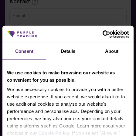
Kontakt
E-mail
Telefonní číslo
Consent
Details
About
Zaškrtnutím tohoto políčka dobrovolně žádám a
poskytuji svůj výslovný souhlas s tím, aby mě zástupce
společnosti kontaktoval telefonicky za účelem
poskytnutí dalších informací o produktech a službách
společnosti.
We use cookies to make browsing our website as
convenient for you as possible.
Beru na vědomí a přijímám, že mé osobní údaje budou
zpracovány v souladu se
zásadami ochrany osobních
We use necessary cookies to provide you with a better
údajů
, včetně marketingových a propagačních účelů.
Dále potvrzuji, beru na vědomí a přijímám informace
website experience. If you accept, we would also like to
o
varování a zveřejnění rizik
.
use additional cookies to analyse our website's
performance and personalise ads. Depending on your
preferences, we may also process your contact details
Pokračovat
using platforms such as Google. Learn more about your
choices in our
Cookie Policy
. If you select "Allow all",