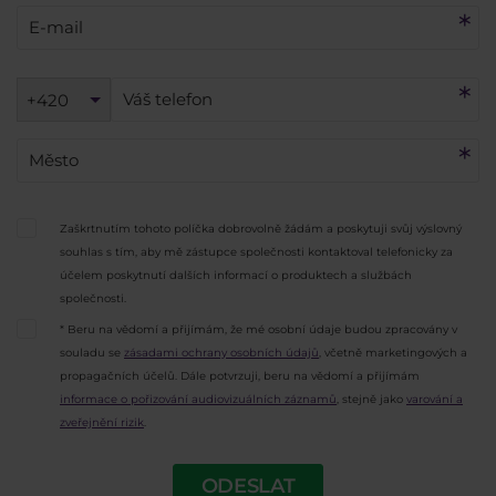
+420
Zaškrtnutím tohoto políčka dobrovolně žádám a poskytuji svůj výslovný
souhlas s tím, aby mě zástupce společnosti kontaktoval telefonicky za
účelem poskytnutí dalších informací o produktech a službách
společnosti.
* Beru na vědomí a přijímám, že mé osobní údaje budou zpracovány v
souladu se
zásadami ochrany osobních údajů
, včetně marketingových a
propagačních účelů. Dále potvrzuji, beru na vědomí a přijímám
informace o pořizování audiovizuálních záznamů
, stejně jako
varování a
zveřejnění rizik
.
ODESLAT