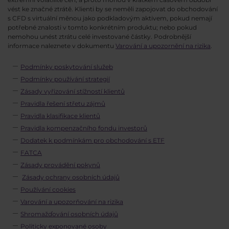
vést ke značné ztrátě. Klienti by se neměli zapojovat do obchodování
s CFD s virtuální měnou jako podkladovým aktivem, pokud nemají
potřebné znalosti v tomto konkrétním produktu; nebo pokud
nemohou unést ztrátu celé investované částky. Podrobnější
informace naleznete v dokumentu
Varování a upozornění na rizika
.
Podmínky poskytování služeb
Podmínky používání strategií
Zásady vyřizování stížností klientů
Pravidla řešení střetu zájmů
Pravidla klasifikace klientů
Pravidla kompenzačního fondu investorů
Dodatek k podmínkám pro obchodování s ETF
FATCA
Zásady provádění pokynů
Zásady ochrany osobních údajů
Používání cookies
Varování a upozorňování na rizika
Shromažďování osobních údajů
Politicky exponované osoby