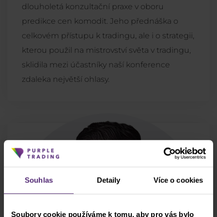
dlouholetá konzultační praxe v oboru
predikce cen komodit. Jeho přednáška o
celkovém přístupu k tradingu, ale i o strategii,
kterou použil na mistrovství světa v tradingu,
sklidila mezi účastníky naší konference
zdaleka největší ohlasy.
Souhlas
Detaily
Více o cookies
Soubory cookie používáme k tomu, aby pro vás bylo