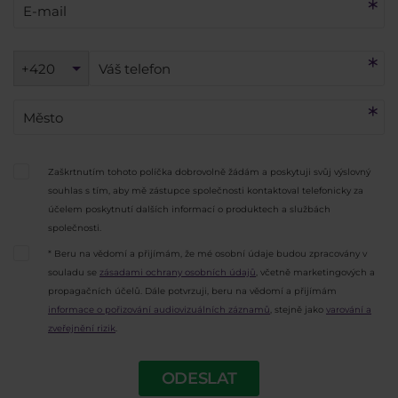
+420
Zaškrtnutím tohoto políčka dobrovolně žádám a poskytuji svůj výslovný
souhlas s tím, aby mě zástupce společnosti kontaktoval telefonicky za
účelem poskytnutí dalších informací o produktech a službách
společnosti.
* Beru na vědomí a přijímám, že mé osobní údaje budou zpracovány v
souladu se
zásadami ochrany osobních údajů
, včetně marketingových a
propagačních účelů. Dále potvrzuji, beru na vědomí a přijímám
informace o pořizování audiovizuálních záznamů
, stejně jako
varování a
zveřejnění rizik
.
ODESLAT