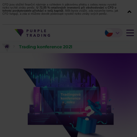
CFD jsou složité finanční nástroje a vzhledem k pákovému efektu s sebou nesou vysoké
riziko rychlé ztráty peněz.
U 72,05 % retailových investorů při obchodování s CFD u
tohoto poskytovatele přichází o svůj kapitál.
Měli byste zvážit, zda rozumíte tomu, jak
CFD fungují, a zda si můžete dovolit podstoupit vysoké riziko ztráty svých peněz.
Trading konference 2021