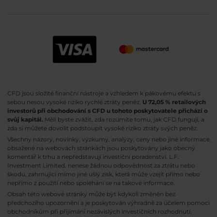
CFD jsou složité finanční nástroje a vzhledem k pákovému efektu s
sebou nesou vysoké riziko rychlé ztráty peněz.
U 72,05 % retailových
investorů při obchodování s CFD u tohoto poskytovatele přichází o
svůj kapitál.
Měli byste zvážit, zda rozumíte tomu, jak CFD fungují, a
zda si můžete dovolit podstoupit vysoké riziko ztráty svých peněz.
Všechny názory, novinky, výzkumy, analýzy, ceny nebo jiné informace
obsažené na webovách stránkách jsou poskytovány jako obecný
komentář k trhu a nepředstavují investiční poradenství. L.F.
Investment Limited. nenese žádnou odpovědnost za ztrátu nebo
škodu, zahrnující mimo jiné ušlý zisk, která může vzejít přímo nebo
nepřímo z použití nebo spoléhání se na takové informace.
Obsah této webové stránky může být kdykoli změněn bez
předchozího upozornění a je poskytován výhradně za účelem pomoci
obchodníkům při přijímání nezávislých investičních rozhodnutí.