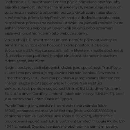
Společnost L.F. Investment Limited přijala přiměřená opatření, aby
zajistila správnost informací na ní uvedených, nezaručuje však jejich
správnost a nepřebírá odpovědnost za jakékoli ztráty nebo škody,
které mohou přímo či nepřímo vzniknout v důsledku obsahu nebo
nemožnosti přístupu na webovou stránku, za jakékoli zpoždění nebo
selhání přenosu nebo přijetí jakýchkoli pokynů nebo oznámení
zaslaných prostřednictvím této webové stránky.
V tuto chvíli L.F. Investment Limited. nemůže přijmout klienty ze
zemí mimo Evropského hospodářského prostoru a z Belgie,
Švýcarska a USA. Abyste se stal/a naším klientem, musíte dosáhnout
18 let věku nebo potřebné hranice plnoletosti stanovené právním
řádem země, kde žijete.
Našimi poskytovateli platebních služeb jsou společnosti TrustPay a.
s., která má povolení a je regulována Národní bankou Slovenska, a
Emerchantpay Ltd., která má povolení a je regulována Úřadem pro
finanční služby (FCA) Spojeného království. Naší institucí
elektronických peněz je společnost Unlimit EU Ltd., dříve "Unlimint
EU Ltd." a dříve "CardPay Limited", (obchodní názvy: "UNLIMIT"), která
je autorizována Central Bank of Cyprus.
Purple Trading je kyperská národní
ochranná známka (číslo
85981), ochranná známka Velké Británie (číslo UK00003696619) a
ochranná známka Evropské unie (číslo 018332329), vlastněná a
provozovaná společností L.F. Investment Limited, 11, Louki Akrita, CY-
4044 Limassol, Cyprus, licencovaný obchodník s cennými papíry,