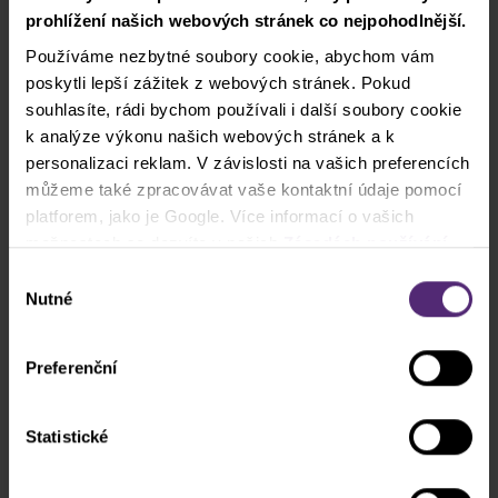
prohlížení našich webových stránek co nejpohodlnější.
Používáme nezbytné soubory cookie, abychom vám
poskytli lepší zážitek z webových stránek. Pokud
souhlasíte, rádi bychom používali i další soubory cookie
k analýze výkonu našich webových stránek a k
personalizaci reklam. V závislosti na vašich preferencích
můžeme také zpracovávat vaše kontaktní údaje pomocí
platforem, jako je Google. Více informací o vašich
možnostech se dozvíte v našich
Zásadách používání
Patrik Klempár
cookies
. Pokud zvolíte možnost „Povolit vše“, přijímáte
Výběr
Zakladatel Forexnation.cz a
a souhlasíte s tím, že sdílíme vaše informace s třetími
Nutné
profesionální trader
souhlasu
stranami, například s našimi marketingovými partnery. To
Snem mnoha obchodníků je finanční
může znamenat, že vaše údaje jsou rovněž
nezávislost. Většina z nich se však z tohoto
Preferenční
zpracovávány ve Spojených státech amerických.
snu po určité době probudí. Patrik si jej
naopak splnil. Během 10 let obchodování na
Statistické
finančních trzích navíc zjistil, že jej naplňuje