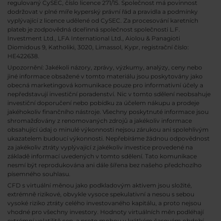
regulovaný CySEC, číslo licence 271/15. Společnost má povinnost
dodržovat v plné míře kyperský právní řád a pravidla a podmínky
vyplývající z licence udělené od CySEC. Za procesování karetních
plateb je zodpovědná dceřinná společnost společnosti L.F.
Investment Ltd., LFA International Ltd., Aiolou & Panagioti
Diomidous 9, Katholiki, 3020, Limassol, Kypr, registrační číslo:
HE422638.
Upozornění: Jakékoli názory, zprávy, výzkumy, analýzy, ceny nebo
jiné informace obsažené v tomto materiálu jsou poskytovány jako
obecná marketingová komunikace pouze pro informativní účely a
nepředstavují investiční poradenství. Nic v tomto sdělení neobsahuje
investiční doporučení nebo pobídku za účelem nákupu a prodeje
jakéhokoliv finančního nástroje. Všechny poskytnuté informace jsou
shromažďovány z renomovaných zdrojů a jakékoliv informace
obsahující údaj o minulé výkonnosti nejsou zárukou ani spolehlivým
ukazatelem budoucí výkonnosti. Nepřebíráme žádnou odpovědnost
za jakékoliv ztráty vyplývající z jakékoliv investice provedené na
základě informací uvedených v tomto sdělení. Tato komunikace
nesmí být reprodukována ani dále šířena bez našeho předchozího
písemného souhlasu.
CFD s virtuální měnou jako podkladovým aktivem jsou složité,
extrémně rizikové, obvykle vysoce spekulativní a nesou s sebou
vysoké riziko ztráty celého investovaného kapitálu, a proto nejsou
vhodné pro všechny investory. Hodnoty virtuálních měn podléhají
extrémní volatilitě cen, a proto mohou v krátkém časovém období