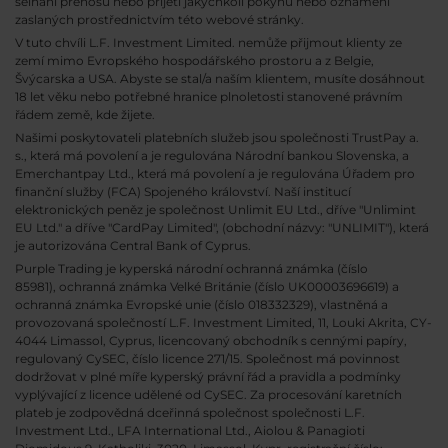
selhání přenosu nebo přijetí jakýchkoli pokynů nebo oznámení
zaslaných prostřednictvím této webové stránky.
V tuto chvíli L.F. Investment Limited. nemůže přijmout klienty ze
zemí mimo Evropského hospodářského prostoru a z Belgie,
Švýcarska a USA. Abyste se stal/a naším klientem, musíte dosáhnout
18 let věku nebo potřebné hranice plnoletosti stanovené právním
řádem země, kde žijete.
Našimi poskytovateli platebních služeb jsou společnosti TrustPay a.
s., která má povolení a je regulována Národní bankou Slovenska, a
Emerchantpay Ltd., která má povolení a je regulována Úřadem pro
finanční služby (FCA) Spojeného království. Naší institucí
elektronických peněz je společnost Unlimit EU Ltd., dříve "Unlimint
EU Ltd." a dříve "CardPay Limited", (obchodní názvy: "UNLIMIT"), která
je autorizována Central Bank of Cyprus.
Purple Trading je kyperská národní
ochranná známka (číslo
85981), ochranná známka Velké Británie (číslo UK00003696619) a
ochranná známka Evropské unie (číslo 018332329), vlastněná a
provozovaná společností L.F. Investment Limited, 11, Louki Akrita, CY-
4044 Limassol, Cyprus, licencovaný obchodník s cennými papíry,
regulovaný CySEC, číslo licence 271/15. Společnost má povinnost
dodržovat v plné míře kyperský právní řád a pravidla a podmínky
vyplývající z licence udělené od CySEC. Za procesování karetních
plateb je zodpovědná dceřinná společnost společnosti L.F.
Investment Ltd., LFA International Ltd., Aiolou & Panagioti