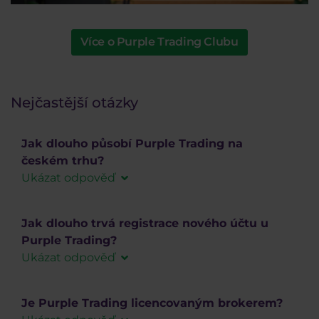
Více o Purple Trading Clubu
Nejčastější otázky
Jak dlouho působí Purple Trading na
českém trhu?
Ukázat odpověď
V roce 2021 Purple Trading oslavil 5. výročí
působení na českém, potažmo evropském, trhu.
Jak dlouho trvá registrace nového účtu u
Samozřejmostí je česky a slovensky mluvící
Purple Trading?
klientská podpora a plně lokalizovaný web i
Ukázat odpověď
obchodní platforma
a
klientská zóna
.
Díky expresní registraci mají noví klienti Purple
Trading možnost začít obchodovat na účtu ještě
Je Purple Trading licencovaným brokerem?
Náš příběh