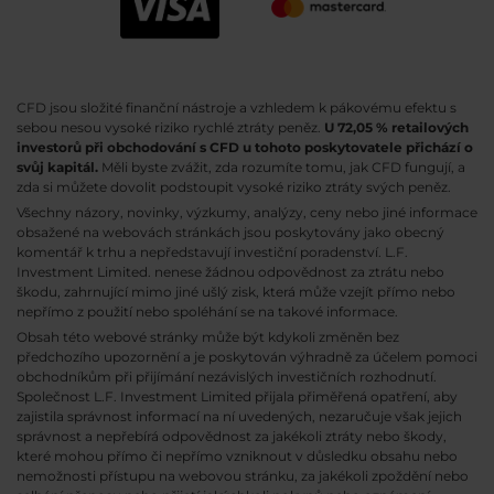
CFD jsou složité finanční nástroje a vzhledem k pákovému efektu s
sebou nesou vysoké riziko rychlé ztráty peněz.
U 72,05 % retailových
investorů při obchodování s CFD u tohoto poskytovatele přichází o
svůj kapitál.
Měli byste zvážit, zda rozumíte tomu, jak CFD fungují, a
zda si můžete dovolit podstoupit vysoké riziko ztráty svých peněz.
Všechny názory, novinky, výzkumy, analýzy, ceny nebo jiné informace
obsažené na webovách stránkách jsou poskytovány jako obecný
komentář k trhu a nepředstavují investiční poradenství. L.F.
Investment Limited. nenese žádnou odpovědnost za ztrátu nebo
škodu, zahrnující mimo jiné ušlý zisk, která může vzejít přímo nebo
nepřímo z použití nebo spoléhání se na takové informace.
Obsah této webové stránky může být kdykoli změněn bez
předchozího upozornění a je poskytován výhradně za účelem pomoci
obchodníkům při přijímání nezávislých investičních rozhodnutí.
Společnost L.F. Investment Limited přijala přiměřená opatření, aby
zajistila správnost informací na ní uvedených, nezaručuje však jejich
správnost a nepřebírá odpovědnost za jakékoli ztráty nebo škody,
které mohou přímo či nepřímo vzniknout v důsledku obsahu nebo
nemožnosti přístupu na webovou stránku, za jakékoli zpoždění nebo