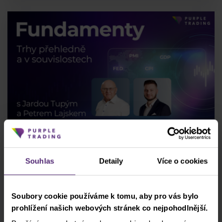
Tržní Fundamenty - jasně, přehledně a v
souvislostech
Jaká je aktuální situace na
Souhlas
Detaily
Více o cookies
amerických a evropských trzích a jak toho využít
při obchodování? Sledujte
každé úterý od
17:30
na našem
YouTube kanálu
Soubory cookie používáme k tomu, aby pro vás bylo
pravidelná webinářová shrnutí
prohlížení našich webových stránek co nejpohodlnější.
akciových, komoditních a Forex trhů v teorii i