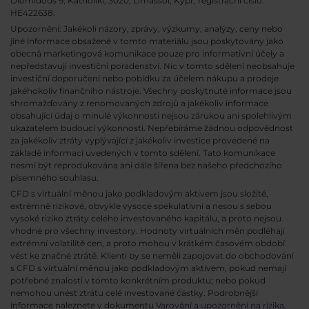
Diomidous 9, Katholiki, 3020, Limassol, Kypr, registrační číslo:
HE422638.
Upozornění: Jakékoli názory, zprávy, výzkumy, analýzy, ceny nebo
jiné informace obsažené v tomto materiálu jsou poskytovány jako
obecná marketingová komunikace pouze pro informativní účely a
nepředstavují investiční poradenství. Nic v tomto sdělení neobsahuje
investiční doporučení nebo pobídku za účelem nákupu a prodeje
jakéhokoliv finančního nástroje. Všechny poskytnuté informace jsou
shromažďovány z renomovaných zdrojů a jakékoliv informace
obsahující údaj o minulé výkonnosti nejsou zárukou ani spolehlivým
ukazatelem budoucí výkonnosti. Nepřebíráme žádnou odpovědnost
za jakékoliv ztráty vyplývající z jakékoliv investice provedené na
základě informací uvedených v tomto sdělení. Tato komunikace
nesmí být reprodukována ani dále šířena bez našeho předchozího
písemného souhlasu.
CFD s virtuální měnou jako podkladovým aktivem jsou složité,
extrémně rizikové, obvykle vysoce spekulativní a nesou s sebou
vysoké riziko ztráty celého investovaného kapitálu, a proto nejsou
vhodné pro všechny investory. Hodnoty virtuálních měn podléhají
extrémní volatilitě cen, a proto mohou v krátkém časovém období
vést ke značné ztrátě. Klienti by se neměli zapojovat do obchodování
s CFD s virtuální měnou jako podkladovým aktivem, pokud nemají
potřebné znalosti v tomto konkrétním produktu; nebo pokud
nemohou unést ztrátu celé investované částky. Podrobnější
informace naleznete v dokumentu
Varování a upozornění na rizika
.