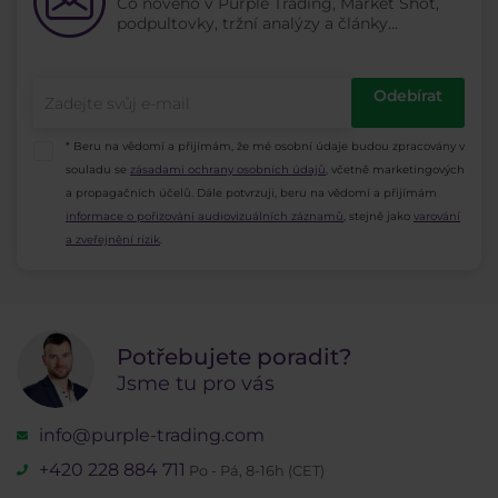
příslušné dokumenty k registraci včetně
Co nového v Purple Trading, Market Shot,
obchodování svého účtu sledovat a kdykoli
nalezení v
PurpleZone
. Povinnost vyplnit
podpultovky, tržní analýzy a články...
dokumentu prokazujícího adresu bydliště v EEA
požádat o výběr zisků či odpojení, jež je u
investiční dotazník v průběhu registrace nového
(Evropský hospodářský prostor).
většiny strategií garantováno do 24 obchodních
klienta je definována podle Zákona o podnikání
hodin.
Odebírat
na kapitálovém trhu a začleněna na základě
Tato služba investičních strategií je striktně
unifikované Evropské směrnice MiFID.
* Beru na vědomí a přijímám, že mé osobní údaje budou zpracovány v
regulována a může být nabídnuta pouze
souladu se
zásadami ochrany osobních údajů
, včetně marketingových
klientům, kteří si jsou vědomi rizika, jaké tento
a propagačních účelů. Dále potvrzuji, beru na vědomí a přijímám
druh investování obnáší. Klienti musí splňovat
informace o pořizování audiovizuálních záznamů
, stejně jako
varování
určité podmínky, jejichž splnění je vyhodnoceno
a zveřejnění rizik
.
na základě vyplnění investičního dotazníku při
registraci.
Potřebujete poradit?
Jsme tu pro vás
info@purple-trading.com
+420 228 884 711
Po - Pá, 8-16h (CET)