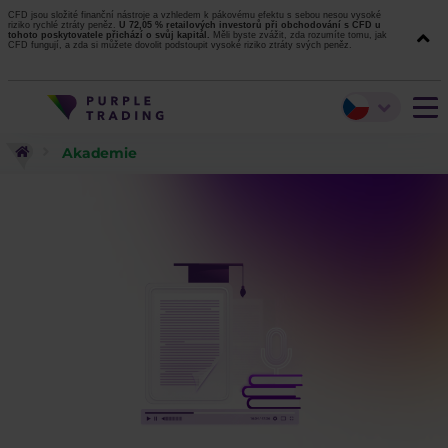
CFD jsou složité finanční nástroje a vzhledem k pákovému efektu s sebou nesou vysoké
riziko rychlé ztráty peněz.
U 72,05 % retailových investorů při obchodování s CFD u
tohoto poskytovatele přichází o svůj kapitál.
Měli byste zvážit, zda rozumíte tomu, jak
CFD fungují, a zda si můžete dovolit podstoupit vysoké riziko ztráty svých peněz.
Akademie