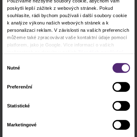
Používáme nezbytné soubory cookie, abychom vám
praxi a buďte připraveni na každou obchodní
poskytli lepší zážitek z webových stránek. Pokud
příležitost!
souhlasíte, rádi bychom používali i další soubory cookie
Sledujte zdarma živý přenos a využijte
k analýze výkonu našich webových stránek a k
možnosti ptát se na otázky a diskutovat.
personalizaci reklam. V závislosti na vašich preferencích
Sledovat
můžeme také zpracovávat vaše kontaktní údaje pomocí
platforem, jako je Google. Více informací o vašich
možnostech se dozvíte v našich
Zásadách používání
cookies
. Pokud zvolíte možnost „Povolit vše“, přijímáte
Výběr
a souhlasíte s tím, že sdílíme vaše informace s třetími
Nutné
souhlasu
stranami, například s našimi marketingovými partnery. To
může znamenat, že vaše údaje jsou rovněž
Preferenční
zpracovávány ve Spojených státech amerických.
Statistické
Marketingové
Jak obchodovat na obchodní platformě